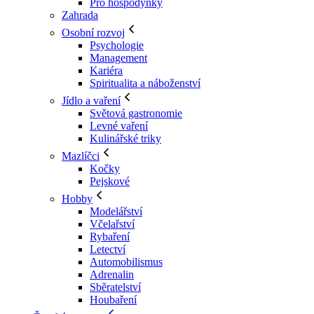
Pro hospodyňky
Zahrada
Osobní rozvoj
Psychologie
Management
Kariéra
Spiritualita a náboženství
Jídlo a vaření
Světová gastronomie
Levné vaření
Kulinářské triky
Mazlíčci
Kočky
Pejskové
Hobby
Modelářství
Včelařství
Rybaření
Letectví
Automobilismus
Adrenalin
Sběratelství
Houbaření