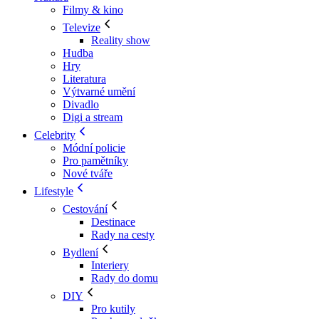
Filmy & kino
Televize
Reality show
Hudba
Hry
Literatura
Výtvarné umění
Divadlo
Digi a stream
Celebrity
Módní policie
Pro pamětníky
Nové tváře
Lifestyle
Cestování
Destinace
Rady na cesty
Bydlení
Interiery
Rady do domu
DIY
Pro kutily