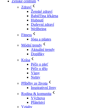
Ženské centrum
Zdraví
Ženské zdraví
Babiččina lékárna
Hubnutí
Duševní zdraví
Wellbeing
Fitness
Jóga a pilates
Módní trendy
Aktuální trendy
Doplňky
Krása
Péče o pleť
Péče o tělo
Vlasy
Nehty
Příběhy ze života
Inspirativní ženy
Rodina & komunita
Výchova
Přátelství
Vztahy