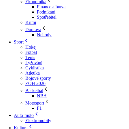
Ekonomika
Finance a burza
Podnikání
Spotřebitel
Krimi
Doprava
Nehody
Sport
Hokej
Fotbal
Tenis
Lyžování
Cyklistika
Atletika
Bojové sporty
ZOH 2026
Basketbal
NBA
Motosport
F1
Auto-moto
Elektromobily
Kultura