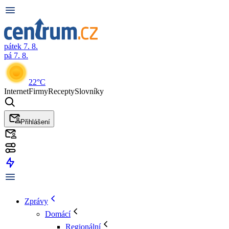
pátek 7. 8.
pá 7. 8.
22°C
Internet
Firmy
Recepty
Slovníky
Přihlášení
Zprávy
Domácí
Regionální