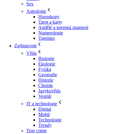
Sex
Astrologie
Horoskopy
Tarot a karty
Andělé a tajemná znamení
Numerologie
Tajemno
Zajímavosti
Věda
Biologie
Ekologie
Fyzika
Geografie
Historie
Chemie
Jazykověda
Vesmír
IT a technologie
Digital
Mobil
Technologie
Trendy
True crime