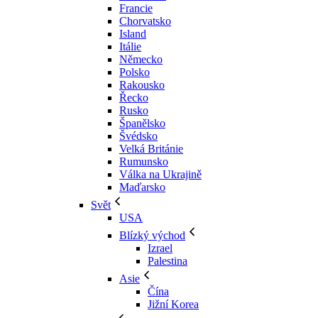
Francie
Chorvatsko
Island
Itálie
Německo
Polsko
Rakousko
Řecko
Rusko
Španělsko
Švédsko
Velká Británie
Rumunsko
Válka na Ukrajině
Maďarsko
Svět
USA
Blízký východ
Izrael
Palestina
Asie
Čína
Jižní Korea