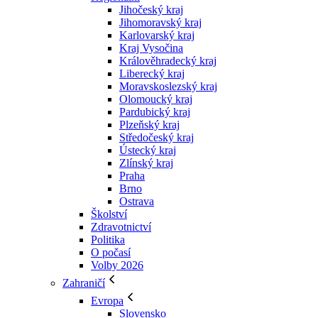
Jihočeský kraj
Jihomoravský kraj
Karlovarský kraj
Kraj Vysočina
Králověhradecký kraj
Liberecký kraj
Moravskoslezský kraj
Olomoucký kraj
Pardubický kraj
Plzeňský kraj
Středočeský kraj
Ústecký kraj
Zlínský kraj
Praha
Brno
Ostrava
Školství
Zdravotnictví
Politika
O počasí
Volby 2026
Zahraničí
Evropa
Slovensko