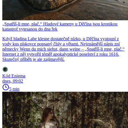
„Spatříš-li mne, plač.“ Hladové kameny u Děčína jsou kronikou
katastrof vytesanou do dna řek
Když hladina Labe klesne dostatečně nízko, u Děčína vystoupí z
vody kus pískovce popsaný čísly a větami. Nejznámější nápis zní
německy Wenn du mich siehst, dann weine – „Spatříš-li mne, plač.“
Internet z něj vytvořil téměř apokalyptické poselství z roku 1616.
Skutečný příběh je ale zajímavější.
Kód Enigma
dnes, 09:02
5 min