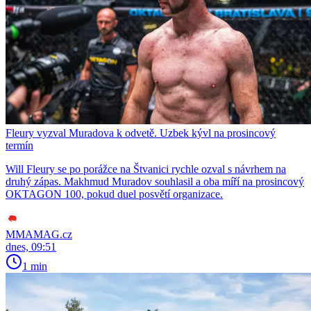
Fleury vyzval Muradova k odvetě. Uzbek kývl na prosincový
termín
Will Fleury se po porážce na Štvanici rychle ozval s návrhem na
druhý zápas. Makhmud Muradov souhlasil a oba míří na prosincový
OKTAGON 100, pokud duel posvětí organizace.
MMAMAG.cz
dnes, 09:51
1 min