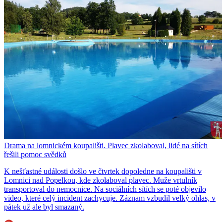
Drama na lomnickém koupališti. Plavec zkolaboval, lidé na sítích
řešili pomoc svědků
K nešťastné události došlo ve čtvrtek dopoledne na koupališti v
Lomnici nad Popelkou, kde zkolaboval plavec. Muže vrtulník
transportoval do nemocnice. Na sociálních sítích se poté objevilo
video, které celý incident zachycuje. Záznam vzbudil velký ohlas, v
pátek už ale byl smazaný.