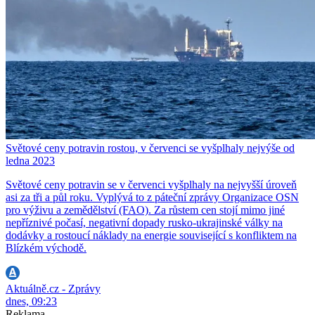
Světové ceny potravin rostou, v červenci se vyšplhaly nejvýše od
ledna 2023
Světové ceny potravin se v červenci vyšplhaly na nejvyšší úroveň
asi za tři a půl roku. Vyplývá to z páteční zprávy Organizace OSN
pro výživu a zemědělství (FAO). Za růstem cen stojí mimo jiné
nepříznivé počasí, negativní dopady rusko-ukrajinské války na
dodávky a rostoucí náklady na energie související s konfliktem na
Blízkém východě.
Aktuálně.cz - Zprávy
dnes, 09:23
Reklama