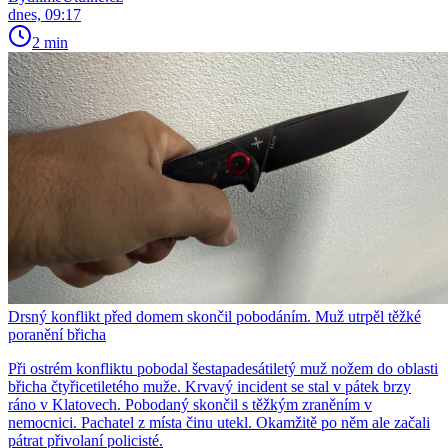
dnes, 09:17
2 min
Drsný konflikt před domem skončil pobodáním. Muž utrpěl těžké
poranění břicha
Při ostrém konfliktu pobodal šestapadesátiletý muž nožem do oblasti
břicha čtyřicetiletého muže. Krvavý incident se stal v pátek brzy
ráno v Klatovech. Pobodaný skončil s těžkým zraněním v
nemocnici. Pachatel z místa činu utekl. Okamžitě po něm ale začali
pátrat přivolaní policisté.