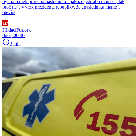
bychom měli přímého následníka – jakože jednoho máme –, tak
proč ne“. Výrok prezidenta republiky, že „následníka máme“,
otevírá
HlídacíPes.org
dnes, 09:30
3 min