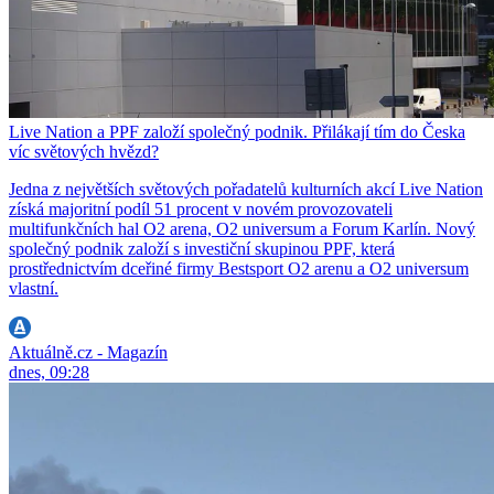
Live Nation a PPF založí společný podnik. Přilákají tím do Česka
víc světových hvězd?
Jedna z největších světových pořadatelů kulturních akcí Live Nation
získá majoritní podíl 51 procent v novém provozovateli
multifunkčních hal O2 arena, O2 universum a Forum Karlín. Nový
společný podnik založí s investiční skupinou PPF, která
prostřednictvím dceřiné firmy Bestsport O2 arenu a O2 universum
vlastní.
Aktuálně.cz - Magazín
dnes, 09:28