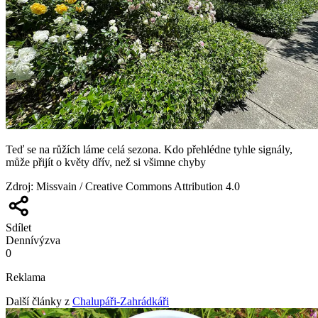
Teď se na růžích láme celá sezona. Kdo přehlédne tyhle signály,
může přijít o květy dřív, než si všimne chyby
Zdroj
:
Missvain / Creative Commons Attribution 4.0
Sdílet
Denní
výzva
0
Reklama
Další články z
Chalupáři-Zahrádkáři