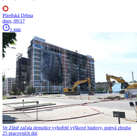
Plzeňská Drbna
dnes, 09:17
1 min
Ve Zlíně začala demolice vyhořelé výškové budovy, potrvá zhruba
25 pracovních dní