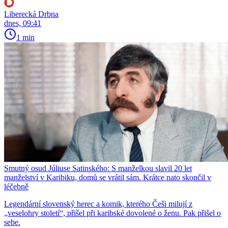
Liberecká Drbna
dnes, 09:41
1 min
Smutný osud Júliuse Satinského: S manželkou slavil 20 let
manželství v Karibiku, domů se vrátil sám. Krátce nato skončil v
léčebně
Legendární slovenský herec a komik, kterého Češi milují z
„veselohry století“, přišel při karibské dovolené o ženu. Pak přišel o
sebe.