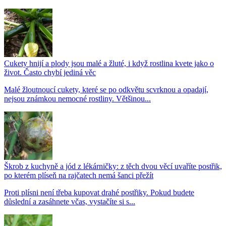
Cukety hnijí a plody jsou malé a žluté, i když rostlina kvete jako o
život. Často chybí jediná věc
Malé žloutnoucí cukety, které se po odkvětu scvrknou a opadají,
nejsou známkou nemocné rostliny. Většinou...
Škrob z kuchyně a jód z lékárničky: z těch dvou věcí uvaříte postřik,
po kterém plíseň na rajčatech nemá šanci přežít
Proti plísni není třeba kupovat drahé postřiky. Pokud budete
důslední a zasáhnete včas, vystačíte si s...