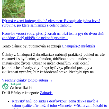
Pýr má v zemi kořeny dlouhé přes metr. Existuje ale jedna levná
surovina, po které sám zmizí z celého záhonu
Konvice vroucí vody, přesný zásah na bázi trsu a pýr do dvou dnů
zhnědne. Celý příběh ale nekončí prvním...
Tento článek byl publikován ze zdrojů
Chalupáři-Zahrádkáři
Články z Chalupari-Zahradkari.cz nabízejí praktický pohled na vše,
co souvisí s bydlením, zahradou, údržbou domu i radostmi
chatařského života. Obsah je určen čtenářům, kteří ocení
jednoduché návody, chytré vychytávky, přírodní postupy a
zkušenosti vycházející z každodenní praxe. Nechybí tipy na...
Všechny články tohoto autora →
Další články z kategorie
Zahrada
Kravský hnůj do sudu s dešťovkou: jedna dávka navíc a
záhon spálíte dřív, než si toho všimnete. Většina zahrádkářů to