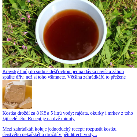
Kravský hnůj do sudu s dešťovkou: jedna dávka navíc a záhon
spálíte dřív, než si toho všimnete. Většina zahrádkářů to přežene
Kostka droždí za 8 Kč a 5 litrů vody: rajčata, okurky i mrkev z toho
žijí celé léto. Recept je na dvě minuty
Mezi zahrádkáři koluje jednoduchý recept: rozpustit kostku
čerstvého pekařského droždí v pěti litrech vody...