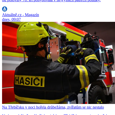
Aktuálně.cz - Magazín
dnes, 09:07
Na Třebíčsku v noci hořela drůbežárna, zvířatům se nic nestalo