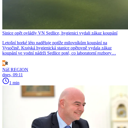
Sinice opět ovládly VN Sedlice, hygienici vydali zákaz koupání
Letošní horké léto naděluje potíže milovníkům koupání na
Vysočině. Krajská hygienická stanice opětovně vydala zákaz
koupání ve vodní nádrži Sedlice poté, co laboratorní rozbory…
Náš REGION
dnes, 09:11
1 min