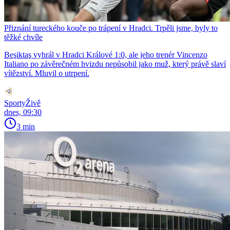
Přiznání tureckého kouče po trápení v Hradci. Trpěli jsme, byly to
těžké chvíle
Beşiktaş vyhrál v Hradci Králové 1:0, ale jeho trenér Vincenzo
Italiano po závěrečném hvizdu nepůsobil jako muž, který právě slaví
vítězství. Mluvil o utrpení.
SportyŽivě
dnes, 09:30
3 min