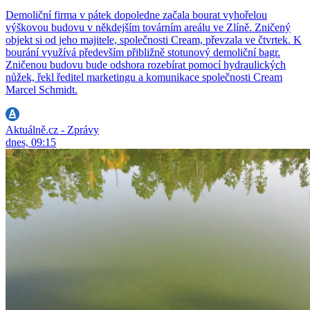
Demoliční firma v pátek dopoledne začala bourat vyhořelou
výškovou budovu v někdejším továrním areálu ve Zlíně. Zničený
objekt si od jeho majitele, společnosti Cream, převzala ve čtvrtek. K
bourání využívá především přibližně stotunový demoliční bagr.
Zničenou budovu bude odshora rozebírat pomocí hydraulických
nůžek, řekl ředitel marketingu a komunikace společnosti Cream
Marcel Schmidt.
Aktuálně.cz - Zprávy
dnes, 09:15