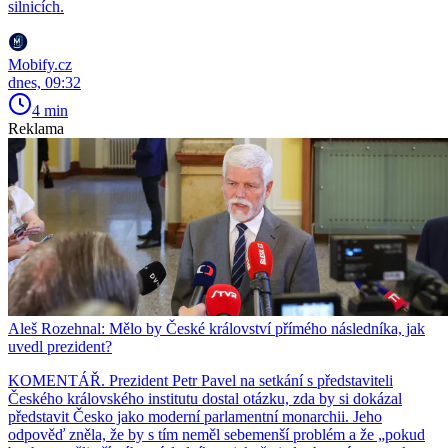
silnicích.
Mobify.cz
dnes, 09:32
4 min
Reklama
Aleš Rozehnal: Mělo by České království přímého následníka, jak
uvedl prezident?
KOMENTÁŘ. Prezident Petr Pavel na setkání s představiteli
Českého královského institutu dostal otázku, zda by si dokázal
představit Česko jako moderní parlamentní monarchii. Jeho
odpověď zněla, že by s tím neměl sebemenší problém a že „pokud