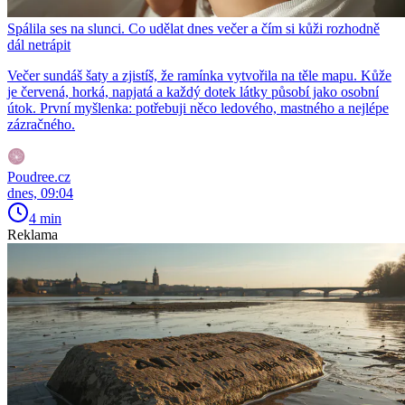
Spálila ses na slunci. Co udělat dnes večer a čím si kůži rozhodně
dál netrápit
Večer sundáš šaty a zjistíš, že ramínka vytvořila na těle mapu. Kůže
je červená, horká, napjatá a každý dotek látky působí jako osobní
útok. První myšlenka: potřebuji něco ledového, mastného a nejlépe
zázračného.
Poudree.cz
dnes, 09:04
4 min
Reklama