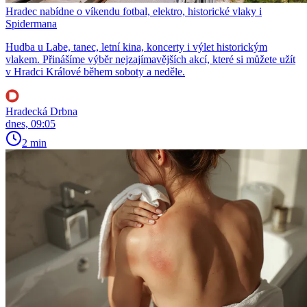
Hradec nabídne o víkendu fotbal, elektro, historické vlaky i
Spidermana
Hudba u Labe, tanec, letní kina, koncerty i výlet historickým
vlakem. Přinášíme výběr nejzajímavějších akcí, které si můžete užít
v Hradci Králové během soboty a neděle.
Hradecká Drbna
dnes, 09:05
2 min