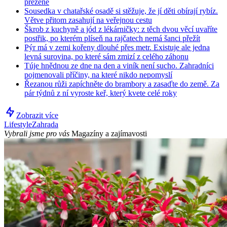
přežene
Sousedka v chatařské osadě si stěžuje, že jí děti obírají rybíz.
Větve přitom zasahují na veřejnou cestu
Škrob z kuchyně a jód z lékárničky: z těch dvou věcí uvaříte
postřik, po kterém plíseň na rajčatech nemá šanci přežít
Pýr má v zemi kořeny dlouhé přes metr. Existuje ale jedna
levná surovina, po které sám zmizí z celého záhonu
Túje hnědnou ze dne na den a viník není sucho. Zahradníci
pojmenovali příčiny, na které nikdo nepomyslí
Řezanou růži zapíchněte do brambory a zasaďte do země. Za
pár týdnů z ní vyroste keř, který kvete celé roky
Zobrazit více
Lifestyle
Zahrada
Vybrali jsme pro vás
Magazíny a zajímavosti