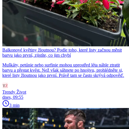
Balkonové květiny žloutnou? Podle toho, které listy začnou měnit
barvu jako první, zjistíte, co jim chybí
Muškáty, petúnie nebo surfinie mohou uprostřed léta náhle ztratit
barvu a přestat kvést. Než však sáhnete po hnojivu, prohlédněte si,
které listy žloutnou jako první. Právě tam se často skrývá odpověď.
Trendy Život
dnes, 09:55
3 min