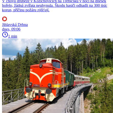
V chovu drůbeže v Kožichovicích na Třebíčsku v noci na dnešek
hořelo, žádná zvířata neuhynula. Škodu hasiči odhadli na 300 tisíc
korun, příčinu požáru zjišťují.
Jihlavská Drbna
dnes, 09:06
1 min