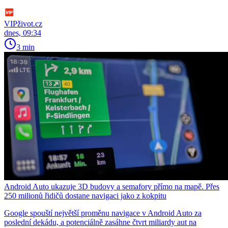
VIPživot.cz
dnes, 09:34
3 min
Android Auto ukazuje 3D budovy a semafory přímo na mapě. Přes
250 milionů řidičů dostane navigaci jako z kokpitu
Google spouští největší proměnu navigace v Android Auto za
poslední dekádu, a potenciálně zasáhne čtvrt miliardy aut na