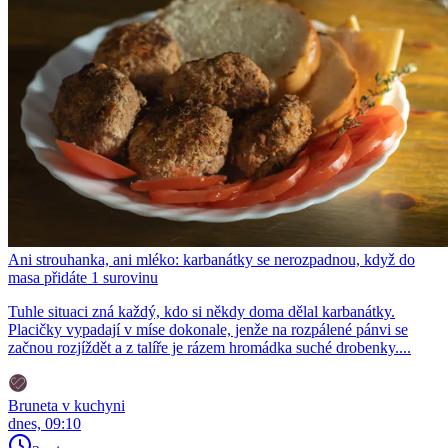
Ani strouhanka, ani mléko: karbanátky se nerozpadnou, když do
masa přidáte 1 surovinu
Tuhle situaci zná každý, kdo si někdy doma dělal karbanátky.
Placičky vypadají v míse dokonale, jenže na rozpálené pánvi se
začnou rozjíždět a z talíře je rázem hromádka suché drobenky....
Bruneta v kuchyni
dnes, 09:10