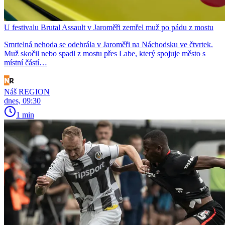
U festivalu Brutal Assault v Jaroměři zemřel muž po pádu z mostu
Smrtelná nehoda se odehrála v Jaroměři na Náchodsku ve čtvrtek.
Muž skočil nebo spadl z mostu přes Labe, který spojuje město s
místní částí…
Náš REGION
dnes, 09:30
1 min