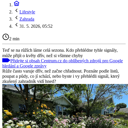
Lifestyle
Zahrada
31. 5. 2026, 05:52
2 min
Teď se na růžích láme celá sezona. Kdo přehlédne tyhle signály,
může přijít o květy dřív, než si všimne chyby
Přidejte si obsah Centrum.cz do oblíbených zdrojů pro Google
hledání a Google zprávy
Růže často varuje dřív, než začne chřadnout. Poznáte podle listů,
poupat a půdy, co jí schází, nebo byste i vy přehlédli signál, který
zkušený zahradník vidí hned?