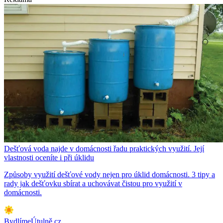
Dešťová voda najde v domácnosti řadu praktických využití. Její
vlastnosti oceníte i při úklidu
Způsoby využití dešťové vody nejen pro úklid domácnosti. 3 tipy a
rady jak dešťovku sbírat a uchovávat čistou pro využití v
domácnosti.
BydlímeÚtulně.cz