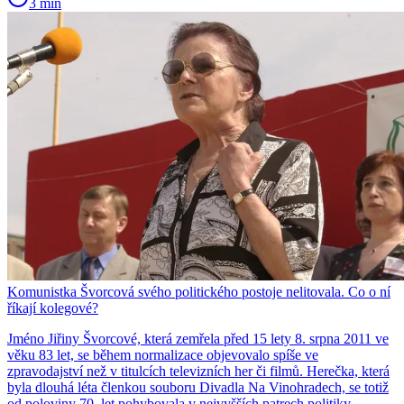
3 min
Komunistka Švorcová svého politického postoje nelitovala. Co o ní
říkají kolegové?
Jméno Jiřiny Švorcové, která zemřela před 15 lety 8. srpna 2011 ve
věku 83 let, se během normalizace objevovalo spíše ve
zpravodajství než v titulcích televizních her či filmů. Herečka, která
byla dlouhá léta členkou souboru Divadla Na Vinohradech, se totiž
od poloviny 70. let pohybovala v nejvyšších patrech politiky.