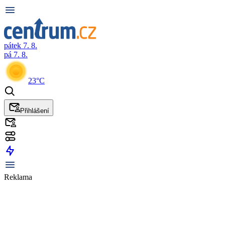
pátek 7. 8.
pá 7. 8.
23°C
Přihlášení
Reklama