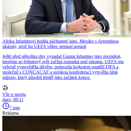
Afrika Infantinovi hodila záchranné lano. Mexiko s Argentinou
ukázaly, proč ho UEFA vůbec nemusí porazit
Ještě před několika dny vypadal Gianni Infantino jako prezident,
kterému se fotbalový svět začíná rozpadat pod rukama. UEFA mu
veřejně vypověděla důvěru, pohrozila bojkotem soutěží FIFA a
společně s CONCACAF a asijskou konfederací vytvořila blok
odporu, který působil téměř jako začátek konce.
Vše o sportu
dnes, 09:11
7 min
Reklama