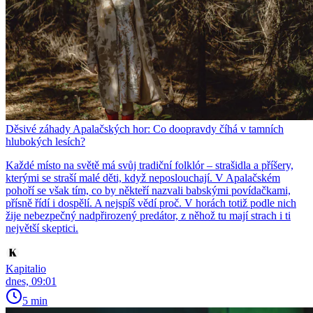
Děsivé záhady Apalačských hor: Co doopravdy číhá v tamních
hlubokých lesích?
Každé místo na světě má svůj tradiční folklór – strašidla a příšery,
kterými se straší malé děti, když neposlouchají. V Apalačském
pohoří se však tím, co by někteří nazvali babskými povídačkami,
přísně řídí i dospělí. A nejspíš vědí proč. V horách totiž podle nich
žije nebezpečný nadpřirozený predátor, z něhož tu mají strach i ti
největší skeptici.
Kapitalio
dnes, 09:01
5 min