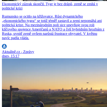
Ekonomický zázrak skončil. Tygr je bez drápů, země se zmítá v
politické krizi
Rumunsko se ocitlo na křižovatce. Růst dynamického
„ekonomického tygra“ se totiž téměř zastavil a zemi nepomáhá ani
politická krize. Na mezinárodním poli sice upevňuje svou roli
klíčového spojence Američanů a NATO a čelí hybridním hrozbám z
Ruska, uvnitř země ovšem narůstá frustrace obyvatel. V květnu
navíc padla vláda.
Aktuálně.cz - Zprávy
dnes, 15:17