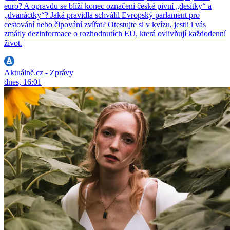
euro? A opravdu se blíží konec označení české pivní „desítky“ a
„dvanáctky“? Jaká pravidla schválil Evropský parlament pro
cestování nebo čipování zvířat? Otestujte si v kvízu, jestli i vás
zmátly dezinformace o rozhodnutích EU, která ovlivňují každodenní
život.
Aktuálně.cz - Zprávy
dnes, 16:01