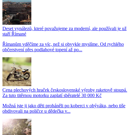
Deset vynálezů, které považujeme za moderní, ale používali je už
staří Římané
Římanům vděčíme za víc, než si obvykle myslíme. Od rychlého
občerstvení přes podlahové topení až po...
Cena plechových hraček československé výroby raketově stoupá.
Za tuto titěrnou motorku zaplatí sběratelé 30 000 Kč
Možná jste ji jako děti proháněli po koberci v obýváku, nebo tiše
obdivovali na poličce u dědečka v...