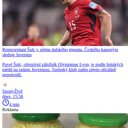
Reprezentant Šulc v zájmu italského giganta. Českého kanonýra
sleduje Juventus
Pavel Šulc, ofenzivní záložník Olympique Lyon, je podle britských
médií na radaru Juventusu. Turínský klub zatím zájem oficiálně
nepotvrdil.
SportyŽivě
dnes, 15:58
4 min
Reklama