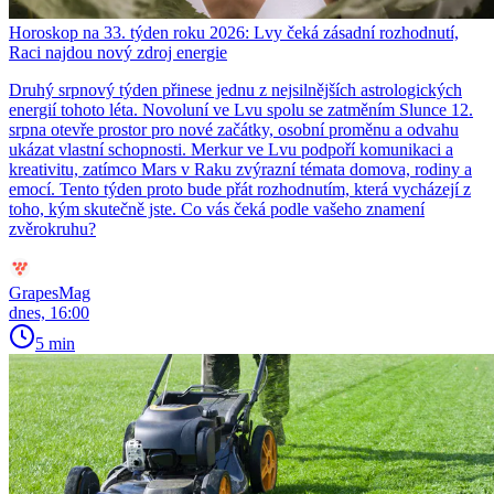
Horoskop na 33. týden roku 2026: Lvy čeká zásadní rozhodnutí,
Raci najdou nový zdroj energie
Druhý srpnový týden přinese jednu z nejsilnějších astrologických
energií tohoto léta. Novoluní ve Lvu spolu se zatměním Slunce 12.
srpna otevře prostor pro nové začátky, osobní proměnu a odvahu
ukázat vlastní schopnosti. Merkur ve Lvu podpoří komunikaci a
kreativitu, zatímco Mars v Raku zvýrazní témata domova, rodiny a
emocí. Tento týden proto bude přát rozhodnutím, která vycházejí z
toho, kým skutečně jste. Co vás čeká podle vašeho znamení
zvěrokruhu?
GrapesMag
dnes, 16:00
5 min