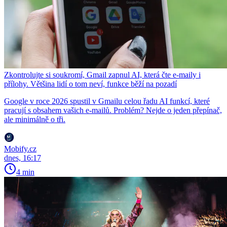
Zkontrolujte si soukromí, Gmail zapnul AI, která čte e-maily i
přílohy. Většina lidí o tom neví, funkce běží na pozadí
Google v roce 2026 spustil v Gmailu celou řadu AI funkcí, které
pracují s obsahem vašich e-mailů. Problém? Nejde o jeden přepínač,
ale minimálně o tři.
Mobify.cz
dnes, 16:17
4 min