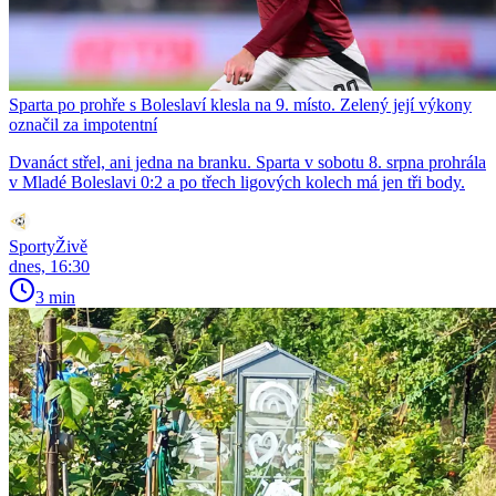
Sparta po prohře s Boleslaví klesla na 9. místo. Zelený její výkony
označil za impotentní
Dvanáct střel, ani jedna na branku. Sparta v sobotu 8. srpna prohrála
v Mladé Boleslavi 0:2 a po třech ligových kolech má jen tři body.
SportyŽivě
dnes, 16:30
3 min