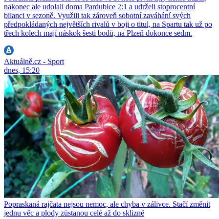
nakonec ale udolali doma Pardubice 2:1 a udrželi stoprocentní
bilanci v sezoně. Využili tak zároveň sobotní zaváhání svých
předpokládaných největších rivalů v boji o titul, na Spartu tak už po
třech kolech mají náskok šesti bodů, na Plzeň dokonce sedm.
Aktuálně.cz - Sport
dnes, 15:20
Popraskaná rajčata nejsou nemoc, ale chyba v zálivce. Stačí změnit
jednu věc a plody zůstanou celé až do sklizně