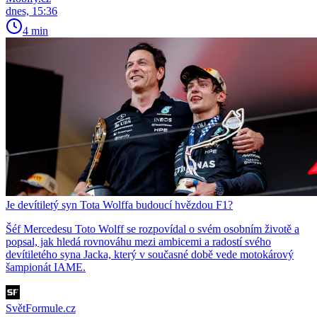
dnes, 15:36
4 min
Je devítiletý syn Tota Wolffa budoucí hvězdou F1?
Šéf Mercedesu Toto Wolff se rozpovídal o svém osobním životě a
popsal, jak hledá rovnováhu mezi ambicemi a radostí svého
devítiletého syna Jacka, který v současné době vede motokárový
šampionát IAME.
SvětFormule.cz