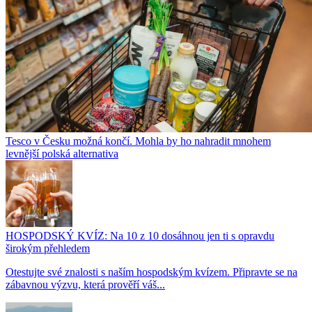
Tesco v Česku možná končí. Mohla by ho nahradit mnohem
levnější polská alternativa
HOSPODSKÝ KVÍZ: Na 10 z 10 dosáhnou jen ti s opravdu
širokým přehledem
Otestujte své znalosti s naším hospodským kvízem. Připravte se na
zábavnou výzvu, která prověří váš...