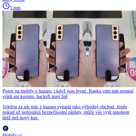
5 min
Pozor na mobily z bazaru, i když jsou levné. Banka vám pak nemusí
vrátit ani korunu, hackeři mají žně
Telefon za pár tisíc z bazaru vypadá jako výhodný obchod. Jenže
pokud už nedostává bezpečnostní záplaty, může vás vyjít mnohem
dráž než nový kus.
Mobify.cz