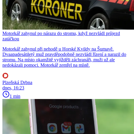
Motorkář zahynul po nárazu do stromu, když nezvládl průjezd
zatáčkou
Motorkář zahynul při nehodě u Horské Kvildy na Šumavě.
Dvaapadesátiletý muž pravděpodobně nezvládl řízení a narazil do
stromu. Na místo okamžitě vyjížděli záchranáři, muži už ale
nedokázali pomoci. Motorkář zemřel na místě.
Plzeňská Drbna
dnes, 16:23
1 min