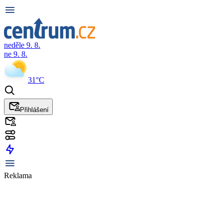
neděle 9. 8.
ne 9. 8.
31°C
Přihlášení
Reklama