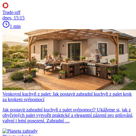
Trade-off
dnes, 15:15
1 min
Venkovní kuchyň z palet: Jak postavit zahradní kuchyň z palet krok
za krokem svépomocí
Jak postavit zahradní kuchyň z palet svépomocí? Ukážeme si, jak z
obyčejných palet vytvořit praktické a elegantní zázemí pro grilování,
vaření i letní posezení. Zahradní …