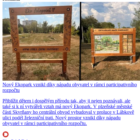
Nový Ekopark vznikl díky nápadu obyvatel v rámci participativního
rozpočtu
Přiblížit dětem i dospělým přírodu tak, aby ji nejen poznávali, ale
také si k ní vytvářeli vztah má nový Ekopark. V plzeňské městské
části Skvrňany ho centrální obvod vybudoval v proluce v Lábkově
ulici podél železniční trati. Nový prostor vznikl díky nápadu
obyvatel v rámci participativního rozpočtu.