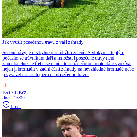
Jak využít posečenou trávu z vaší zahrady
Sečení trávy je nezbytné pro údržbu zeleně. S vlhkým a teplým
počasím se trávníkům daří a množství posečené trávy není
zanedbatelné. Je třeba se naučit tuto užitečnou hmotu dále využívat,
nejen ji hromadit v zadní části zahrady na nevzhledné hromadě nebo
ji vyvážet do kontejneru na posečenou trávu.
FAJNTIP.cz
dnes, 16:00
3 min