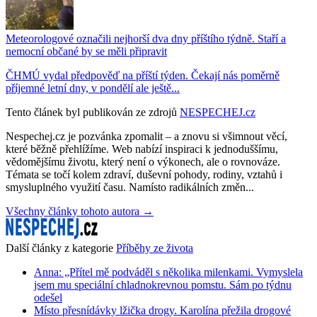
Meteorologové označili nejhorší dva dny příštího týdně. Staří a
nemocní občané by se měli připravit
ČHMÚ vydal předpověď na příští týden. Čekají nás poměrně
příjemné letní dny, v pondělí ale ještě...
Tento článek byl publikován ze zdrojů
NESPECHEJ.cz
Nespechej.cz je pozvánka zpomalit – a znovu si všimnout věcí,
které běžně přehlížíme. Web nabízí inspiraci k jednoduššímu,
vědomějšímu životu, který není o výkonech, ale o rovnováze.
Témata se točí kolem zdraví, duševní pohody, rodiny, vztahů i
smysluplného využití času. Namísto radikálních změn...
Všechny články tohoto autora →
Další články z kategorie
Příběhy ze života
Anna: „Přítel mě podváděl s několika milenkami. Vymyslela
jsem mu speciální chladnokrevnou pomstu. Sám po týdnu
odešel
Místo přesnídávky lžička drogy. Karolína přežila drogové