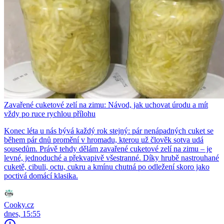
Zavařené cuketové zelí na zimu: Návod, jak uchovat úrodu a mít
vždy po ruce rychlou přílohu
Konec léta u nás bývá každý rok stejný: pár nenápadných cuket se
během pár dnů promění v hromadu, kterou už člověk sotva udá
sousedům. Právě tehdy dělám zavařené cuketové zelí na zimu – je
levné, jednoduché a překvapivě všestranné. Díky hrubě nastrouhané
cuketě, cibuli, octu, cukru a kmínu chutná po odležení skoro jako
poctivá domácí klasika.
Cooky.cz
dnes, 15:55