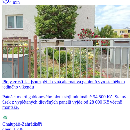
4 min
Ploty ze 60. let jsou zpět. Levná alternativa gabionů vyroste během
jediného víkendu
Patnáct metrů gabionového plotu stojí minimálně 94 500 Kč. Stejný
úsek z vyplétaných dřevěných panelů vyjde od 28 000 Kč včetně
montáže.
Chalupáři-Zahrádkáři
dnes, 15:38