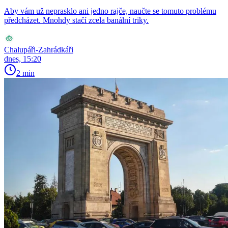
Aby vám už neprasklo ani jedno rajče, naučte se tomuto problému
předcházet. Mnohdy stačí zcela banální triky.
Chalupáři-Zahrádkáři
dnes, 15:20
2 min