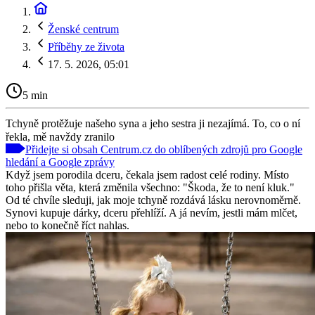
Ženské centrum
Příběhy ze života
17. 5. 2026, 05:01
5 min
Tchyně protěžuje našeho syna a jeho sestra ji nezajímá. To, co o ní
řekla, mě navždy zranilo
Přidejte si obsah Centrum.cz do oblíbených zdrojů pro Google
hledání a Google zprávy
Když jsem porodila dceru, čekala jsem radost celé rodiny. Místo
toho přišla věta, která změnila všechno: "Škoda, že to není kluk."
Od té chvíle sleduji, jak moje tchyně rozdává lásku nerovnoměrně.
Synovi kupuje dárky, dceru přehlíží. A já nevím, jestli mám mlčet,
nebo to konečně říct nahlas.