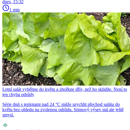
dnes, 15:32
1 min
Letní salát vyběhne do květu a zhořkne dřív, než ho sklidíte. Není to
jen chyba odrůdy
Série dnů s teplotami nad 24 °C může urychlit přechod salátu do
květu bez ohledu na zvolenou odrůdu. Srpnový výsev má ale ještě
smysl.