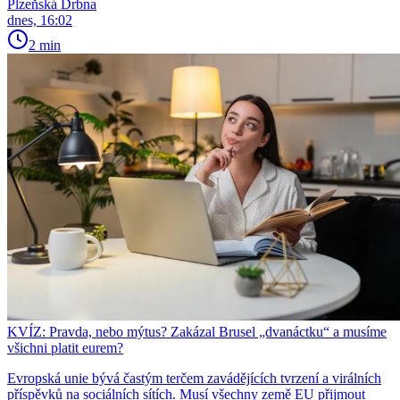
Plzeňská Drbna
dnes, 16:02
2 min
KVÍZ: Pravda, nebo mýtus? Zakázal Brusel „dvanáctku“ a musíme
všichni platit eurem?
Evropská unie bývá častým terčem zavádějících tvrzení a virálních
příspěvků na sociálních sítích. Musí všechny země EU přijmout