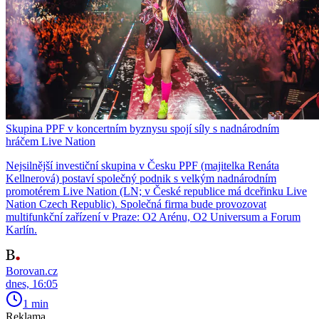
Skupina PPF v koncertním byznysu spojí síly s nadnárodním
hráčem Live Nation
Nejsilnější investiční skupina v Česku PPF (majitelka Renáta
Kellnerová) postaví společný podnik s velkým nadnárodním
promotérem Live Nation (LN; v České republice má dceřinku Live
Nation Czech Republic). Společná firma bude provozovat
multifunkční zařízení v Praze: O2 Arénu, O2 Universum a Forum
Karlín.
Borovan.cz
dnes, 16:05
1 min
Reklama