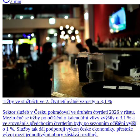
2 min
Tržby ve službách ve 2. čtvrtletí reálně vzrostly o 3,1 %
Sektor služeb v Česku pokračoval ve druhém čtvrtletí 2026 v růstu.
Meziročně se tržby po očištění o kalendářní vlivy zvýšily o 3,1 % a
ve srovnání s předchozím čtvrtletím byly po sezonním očištění vyšší
o 1 %. Služby tak dál podporují výkon české ekonomiky, přestože
vývoj mezi jednotlivými obory zůstává rozdílný.