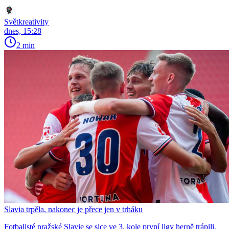
Světkreativity
dnes, 15:28
2 min
Slavia trpěla, nakonec je přece jen v trháku
Fotbalisté pražské Slavie se sice ve 3. kole první ligy herně trápili,