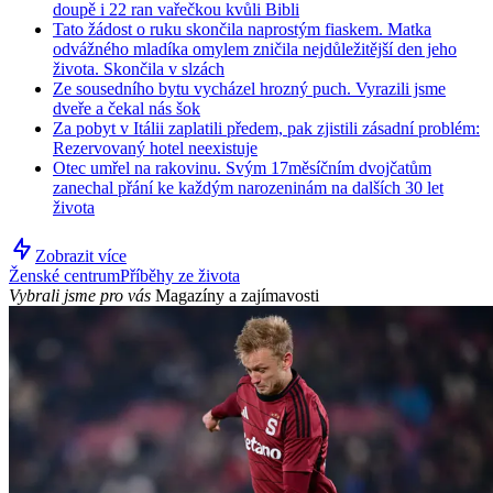
doupě i 22 ran vařečkou kvůli Bibli
Tato žádost o ruku skončila naprostým fiaskem. Matka
odvážného mladíka omylem zničila nejdůležitější den jeho
života. Skončila v slzách
Ze sousedního bytu vycházel hrozný puch. Vyrazili jsme
dveře a čekal nás šok
Za pobyt v Itálii zaplatili předem, pak zjistili zásadní problém:
Rezervovaný hotel neexistuje
Otec umřel na rakovinu. Svým 17měsíčním dvojčatům
zanechal přání ke každým narozeninám na dalších 30 let
života
Zobrazit více
Ženské centrum
Příběhy ze života
Vybrali jsme pro vás
Magazíny a zajímavosti