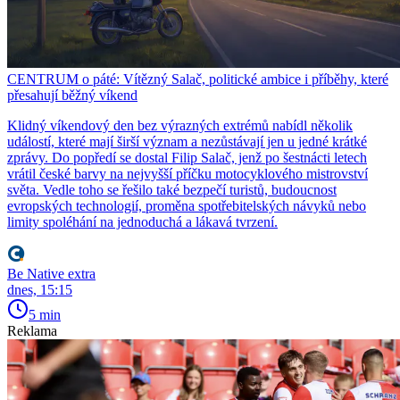
CENTRUM o páté: Vítězný Salač, politické ambice i příběhy, které
přesahují běžný víkend
Klidný víkendový den bez výrazných extrémů nabídl několik
událostí, které mají širší význam a nezůstávají jen u jedné krátké
zprávy. Do popředí se dostal Filip Salač, jenž po šestnácti letech
vrátil české barvy na nejvyšší příčku motocyklového mistrovství
světa. Vedle toho se řešilo také bezpečí turistů, budoucnost
evropských technologií, proměna spotřebitelských návyků nebo
limity spoléhání na jednoduchá a lákavá tvrzení.
Be Native extra
dnes, 15:15
5 min
Reklama