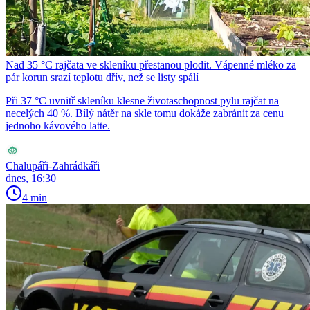
Nad 35 °C rajčata ve skleníku přestanou plodit. Vápenné mléko za
pár korun srazí teplotu dřív, než se listy spálí
Při 37 °C uvnitř skleníku klesne životaschopnost pylu rajčat na
necelých 40 %. Bílý nátěr na skle tomu dokáže zabránit za cenu
jednoho kávového latte.
Chalupáři-Zahrádkáři
dnes, 16:30
4 min