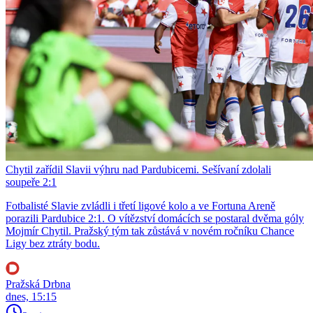
Chytil zařídil Slavii výhru nad Pardubicemi. Sešívaní zdolali
soupeře 2:1
Fotbalisté Slavie zvládli i třetí ligové kolo a ve Fortuna Areně
porazili Pardubice 2:1. O vítězství domácích se postaral dvěma góly
Mojmír Chytil. Pražský tým tak zůstává v novém ročníku Chance
Ligy bez ztráty bodu.
Pražská Drbna
dnes, 15:15