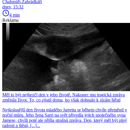
Chalupáři-Zahrádkáři
dnes, 15:32
4 min
Reklama
Měl to být nejhezčí den v jeho životě. Nakonec mu tragická zpráva
změnila život. To, co zjistil doma, ho však dohnalo k slzám štěstí
Nejkrásnější den života mladého Jarretta se během chvíle přeměnil v
noční můru. Jeho žena Sarri na svět přivedla jejich společného syna
Jamese, chvíli poté ale přišla strašná zpráva. Den, který měl být plný
radosti a štěstí, [...]...