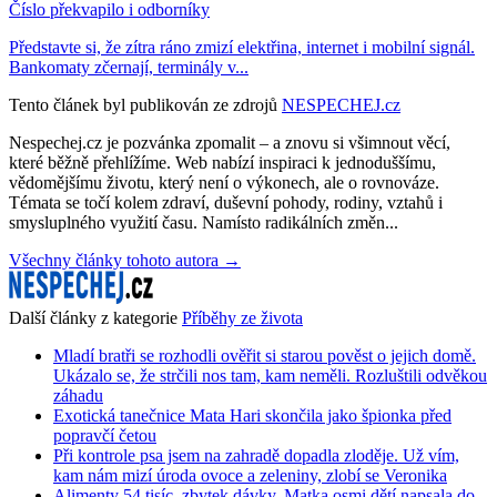
Číslo překvapilo i odborníky
Představte si, že zítra ráno zmizí elektřina, internet i mobilní signál.
Bankomaty zčernají, terminály v...
Tento článek byl publikován ze zdrojů
NESPECHEJ.cz
Nespechej.cz je pozvánka zpomalit – a znovu si všimnout věcí,
které běžně přehlížíme. Web nabízí inspiraci k jednoduššímu,
vědomějšímu životu, který není o výkonech, ale o rovnováze.
Témata se točí kolem zdraví, duševní pohody, rodiny, vztahů i
smysluplného využití času. Namísto radikálních změn...
Všechny články tohoto autora →
Další články z kategorie
Příběhy ze života
Mladí bratři se rozhodli ověřit si starou pověst o jejich domě.
Ukázalo se, že strčili nos tam, kam neměli. Rozluštili odvěkou
záhadu
Exotická tanečnice Mata Hari skončila jako špionka před
popravčí četou
Při kontrole psa jsem na zahradě dopadla zloděje. Už vím,
kam nám mizí úroda ovoce a zeleniny, zlobí se Veronika
Alimenty 54 tisíc, zbytek dávky. Matka osmi dětí napsala do