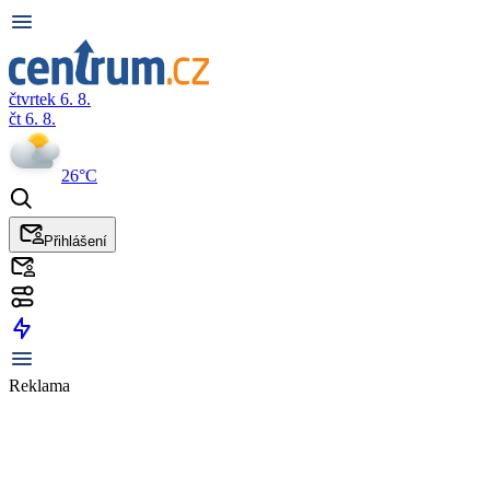
čtvrtek 6. 8.
čt 6. 8.
26°C
Přihlášení
Reklama