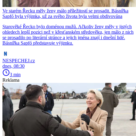
Ve starém Řecku měly ženy málo příležitostí se prosadit. Básnířka
Sapfó byla výjimka, už za svého života byla velmi obdivována
Starověké Řecko bylo doménou mužů. Ačkoliv ženy měly v jistých
ohledech lepší pozici než v křesťanském středověku, jen málo z nich
se prosadilo po literární stránce a jejich jména znají i dnešní lidé.
Básnířka Sapfó představuje výjimku.
NESPECHEJ.cz
dnes, 08:30
3 min
Reklama