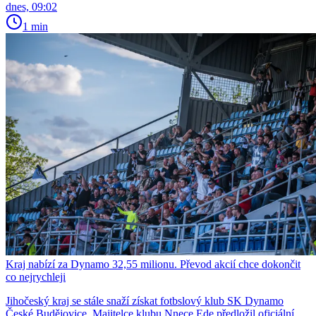
dnes, 09:02
1 min
Kraj nabízí za Dynamo 32,55 milionu. Převod akcií chce dokončit
co nejrychleji
Jihočeský kraj se stále snaží získat fotbslový klub SK Dynamo
České Budějovice. Majitelce klubu Nnece Ede předložil oficiální