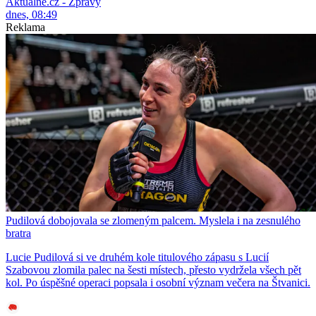
Aktuálně.cz - Zprávy
dnes, 08:49
Reklama
Pudilová dobojovala se zlomeným palcem. Myslela i na zesnulého
bratra
Lucie Pudilová si ve druhém kole titulového zápasu s Lucií
Szabovou zlomila palec na šesti místech, přesto vydržela všech pět
kol. Po úspěšné operaci popsala i osobní význam večera na Štvanici.