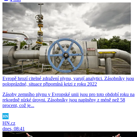
Evropě hrozí citelné zdražení plynu, varují analytici. Zásobníky jsou
poloprázdné, situace připomíná krizi z roku 2022
Zásoby zemního plynu v Evropské unii jsou pro toto období roku na
rekordně nízké úrovni. Zásobníky jsou naplněny z méně než 58
procent, což je...
HN.cz
dnes, 08:41