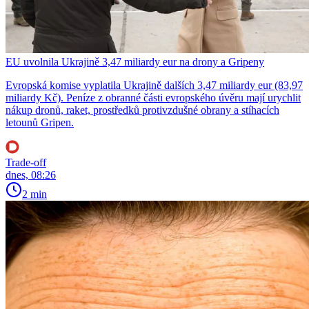
EU uvolnila Ukrajině 3,47 miliardy eur na drony a Gripeny
Evropská komise vyplatila Ukrajině dalších 3,47 miliardy eur (83,97
miliardy Kč). Peníze z obranné části evropského úvěru mají urychlit
nákup dronů, raket, prostředků protivzdušné obrany a stíhacích
letounů Gripen.
Trade-off
dnes, 08:26
2 min