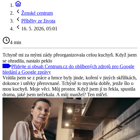
Ženské centrum
Příběhy ze života
16. 5. 2026, 05:01
4 min
Tchyně mi za mými zády přeorganizovala celou kuchyň. Když jsem
se ohradila, nastalo peklo
Přidejte si obsah Centrum.cz do oblíbených zdrojů pro Google
hledání a Google zprávy
Vrátila jsem se z práce a hrnce byly jinde, koření v jiných skříňkách,
dokonce i utěrky přerovnané. Tchýně to myslela dobře, jenže šlo o
mou kuchyň. Moje věci. Můj prostor. Když jsem jí to řekla, spustila
drama, jaké jsem nečekala. A můj manžel? Ten mlčel.