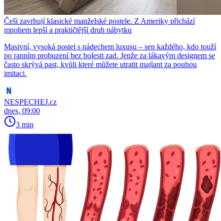
Češi zavrhují klasické manželské postele. Z Ameriky přichází
mnohem lepší a praktičtější druh nábytku
Masivní, vysoká postel s nádechem luxusu – sen každého, kdo touží
po ranním probuzení bez bolesti zad. Jenže za lákavým designem se
často skrývá past, kvůli které můžete utratit majlant za pouhou
imitaci.
NESPECHEJ.cz
dnes, 09:00
3 min