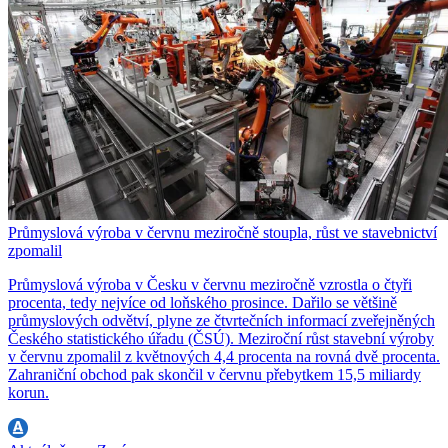
Průmyslová výroba v červnu meziročně stoupla, růst ve stavebnictví
zpomalil
Průmyslová výroba v Česku v červnu meziročně vzrostla o čtyři
procenta, tedy nejvíce od loňského prosince. Dařilo se většině
průmyslových odvětví, plyne ze čtvrtečních informací zveřejněných
Českého statistického úřadu (ČSÚ). Meziroční růst stavební výroby
v červnu zpomalil z květnových 4,4 procenta na rovná dvě procenta.
Zahraniční obchod pak skončil v červnu přebytkem 15,5 miliardy
korun.