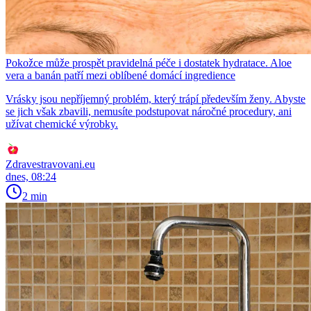
Pokožce může prospět pravidelná péče i dostatek hydratace. Aloe
vera a banán patří mezi oblíbené domácí ingredience
Vrásky jsou nepříjemný problém, který trápí především ženy. Abyste
se jich však zbavili, nemusíte podstupovat náročné procedury, ani
užívat chemické výrobky.
Zdravestravovani.eu
dnes, 08:24
2 min