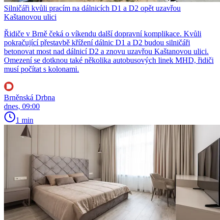
Silničáři kvůli pracím na dálnicích D1 a D2 opět uzavřou
Kaštanovou ulici
Řidiče v Brně čeká o víkendu další dopravní komplikace. Kvůli
pokračující přestavbě křížení dálnic D1 a D2 budou silničáři
betonovat most nad dálnicí D2 a znovu uzavřou Kaštanovou ulici.
Omezení se dotknou také několika autobusových linek MHD, řidiči
musí počítat s kolonami.
Brněnská Drbna
dnes, 09:00
1 min