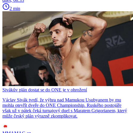
dnes, 08:33
2 min
Sivákův plán dostat se do ONE je v ohrožení
Václav Sivák tvrdí, že výhra nad Mamukou Usubyanem by mu
mohla otevřít dveře do ONE Championship. Ruského postojáře
však už v pátek čeká turnajový duel s Maratem Grigorianem, který
může český plán výrazně zkomplikovat.