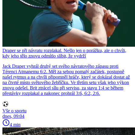
Draper se při návratu rozplakal. Nešlo jen o porážku, ale o chvíli,
kdy jeho tělo znovu odmítlo slíbit, že vydrží
Jack Draper vyhrál druhý set svého návratového zápasu proti
Térenci Atmanemu 6:2. Měl za sebou pomalý začátek, postupně
našel rytmus a na chvíli připomněl hráče, který se dokázal dostat až
na čtvrté místo světového žebříčku. Ve třetím setu však jeho výkon
znovu odešel. Brit ztrácel sílu při servisu, za stavu 1:4 se během
přestávky rozplakal a nakonec prohrál 3:6, 6:2, 2:6.
Vše o sportu
dnes, 09:04
4 min