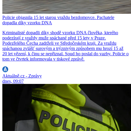
Policie objasnila 15 let starou vraždu bezdomovce. Pachatele
dopadla díky vzorku DNA
Kriminalisté dopadli díky shodě vzorku DNA člověka, kterého
podezírají z vraždy muže spáchané před 15 lety v Praze.
Podezřelého Čecha zadrželi ve Středočeském kraji. Za vraždu
spáchanou zvlášť surovým a trýznivým způsobem mu hrozí 15 až
20 let vězení, k činu se nepřiznal. Soud ho poslal do vazby. Policie o
tom ve čtvrtek informovala v tiskové zprávě.
Aktuálně.cz - Zprávy
dnes, 09:07