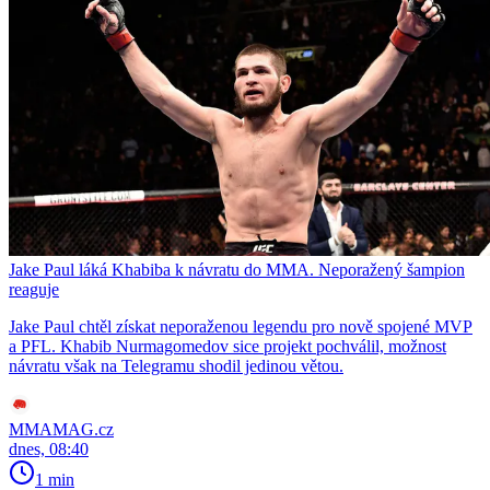
Jake Paul láká Khabiba k návratu do MMA. Neporažený šampion
reaguje
Jake Paul chtěl získat neporaženou legendu pro nově spojené MVP
a PFL. Khabib Nurmagomedov sice projekt pochválil, možnost
návratu však na Telegramu shodil jedinou větou.
MMAMAG.cz
dnes, 08:40
1 min