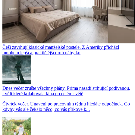
Češi zavrhují klasické manželské postele. Z Ameriky přichází
mnohem lepší a praktičtější druh nábytku
Dnes večer zrušte všechny plány. Prima nasadí strhující podívanou,
kvůli které kolabovala kina po celém světě
Čtvrtek večer. Unavení po pracovním týdnu hledáte odpočinek. Co
kdyby vás ale čekalo něco, co vás přikove k...