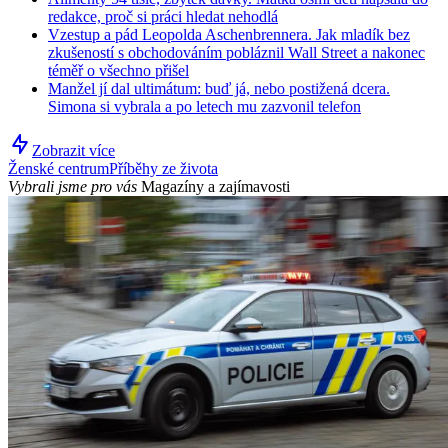
redakce, proč si práci hledat nehodlá
Vzestup a pád Leopolda Aschenbrennera. Jak mladík bez
zkušeností s obchodováním pobláznil Wall Street a nakonec
téměř o všechno přišel
Manžel jí dal ultimátum: buď já, nebo postižená dcera.
Simona si vybrala a po letech mu zazvonil telefon
Zobrazit více
Ženské centrum
Příběhy ze života
Vybrali jsme pro vás
Magazíny a zajímavosti