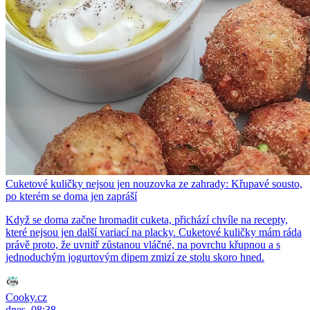
Cuketové kuličky nejsou jen nouzovka ze zahrady: Křupavé sousto,
po kterém se doma jen zapráší
Když se doma začne hromadit cuketa, přichází chvíle na recepty,
které nejsou jen další variací na placky. Cuketové kuličky mám ráda
právě proto, že uvnitř zůstanou vláčné, na povrchu křupnou a s
jednoduchým jogurtovým dipem zmizí ze stolu skoro hned.
Cooky.cz
dnes, 08:38