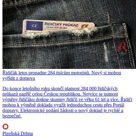
Řidičák letos propadne 284 tisícům motoristů. Nový si mohou
vyřídit z domova
Do konce letošního roku skončí platnost 284 000 řidičských
průkazů napříč celou Českou republikou. Nejvíce se nutnost
výměny řidičáku dotkne skupiny řidičů ve věku 61 let a více. Řidiči
mohou k výměně dokladu využít jednoduchou cestu přes Portál
dopravy. Elektronické podání žádosti o nový doklad je rychlé a
bezpečné.
Plzeňská Drbna