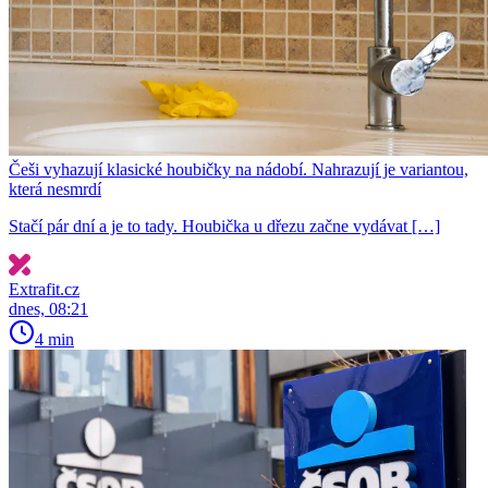
Češi vyhazují klasické houbičky na nádobí. Nahrazují je variantou,
která nesmrdí
Stačí pár dní a je to tady. Houbička u dřezu začne vydávat […]
Extrafit.cz
dnes, 08:21
4 min