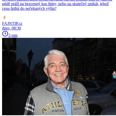
půdě práší na bezcenný kus litiny, nebo na skutečný unikát, jehož
cena šplhá do nečekaných výšin?
FAJNTIP.cz
dnes, 08:30
3 min