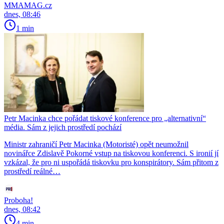
MMAMAG.cz
dnes, 08:46
1 min
Petr Macinka chce pořádat tiskové konference pro „alternativní“
média. Sám z jejich prostředí pochází
Ministr zahraničí Petr Macinka (Motoristé) opět neumožnil
novinářce Zdislavě Pokorné vstup na tiskovou konferenci. S ironií jí
vzkázal, že pro ni uspořádá tiskovku pro konspirátory. Sám přitom z
prostředí reálné…
Proboha!
dnes, 08:42
4 min