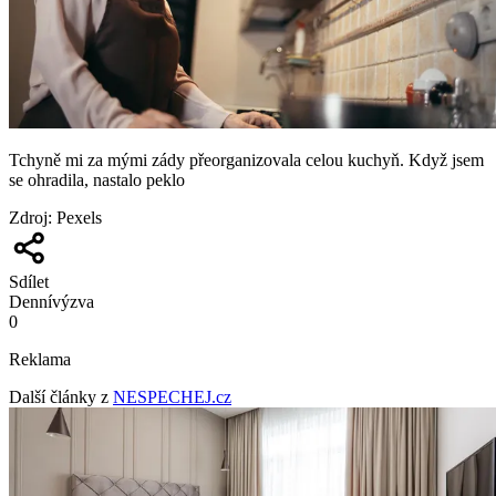
Tchyně mi za mými zády přeorganizovala celou kuchyň. Když jsem
se ohradila, nastalo peklo
Zdroj
:
Pexels
Sdílet
Denní
výzva
0
Reklama
Další články z
NESPECHEJ.cz