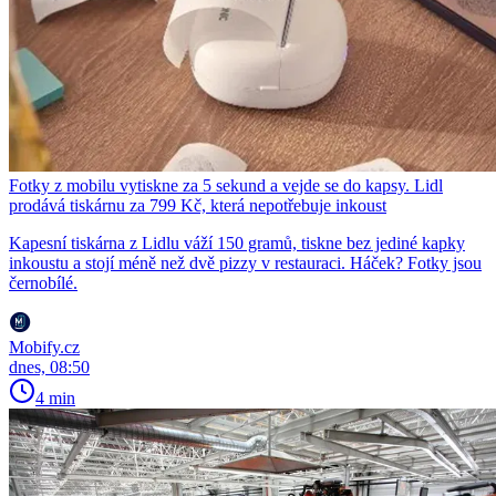
Fotky z mobilu vytiskne za 5 sekund a vejde se do kapsy. Lidl
prodává tiskárnu za 799 Kč, která nepotřebuje inkoust
Kapesní tiskárna z Lidlu váží 150 gramů, tiskne bez jediné kapky
inkoustu a stojí méně než dvě pizzy v restauraci. Háček? Fotky jsou
černobílé.
Mobify.cz
dnes, 08:50
4 min