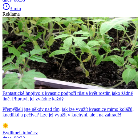
3 min
Reklama
Fantastické hnojivo z kvasnic podpoří růst a květ rostlin jako žádné
jiné. Připravit jej zvládne každý
Přemýšleli jste někdy nad tím, jak lze využít kvasnice mimo koláčů,
knedlíků a pečiva? Lze jej využít v kuchyni, ale i na zahradě!
BydlímeÚtulně.cz