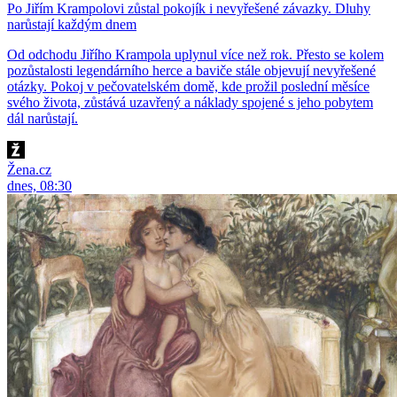
Po Jiřím Krampolovi zůstal pokojík i nevyřešené závazky. Dluhy
narůstají každým dnem
Od odchodu Jiřího Krampola uplynul více než rok. Přesto se kolem
pozůstalosti legendárního herce a baviče stále objevují nevyřešené
otázky. Pokoj v pečovatelském domě, kde prožil poslední měsíce
svého života, zůstává uzavřený a náklady spojené s jeho pobytem
dál narůstají.
Žena.cz
dnes, 08:30