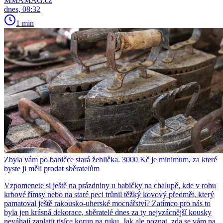
MMAMAG.cz
dnes, 08:32
1 min
Zbyla vám po babičce stará žehlička. 3000 Kč je minimum, za které
byste ji měli prodat sběratelům
Vzpomenete si ještě na prázdniny u babičky na chalupě, kde v rohu
krbové římsy nebo na staré peci trůnil těžký kovový předmět, který
pamatoval ještě rakousko-uherské mocnářství? Zatímco pro nás to
byla jen krásná dekorace, sběratelé dnes za ty nejvzácnější kousky
neváhají zaplatit tisíce korun na ruku. Jak ale poznat, zda se vám na