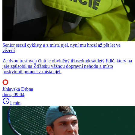
Senior srazil cyklisty a z místa ujel, nyní mu hrozí až pět let ve
vězení
Ze dvou trestných činů je obviněný třiasedmdesátiletý řidič, který na
jaře způsobil na Žďársku vážnou dopravní nehodu a místo
poskytnutí pomoci z místa ujel.
Jihlavská Drbna
dnes, 09:04
1 min