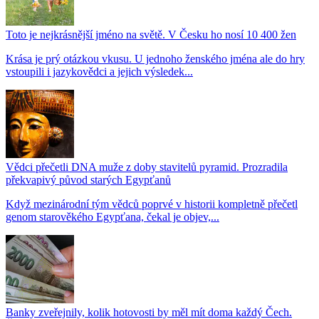
Toto je nejkrásnější jméno na světě. V Česku ho nosí 10 400 žen
Krása je prý otázkou vkusu. U jednoho ženského jména ale do hry
vstoupili i jazykovědci a jejich výsledek...
Vědci přečetli DNA muže z doby stavitelů pyramid. Prozradila
překvapivý původ starých Egypťanů
Když mezinárodní tým vědců poprvé v historii kompletně přečetl
genom starověkého Egypťana, čekal je objev,...
Banky zveřejnily, kolik hotovosti by měl mít doma každý Čech.