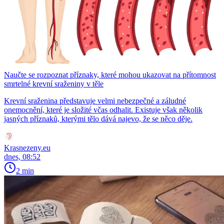
Naučte se rozpoznat příznaky, které mohou ukazovat na přítomnost
smrtelné krevní sraženiny v těle
Krevní sraženina představuje velmi nebezpečné a záludné
onemocnění, které je složité včas odhalit. Existuje však několik
jasných příznaků, kterými tělo dává najevo, že se něco děje.
Krasnezeny.eu
dnes, 08:52
2 min