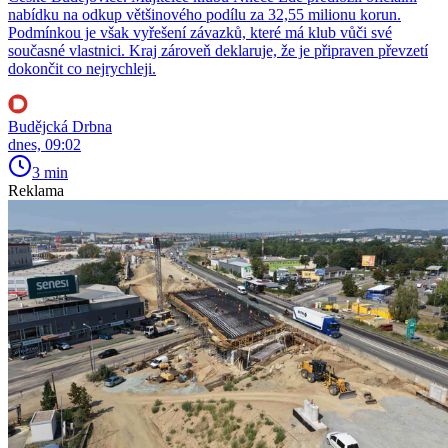
nabídku na odkup většinového podílu za 32,55 milionu korun.
Podmínkou je však vyřešení závazků, které má klub vůči své
současné vlastnici. Kraj zároveň deklaruje, že je připraven převzetí
dokončit co nejrychleji.
Budějcká Drbna
dnes, 09:02
3 min
Reklama