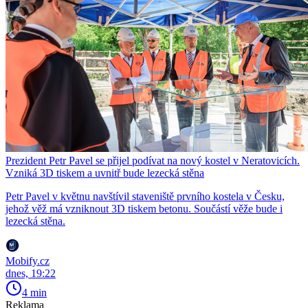
Prezident Petr Pavel se přijel podívat na nový kostel v Neratovicích.
Vzniká 3D tiskem a uvnitř bude lezecká stěna
Petr Pavel v květnu navštívil staveniště prvního kostela v Česku,
jehož věž má vzniknout 3D tiskem betonu. Součástí věže bude i
lezecká stěna.
Mobify.cz
dnes, 19:22
4 min
Reklama