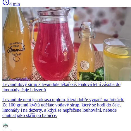
4 min
Levandulový sirup z levandule lékařské: Fialová letní zásoba do
limonády, čaje i dezertů
Levandule není jen okrasa u plotu, která dobře vypadá na fotkách.
Ze 100 gramů květů uděláte voňavý sirup, který se hodí do čaje,
limonády i na dezerty, a když se nepřežene louhování, nebude
chutnat jako skříň po babičce.