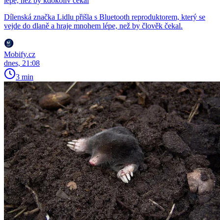
lépe, než by kdokoliv čekal
Dílenská značka Lidlu přišla s Bluetooth reproduktorem, který se
vejde do dlaně a hraje mnohem lépe, než by člověk čekal.
Mobify.cz
dnes, 21:08
3 min