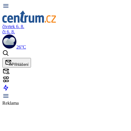
čtvrtek 6. 8.
čt 6. 8.
26°C
Přihlášení
Reklama