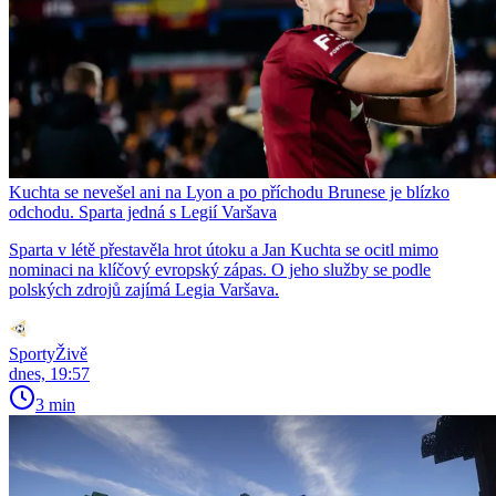
Kuchta se nevešel ani na Lyon a po příchodu Brunese je blízko
odchodu. Sparta jedná s Legií Varšava
Sparta v létě přestavěla hrot útoku a Jan Kuchta se ocitl mimo
nominaci na klíčový evropský zápas. O jeho služby se podle
polských zdrojů zajímá Legia Varšava.
SportyŽivě
dnes, 19:57
3 min