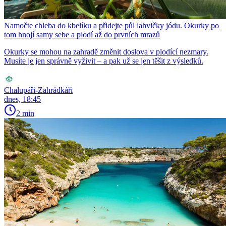
Namočte chleba do kbelíku a přidejte půl lahvičky jódu. Okurky po
tom hnojí samy sebe a plodí až do prvních mrazů
Okurky se mohou na zahradě změnit doslova v plodící nezmary.
Musíte je jen správně vyživit – a pak už se jen těšit z výsledků.
Chalupáři-Zahrádkáři
dnes, 18:45
2 min