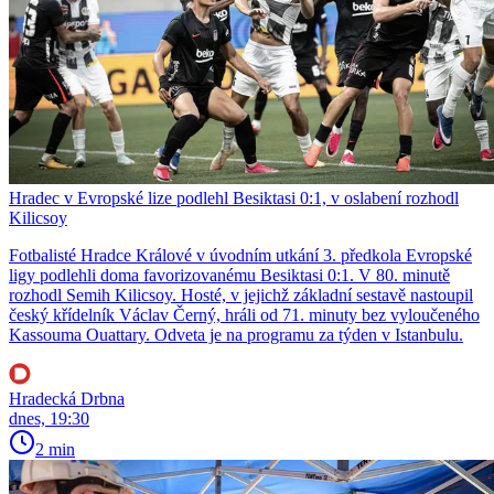
Hradec v Evropské lize podlehl Besiktasi 0:1, v oslabení rozhodl
Kilicsoy
Fotbalisté Hradce Králové v úvodním utkání 3. předkola Evropské
ligy podlehli doma favorizovanému Besiktasi 0:1. V 80. minutě
rozhodl Semih Kilicsoy. Hosté, v jejichž základní sestavě nastoupil
český křídelník Václav Černý, hráli od 71. minuty bez vyloučeného
Kassouma Ouattary. Odveta je na programu za týden v Istanbulu.
Hradecká Drbna
dnes, 19:30
2 min