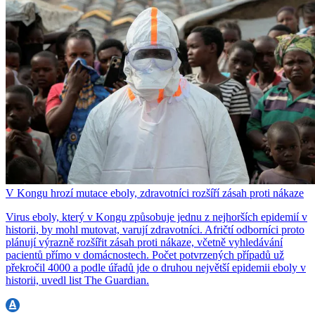
V Kongu hrozí mutace eboly, zdravotníci rozšíří zásah proti nákaze
Virus eboly, který v Kongu způsobuje jednu z nejhorších epidemií v
historii, by mohl mutovat, varují zdravotníci. Afričtí odborníci proto
plánují výrazně rozšířit zásah proti nákaze, včetně vyhledávání
pacientů přímo v domácnostech. Počet potvrzených případů už
překročil 4000 a podle úřadů jde o druhou největší epidemii eboly v
historii, uvedl list The Guardian.