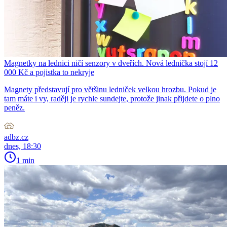
Magnetky na lednici ničí senzory v dveřích. Nová lednička stojí 12
000 Kč a pojistka to nekryje
Magnety představují pro většinu ledniček velkou hrozbu. Pokud je
tam máte i vy, raději je rychle sundejte, protože jinak přijdete o plno
peněz.
adbz.cz
dnes, 18:30
1 min