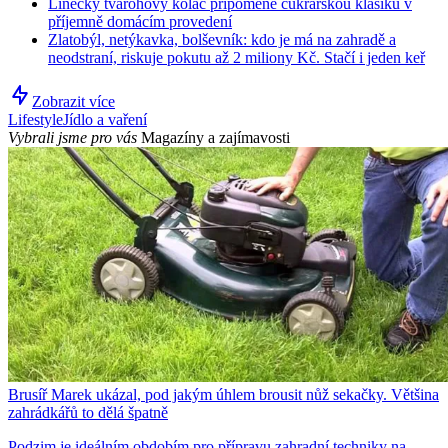
Linecký tvarohový koláč připomene cukrářskou klasiku v
příjemně domácím provedení
Zlatobýl, netýkavka, bolševník: kdo je má na zahradě a
neodstraní, riskuje pokutu až 2 miliony Kč. Stačí i jeden keř
Zobrazit více
Lifestyle
Jídlo a vaření
Vybrali jsme pro vás
Magazíny a zajímavosti
Brusíř Marek ukázal, pod jakým úhlem brousit nůž sekačky. Většina
zahrádkářů to dělá špatně
Podzim je ideálním obdobím pro přípravu zahradní techniky na