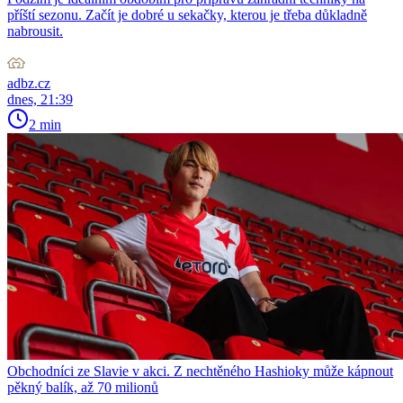
příští sezonu. Začít je dobré u sekačky, kterou je třeba důkladně
nabrousit.
adbz.cz
dnes, 21:39
2 min
Obchodníci ze Slavie v akci. Z nechtěného Hashioky může kápnout
pěkný balík, až 70 milionů