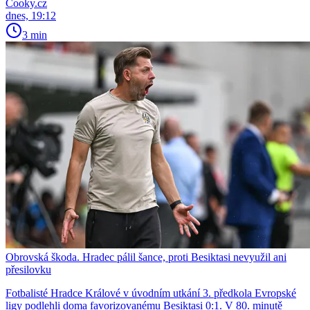
Cooky.cz
dnes, 19:12
3 min
Obrovská škoda. Hradec pálil šance, proti Besiktasi nevyužil ani
přesilovku
Fotbalisté Hradce Králové v úvodním utkání 3. předkola Evropské
ligy podlehli doma favorizovanému Besiktasi 0:1. V 80. minutě