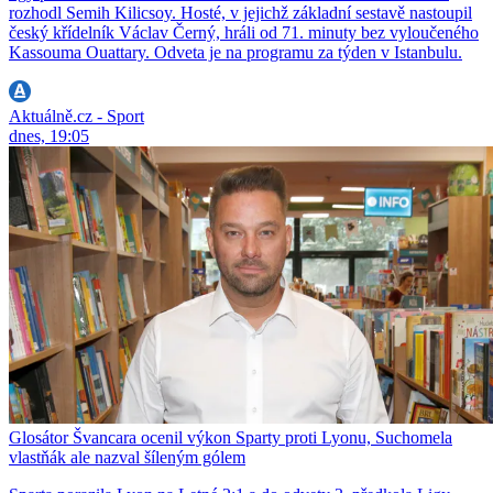
rozhodl Semih Kilicsoy. Hosté, v jejichž základní sestavě nastoupil
český křídelník Václav Černý, hráli od 71. minuty bez vyloučeného
Kassouma Ouattary. Odveta je na programu za týden v Istanbulu.
Aktuálně.cz - Sport
dnes, 19:05
Glosátor Švancara ocenil výkon Sparty proti Lyonu, Suchomela
vlastňák ale nazval šíleným gólem