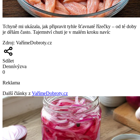
Tchyně mi ukázala, jak připravit tyhle šťavnaté řízečky – od té doby
je dělám často. Tajemství chuti je v malém kroku navíc
Zdroj
:
VařímeDobroty.cz
Sdílet
Denní
výzva
0
Reklama
Další články z
VařímeDobroty.cz