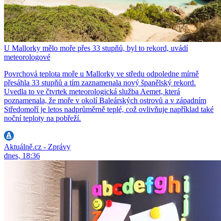
U Mallorky mělo moře přes 33 stupňů, byl to rekord, uvádí
meteorologové
Povrchová teplota moře u Mallorky ve středu odpoledne mírně
přesáhla 33 stupňů a tím zaznamenala nový španělský rekord.
Uvedla to ve čtvrtek meteorologická služba Aemet, která
poznamenala, že moře v okolí Baleárských ostrovů a v západním
Středomoří je letos nadprůměrně teplé, což ovlivňuje například také
noční teploty na pobřeží.
Aktuálně.cz - Zprávy
dnes, 18:36