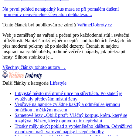
Na první pohled nenápadný kus masa se při pomalém dušení
promění v neuvěřitelně šťavnatou delikatesu....
Tento článek byl publikován ze zdrojů
VařímeDobroty.cz
Web je zaměřený na vaření a pečení pro každodenní stůl i sváteční
příležitosti. Nabízí široký výběr receptů – od tradičních českých jídel
přes moderní pokrmy až po sladké dezerty. Čtenáři tu najdou
inspiraci na rychlé obědy, rodinné večeře i nápady, jak překvapit
hosty. Silnou stránkou je...
Všechny články tohoto autora →
Další články z kategorie
Lifestyle
Libyjské město má druhé ulice na střechách. Po staletí je
využívaly především místní ženy
Vepřové na paprice zvládne každý a odmění se jemnou
omáčkou i měkkým masem
Sametové řezy „Obliž prst”: Vláčný korpus, krém, který se
rozplývá. Název, který opravdu nic nepřehání
Trosky měly ukrýt poklad z vypleněného kláštera. Odvážlivci
v podzemí našli varovné nápisy i slepé chodby