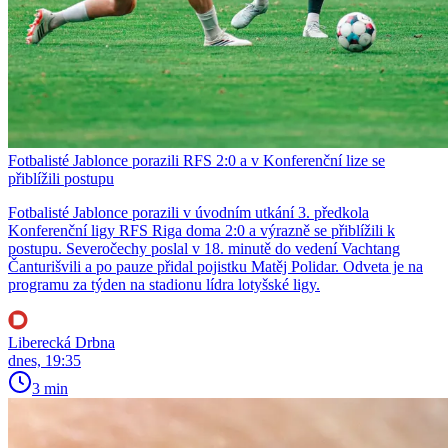
Fotbalisté Jablonce porazili RFS 2:0 a v Konferenční lize se
přiblížili postupu
Fotbalisté Jablonce porazili v úvodním utkání 3. předkola
Konferenční ligy RFS Riga doma 2:0 a výrazně se přiblížili k
postupu. Severočechy poslal v 18. minutě do vedení Vachtang
Čanturišvili a po pauze přidal pojistku Matěj Polidar. Odveta je na
programu za týden na stadionu lídra lotyšské ligy.
Liberecká Drbna
dnes, 19:35
3 min