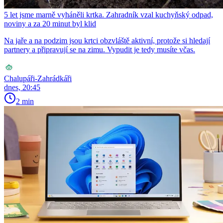
5 let jsme marně vyháněli krtka. Zahradník vzal kuchyňský odpad,
noviny a za 20 minut byl klid
Na jaře a na podzim jsou krtci obzvláště aktivní, protože si hledají
partnery a připravují se na zimu. Vypudit je tedy musíte včas.
Chalupáři-Zahrádkáři
dnes, 20:45
2 min