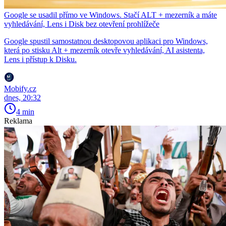
Google se usadil přímo ve Windows. Stačí ALT + mezerník a máte
vyhledávání, Lens i Disk bez otevření prohlížeče
Google spustil samostatnou desktopovou aplikaci pro Windows,
která po stisku Alt + mezerník otevře vyhledávání, AI asistenta,
Lens i přístup k Disku.
Mobify.cz
dnes, 20:32
4 min
Reklama