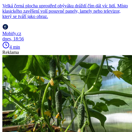
Velká černá plocha uprostřed obýváku dráždí čím dál víc lidí. Místo
klasického zavěšení volí posuvné panely, lamely nebo televizor,
který se tváří jako obraz.
Mobify.cz
dnes, 18:56
4 min
Reklama