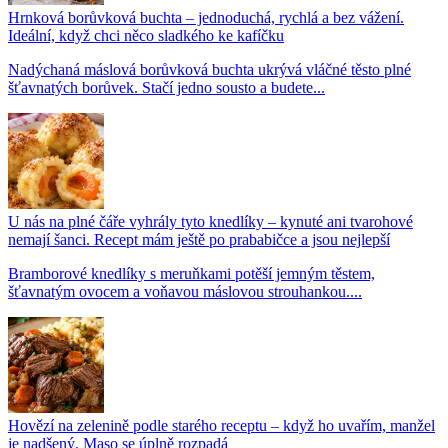
Hrnková borůvková buchta – jednoduchá, rychlá a bez vážení.
Ideální, když chci něco sladkého ke kafíčku
Nadýchaná máslová borůvková buchta ukrývá vláčné těsto plné
šťavnatých borůvek. Stačí jedno sousto a budete...
U nás na plné čáře vyhrály tyto knedlíky – kynuté ani tvarohové
nemají šanci. Recept mám ještě po prababičce a jsou nejlepší
Bramborové knedlíky s meruňkami potěší jemným těstem,
šťavnatým ovocem a voňavou máslovou strouhankou....
Hovězí na zelenině podle starého receptu – když ho uvařím, manžel
je nadšený. Maso se úplně rozpadá