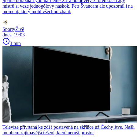
Sparta porazila Lyon na Letné 2:1 a do odvety 3. předkola Ligy
mistrů si veze jednogólový náskok. Petr Švancara ale upozornil i na
moment, který mohl všechno zhatit.
SportyŽivě
dnes, 19:03
3 min
Televize přivrtaná ke zdi i postavená na skříňce už Čechy štve. Našli
mnohem zajímavější řešení, které neruší prostor