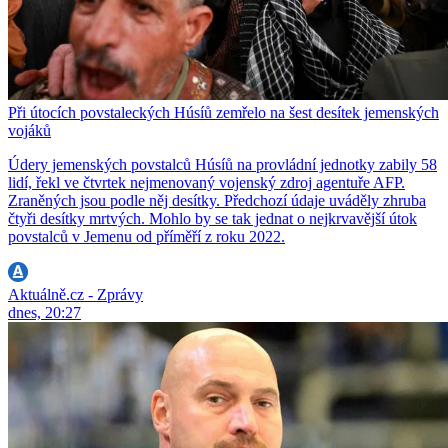
Při útocích povstaleckých Húsíů zemřelo na šest desítek jemenských
vojáků
Údery jemenských povstalců Húsíů na provládní jednotky zabily 58
lidí, řekl ve čtvrtek nejmenovaný vojenský zdroj agentuře AFP.
Zraněných jsou podle něj desítky. Předchozí údaje uváděly zhruba
čtyři desítky mrtvých. Mohlo by se tak jednat o nejkrvavější útok
povstalců v Jemenu od příměří z roku 2022.
Aktuálně.cz - Zprávy
dnes, 20:27