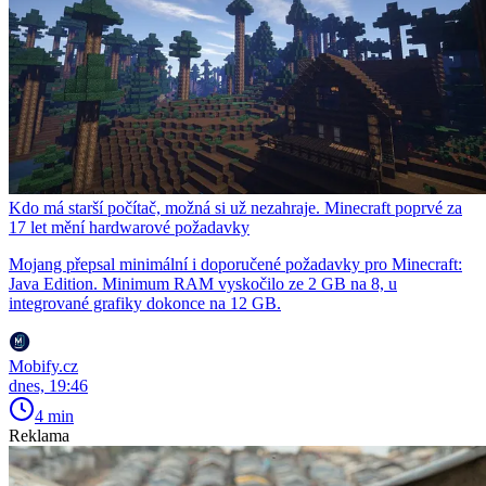
Kdo má starší počítač, možná si už nezahraje. Minecraft poprvé za
17 let mění hardwarové požadavky
Mojang přepsal minimální i doporučené požadavky pro Minecraft:
Java Edition. Minimum RAM vyskočilo ze 2 GB na 8, u
integrované grafiky dokonce na 12 GB.
Mobify.cz
dnes, 19:46
4 min
Reklama