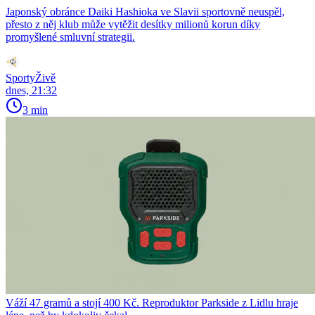
Japonský obránce Daiki Hashioka ve Slavii sportovně neuspěl,
přesto z něj klub může vytěžit desítky milionů korun díky
promyšlené smluvní strategii.
SportyŽivě
dnes, 21:32
3 min
Váží 47 gramů a stojí 400 Kč. Reproduktor Parkside z Lidlu hraje