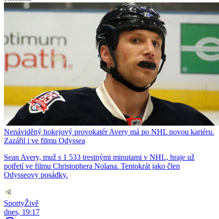
Nenáviděný hokejový provokatér Avery má po NHL novou kariéru.
Zazářil i ve filmu Odyssea
Sean Avery, muž s 1 533 trestnými minutami v NHL, hraje už
potřetí ve filmu Christophera Nolana. Tentokrát jako člen
Odysseovy posádky.
SportyŽivě
dnes, 19:17