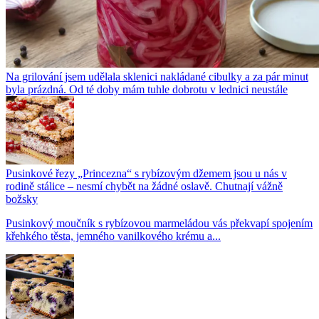
Na grilování jsem udělala sklenici nakládané cibulky a za pár minut
byla prázdná. Od té doby mám tuhle dobrotu v lednici neustále
Pusinkové řezy „Princezna“ s rybízovým džemem jsou u nás v
rodině stálice – nesmí chybět na žádné oslavě. Chutnají vážně
božsky
Pusinkový moučník s rybízovou marmeládou vás překvapí spojením
křehkého těsta, jemného vanilkového krému a...