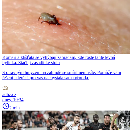
Komáři a klíšťata se vyhýbají zahradám, kde roste tahle levná
bylinka. Stačí ji zasadit ke stolu
S otravným hmyzem na zahradě se smířit nemusíte. Pomůže vám
řešení, které si pro vás nachystala sama příroda.
adbz.cz
dnes, 19:34
2 min