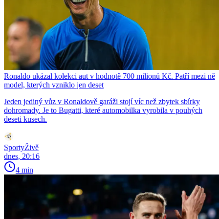
Ronaldo ukázal kolekci aut v hodnotě 700 milionů Kč. Patří mezi ně
model, kterých vzniklo jen deset
Jeden jediný vůz v Ronaldově garáži stojí víc než zbytek sbírky
dohromady. Je to Bugatti, které automobilka vyrobila v pouhých
deseti kusech.
SportyŽivě
dnes, 20:16
4 min