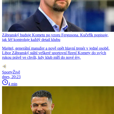
Zábranský buduje Kometu po vzoru Fergusona. Kučeřík popisuje,
jak šéf kontroluje každý detail klubu
Majitel, generální manažer a nově opět hlavní trenér v jedné osobě.
Libor Zábranský stáhl veškeré sportovní řízení Komety do svých
rukou právě ve chvíli, kdy klub míří do nové éry.
SportyŽivě
dnes, 20:23
4 min