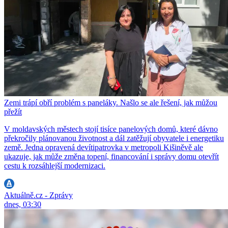
Zemi trápí obří problém s paneláky. Našlo se ale řešení, jak můžou
přežít
V moldavských městech stojí tisíce panelových domů, které dávno
překročily plánovanou životnost a dál zatěžují obyvatele i energetiku
země. Jedna opravená devítipatrovka v metropoli Kišiněvě ale
ukazuje, jak může změna topení, financování i správy domu otevřít
cestu k rozsáhlejší modernizaci.
Aktuálně.cz - Zprávy
dnes, 03:30