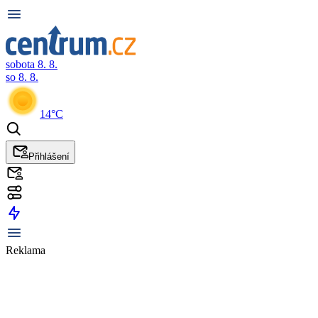
sobota 8. 8.
so 8. 8.
14°C
Přihlášení
Reklama