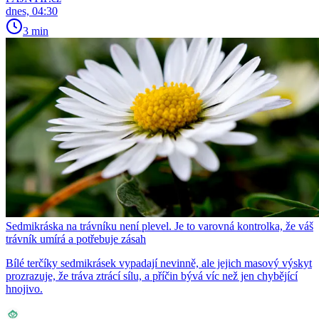
dnes, 04:30
3 min
Sedmikráska na trávníku není plevel. Je to varovná kontrolka, že váš
trávník umírá a potřebuje zásah
Bílé terčíky sedmikrásek vypadají nevinně, ale jejich masový výskyt
prozrazuje, že tráva ztrácí sílu, a příčin bývá víc než jen chybějící
hnojivo.