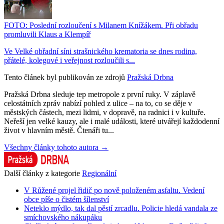
FOTO: Poslední rozloučení s Milanem Knížákem. Při obřadu
promluvili Klaus a Klempíř
Ve Velké obřadní síni strašnického krematoria se dnes rodina,
přátelé, kolegové i veřejnost rozloučili s...
Tento článek byl publikován ze zdrojů
Pražská Drbna
Pražská Drbna sleduje tep metropole z první ruky. V záplavě
celostátních zpráv nabízí pohled z ulice – na to, co se děje v
městských částech, mezi lidmi, v dopravě, na radnici i v kultuře.
Neřeší jen velké kauzy, ale i malé události, které utvářejí každodenní
život v hlavním městě. Čtenáři tu...
Všechny články tohoto autora →
Další články z kategorie
Regionální
V Růžené projel řidič po nově položeném asfaltu. Vedení
obce píše o čistém šílenství
Neteklo mýdlo, tak dal pěstí zrcadlu. Policie hledá vandala ze
smíchovského nákupáku