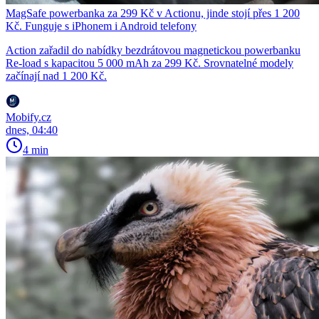
MagSafe powerbanka za 299 Kč v Actionu, jinde stojí přes 1 200
Kč. Funguje s iPhonem i Android telefony
Action zařadil do nabídky bezdrátovou magnetickou powerbanku
Re-load s kapacitou 5 000 mAh za 299 Kč. Srovnatelné modely
začínají nad 1 200 Kč.
Mobify.cz
dnes, 04:40
4 min