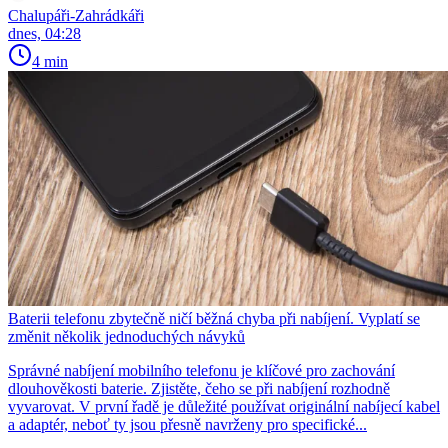
Chalupáři-Zahrádkáři
dnes, 04:28
4 min
Baterii telefonu zbytečně ničí běžná chyba při nabíjení. Vyplatí se
změnit několik jednoduchých návyků
Správné nabíjení mobilního telefonu je klíčové pro zachování
dlouhověkosti baterie. Zjistěte, čeho se při nabíjení rozhodně
vyvarovat. V první řadě je důležité používat originální nabíjecí kabel
a adaptér, neboť ty jsou přesně navrženy pro specifické...