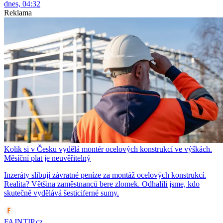
dnes, 04:32
Reklama
Kolik si v Česku vydělá montér ocelových konstrukcí ve výškách.
Měsíční plat je neuvěřitelný
Inzeráty slibují závratné peníze za montáž ocelových konstrukcí.
Realita? Většina zaměstnanců bere zlomek. Odhalili jsme, kdo
skutečně vydělává šesticiferné sumy.
FAJNTIP.cz