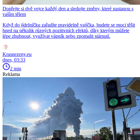
Dopřejte si dvě vejce každý den a sledujte změny, které nastanou s
vaším tělem
Když do jídelníčku zařadíte pravidelně vajíčka, budete se moci těšit
hned na několik různých pozitivních efektů, díky kterým můžete
lépe zhubnout, využívat vápník nebo zpomalit stárnutí.
Krasnezeny.eu
dnes, 03:33
2 min
Reklama