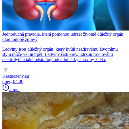
Jednoduchá pravidla, která pomohou udržet životně důležitý orgán
dlouhodobě zdravý
Ledviny jsou důležitý orgán, který kvůli nezdravému životnímu
stylu může velmi trpět. Ledviny čistí krev, udržují rovnováhu
elektrolytů a také odstraňují odpadní látky a toxiny z těla.
Krasnezeny.eu
dnes, 04:06
2 min