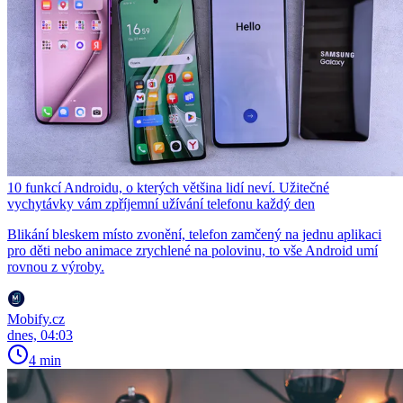
10 funkcí Androidu, o kterých většina lidí neví. Užitečné
vychytávky vám zpříjemní užívání telefonu každý den
Blikání bleskem místo zvonění, telefon zamčený na jednu aplikaci
pro děti nebo animace zrychlené na polovinu, to vše Android umí
rovnou z výroby.
Mobify.cz
dnes, 04:03
4 min