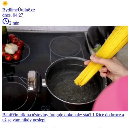
BydlímeÚtulně.cz
dnes, 04:27
2 min
Babiččin trik na těstoviny funguje dokonale: stačí 1 lžíce do hrnce a
už se vám nikdy neslepí