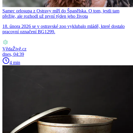
Samec orlosupa z Ostravy míří do Španělska. O tom, jestli tam
přežije, ale rozhodl už první týden jeho života
18. února 2026 se v ostravské zoo vyklubalo mládě, které dostalo
pracovní označení BG1299.
VědaŽivě.cz
dnes, 04:39
4 min