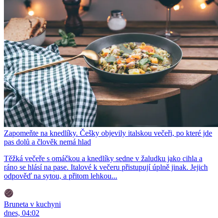
Zapomeňte na knedlíky. Češky objevily italskou večeři, po které jde
pas dolů a člověk nemá hlad
Těžká večeře s omáčkou a knedlíky sedne v žaludku jako cihla a
ráno se hlásí na pase. Italové k večeru přistupují úplně jinak. Jejich
odpověď na sytou, a přitom lehkou...
Bruneta v kuchyni
dnes, 04:02