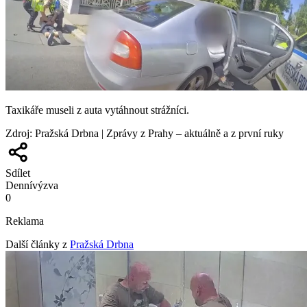
Taxikáře museli z auta vytáhnout strážníci.
Zdroj
:
Pražská Drbna | Zprávy z Prahy – aktuálně a z první ruky
Sdílet
Denní
výzva
0
Reklama
Další články z
Pražská Drbna