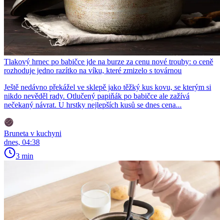
Tlakový hrnec po babičce jde na burze za cenu nové trouby: o ceně
rozhoduje jedno razítko na víku, které zmizelo s továrnou
Ještě nedávno překážel ve sklepě jako těžký kus kovu, se kterým si
nikdo nevěděl rady. Otlučený papiňák po babičce ale zažívá
nečekaný návrat. U hrstky nejlepších kusů se dnes cena...
Bruneta v kuchyni
dnes, 04:38
3 min