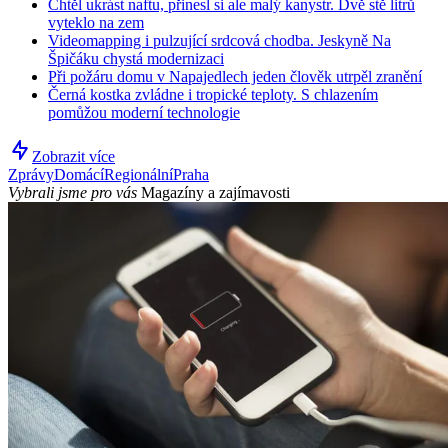
Chtěl ukrást naftu, přinesl si ale malý kanystr. Dvě stě litrů
vyteklo na zem
Videomapping i pulzující srdcová chodba. Jeskyně Na
Špičáku chystá modernizaci
Při požáru domu v Napajedlech jeden člověk utrpěl zranění
Černá kostka zvládne i tropické teploty. S chlazením
pomůžou moderní technologie
Zobrazit více
Zprávy
Domácí
Regionální
Praha
Vybrali jsme pro vás
Magazíny a zajímavosti