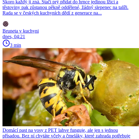
Skoro každý ji zná. Stačí prý přidat do hrnce jedinou lžíci a
těstoviny pak zůstanou pěkně oddělené, žádný slepenec na talíři.
Rada se v českých kuchyních dědí z generace na...
Bruneta v kuchyni
dnes, 04:21
3 min
Domácí past na vosy z PET lahve funguje, ale jen s jednou
přísadou. Bez ní chytáte včely a čmeláky, které zahrada potřebuje