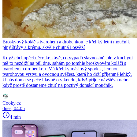
Broskvový koláč s tvarohem a drobenkou je křehký letní moučník
plný šťávy a krému, skvěle chutná i osvěží
Když chci upéct něco ke kávě, co vypadá slavnostně, ale v kuchyni
mě to nezdrží na půl dne, sahám po tomhle broskvovém koláči s
tvarohem a drobenkou. Má křehký máslový spodek, jemnou
tvarohovou vrstvu a ovocnou svěžest, která ho drží příjemně lehký.
U nás doma se peče hlavně o víkendu, když přijde návštěva nebo
když prostě dostaneme chuť na poctivý domácí moučník.
Cooky.cz
dnes, 04:05
4 min