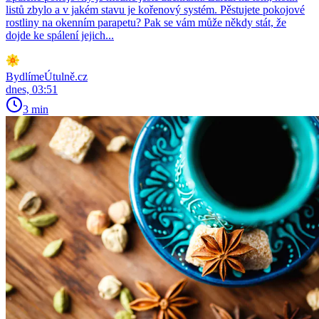
listů zbylo a v jakém stavu je kořenový systém. Pěstujete pokojové
rostliny na okenním parapetu? Pak se vám může někdy stát, že
dojde ke spálení jejich...
BydlímeÚtulně.cz
dnes, 03:51
3 min