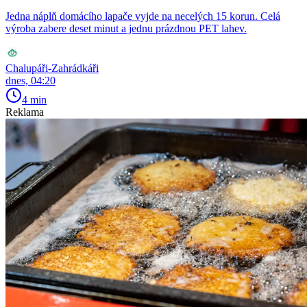
Jedna náplň domácího lapače vyjde na necelých 15 korun. Celá
výroba zabere deset minut a jednu prázdnou PET lahev.
Chalupáři-Zahrádkáři
dnes, 04:20
4 min
Reklama