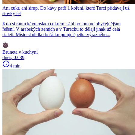
Ani cukr, ani sirup. Do kávy patří 1 koření, které Turci přidávají už
stovky let
Kdo si ranní kávu osladí cukrem, sáhl po tom nejobyčejnějším
řešení. V arabských zemích a v Turecku to dělají jinak už celá
staletí. Místo sladidla do šálku putuje špetka výrazného...
Bruneta v kuchyni
dnes, 03:39
4 min