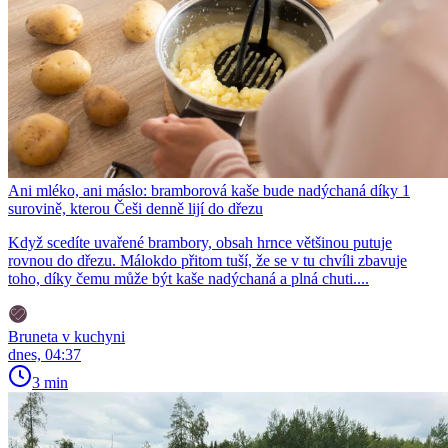
Ani mléko, ani máslo: bramborová kaše bude nadýchaná díky 1
surovině, kterou Češi denně lijí do dřezu
Když scedíte uvařené brambory, obsah hrnce většinou putuje
rovnou do dřezu. Málokdo přitom tuší, že se v tu chvíli zbavuje
toho, díky čemu může být kaše nadýchaná a plná chuti....
Bruneta v kuchyni
dnes, 04:37
3 min