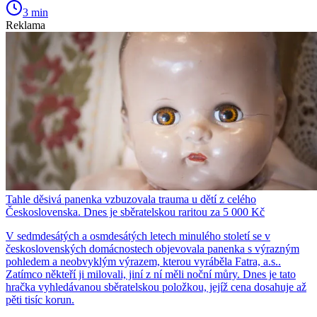
3 min
Reklama
Tahle děsivá panenka vzbuzovala trauma u dětí z celého
Československa. Dnes je sběratelskou raritou za 5 000 Kč
V sedmdesátých a osmdesátých letech minulého století se v
československých domácnostech objevovala panenka s výrazným
pohledem a neobvyklým výrazem, kterou vyráběla Fatra, a.s..
Zatímco někteří ji milovali, jiní z ní měli noční můry. Dnes je tato
hračka vyhledávanou sběratelskou položkou, jejíž cena dosahuje až
pěti tisíc korun.