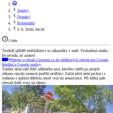
Zprávy
Domácí
Regionální
3. 6. 2026, 04:30
1 min
Taxikář ujížděl strážníkům i se zákazníky v autě. Vystrašená matka
ho prosila, ať zastaví
Přidejte si obsah Centrum.cz do oblíbených zdrojů pro Google
hledání a Google zprávy
Totální zkrat měl řidič sdíleného taxi, kterého chtěli po projetí
zákazu vjezdu zastavit pražští strážníci. Začal před nimi prchat i s
rodinou s malým dítětem, které vezl do nemocnice. Při útěku pak
ohrozil další vozy na silnici.