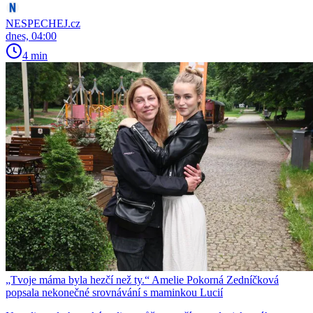
NESPECHEJ.cz
dnes, 04:00
4 min
„Tvoje máma byla hezčí než ty.“ Amelie Pokorná Zedníčková
popsala nekonečné srovnávání s maminkou Lucií