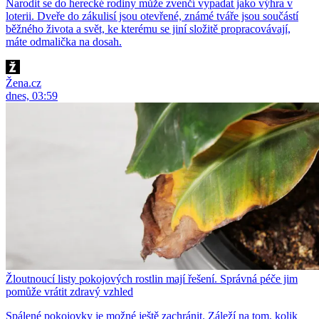
Narodit se do herecké rodiny může zvenčí vypadat jako výhra v
loterii. Dveře do zákulisí jsou otevřené, známé tváře jsou součástí
běžného života a svět, ke kterému se jiní složitě propracovávají,
máte odmalička na dosah.
Žena.cz
dnes, 03:59
Žloutnoucí listy pokojových rostlin mají řešení. Správná péče jim
pomůže vrátit zdravý vzhled
Spálené pokojovky je možné ještě zachránit. Záleží na tom, kolik