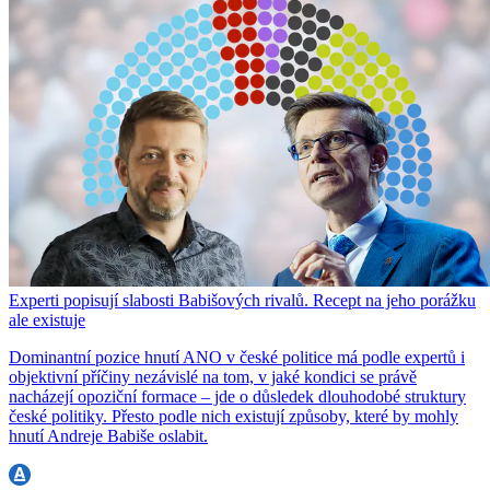
Experti popisují slabosti Babišových rivalů. Recept na jeho porážku
ale existuje
Dominantní pozice hnutí ANO v české politice má podle expertů i
objektivní příčiny nezávislé na tom, v jaké kondici se právě
nacházejí opoziční formace – jde o důsledek dlouhodobé struktury
české politiky. Přesto podle nich existují způsoby, které by mohly
hnutí Andreje Babiše oslabit.