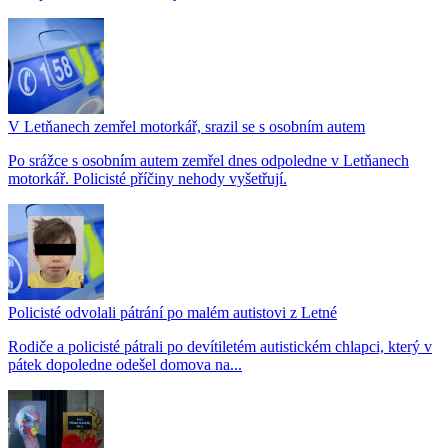
V Letňanech zemřel motorkář, srazil se s osobním autem
Po srážce s osobním autem zemřel dnes odpoledne v Letňanech
motorkář. Policisté příčiny nehody vyšetřují.
Policisté odvolali pátrání po malém autistovi z Letné
Rodiče a policisté pátrali po devítiletém autistickém chlapci, který v
pátek dopoledne odešel domova na...