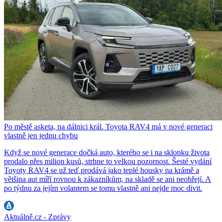
Po městě asketa, na dálnici král. Toyota RAV4 má v nové generaci
vlastně jen jednu chybu
Když se nové generace dočká auto, kterého se i na sklonku života
prodalo přes milion kusů, strhne to velkou pozornost. Šesté vydání
Toyoty RAV4 se už teď prodává jako teplé housky na krámě a
většina aut míří rovnou k zákazníkům, na skladě se ani neohřejí. A
po týdnu za jejím volantem se tomu vlastně ani nejde moc divit.
Aktuálně.cz - Zprávy