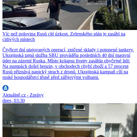
Víc než polovina Rusů cítí úzkost. Zelenského plán je zasáhl na
citlivých místech
Čtyřicet dní utajovaných operací, zničené sklady i potopené tankery.
Ukrajinská tajná služba SBU prováděla posledních 40 dní masivní
úder na zázemí Ruska. Místo kolapsu fronty zasáhla obyčejné lidi:
Na pumpách došel benzin, v obchodech chybí zboží a 57 procent
Rusů přiznává panický strach z dronů. Ukrajinská kampaň cílí na
ruské hospodářství těsně před zářijovými volbami.
Aktuálně.cz - Zprávy
dnes, 03:30