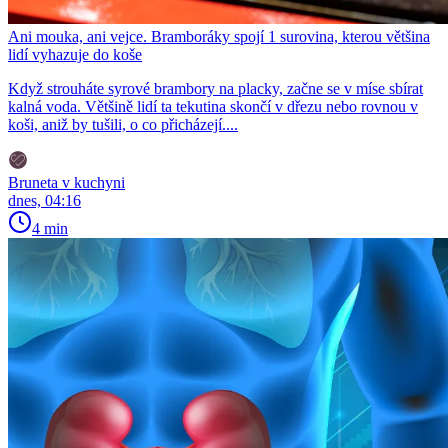
Ani mouka, ani vejce. Bramboráky spojí 1 surovina, kterou většina
lidí vyhazuje do koše
Když strouháte syrové brambory na placky, začne se v míse sbírat
kalná voda. Většině lidí ta tekutina skončí v dřezu nebo rovnou v
koši, aniž by tušili, o co přicházejí....
Bruneta v kuchyni
dnes, 04:16
4 min