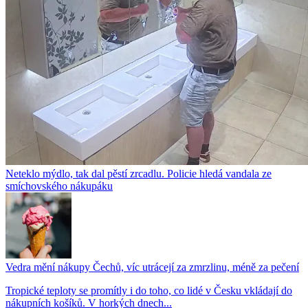
Neteklo mýdlo, tak dal pěstí zrcadlu. Policie hledá vandala ze
smíchovského nákupáku
Vedra mění nákupy Čechů, víc utrácejí za zmrzlinu, méně za pečení
Tropické teploty se promítly i do toho, co lidé v Česku vkládají do
nákupních košíků. V horkých dnech...