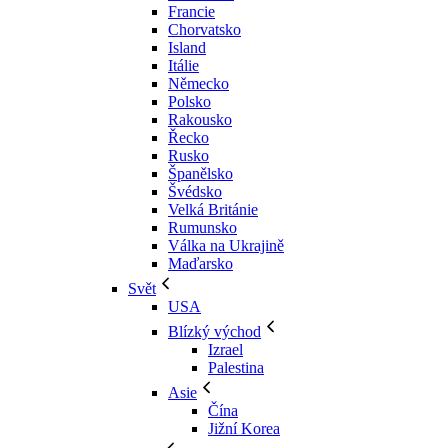
Francie
Chorvatsko
Island
Itálie
Německo
Polsko
Rakousko
Řecko
Rusko
Španělsko
Švédsko
Velká Británie
Rumunsko
Válka na Ukrajině
Maďarsko
Svět
USA
Blízký východ
Izrael
Palestina
Asie
Čína
Jižní Korea