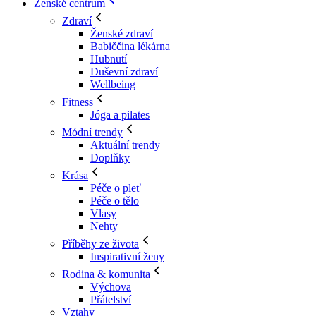
Ženské centrum
Zdraví
Ženské zdraví
Babiččina lékárna
Hubnutí
Duševní zdraví
Wellbeing
Fitness
Jóga a pilates
Módní trendy
Aktuální trendy
Doplňky
Krása
Péče o pleť
Péče o tělo
Vlasy
Nehty
Příběhy ze života
Inspirativní ženy
Rodina & komunita
Výchova
Přátelství
Vztahy