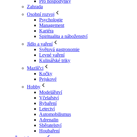
Pro hospodyňky
Zahrada
Osobní rozvoj
Psychologie
Management
Kariéra
Spiritualita a náboženství
Jídlo a vaření
Světová gastronomie
Levné vaření
Kulinářské triky
Mazlíčci
Kočky
Pejskové
Hobby
Modelářství
Včelařství
Rybaření
Letectví
Automobilismus
Adrenalin
Sběratelství
Houbaření