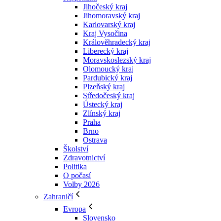
Jihočeský kraj
Jihomoravský kraj
Karlovarský kraj
Kraj Vysočina
Králověhradecký kraj
Liberecký kraj
Moravskoslezský kraj
Olomoucký kraj
Pardubický kraj
Plzeňský kraj
Středočeský kraj
Ústecký kraj
Zlínský kraj
Praha
Brno
Ostrava
Školství
Zdravotnictví
Politika
O počasí
Volby 2026
Zahraničí
Evropa
Slovensko