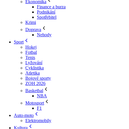
Ekonomika
Finance a burza
Podnikání
Spotřebitel
Krimi
Doprava
Nehody
Sport
Hokej
Fotbal
Tenis
Lyžování
Cyklistika
Atletika
Bojové sporty
ZOH 2026
Basketbal
NBA
Motosport
F1
Auto-moto
Elektromobily
Kultura