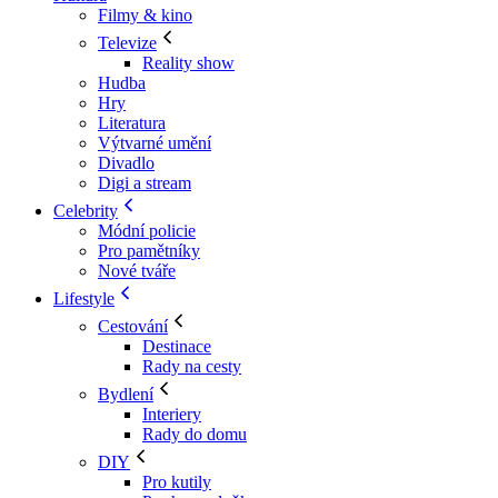
Filmy & kino
Televize
Reality show
Hudba
Hry
Literatura
Výtvarné umění
Divadlo
Digi a stream
Celebrity
Módní policie
Pro pamětníky
Nové tváře
Lifestyle
Cestování
Destinace
Rady na cesty
Bydlení
Interiery
Rady do domu
DIY
Pro kutily