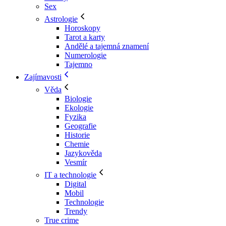
Sex
Astrologie
Horoskopy
Tarot a karty
Andělé a tajemná znamení
Numerologie
Tajemno
Zajímavosti
Věda
Biologie
Ekologie
Fyzika
Geografie
Historie
Chemie
Jazykověda
Vesmír
IT a technologie
Digital
Mobil
Technologie
Trendy
True crime