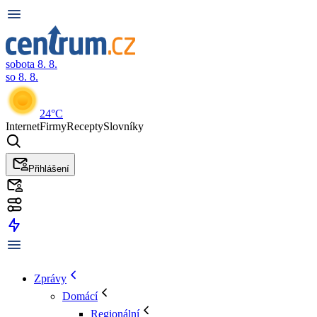
sobota 8. 8.
so 8. 8.
24°C
Internet
Firmy
Recepty
Slovníky
Přihlášení
Zprávy
Domácí
Regionální