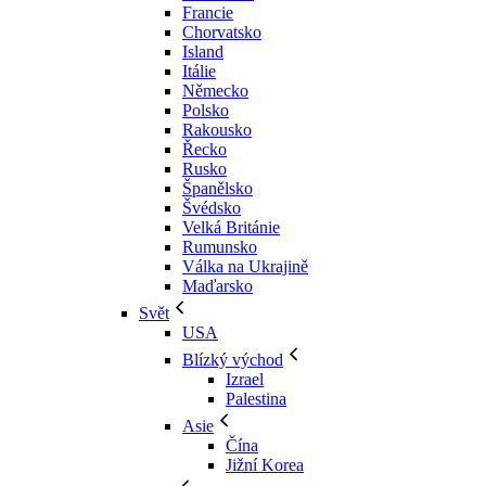
Francie
Chorvatsko
Island
Itálie
Německo
Polsko
Rakousko
Řecko
Rusko
Španělsko
Švédsko
Velká Británie
Rumunsko
Válka na Ukrajině
Maďarsko
Svět
USA
Blízký východ
Izrael
Palestina
Asie
Čína
Jižní Korea