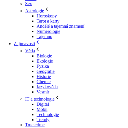
Sex
Astrologie
Horoskopy
Tarot a karty
Andělé a tajemná znamení
Numerologie
Tajemno
Zajímavosti
Věda
Biologie
Ekologie
Fyzika
Geografie
Historie
Chemie
Jazykověda
Vesmír
IT a technologie
Digital
Mobil
Technologie
Trendy
True crime