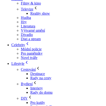
Filmy & kino
Televize
Reality show
Hudba
Hry
Literatura
Výtvarné umění
Divadlo
Digi a stream
Celebrity
Módní policie
Pro pamětníky
Nové tváře
Lifestyle
Cestování
Destinace
Rady na cesty
Bydlení
Interiery
Rady do domu
DIY
Pro kutily