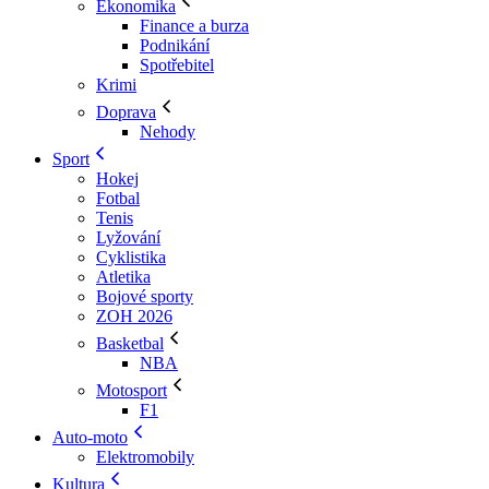
Ekonomika
Finance a burza
Podnikání
Spotřebitel
Krimi
Doprava
Nehody
Sport
Hokej
Fotbal
Tenis
Lyžování
Cyklistika
Atletika
Bojové sporty
ZOH 2026
Basketbal
NBA
Motosport
F1
Auto-moto
Elektromobily
Kultura