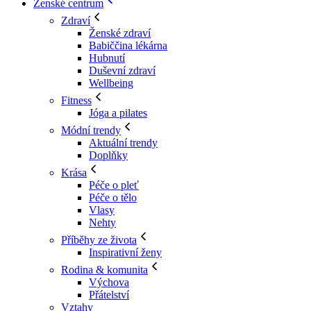
Ženské centrum
Zdraví
Ženské zdraví
Babiččina lékárna
Hubnutí
Duševní zdraví
Wellbeing
Fitness
Jóga a pilates
Módní trendy
Aktuální trendy
Doplňky
Krása
Péče o pleť
Péče o tělo
Vlasy
Nehty
Příběhy ze života
Inspirativní ženy
Rodina & komunita
Výchova
Přátelství
Vztahy