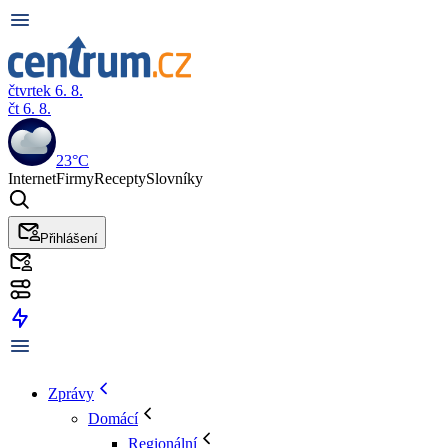
čtvrtek 6. 8.
čt 6. 8.
23°C
Internet
Firmy
Recepty
Slovníky
Přihlášení
Zprávy
Domácí
Regionální