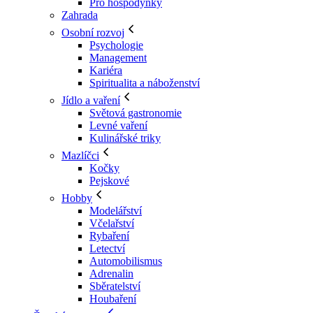
Pro hospodyňky
Zahrada
Osobní rozvoj
Psychologie
Management
Kariéra
Spiritualita a náboženství
Jídlo a vaření
Světová gastronomie
Levné vaření
Kulinářské triky
Mazlíčci
Kočky
Pejskové
Hobby
Modelářství
Včelařství
Rybaření
Letectví
Automobilismus
Adrenalin
Sběratelství
Houbaření