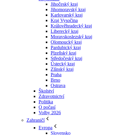
Jihočeský kraj
Jihomoravský kraj
Karlovarský kraj
Kraj Vysočina
Králověhradecký kraj
Liberecký kraj
Moravskoslezský kraj
Olomoucký kraj
Pardubický kraj
Plzeňský kraj
Středočeský kraj
Ústecký kraj
Zlínský kraj
Praha
Brno
Ostrava
Školství
Zdravotnictví
Politika
O počasí
Volby 2026
Zahraničí
Evropa
Slovensko