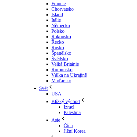
Francie
Chorvatsko
Island
Itálie
Německo
Polsko
Rakousko
Řecko
Rusko
Španělsko
Švédsko
Velká Británie
Rumunsko
Válka na Ukrajině
Maďarsko
Svět
USA
Blízký východ
Izrael
Palestina
Asie
Čína
Jižní Korea