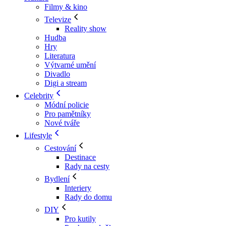
Filmy & kino
Televize
Reality show
Hudba
Hry
Literatura
Výtvarné umění
Divadlo
Digi a stream
Celebrity
Módní policie
Pro pamětníky
Nové tváře
Lifestyle
Cestování
Destinace
Rady na cesty
Bydlení
Interiery
Rady do domu
DIY
Pro kutily