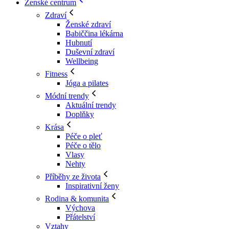
Ženské centrum
Zdraví
Ženské zdraví
Babiččina lékárna
Hubnutí
Duševní zdraví
Wellbeing
Fitness
Jóga a pilates
Módní trendy
Aktuální trendy
Doplňky
Krása
Péče o pleť
Péče o tělo
Vlasy
Nehty
Příběhy ze života
Inspirativní ženy
Rodina & komunita
Výchova
Přátelství
Vztahy