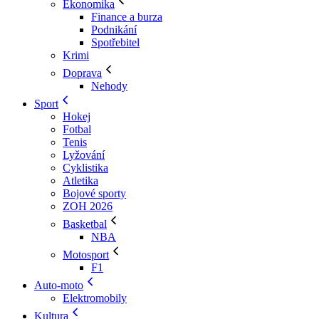
Ekonomika
Finance a burza
Podnikání
Spotřebitel
Krimi
Doprava
Nehody
Sport
Hokej
Fotbal
Tenis
Lyžování
Cyklistika
Atletika
Bojové sporty
ZOH 2026
Basketbal
NBA
Motosport
F1
Auto-moto
Elektromobily
Kultura