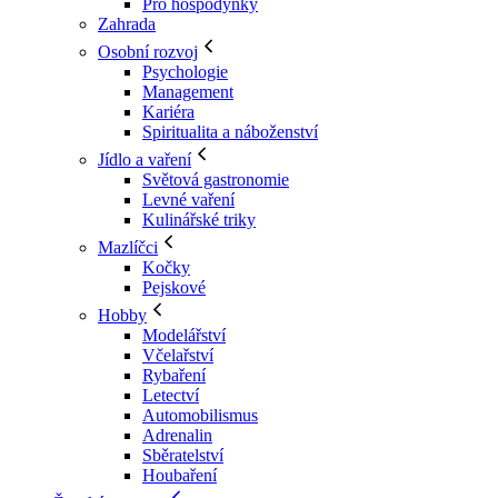
Pro hospodyňky
Zahrada
Osobní rozvoj
Psychologie
Management
Kariéra
Spiritualita a náboženství
Jídlo a vaření
Světová gastronomie
Levné vaření
Kulinářské triky
Mazlíčci
Kočky
Pejskové
Hobby
Modelářství
Včelařství
Rybaření
Letectví
Automobilismus
Adrenalin
Sběratelství
Houbaření