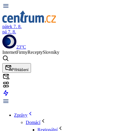
pátek 7. 8.
pá 7. 8.
23°C
Internet
Firmy
Recepty
Slovníky
Přihlášení
Zprávy
Domácí
Regionální