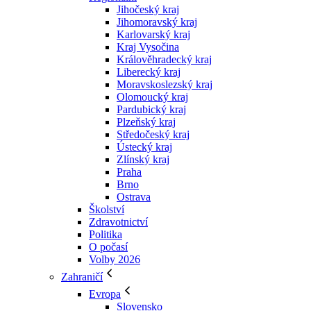
Jihočeský kraj
Jihomoravský kraj
Karlovarský kraj
Kraj Vysočina
Králověhradecký kraj
Liberecký kraj
Moravskoslezský kraj
Olomoucký kraj
Pardubický kraj
Plzeňský kraj
Středočeský kraj
Ústecký kraj
Zlínský kraj
Praha
Brno
Ostrava
Školství
Zdravotnictví
Politika
O počasí
Volby 2026
Zahraničí
Evropa
Slovensko