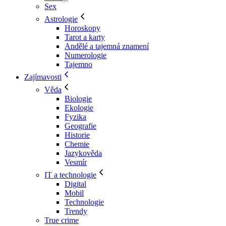
Sex
Astrologie
Horoskopy
Tarot a karty
Andělé a tajemná znamení
Numerologie
Tajemno
Zajímavosti
Věda
Biologie
Ekologie
Fyzika
Geografie
Historie
Chemie
Jazykověda
Vesmír
IT a technologie
Digital
Mobil
Technologie
Trendy
True crime