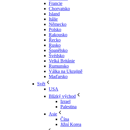
Francie
Chorvatsko
Island
Itálie
Německo
Polsko
Rakousko
Řecko
Rusko
Španělsko
Švédsko
Velká Británie
Rumunsko
Válka na Ukrajině
Maďarsko
Svět
USA
Blízký východ
Izrael
Palestina
Asie
Čína
Jižní Korea