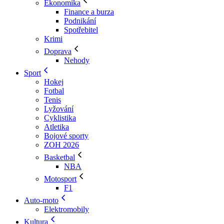
Ekonomika
Finance a burza
Podnikání
Spotřebitel
Krimi
Doprava
Nehody
Sport
Hokej
Fotbal
Tenis
Lyžování
Cyklistika
Atletika
Bojové sporty
ZOH 2026
Basketbal
NBA
Motosport
F1
Auto-moto
Elektromobily
Kultura