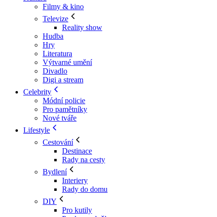
Filmy & kino
Televize
Reality show
Hudba
Hry
Literatura
Výtvarné umění
Divadlo
Digi a stream
Celebrity
Módní policie
Pro pamětníky
Nové tváře
Lifestyle
Cestování
Destinace
Rady na cesty
Bydlení
Interiery
Rady do domu
DIY
Pro kutily