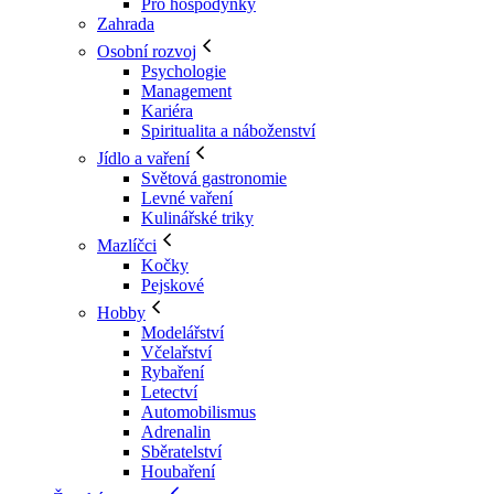
Pro hospodyňky
Zahrada
Osobní rozvoj
Psychologie
Management
Kariéra
Spiritualita a náboženství
Jídlo a vaření
Světová gastronomie
Levné vaření
Kulinářské triky
Mazlíčci
Kočky
Pejskové
Hobby
Modelářství
Včelařství
Rybaření
Letectví
Automobilismus
Adrenalin
Sběratelství
Houbaření