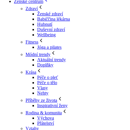
Ženské centrum
Zdraví
Ženské zdraví
Babiččina lékárna
Hubnutí
Duševní zdraví
Wellbeing
Fitness
Jóga a pilates
Módní trendy
Aktuální trendy
Doplňky
Krása
Péče o pleť
Péče o tělo
Vlasy
Nehty
Příběhy ze života
Inspirativní ženy
Rodina & komunita
Výchova
Přátelství
Vztahy