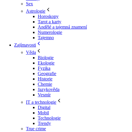
Sex
Astrologie
Horoskopy
Tarot a karty
Andělé a tajemná znamení
Numerologie
Tajemno
Zajímavosti
Věda
Biologie
Ekologie
Fyzika
Geografie
Historie
Chemie
Jazykověda
Vesmír
IT a technologie
Digital
Mobil
Technologie
Trendy
True crime