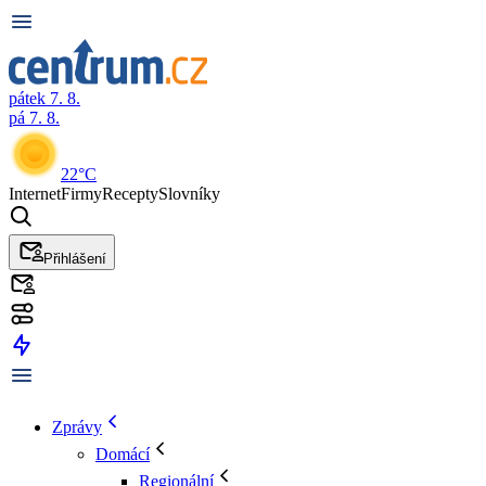
pátek 7. 8.
pá 7. 8.
22°C
Internet
Firmy
Recepty
Slovníky
Přihlášení
Zprávy
Domácí
Regionální