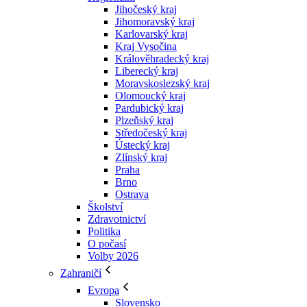
Jihočeský kraj
Jihomoravský kraj
Karlovarský kraj
Kraj Vysočina
Králověhradecký kraj
Liberecký kraj
Moravskoslezský kraj
Olomoucký kraj
Pardubický kraj
Plzeňský kraj
Středočeský kraj
Ústecký kraj
Zlínský kraj
Praha
Brno
Ostrava
Školství
Zdravotnictví
Politika
O počasí
Volby 2026
Zahraničí
Evropa
Slovensko