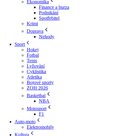
Ekonomika
Finance a burza
Podnikání
Spotřebitel
Krimi
Doprava
Nehody
Sport
Hokej
Fotbal
Tenis
Lyžování
Cyklistika
Atletika
Bojové sporty
ZOH 2026
Basketbal
NBA
Motosport
F1
Auto-moto
Elektromobily
Kultura