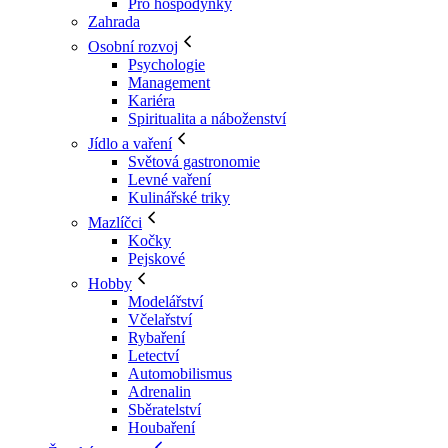
Pro hospodyňky
Zahrada
Osobní rozvoj
Psychologie
Management
Kariéra
Spiritualita a náboženství
Jídlo a vaření
Světová gastronomie
Levné vaření
Kulinářské triky
Mazlíčci
Kočky
Pejskové
Hobby
Modelářství
Včelařství
Rybaření
Letectví
Automobilismus
Adrenalin
Sběratelství
Houbaření