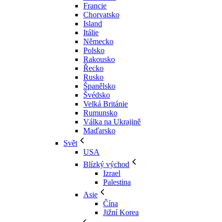
Francie
Chorvatsko
Island
Itálie
Německo
Polsko
Rakousko
Řecko
Rusko
Španělsko
Švédsko
Velká Británie
Rumunsko
Válka na Ukrajině
Maďarsko
Svět
USA
Blízký východ
Izrael
Palestina
Asie
Čína
Jižní Korea