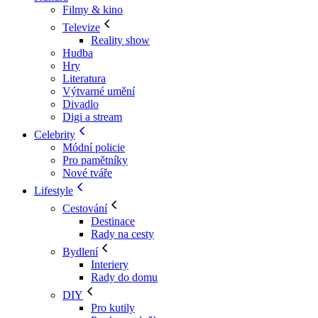
Filmy & kino
Televize
Reality show
Hudba
Hry
Literatura
Výtvarné umění
Divadlo
Digi a stream
Celebrity
Módní policie
Pro pamětníky
Nové tváře
Lifestyle
Cestování
Destinace
Rady na cesty
Bydlení
Interiery
Rady do domu
DIY
Pro kutily