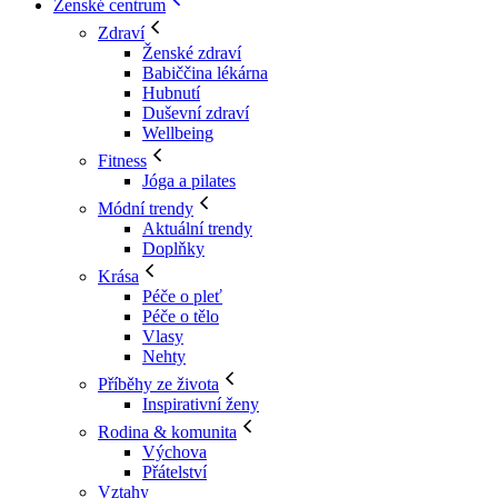
Ženské centrum
Zdraví
Ženské zdraví
Babiččina lékárna
Hubnutí
Duševní zdraví
Wellbeing
Fitness
Jóga a pilates
Módní trendy
Aktuální trendy
Doplňky
Krása
Péče o pleť
Péče o tělo
Vlasy
Nehty
Příběhy ze života
Inspirativní ženy
Rodina & komunita
Výchova
Přátelství
Vztahy