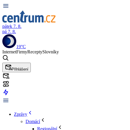
pátek 7. 8.
pá 7. 8.
19°C
Internet
Firmy
Recepty
Slovníky
Přihlášení
Zprávy
Domácí
Regionální