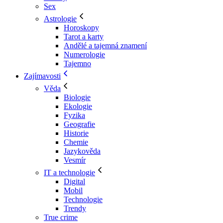
Sex
Astrologie
Horoskopy
Tarot a karty
Andělé a tajemná znamení
Numerologie
Tajemno
Zajímavosti
Věda
Biologie
Ekologie
Fyzika
Geografie
Historie
Chemie
Jazykověda
Vesmír
IT a technologie
Digital
Mobil
Technologie
Trendy
True crime