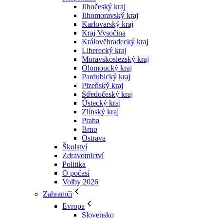
Jihočeský kraj
Jihomoravský kraj
Karlovarský kraj
Kraj Vysočina
Králověhradecký kraj
Liberecký kraj
Moravskoslezský kraj
Olomoucký kraj
Pardubický kraj
Plzeňský kraj
Středočeský kraj
Ústecký kraj
Zlínský kraj
Praha
Brno
Ostrava
Školství
Zdravotnictví
Politika
O počasí
Volby 2026
Zahraničí
Evropa
Slovensko