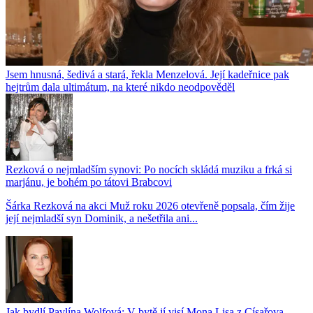
Jsem hnusná, šedivá a stará, řekla Menzelová. Její kadeřnice pak
hejtrům dala ultimátum, na které nikdo neodpověděl
Rezková o nejmladším synovi: Po nocích skládá muziku a frká si
marjánu, je bohém po tátovi Brabcovi
Šárka Rezková na akci Muž roku 2026 otevřeně popsala, čím žije
její nejmladší syn Dominik, a nešetřila ani...
Jak bydlí Pavlína Wolfová: V bytě jí visí Mona Lisa z Císařova