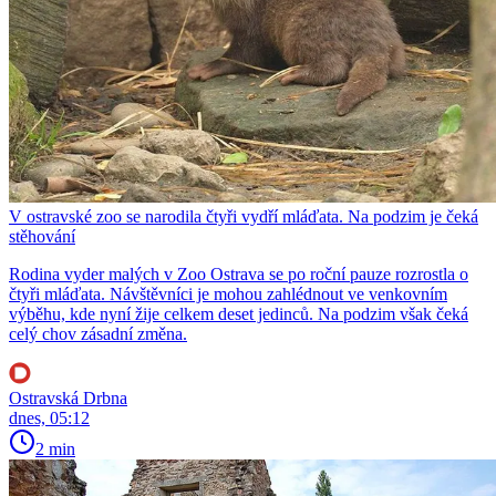
V ostravské zoo se narodila čtyři vydří mláďata. Na podzim je čeká
stěhování
Rodina vyder malých v Zoo Ostrava se po roční pauze rozrostla o
čtyři mláďata. Návštěvníci je mohou zahlédnout ve venkovním
výběhu, kde nyní žije celkem deset jedinců. Na podzim však čeká
celý chov zásadní změna.
Ostravská Drbna
dnes, 05:12
2 min