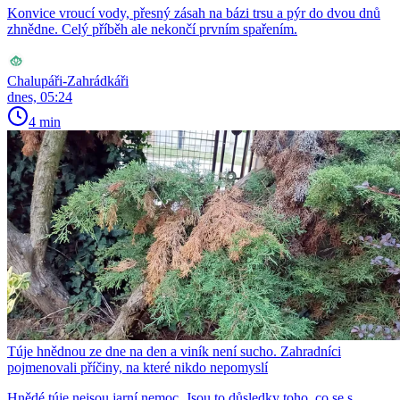
Konvice vroucí vody, přesný zásah na bázi trsu a pýr do dvou dnů
zhnědne. Celý příběh ale nekončí prvním spařením.
Chalupáři-Zahrádkáři
dnes, 05:24
4 min
Túje hnědnou ze dne na den a viník není sucho. Zahradníci
pojmenovali příčiny, na které nikdo nepomyslí
Hnědé túje nejsou jarní nemoc. Jsou to důsledky toho, co se s