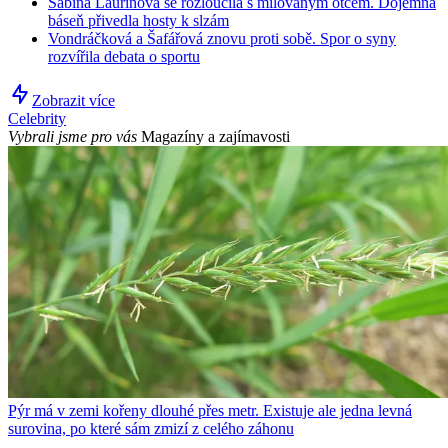
Sabina Laurinová se rozloučila s milovaným otcem. Dojemná
báseň přivedla hosty k slzám
Vondráčková a Šafářová znovu proti sobě. Spor o syny
rozvířila debata o sportu
Zobrazit více
Celebrity
Vybrali jsme pro vás
Magazíny a zajímavosti
Pýr má v zemi kořeny dlouhé přes metr. Existuje ale jedna levná
surovina, po které sám zmizí z celého záhonu