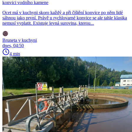
konvici vodního kamene
Ocet má v kuchyni skoro každý a při čištění konvice po něm lidé
sáhnou jako první. Právě u rychlovarné konvice se ale tahle klasika
nemusí vyplatit. Existuje levná surovina, kterou...
Bruneta v kuchyni
dnes, 04:50
4 min