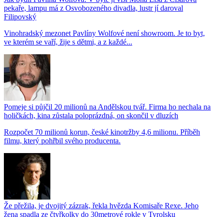
pekaře, lampu má z Osvobozeného divadla, lustr jí daroval
Filipovský
Vinohradský mezonet Pavlíny Wolfové není showroom. Je to byt,
ve kterém se vaří, žije s dětmi, a z každé...
Pomeje si půjčil 20 milionů na Andělskou tvář. Firma ho nechala na
holičkách, kina zůstala poloprázdná, on skončil v dluzích
Rozpočet 70 milionů korun, české kinotržby 4,6 milionu. Příběh
filmu, který pohřbil svého producenta.
Že přežila, je dvojitý zázrak, řekla hvězda Komisaře Rexe. Jeho
žena spadla ze čtyřkolky do 30metrové rokle v Tyrolsku