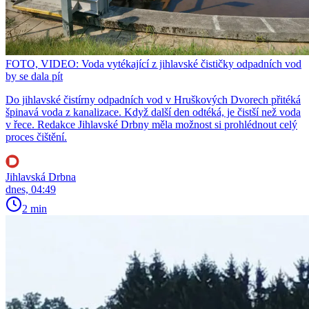
FOTO, VIDEO: Voda vytékající z jihlavské čističky odpadních vod
by se dala pít
Do jihlavské čistírny odpadních vod v Hruškových Dvorech přitéká
špinavá voda z kanalizace. Když další den odtéká, je čistší než voda
v řece. Redakce Jihlavské Drbny měla možnost si prohlédnout celý
proces čištění.
Jihlavská Drbna
dnes, 04:49
2 min