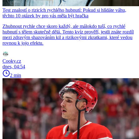
Test znalostí o rizicích rychlého hubnutí: Pokud si hlídáte váhu,
těchto 10 otázek by pro vás měla být hračka
Zhubnout rychle chce skoro každý, ale málokdo tuší, co rychlé
hubnutí s tělem skutečně dělá. Tento kvíz prověří, jestli znáte rozdíl
mezi zdravým shazováním kil a rizikovými zkratkami, které vedou
rovnou k jojo efektu.
Cooky.cz
dnes, 04:54
2 min