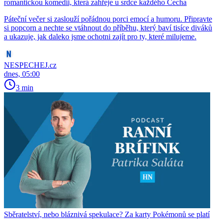
romantickou komedii, která zahřeje u srdce každého Čecha
Páteční večer si zaslouží pořádnou porci emocí a humoru. Připravte
si popcorn a nechte se vtáhnout do příběhu, který baví tisíce diváků
a ukazuje, jak daleko jsme ochotni zajít pro ty, které milujeme.
NESPECHEJ.cz
dnes, 05:00
3 min
Sběratelství, nebo bláznivá spekulace? Za karty Pokémonů se platí