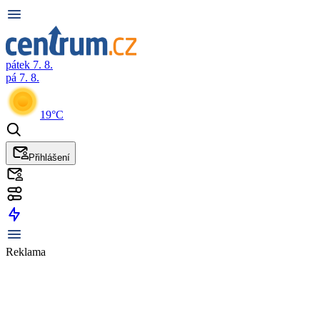
pátek 7. 8.
pá 7. 8.
19°C
Přihlášení
Reklama