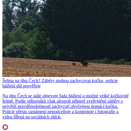
Šelma na jihu Čech? Záběry mohou zachycovat kočku, policie
hlášení dál prověřuje
Na jihu Čech se stále objevuje řada hlášení o možné velké kočkovité
šelmě. Podle odborníků však alespoň některé zveřejněné záběry s
největší pravděpodobností zachycují obyčejnou domácí kočku.
Policie přesto oznámení nepodceňuje a kontroluje i fotografie a
videa šířená na sociálních sítích.