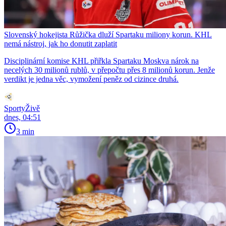
Slovenský hokejista Růžička dluží Spartaku miliony korun. KHL
nemá nástroj, jak ho donutit zaplatit
Disciplinární komise KHL přiřkla Spartaku Moskva nárok na
necelých 30 milionů rublů, v přepočtu přes 8 milionů korun. Jenže
verdikt je jedna věc, vymožení peněz od cizince druhá.
SportyŽivě
dnes, 04:51
3 min