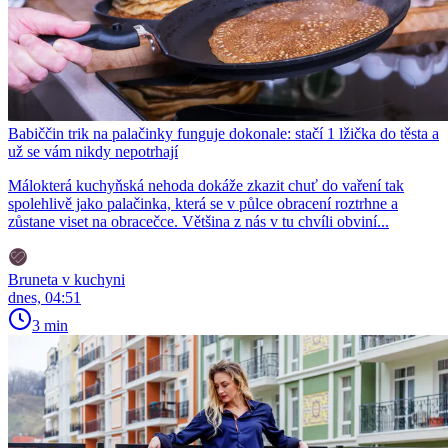
Babiččin trik na palačinky funguje dokonale: stačí 1 lžička do těsta a
už se vám nikdy nepotrhají
Málokterá kuchyňská nehoda dokáže zkazit chuť do vaření tak
spolehlivě jako palačinka, která se v půlce obracení roztrhne a
zůstane viset na obracečce. Většina z nás v tu chvíli obviní...
Bruneta v kuchyni
dnes, 04:51
3 min