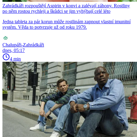
Zahrádkáři rozpouštějí Aspirin v konvi a zalévají záhony. Rostliny
po něm rostou rychleji a škůdci se jim vyhýbají celé léto
Jedna tableta za pár korun může rostlinám zapnout vlastní imunitní
systém. Věda to potvrzuje už od roku 1979.
Chalupáři-Zahrádkáři
dnes, 05:17
4 min