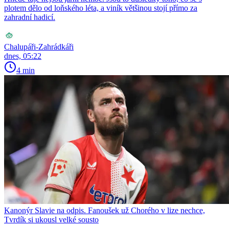
plotem dělo od loňského léta, a viník většinou stojí přímo za
zahradní hadicí.
Chalupáři-Zahrádkáři
dnes, 05:22
4 min
Kanonýr Slavie na odpis. Fanoušek už Chorého v lize nechce,
Tvrdík si ukousl velké sousto