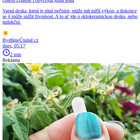
čištění zvládne i obyčejná jedlá soda
Varná deska, která je plná nečistot, může mít nižší výkon, a dokonce
se jí může snížit životnost. A to ať jde o sklokeramickou desku, nebo
indukční.
BydlímeÚtulně.cz
dnes, 05:17
2 min
Reklama