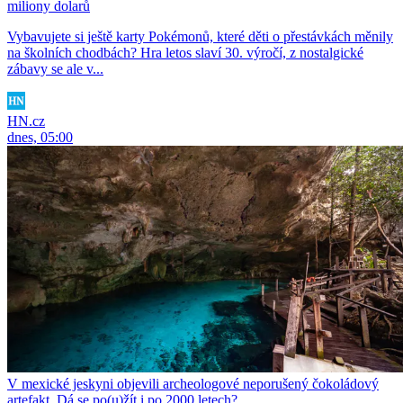
miliony dolarů
Vybavujete si ještě karty Pokémonů, které děti o přestávkách měnily
na školních chodbách? Hra letos slaví 30. výročí, z nostalgické
zábavy se ale v...
HN.cz
dnes, 05:00
V mexické jeskyni objevili archeologové neporušený čokoládový
artefakt. Dá se po(u)žít i po 2000 letech?