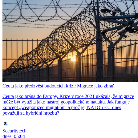
Ceuta jako předzvěst budoucích krizí: Migrace jako zbraň
Ceuta jako brána do Evropy. Krize v roce 2021 ukázala, že migrace
může být využita jako nástroj geopolitického nátlaku. Jak funguje
koncept „weaponized migration“ a proč jej NATO i EU dnes
považují za hybridní hrozbu?
Securitytech
dnes, 05:04