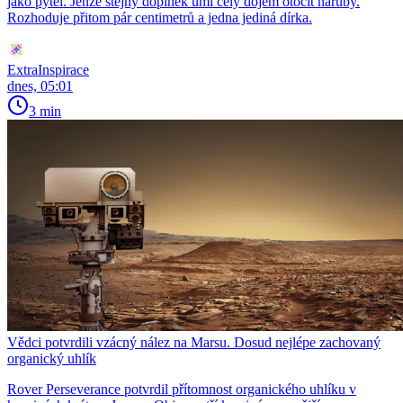
jako pytel. Jenže stejný doplněk umí celý dojem otočit naruby.
Rozhoduje přitom pár centimetrů a jedna jediná dírka.
ExtraInspirace
dnes, 05:01
3 min
Vědci potvrdili vzácný nález na Marsu. Dosud nejlépe zachovaný
organický uhlík
Rover Perseverance potvrdil přítomnost organického uhlíku v