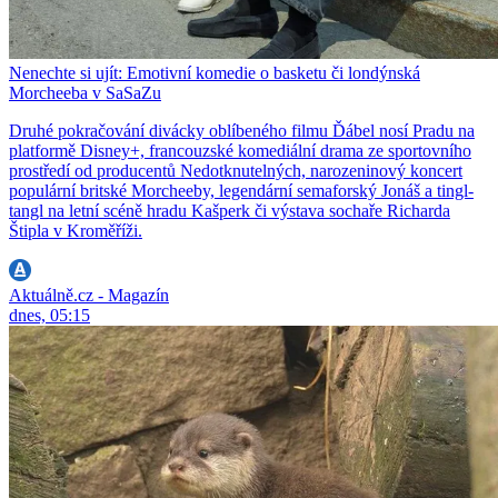
Nenechte si ujít: Emotivní komedie o basketu či londýnská
Morcheeba v SaSaZu
Druhé pokračování divácky oblíbeného filmu Ďábel nosí Pradu na
platformě Disney+, francouzské komediální drama ze sportovního
prostředí od producentů Nedotknutelných, narozeninový koncert
populární britské Morcheeby, legendární semaforský Jonáš a tingl-
tangl na letní scéně hradu Kašperk či výstava sochaře Richarda
Štipla v Kroměříži.
Aktuálně.cz - Magazín
dnes, 05:15