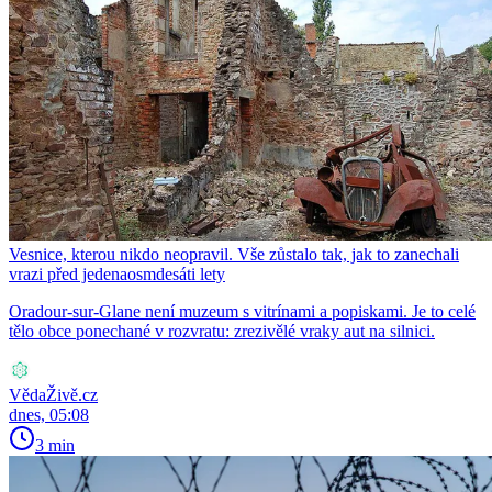
Vesnice, kterou nikdo neopravil. Vše zůstalo tak, jak to zanechali
vrazi před jedenaosmdesáti lety
Oradour-sur-Glane není muzeum s vitrínami a popiskami. Je to celé
tělo obce ponechané v rozvratu: zrezivělé vraky aut na silnici.
VědaŽivě.cz
dnes, 05:08
3 min