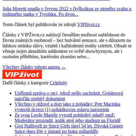
Julia Moretti spadla v červnu 2022 s čtyřkolkou ze strmého svahu u
rodinného statku v Tyrolsku. Po dvou...
Tento článek byl publikován ze zdrojů
VIPživot.cz
Články z VIPŽivot.cz nabízejí čtenářům možnost nahlédnout do
života známých osobností – bez bulvární senzace, ale s důrazem na
lidskou stránku slávy, vztahů i každodenní reality celebrit. Obsah se
věnuje nejen aktuálním událostem ve světě showbyznysu, ale i
osobním příběhům, kariérním zlomům nebo...
Všechny články tohoto autora →
Další články z kategorie
Celebrity
Upřímná zpráva o otci, jehož nešlo zachránit. Geislerová
natočila osobitý dokument
Všechno v růžové a dort jako z pohádky: Petr Macinka
vystrojil dcerce (1) pohádkovou oslavu narozenin
Ze syna Leoše Mareše vyrostl pohledný mladý muž:
Moderátor prozradil, kolik stojí jeho studium na Floridě
Geri Halliwell ze Spice Girls slaví 54 let. Divoká Ginger
Spice dnes žije v ústraní po boku miliardáře