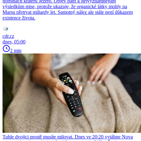
horninách kráteru Jezero. Objev patří k nejvýznamnějším
výsledkům mise, protože ukazuje, že organické látky mohly na
Marsu přetrvat miliardy let. Samotný nález ale stále není důkazem
existence života.
cdr.cz
dnes, 05:00
2 min
Tuhle dvojici prostě musíte milovat. Dnes ve 20:20 vytáhne Nova