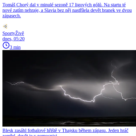
Tomáš Chorý dal v minulé sezoně 17 ligových gólů. Na startu té
nové zatím nehraje, a Slavia bez něj nastřílela devět branek ve dvou
zápasech.
SportyŽivě
dnes, 05:20
3 min
Blesk zasáhl fotbalové hřiště v Thajsku během zápasu. Jeden hráč
zemřel, devět je v nemocnici