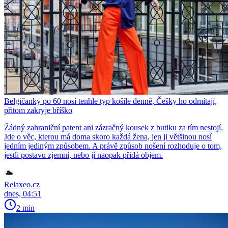
Belgičanky po 60 nosí tenhle typ košile denně, Češky ho odmítají,
přitom zakryje bříško
Žádný zahraniční patent ani zázračný kousek z butiku za tím nestojí.
Jde o věc, kterou má doma skoro každá žena, jen ji většinou nosí
jedním jediným způsobem. A právě způsob nošení rozhoduje o tom,
jestli postavu zjemní, nebo jí naopak přidá objem.
Relaxeo.cz
dnes, 04:51
2 min