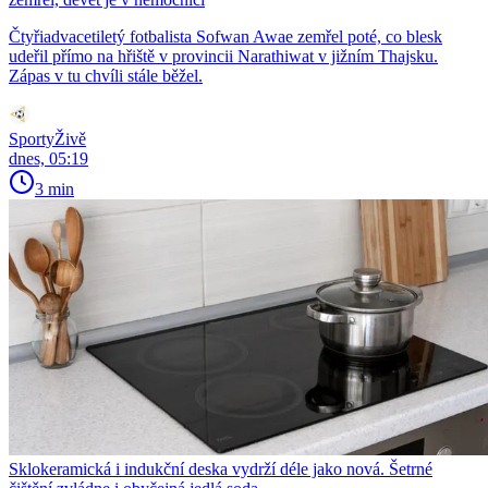
Čtyřiadvacetiletý fotbalista Sofwan Awae zemřel poté, co blesk
udeřil přímo na hřiště v provincii Narathiwat v jižním Thajsku.
Zápas v tu chvíli stále běžel.
SportyŽivě
dnes, 05:19
3 min
Sklokeramická i indukční deska vydrží déle jako nová. Šetrné