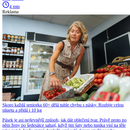
4 min
Reklama
Skoro každá seniorka 60+ dělá tuhle chybu s pásky. Rozbije celou
siluetu a přidá i 10 kg
Pásek je asi nejlevnější způsob, jak dát oblečení tvar. Právě proto po
něm ženy po šedesátce sahají, když jim šaty nebo tunika visí na těle