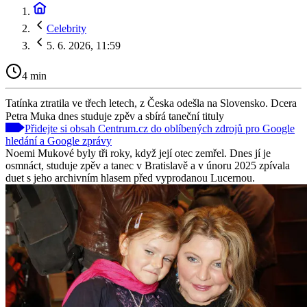
Celebrity
5. 6. 2026, 11:59
4 min
Tatínka ztratila ve třech letech, z Česka odešla na Slovensko. Dcera
Petra Muka dnes studuje zpěv a sbírá taneční tituly
Přidejte si obsah Centrum.cz do oblíbených zdrojů pro Google
hledání a Google zprávy
Noemi Mukové byly tři roky, když její otec zemřel. Dnes jí je
osmnáct, studuje zpěv a tanec v Bratislavě a v únoru 2025 zpívala
duet s jeho archivním hlasem před vyprodanou Lucernou.