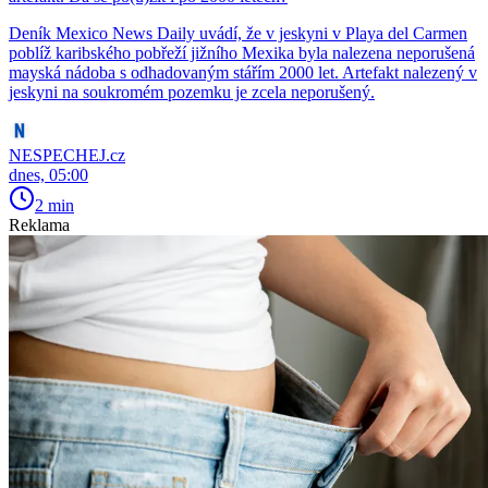
Deník Mexico News Daily uvádí, že v jeskyni v Playa del Carmen
poblíž karibského pobřeží jižního Mexika byla nalezena neporušená
mayská nádoba s odhadovaným stářím 2000 let. Artefakt nalezený v
jeskyni na soukromém pozemku je zcela neporušený.
NESPECHEJ.cz
dnes, 05:00
2 min
Reklama