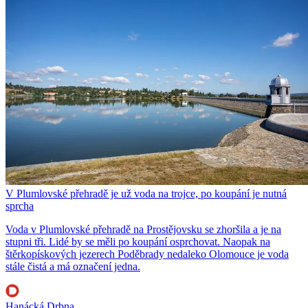
V Plumlovské přehradě je už voda na trojce, po koupání je nutná
sprcha
Voda v Plumlovské přehradě na Prostějovsku se zhoršila a je na
stupni tři. Lidé by se měli po koupání osprchovat. Naopak na
štěrkopískových jezerech Poděbrady nedaleko Olomouce je voda
stále čistá a má označení jedna.
Hanácká Drbna