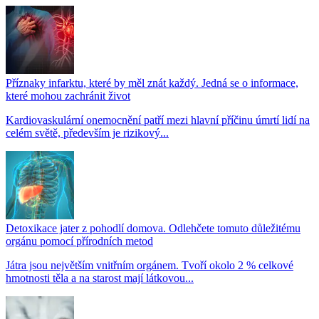
Příznaky infarktu, které by měl znát každý. Jedná se o informace,
které mohou zachránit život
Kardiovaskulární onemocnění patří mezi hlavní příčinu úmrtí lidí na
celém světě, především je rizikový...
Detoxikace jater z pohodlí domova. Odlehčete tomuto důležitému
orgánu pomocí přírodních metod
Játra jsou největším vnitřním orgánem. Tvoří okolo 2 % celkové
hmotnosti těla a na starost mají látkovou...