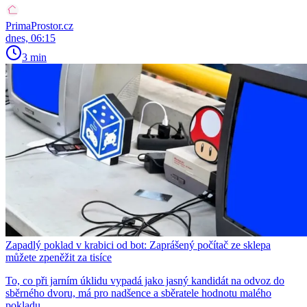
PrimaProstor.cz
dnes, 06:15
3 min
Zapadlý poklad v krabici od bot: Zaprášený počítač ze sklepa
můžete zpeněžit za tisíce
To, co při jarním úklidu vypadá jako jasný kandidát na odvoz do
sběrného dvoru, má pro nadšence a sběratele hodnotu malého
pokladu.