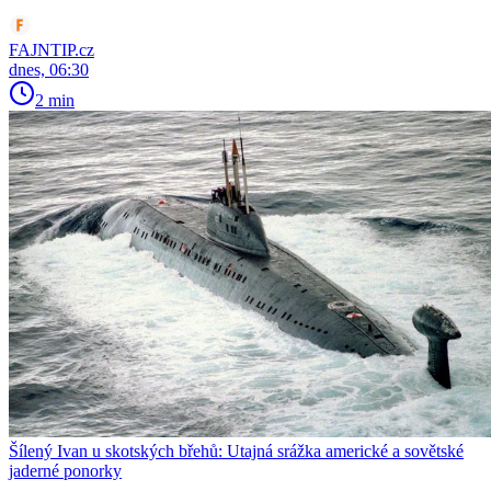
FAJNTIP.cz
dnes, 06:30
2 min
Šílený Ivan u skotských břehů: Utajná srážka americké a sovětské
jaderné ponorky