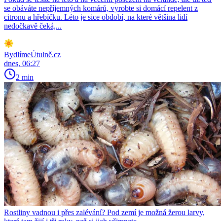
se obáváte nepříjemných komárů, vyrobte si domácí repelent z
citronu a hřebíčku. Léto je sice období, na které většina lidí
nedočkavě čeká,...
BydlímeÚtulně.cz
dnes, 06:27
2 min
Rostliny vadnou i přes zalévání? Pod zemí je možná žerou larvy,