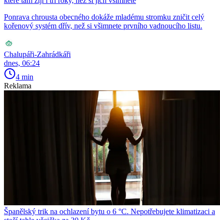
které tam žijí i tři roky, než si jich všimnete
Ponrava chrousta obecného dokáže mladému stromku zničit celý
kořenový systém dřív, než si všimnete prvního vadnoucího listu.
Chalupáři-Zahrádkáři
dnes, 06:24
4 min
Reklama
Španělský trik na ochlazení bytu o 6 °C. Nepotřebujete klimatizaci a