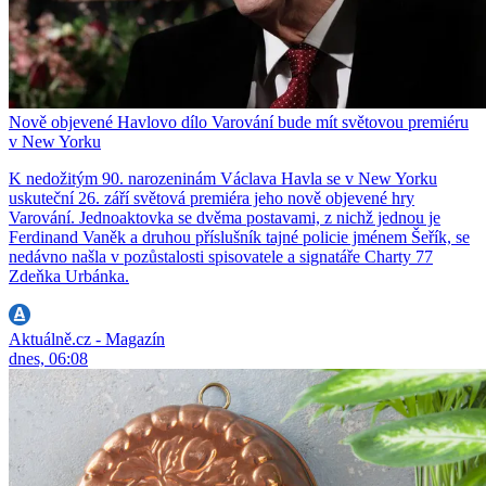
Nově objevené Havlovo dílo Varování bude mít světovou premiéru
v New Yorku
K nedožitým 90. narozeninám Václava Havla se v New Yorku
uskuteční 26. září světová premiéra jeho nově objevené hry
Varování. Jednoaktovka se dvěma postavami, z nichž jednou je
Ferdinand Vaněk a druhou příslušník tajné policie jménem Šeřík, se
nedávno našla v pozůstalosti spisovatele a signatáře Charty 77
Zdeňka Urbánka.
Aktuálně.cz - Magazín
dnes, 06:08