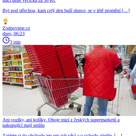
stačí tahle věcička za 30 Kč
Byt pod střechou, kam celý den buší slunce, se v létě promění […]
Zodpovime.cz
dnes, 06:23
3 min
Ani vozíky, ani košíky. Oboje mizí z českých supermarketů a
nakupující mají smůlu
Zajdete si do obchodu jen pro pár věcí a u vchodu zjistíte, […]