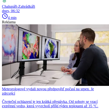
Chalupáři-Zahrádkáři
dnes, 06:32
4 min
Reklama
Meteorologové vydali novou předpověď počasí na srpen. Je
zdrcující
Čtvrteční ochlazení je jen krátká přestávka. Od soboty se vrací
extrémní vedra, která vyvrcholí příští týden teplotami až 35 °C.