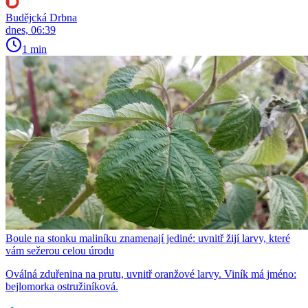
Budějcká Drbna
dnes, 06:39
1 min
Boule na stonku maliníku znamenají jediné: uvnitř žijí larvy, které
vám sežerou celou úrodu
Oválná zduřenina na prutu, uvnitř oranžové larvy. Viník má jméno:
bejlomorka ostružiníková.