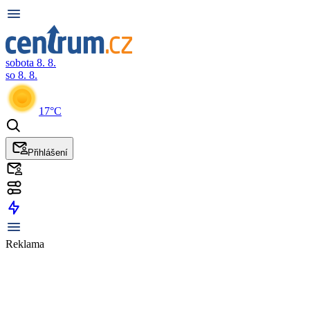
sobota 8. 8.
so 8. 8.
17°C
Přihlášení
Reklama