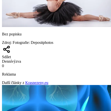
Bez popisku
Zdroj
:
Fotografie: Depositphotos
Sdílet
Denní
výzva
0
Reklama
Další články z
Krasnezeny.eu