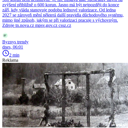
zvýšení přibližně o 600 korun. Jasno má být nejpozději do konce
září, kdy vláda stanovuje podobu lednové valorizace. Od ledna
2027 se zároveň mění některá další pravidla důchodového systému,
mimo jiné způsob, jakým se při valorizaci pracuje s výchovným.
Zdroje tn.nova.cz mpsv.gov.cz cssz.cz
Byznys trendy
dnes, 06:01
2 min
Reklama