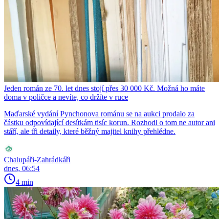
Jeden román ze 70. let dnes stojí přes 30 000 Kč. Možná ho máte
doma v poličce a nevíte, co držíte v ruce
Maďarské vydání Pynchonova románu se na aukci prodalo za
částku odpovídající desítkám tisíc korun. Rozhodl o tom ne autor ani
stáří, ale tři detaily, které běžný majitel knihy přehlédne.
Chalupáři-Zahrádkáři
dnes, 06:54
4 min