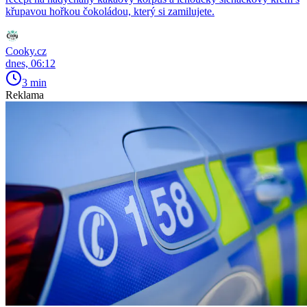
křupavou hořkou čokoládou, který si zamilujete.
Cooky.cz
dnes, 06:12
3 min
Reklama