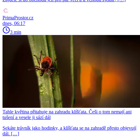
PrimaProstor.cz
dnes, 06:17
3 min
Tahle květina přitahuje na zahradu klíšťata. Češi o tom nemají ani
tušení a vesele ji sází dál
Sekáte trávník jako hodinky, a klíšťata se na zahradě přesto objevují
dál. […]