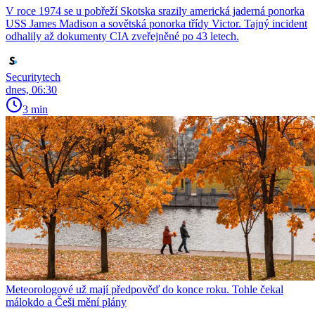
V roce 1974 se u pobřeží Skotska srazily americká jaderná ponorka
USS James Madison a sovětská ponorka třídy Victor. Tajný incident
odhalily až dokumenty CIA zveřejněné po 43 letech.
Securitytech
dnes, 06:30
3 min
Meteorologové už mají předpověď do konce roku. Tohle čekal
málokdo a Češi mění plány