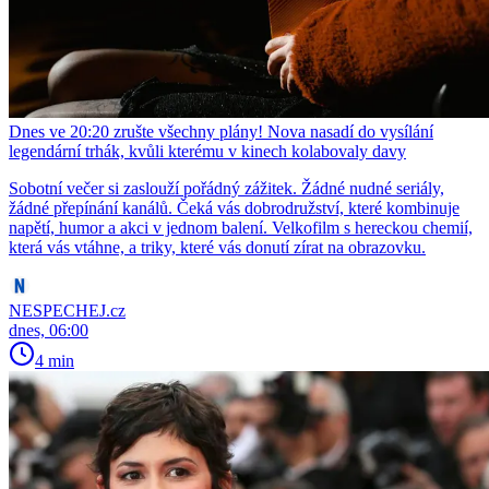
Dnes ve 20:20 zrušte všechny plány! Nova nasadí do vysílání
legendární trhák, kvůli kterému v kinech kolabovaly davy
Sobotní večer si zaslouží pořádný zážitek. Žádné nudné seriály,
žádné přepínání kanálů. Čeká vás dobrodružství, které kombinuje
napětí, humor a akci v jednom balení. Velkofilm s hereckou chemií,
která vás vtáhne, a triky, které vás donutí zírat na obrazovku.
NESPECHEJ.cz
dnes, 06:00
4 min