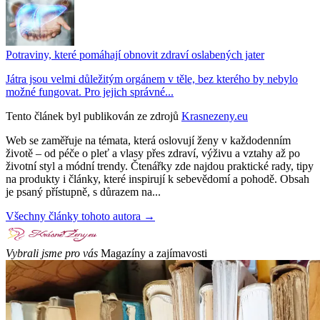
Potraviny, které pomáhají obnovit zdraví oslabených jater
Játra jsou velmi důležitým orgánem v těle, bez kterého by nebylo
možné fungovat. Pro jejich správné...
Tento článek byl publikován ze zdrojů
Krasnezeny.eu
Web se zaměřuje na témata, která oslovují ženy v každodenním
životě – od péče o pleť a vlasy přes zdraví, výživu a vztahy až po
životní styl a módní trendy. Čtenářky zde najdou praktické rady, tipy
na produkty i články, které inspirují k sebevědomí a pohodě. Obsah
je psaný přístupně, s důrazem na...
Všechny články tohoto autora →
Vybrali jsme pro vás
Magazíny a zajímavosti