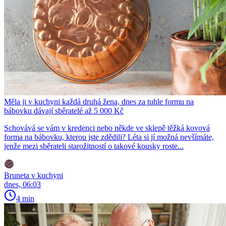
Měla ji v kuchyni každá druhá žena, dnes za tuhle formu na
bábovku dávají sběratelé až 5 000 Kč
Schovává se vám v kredenci nebo někde ve sklepě těžká kovová
forma na bábovku, kterou jste zdědili? Léta si jí možná nevšímáte,
jenže mezi sběrateli starožitností o takové kousky roste...
Bruneta v kuchyni
dnes, 06:03
4 min