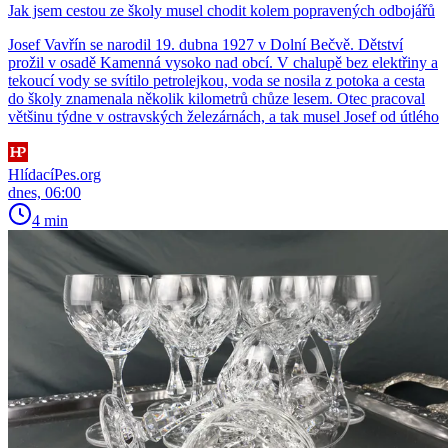
Jak jsem cestou ze školy musel chodit kolem popravených odbojářů
Josef Vavřín se narodil 19. dubna 1927 v Dolní Bečvě. Dětství
prožil v osadě Kamenná vysoko nad obcí. V chalupě bez elektřiny a
tekoucí vody se svítilo petrolejkou, voda se nosila z potoka a cesta
do školy znamenala několik kilometrů chůze lesem. Otec pracoval
většinu týdne v ostravských železárnách, a tak musel Josef od útlého
HlídacíPes.org
dnes, 06:00
4 min