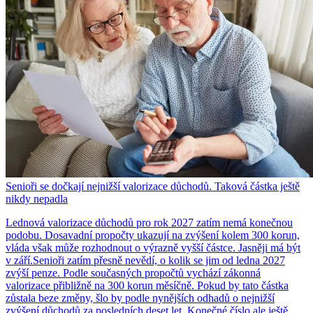
Senioři se dočkají nejnižší valorizace důchodů. Taková částka ještě
nikdy nepadla
Lednová valorizace důchodů pro rok 2027 zatím nemá konečnou
podobu. Dosavadní propočty ukazují na zvýšení kolem 300 korun,
vláda však může rozhodnout o výrazně vyšší částce. Jasněji má být
v září.Senioři zatím přesně nevědí, o kolik se jim od ledna 2027
zvýší penze. Podle současných propočtů vychází zákonná
valorizace přibližně na 300 korun měsíčně. Pokud by tato částka
zůstala beze změny, šlo by podle nynějších odhadů o nejnižší
zvýšení důchodů za posledních deset let. Konečné číslo ale ještě