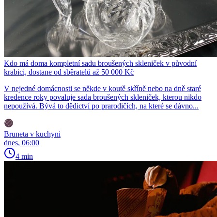
Kdo má doma kompletní sadu broušených skleniček v původní
krabici, dostane od sběratelů až 50 000 Kč
V nejedné domácnosti se někde v koutě skříně nebo na dně staré
kredence roky povaluje sada broušených skleniček, kterou nikdo
nepoužívá. Bývá to dědictví po prarodičích, na které se dávno...
Bruneta v kuchyni
dnes, 06:00
4 min