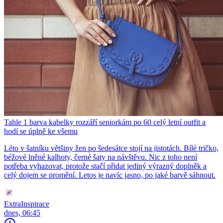
Tahle 1 barva kabelky rozzáří seniorkám po 60 celý letní outfit a
hodí se úplně ke všemu
Léto v šatníku většiny žen po šedesátce stojí na jistotách. Bílé tričko,
béžové lněné kalhoty, černé šaty na návštěvu. Nic z toho není
potřeba vyhazovat, protože stačí přidat jediný výrazný doplněk a
celý dojem se promění. Letos je navíc jasno, po jaké barvě sáhnout.
ExtraInspirace
dnes, 06:45