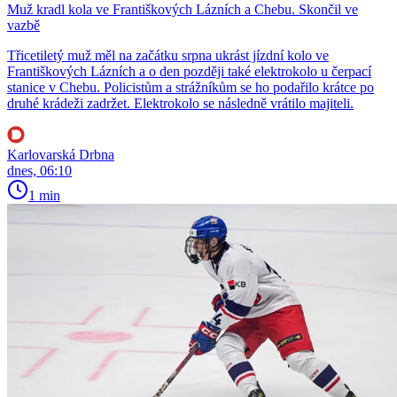
Muž kradl kola ve Františkových Lázních a Chebu. Skončil ve
vazbě
Třicetiletý muž měl na začátku srpna ukrást jízdní kolo ve
Františkových Lázních a o den později také elektrokolo u čerpací
stanice v Chebu. Policistům a strážníkům se ho podařilo krátce po
druhé krádeži zadržet. Elektrokolo se následně vrátilo majiteli.
Karlovarská Drbna
dnes, 06:10
1 min