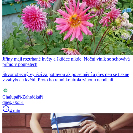
Jiřiny mají roztrhané květy a škůdce nikde. Noční viník se schovává
přímo v poupatech
Škvor obecný vylézá za potravou až po setmění a přes den se tiskne
v záhybech květů. Proto ho ranní kontrola záhonu neodhalí.
Chalupáři-Zahrádkáři
dnes, 06:51
4 min