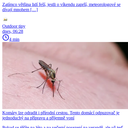
Zatímco většina lidí řeší, jestli o víkendu zaprší, meteorologové se
dívají mnohem […]
Outdoor tipy
dnes, 06:28
4 min
Komáry lze odradit i přírodní cestou. Tento domácí odpuzovač je
jednoduchý na přípravu a příjemně voní
Pokud se těšíte na léto a na večerní posezení na verandě, ale už teď