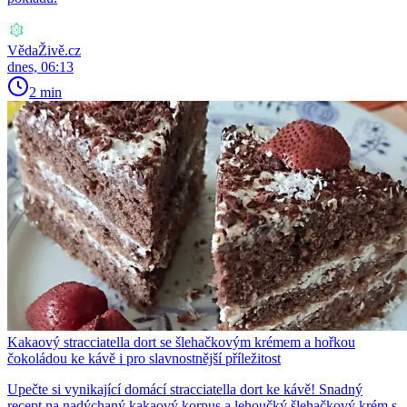
VědaŽivě.cz
dnes, 06:13
2 min
Kakaový stracciatella dort se šlehačkovým krémem a hořkou
čokoládou ke kávě i pro slavnostnější příležitost
Upečte si vynikající domácí stracciatella dort ke kávě! Snadný
recept na nadýchaný kakaový korpus a lehoučký šlehačkový krém s