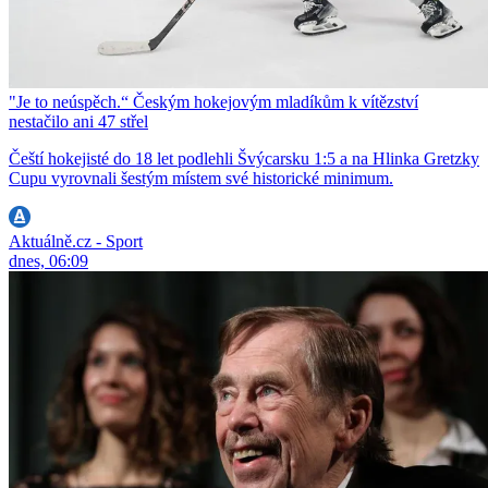
"Je to neúspěch.“ Českým hokejovým mladíkům k vítězství
nestačilo ani 47 střel
Čeští hokejisté do 18 let podlehli Švýcarsku 1:5 a na Hlinka Gretzky
Cupu vyrovnali šestým místem své historické minimum.
Aktuálně.cz - Sport
dnes, 06:09