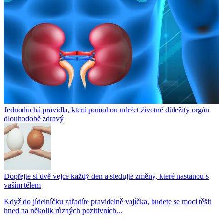
Jednoduchá pravidla, která pomohou udržet životně důležitý orgán
dlouhodobě zdravý
Dopřejte si dvě vejce každý den a sledujte změny, které nastanou s
vaším tělem
Když do jídelníčku zařadíte pravidelně vajíčka, budete se moci těšit
hned na několik různých pozitivních...