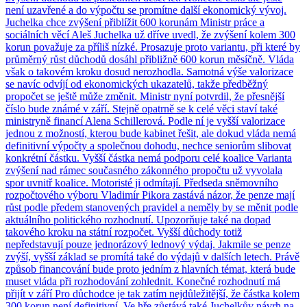
není uzavřené a do výpočtu se promítne další ekonomický vývoj.
Juchelka chce zvýšení přiblížit 600 korunám Ministr práce a
sociálních věcí Aleš Juchelka už dříve uvedl, že zvýšení kolem 300
korun považuje za příliš nízké. Prosazuje proto variantu, při které by
průměrný růst důchodů dosáhl přibližně 600 korun měsíčně. Vláda
však o takovém kroku dosud nerozhodla. Samotná výše valorizace
se navíc odvíjí od ekonomických ukazatelů, takže předběžný
propočet se ještě může změnit. Ministr nyní potvrdil, že přesnější
číslo bude známé v září. Stejně opatrně se k celé věci staví také
ministryně financí Alena Schillerová. Podle ní je vyšší valorizace
jednou z možností, kterou bude kabinet řešit, ale dokud vláda nemá
definitivní výpočty a společnou dohodu, nechce seniorům slibovat
konkrétní částku. Vyšší částka nemá podporu celé koalice Varianta
zvýšení nad rámec současného zákonného propočtu už vyvolala
spor uvnitř koalice. Motoristé ji odmítají. Předseda sněmovního
rozpočtového výboru Vladimír Pikora zastává názor, že penze mají
růst podle předem stanovených pravidel a neměly by se měnit podle
aktuálního politického rozhodnutí. Upozorňuje také na dopad
takového kroku na státní rozpočet. Vyšší důchody totiž
nepředstavují pouze jednorázový lednový výdaj. Jakmile se penze
zvýší, vyšší základ se promítá také do výdajů v dalších letech. Právě
způsob financování bude proto jedním z hlavních témat, která bude
muset vláda při rozhodování zohlednit. Konečné rozhodnutí má
přijít v září Pro důchodce je tak zatím nejdůležitější, že částka kolem
300 korun není definitivní. Ve hře zůstává také Juchelkův návrh na