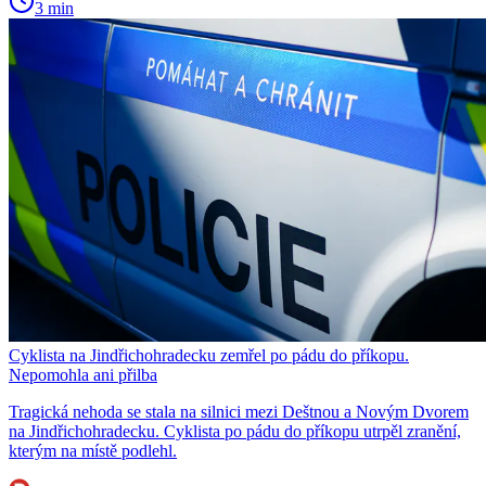
3 min
Cyklista na Jindřichohradecku zemřel po pádu do příkopu.
Nepomohla ani přilba
Tragická nehoda se stala na silnici mezi Deštnou a Novým Dvorem
na Jindřichohradecku. Cyklista po pádu do příkopu utrpěl zranění,
kterým na místě podlehl.