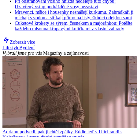
Při odstraňování vosího hnízda nedělejte tuto chybu:
Uzavřený vstup podrážděné vosy nezastaví
Mravenci, mšice i housenky nesnášejí kurkumu. Zahrádkáři ji
míchají s vodou a stříkají přímo na listy, škůdci odejdou sami
Cuketové krokety se sýrem, česnekem a majoránkou: Potěšte
každého mlsouna křupavými kuličkami z vlastní zahrady
Zobrazit více
Lifestyle
Bydlení
Vybrali jsme pro vás
Magazíny a zajímavosti
Adrianu podvedl, pak ji chtěl zpátky. Eddie teď v Ulici randí s