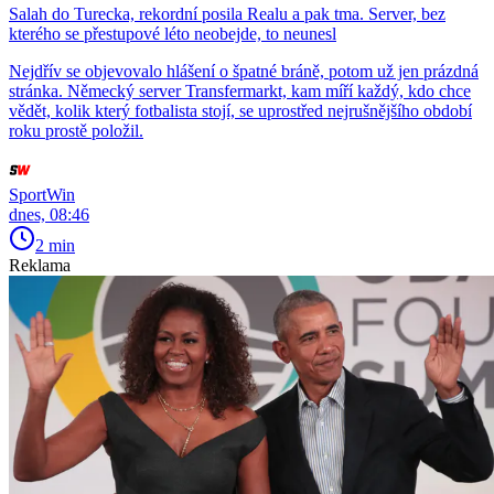
Salah do Turecka, rekordní posila Realu a pak tma. Server, bez
kterého se přestupové léto neobejde, to neunesl
Nejdřív se objevovalo hlášení o špatné bráně, potom už jen prázdná
stránka. Německý server Transfermarkt, kam míří každý, kdo chce
vědět, kolik který fotbalista stojí, se uprostřed nejrušnějšího období
roku prostě položil.
SportWin
dnes, 08:46
2 min
Reklama