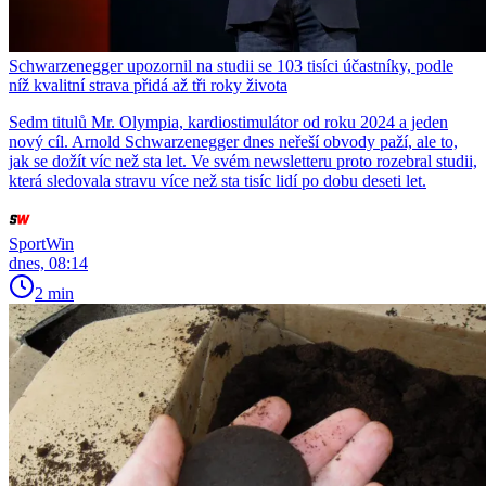
Schwarzenegger upozornil na studii se 103 tisíci účastníky, podle
níž kvalitní strava přidá až tři roky života
Sedm titulů Mr. Olympia, kardiostimulátor od roku 2024 a jeden
nový cíl. Arnold Schwarzenegger dnes neřeší obvody paží, ale to,
jak se dožít víc než sta let. Ve svém newsletteru proto rozebral studii,
která sledovala stravu více než sta tisíc lidí po dobu deseti let.
SportWin
dnes, 08:14
2 min