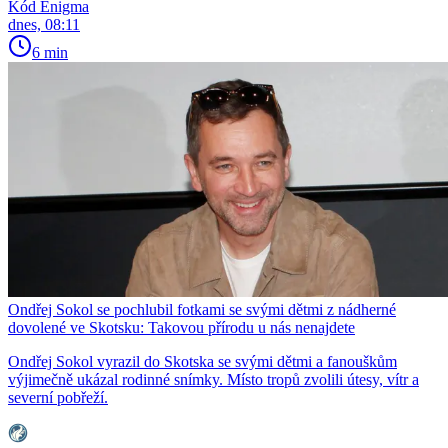
Kód Enigma
dnes, 08:11
6 min
Ondřej Sokol se pochlubil fotkami se svými dětmi z nádherné
dovolené ve Skotsku: Takovou přírodu u nás nenajdete
Ondřej Sokol vyrazil do Skotska se svými dětmi a fanouškům
výjimečně ukázal rodinné snímky. Místo tropů zvolili útesy, vítr a
severní pobřeží.