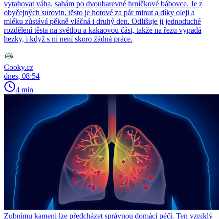
vytahovat váha, sahám po dvoubarevné hrníčkové bábovce. Je z
obyčejných surovin, těsto je hotové za pár minut a díky oleji a
mléku zůstává pěkně vláčná i druhý den. Odlišuje ji jednoduché
rozdělení těsta na světlou a kakaovou část, takže na řezu vypadá
hezky, i když s ní není skoro žádná práce.
Cooky.cz
dnes, 08:54
4 min
Zubnímu kameni lze předcházet správnou domácí péčí. Ten vzniklý