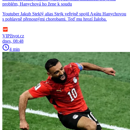
problém, Hanychová ho žene k soudu
Youtuber Jakub Steklý alias Stejk veřejně spojil Agátu Hanychovou
s pohlavně přenosnými chorobami. Teď mu hrozí žaloba.
VIPživot.cz
dnes, 08:48
4 min