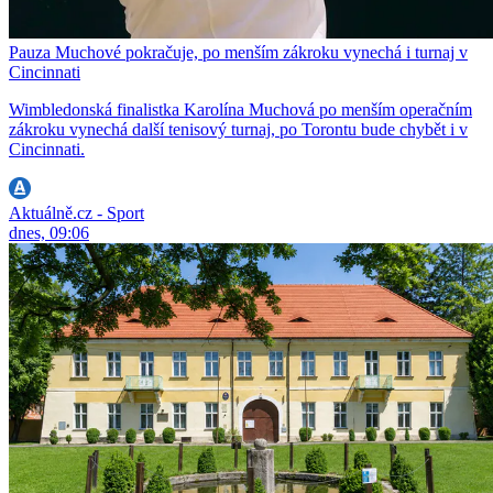
Pauza Muchové pokračuje, po menším zákroku vynechá i turnaj v
Cincinnati
Wimbledonská finalistka Karolína Muchová po menším operačním
zákroku vynechá další tenisový turnaj, po Torontu bude chybět i v
Cincinnati.
Aktuálně.cz - Sport
dnes, 09:06