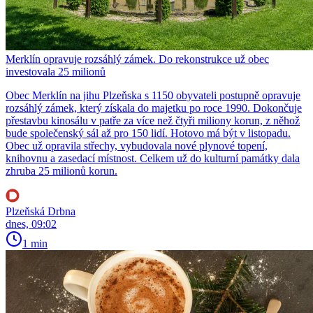
Merklín opravuje rozsáhlý zámek. Do rekonstrukce už obec
investovala 25 milionů
Obec Merklín na jihu Plzeňska s 1150 obyvateli postupně opravuje
rozsáhlý zámek, který získala do majetku po roce 1990. Dokončuje
přestavbu kinosálu v patře za více než čtyři miliony korun, z něhož
bude společenský sál až pro 150 lidí. Hotovo má být v listopadu.
Obec už opravila střechy, vybudovala nové plynové topení,
knihovnu a zasedací místnost. Celkem už do kulturní památky dala
zhruba 25 milionů korun.
Plzeňská Drbna
dnes, 09:02
1 min