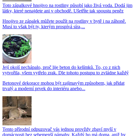
Toto zápalkové hnojivo na rostliny působí jako živá voda. Dodá jim
látky, které nenajdete ani v obchodě. Ušetříte tak spoustu peněz
Hnojivo ze zápalek můžete použít na rostliny v bytě i na záhoně.
Musí to však být ty, kterým prospívá síra,...
Její okolí nechápalo, proč lije beton do kelímků. To, co z nich
vytvořila, všem vytřelo zrak. Dle tohoto postupu to zvládne každý
Betonové dekorace mohou být zajímavým způsobem, jak přidat
trvalý a moderní prvek do interiéru anebo...
Tento přírodní odpuzovač vás jednou provždy zbaví myší v
domácnosti bez sebemenší námahy. Každý ho má doma, aniž by