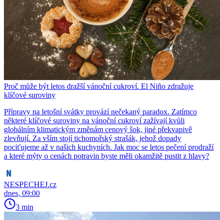
Proč může být letos dražší vánoční cukroví. El Niño zdražuje
klíčové suroviny
Přípravy na letošní svátky provází nečekaný paradox. Zatímco
některé klíčové suroviny na vánoční cukroví zažívají kvůli
globálním klimatickým změnám cenový šok, jiné překvapivě
zlevňují. Za vším stojí tichomořský strašák, jehož dopady
pociťujeme až v našich kuchyních. Jak moc se letos pečení prodraží
a které mýty o cenách potravin byste měli okamžitě pustit z hlavy?
NESPECHEJ.cz
dnes, 09:00
3 min