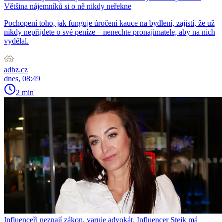
Většina nájemníků si o ně nikdy neřekne
Pochopení toho, jak funguje úročení kauce na bydlení, zajistí, že už
nikdy nepřijdete o své peníze – nenechte pronajímatele, aby na nich
vydělal.
adbz.cz
dnes, 08:49
2 min
Influenceři neznají zákon, varuje advokát. Influencer Stejk má