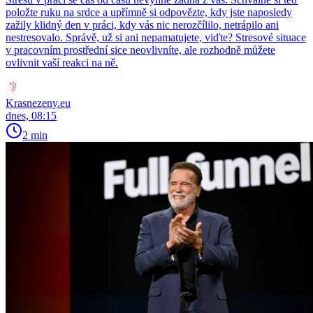
položte ruku na srdce a upřímně si odpovězte, kdy jste naposledy
zažily klidný den v práci, kdy vás nic nerozčílilo, netrápilo ani
nestresovalo. Správě, už si ani nepamatujete, viďte? Stresové situace
v pracovním prostřední sice neovlivníte, ale rozhodně můžete
ovlivnit vaší reakci na ně.
Krasnezeny.eu
dnes, 08:15
2 min