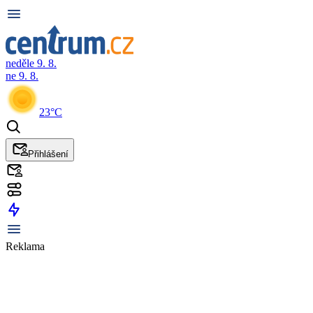
neděle 9. 8.
ne 9. 8.
23°C
Přihlášení
Reklama