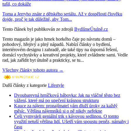
tušil, co dokáže
Toma a Jerryho znáte z dětského seriálu. Až v dospělosti člověku
dojde, proč je tak důležité, aby Tom...
Tento článek byl publikován ze zdrojů
BydlímeÚtulně.cz
Tento magazín je jako hrnek horkého čaje po návratu domů –
pohodový, hřejivý a plný nápadů. Nabízí články o bydlení,
interiérovém designu i zahradě, ale také tipy na úsporná řešení,
domácí vychytávky a kreativní projekty, které zvládnete sami. Vedle
rad, jak zařídit byt útulně a prakticky, se tu...
Všechny články tohoto autora →
Další články z kategorie
Lifestyle
Dvoubarevná hrníčková bábovka: Jak na vláčné těsto bez
vážení, které má po upečení krásnou strukturu
Kauce za nájem: pronajímatel vám dluží úroky za každý
měsíc. Většina nájemníků si o ně nikdy neřekne
Češi vymysleli geniální trik s kávovou sedlinou. O tomto
využití netuší většina lidí. Ušetří vám spoustu peněz, námahy i
času