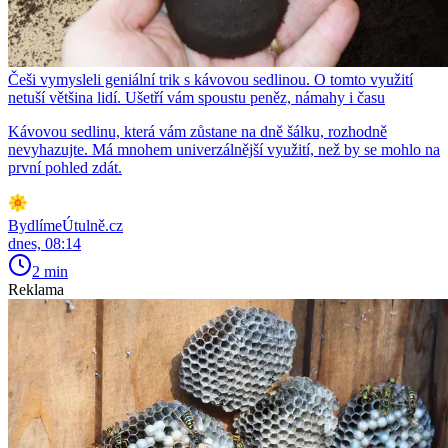
Češi vymysleli geniální trik s kávovou sedlinou. O tomto využití
netuší většina lidí. Ušetří vám spoustu peněz, námahy i času
Kávovou sedlinu, která vám zůstane na dně šálku, rozhodně
nevyhazujte. Má mnohem univerzálnější využití, než by se mohlo na
první pohled zdát.
BydlímeÚtulně.cz
dnes, 08:14
2 min
Reklama