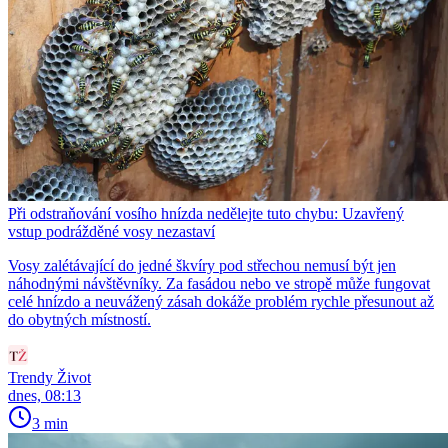
Při odstraňování vosího hnízda nedělejte tuto chybu: Uzavřený
vstup podrážděné vosy nezastaví
Vosy zalétávající do jedné škvíry pod střechou nemusí být jen
náhodnými návštěvníky. Za fasádou nebo ve stropě může fungovat
celé hnízdo a neuvážený zásah dokáže problém rychle přesunout až
do obytných místností.
Trendy Život
dnes, 08:13
3 min