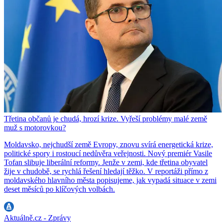
Třetina občanů je chudá, hrozí krize. Vyřeší problémy malé země
muž s motorovkou?
Moldavsko, nejchudší země Evropy, znovu svírá energetická krize,
politické spory i rostoucí nedůvěra veřejnosti. Nový premiér Vasile
Tofan slibuje liberální reformy. Jenže v zemi, kde třetina obyvatel
žije v chudobě, se rychlá řešení hledají těžko. V reportáži přímo z
moldavského hlavního města popisujeme, jak vypadá situace v zemi
deset měsíců po klíčových volbách.
Aktuálně.cz - Zprávy