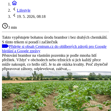
Lifestyle
19. 5. 2026, 08:18
3 min
Takto vypěstujete bohatou úrodu brambor i bez drahých chemikálií.
S tímto trikem si poradí i začátečník
Přidejte si obsah Centrum.cz do oblíbených zdrojů pro Google
hledání a Google zprávy
Pěstování brambor na vlastním pozemku je podle mnoha lidí
přežitek. Vždyť v obchodech nebo tržnicích si jich každý přece
může nakoupit, co hrdlo ráčí. Je tu ale otázka kvality. Proč zbytečně
připravovat záhony, odplevelovat, zalévat,...