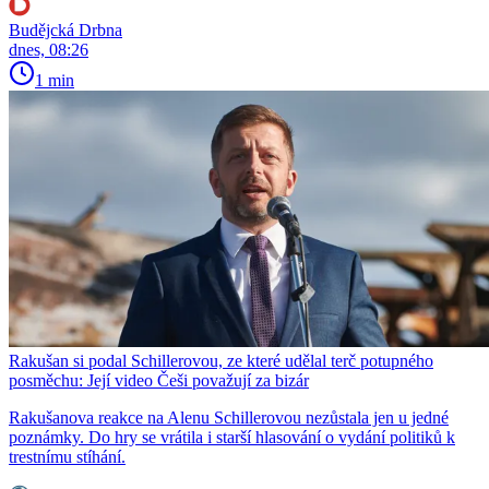
Budějcká Drbna
dnes, 08:26
1 min
Rakušan si podal Schillerovou, ze které udělal terč potupného
posměchu: Její video Češi považují za bizár
Rakušanova reakce na Alenu Schillerovou nezůstala jen u jedné
poznámky. Do hry se vrátila i starší hlasování o vydání politiků k
trestnímu stíhání.