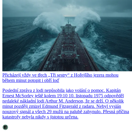
Přicházejí vždy ve třech „Tři sestry“ z Hořejšího jezera mohou
během minut potopit i obří loď
Poslední zpráva z lodi nepůsobila jako volání o pomoc. Kapitán
Ernest McSorley ještě kolem 19:10 10. listopadu 1975 odpověděl
nedaleké nákladní lodi Arthur M. Anderson, že se drží. O několik
minut později zmizel Edmund Fitzgerald z radaru. Nebyl vyslán
nouzový signál a všech 29 mužů na palubě zahynulo. Přesná příčina
katastrofy nebyla nikdy s jistotou určena.