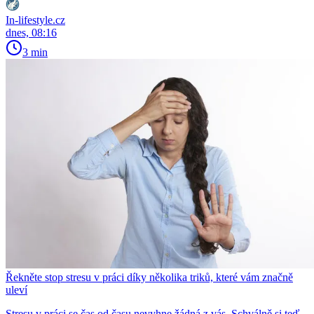
In-lifestyle.cz
dnes, 08:16
3 min
Řekněte stop stresu v práci díky několika triků, které vám značně
uleví
Stresu v práci se čas od času nevyhne žádná z vás. Schválně si teď