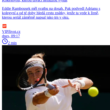
Kokešovou, kterou diváci nemůžou vystát
Eddie Rambousek měl svatbu na dosah. Pak podvedl Adrianu s
kolegyní a od té doby hledá cestu zpátky, jenže ta vede k ženě,
kterou seriál záměrně napsal jako trn v oku.
VIPživot.cz
dnes, 09:17
2 min