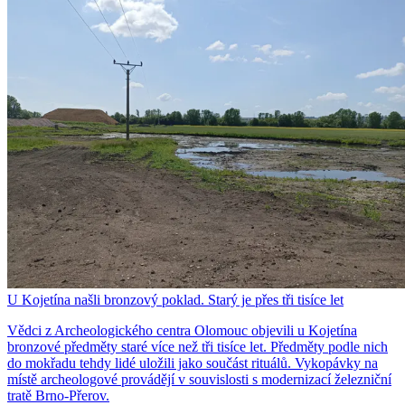
U Kojetína našli bronzový poklad. Starý je přes tři tisíce let
Vědci z Archeologického centra Olomouc objevili u Kojetína
bronzové předměty staré více než tři tisíce let. Předměty podle nich
do mokřadu tehdy lidé uložili jako součást rituálů. Vykopávky na
místě archeologové provádějí v souvislosti s modernizací železniční
tratě Brno-Přerov.