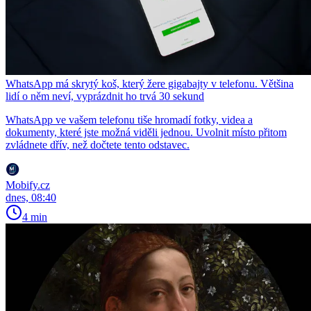
WhatsApp má skrytý koš, který žere gigabajty v telefonu. Většina
lidí o něm neví, vyprázdnit ho trvá 30 sekund
WhatsApp ve vašem telefonu tiše hromadí fotky, videa a
dokumenty, které jste možná viděli jednou. Uvolnit místo přitom
zvládnete dřív, než dočtete tento odstavec.
Mobify.cz
dnes, 08:40
4 min