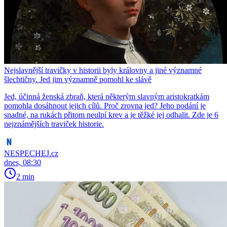
Nejslavnější travičky v historii byly královny a jiné významné
šlechtičny. Jed jim významně pomohl ke slávě
Jed, účinná ženská zbraň, která některým slavným aristokratkám
pomohla dosáhnout jejich cílů. Proč zrovna jed? Jeho podání je
snadné, na rukách přitom neulpí krev a je těžké jej odhalit. Zde je 6
nejznámějších traviček historie.
NESPECHEJ.cz
dnes, 08:30
2 min