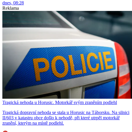
dnes, 08:28
Reklama
Tragická nehoda u Horusic. Motorkář svým zraněním podlehl
Tragická dopravní nehoda se stala u Horusic na Táborsku. Na silnici
II/603 v katastru obce došlo k nehodě, při které utrpěl motorkář
zranění, kterým na místě podlehl.