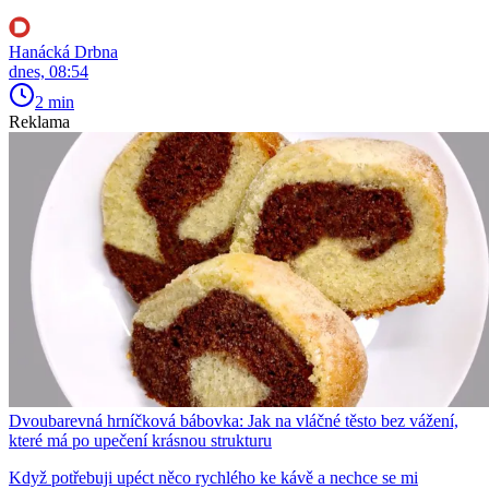
Hanácká Drbna
dnes, 08:54
2 min
Reklama
Dvoubarevná hrníčková bábovka: Jak na vláčné těsto bez vážení,
které má po upečení krásnou strukturu
Když potřebuji upéct něco rychlého ke kávě a nechce se mi