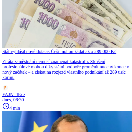
Stát vyhlásil nové dotace. Češi mohou žádat až o 289 000 Kč
Ztráta zaměstnání nemusí znamenat katastrofu. Zkušení
profesionálové mohou díky státní podpoře proměnit nucený konec v
nový začátek – a získat na rozjezd vlastního podnikání až 289 tisíc
korun.
FAJNTIP.cz
dnes, 08:30
4 min