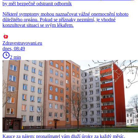
by měl bezpečně odstranit odborník
Některé symptomy mohou naznačovat vážné onemocnění tohoto
důležitého orgánu. Pokud se příznaky nezmírní, je vhodné
konzultovat situaci se svým lékařem.
Zdravestravovani.eu
dnes, 08:49
2 min
Kauce za nájem: pronajímatel vám dluží úroky za každý měsíc.