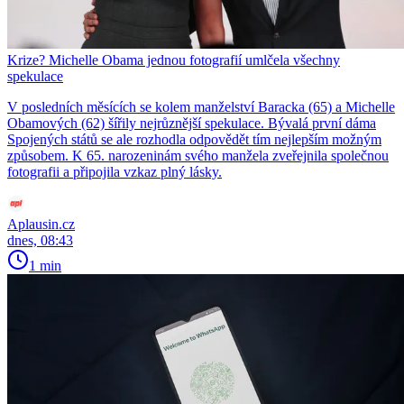
Krize? Michelle Obama jednou fotografií umlčela všechny
spekulace
V posledních měsících se kolem manželství Baracka (65) a Michelle
Obamových (62) šířily nejrůznější spekulace. Bývalá první dáma
Spojených států se ale rozhodla odpovědět tím nejlepším možným
způsobem. K 65. narozeninám svého manžela zveřejnila společnou
fotografii a připojila vzkaz plný lásky.
Aplausin.cz
dnes, 08:43
1 min