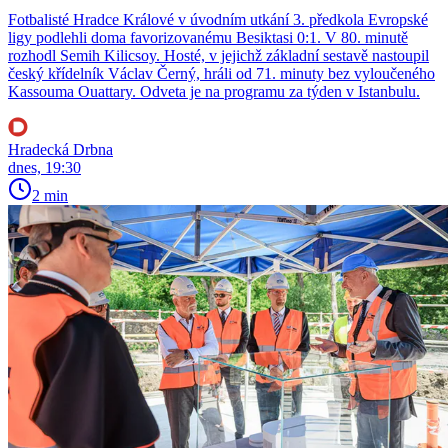
Fotbalisté Hradce Králové v úvodním utkání 3. předkola Evropské
ligy podlehli doma favorizovanému Besiktasi 0:1. V 80. minutě
rozhodl Semih Kilicsoy. Hosté, v jejichž základní sestavě nastoupil
český křídelník Václav Černý, hráli od 71. minuty bez vyloučeného
Kassouma Ouattary. Odveta je na programu za týden v Istanbulu.
Hradecká Drbna
dnes, 19:30
2 min