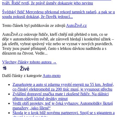
tváři. Řidič tvrdí, že právě úsměv dokazuje jeho nevinu
Švédský řidič Mercedesu překonal rekord tamních radarů, a pak se u
soudu pokusil dokázat, že člověk jedoucí...
Tento článek byl publikován ze zdrojů
AutoŽivě.cz
AutoŽivě.cz oslovuje řidiče, kteří chtějí mít přehled o tom, co se
děje v automobilovém světě, ale zároveň hledají i konkrétní užitek –
jak ušetřit, vybrat správný vůz nebo se vyznat v nových pravidlech.
Texty jsou psané přístupně, často s lehkou dávkou nadhledu a s
důrazem na čtivost. Vedle...
Všechny články tohoto autora →
Další články z kategorie
Auto-moto
Zaparkujete a auto si zdarma vyrobí energii na 55 km. Jediné,
co čínský elektromobil za 200 tisíc musí, je vysunout střechu
Zvláštní dopravní značka mate i zkušené řidiče. Na dálnici
přitom ušetří klidně desítky minut
Vedli obří projekty, teď je čeká vyhazov. Automobilky škrtají
manažery „jako šílené“
Škoda je o krok blíž novému partnerovi. Spojí se s gigantem a