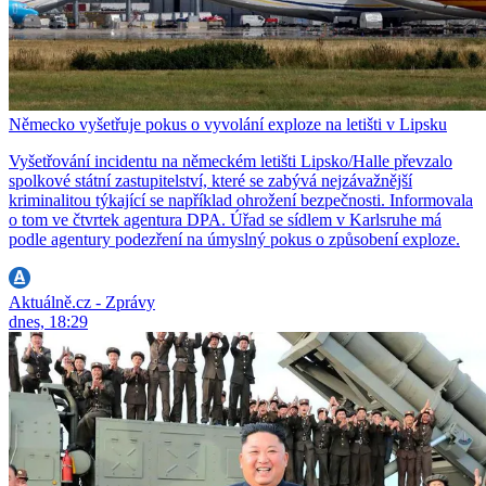
Německo vyšetřuje pokus o vyvolání exploze na letišti v Lipsku
Vyšetřování incidentu na německém letišti Lipsko/Halle převzalo
spolkové státní zastupitelství, které se zabývá nejzávažnější
kriminalitou týkající se například ohrožení bezpečnosti. Informovala
o tom ve čtvrtek agentura DPA. Úřad se sídlem v Karlsruhe má
podle agentury podezření na úmyslný pokus o způsobení exploze.
Aktuálně.cz - Zprávy
dnes, 18:29