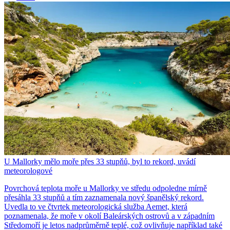
U Mallorky mělo moře přes 33 stupňů, byl to rekord, uvádí
meteorologové
Povrchová teplota moře u Mallorky ve středu odpoledne mírně
přesáhla 33 stupňů a tím zaznamenala nový španělský rekord.
Uvedla to ve čtvrtek meteorologická služba Aemet, která
poznamenala, že moře v okolí Baleárských ostrovů a v západním
Středomoří je letos nadprůměrně teplé, což ovlivňuje například také