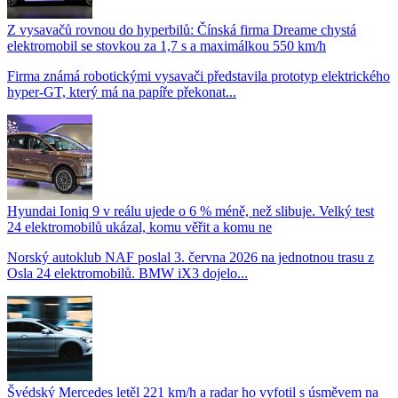
Z vysavačů rovnou do hyperbilů: Čínská firma Dreame chystá
elektromobil se stovkou za 1,7 s a maximálkou 550 km/h
Firma známá robotickými vysavači představila prototyp elektrického
hyper-GT, který má na papíře překonat...
Hyundai Ioniq 9 v reálu ujede o 6 % méně, než slibuje. Velký test
24 elektromobilů ukázal, komu věřit a komu ne
Norský autoklub NAF poslal 3. června 2026 na jednotnou trasu z
Osla 24 elektromobilů. BMW iX3 dojelo...
Švédský Mercedes letěl 221 km/h a radar ho vyfotil s úsměvem na