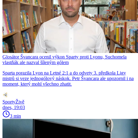
Glosátor Švancara ocenil výkon Sparty proti Lyonu, Suchomela
vlastňák ale nazval šíleným gólem
Sparta porazila Lyon na Letné 2:1 a do odvety 3. předkola Ligy
mistrů si veze jednogólový náskok. Petr Švancara ale upozornil i na
moment, který mohl všechno zhatit.
SportyŽivě
dnes, 19:03
3 min