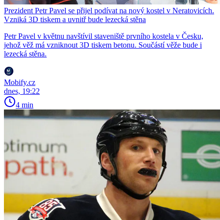
Prezident Petr Pavel se přijel podívat na nový kostel v Neratovicích.
Vzniká 3D tiskem a uvnitř bude lezecká stěna
Petr Pavel v květnu navštívil staveniště prvního kostela v Česku,
jehož věž má vzniknout 3D tiskem betonu. Součástí věže bude i
lezecká stěna.
Mobify.cz
dnes, 19:22
4 min