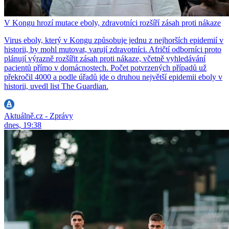
V Kongu hrozí mutace eboly, zdravotníci rozšíří zásah proti nákaze
Virus eboly, který v Kongu způsobuje jednu z nejhorších epidemií v
historii, by mohl mutovat, varují zdravotníci. Afričtí odborníci proto
plánují výrazně rozšířit zásah proti nákaze, včetně vyhledávání
pacientů přímo v domácnostech. Počet potvrzených případů už
překročil 4000 a podle úřadů jde o druhou největší epidemii eboly v
historii, uvedl list The Guardian.
Aktuálně.cz - Zprávy
dnes, 19:38