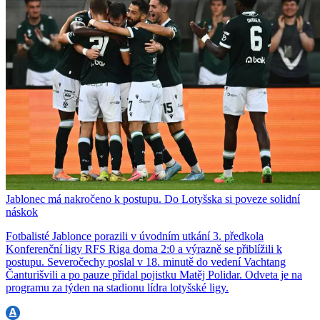
Jablonec má nakročeno k postupu. Do Lotyšska si poveze solidní
náskok
Fotbalisté Jablonce porazili v úvodním utkání 3. předkola
Konferenční ligy RFS Riga doma 2:0 a výrazně se přiblížili k
postupu. Severočechy poslal v 18. minutě do vedení Vachtang
Čanturišvili a po pauze přidal pojistku Matěj Polidar. Odveta je na
programu za týden na stadionu lídra lotyšské ligy.