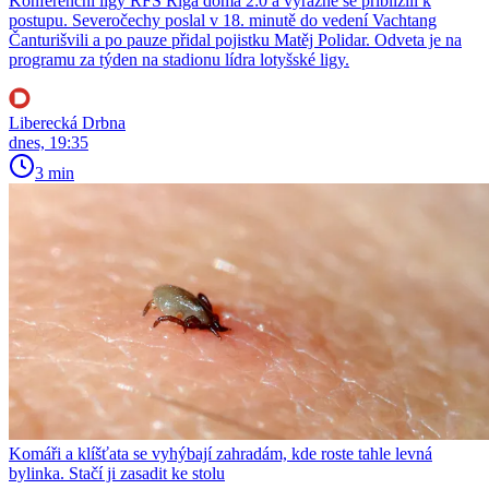
Konferenční ligy RFS Riga doma 2:0 a výrazně se přiblížili k
postupu. Severočechy poslal v 18. minutě do vedení Vachtang
Čanturišvili a po pauze přidal pojistku Matěj Polidar. Odveta je na
programu za týden na stadionu lídra lotyšské ligy.
Liberecká Drbna
dnes, 19:35
3 min
Komáři a klíšťata se vyhýbají zahradám, kde roste tahle levná
bylinka. Stačí ji zasadit ke stolu