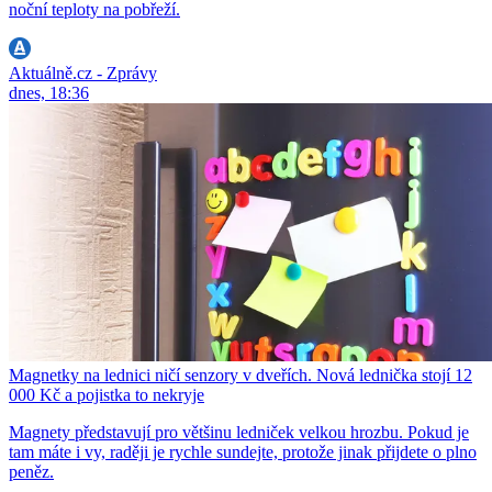
noční teploty na pobřeží.
Aktuálně.cz - Zprávy
dnes, 18:36
Magnetky na lednici ničí senzory v dveřích. Nová lednička stojí 12
000 Kč a pojistka to nekryje
Magnety představují pro většinu ledniček velkou hrozbu. Pokud je
tam máte i vy, raději je rychle sundejte, protože jinak přijdete o plno
peněz.