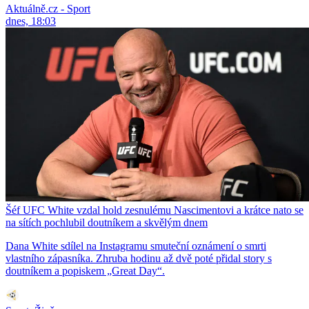
Aktuálně.cz - Sport
dnes, 18:03
Šéf UFC White vzdal hold zesnulému Nascimentovi a krátce nato se
na sítích pochlubil doutníkem a skvělým dnem
Dana White sdílel na Instagramu smuteční oznámení o smrti
vlastního zápasníka. Zhruba hodinu až dvě poté přidal story s
doutníkem a popiskem „Great Day“.