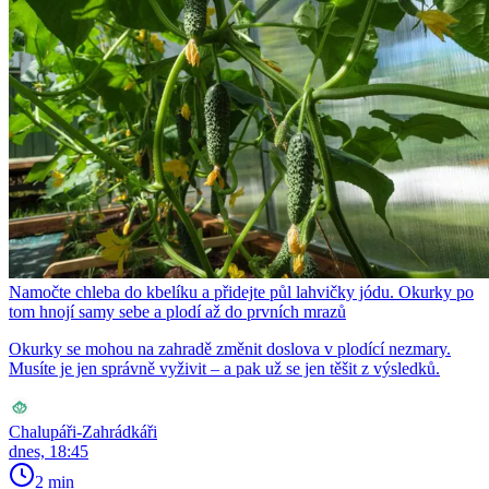
Namočte chleba do kbelíku a přidejte půl lahvičky jódu. Okurky po
tom hnojí samy sebe a plodí až do prvních mrazů
Okurky se mohou na zahradě změnit doslova v plodící nezmary.
Musíte je jen správně vyživit – a pak už se jen těšit z výsledků.
Chalupáři-Zahrádkáři
dnes, 18:45
2 min