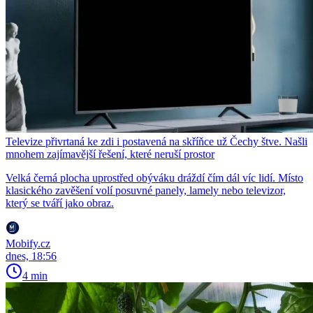
Televize přivrtaná ke zdi i postavená na skříňce už Čechy štve. Našli
mnohem zajímavější řešení, které neruší prostor
Velká černá plocha uprostřed obýváku dráždí čím dál víc lidí. Místo
klasického zavěšení volí posuvné panely, lamely nebo televizor,
který se tváří jako obraz.
Mobify.cz
dnes, 18:56
4 min