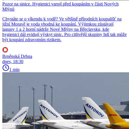
Pozor na sinice. Hygienici varují před koupáním v části Nových
Mlýnů
Chystáte se o víkendu k vodě? Ve většině přírodních koupališť na
jižní Moravě je voda vhodná ke koupání. Výjimkou zůstávají
laguny 1 a 2 horní nádrže Nové Mlýny na Břeclavsku, kde
hygienici dál evidují výskyt sinic. Pro citlivější skupiny lidí tak může
být koupání zdravotním rizikem.
Brněnská Drbna
dnes, 18:30
1 min