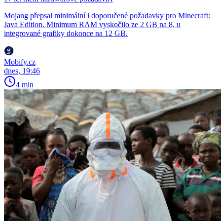
Mojang přepsal minimální i doporučené požadavky pro Minecraft:
Java Edition. Minimum RAM vyskočilo ze 2 GB na 8, u
integrované grafiky dokonce na 12 GB.
Mobify.cz
dnes, 19:46
4 min