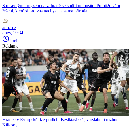
S otravným hmyzem na zahradě se smířit nemusíte. Pomůže vám
řešení, které si pro vás nachystala sama příroda.
adbz.cz
dnes, 19:34
2 min
Reklama
Hradec v Evropské lize podlehl Besiktasi 0:1, v oslabení rozhodl
Kilicsoy