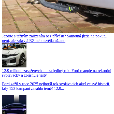
Jezdíte s tažným zařízením bez přívěsu? Samotná jízda na pokutu
není, ale zakrytá RZ nebo světla už ano
12,9 milionu zasažených aut za jediný rok. Ford reaguje na rekordní
svolávačky a zpřísňuje testy
Ford zažil v roce 2025 nejhorší rok svolávacích akcí ve své historii,
kdy 153 kampaní zasáhlo téměř 12,9...