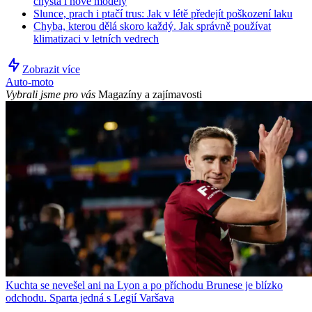
chystá i nové modely
Slunce, prach i ptačí trus: Jak v létě předejít poškození laku
Chyba, kterou dělá skoro každý. Jak správně používat
klimatizaci v letních vedrech
Zobrazit více
Auto-moto
Vybrali jsme pro vás
Magazíny a zajímavosti
Kuchta se nevešel ani na Lyon a po příchodu Brunese je blízko
odchodu. Sparta jedná s Legií Varšava