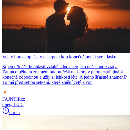
Velký horoskop lásky na srpen: kdo konečně potká svoji lásku
Srpen přináší do oblasti vztahů silné energie a nečekané zvraty.
Zatímco některá znamení budou řešit nejistoty v partnerství, jiná si
konečně odpočinou a užijí si lehkosti léta. A jedno šťastné znamení?
To má před sebou setkání, které změní celý život.
FAJNTIP.cz
dnes, 18:15
6 min