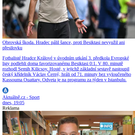
Obrovská škoda. Hradec pálil šance, proti Besiktasi nevyužil ani
přesilovku
Fotbalisté Hradce Králové v úvodním utkání 3. předkola Evropské
ligy podlehli doma favorizovanému Besiktasi 0:1. V 80. minutě
rozhodl Semih Kilicsoy. Hosté, v jejichž základní sestavě nastoupil
český křídelník Václav Černý, hráli od 71. minuty bez vyloučeného
Kassouma Ouattary. Odveta je na programu za týden v Istanbulu.
Aktuálně.cz - Sport
dnes, 19:05
Reklama