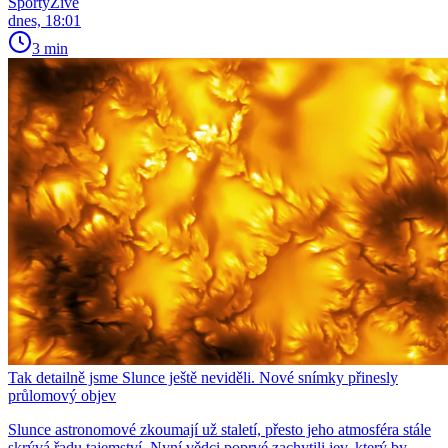
SportyŽivě
dnes, 18:01
3 min
Tak detailně jsme Slunce ještě neviděli. Nové snímky přinesly
průlomový objev
Slunce astronomové zkoumají už staletí, přesto jeho atmosféra stále
skrývá řadu tajemství. Nyní vědci poprvé zachytili jev, který by