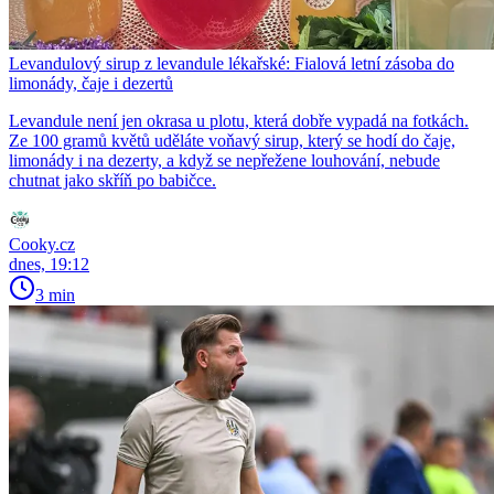
Levandulový sirup z levandule lékařské: Fialová letní zásoba do
limonády, čaje i dezertů
Levandule není jen okrasa u plotu, která dobře vypadá na fotkách.
Ze 100 gramů květů uděláte voňavý sirup, který se hodí do čaje,
limonády i na dezerty, a když se nepřežene louhování, nebude
chutnat jako skříň po babičce.
Cooky.cz
dnes, 19:12
3 min