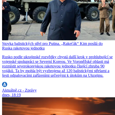
Stovka balistických střel pro Putina. „Rakeťák“ Kim posílá do
Ruska raketovou jednotku
Rusko podle ukrajinské rozvědky chystá další krok v prohlubující se
vojenské spolupráci se Severní Koreou. Ve Voroněžské oblasti má
rozmístit severokorejskou raketovou jednotku čítající zhruba 90
vojáků. Ta by mohla být vyzbrojena až 120 balistickými střelami a
šesti odpalovacími zařízeními určenými k útokům na Ukrajinu.
Aktuálně.cz - Zprávy
dnes, 18:19