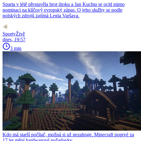
Sparta v létě přestavěla hrot útoku a Jan Kuchta se ocitl mimo
nominaci na klíčový evropský zápas. O jeho služby se podle
polských zdrojů zajímá Legia Varšava.
SportyŽivě
dnes, 19:57
3 min
Kdo má starší počítač, možná si už nezahraje. Minecraft poprvé za
17 let mění hardwarové požadavky