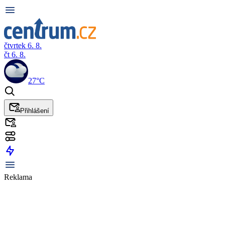
čtvrtek 6. 8.
čt 6. 8.
27°C
Přihlášení
Reklama