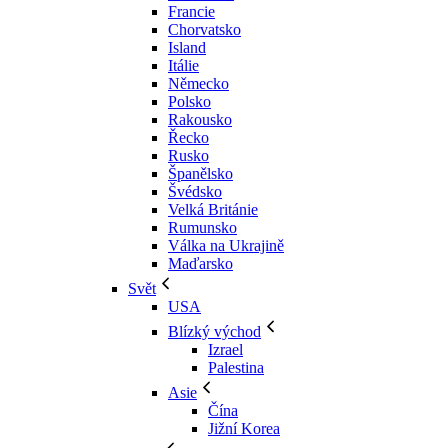
Francie
Chorvatsko
Island
Itálie
Německo
Polsko
Rakousko
Řecko
Rusko
Španělsko
Švédsko
Velká Británie
Rumunsko
Válka na Ukrajině
Maďarsko
Svět
USA
Blízký východ
Izrael
Palestina
Asie
Čína
Jižní Korea