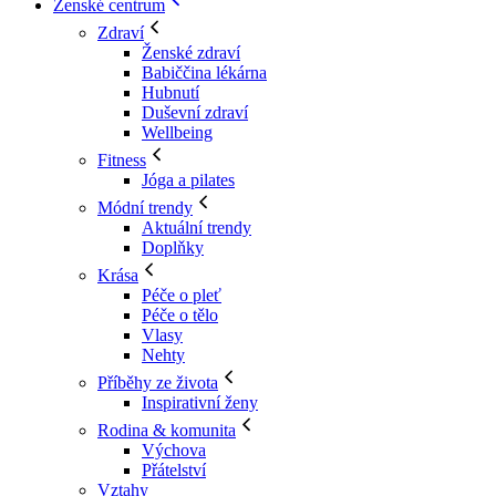
Ženské centrum
Zdraví
Ženské zdraví
Babiččina lékárna
Hubnutí
Duševní zdraví
Wellbeing
Fitness
Jóga a pilates
Módní trendy
Aktuální trendy
Doplňky
Krása
Péče o pleť
Péče o tělo
Vlasy
Nehty
Příběhy ze života
Inspirativní ženy
Rodina & komunita
Výchova
Přátelství
Vztahy