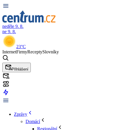
neděle 9. 8.
ne 9. 8.
23°C
Internet
Firmy
Recepty
Slovníky
Přihlášení
Zprávy
Domácí
Regionální