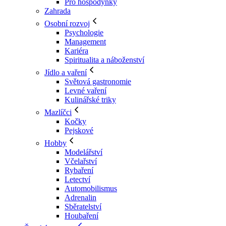
Pro hospodyňky
Zahrada
Osobní rozvoj
Psychologie
Management
Kariéra
Spiritualita a náboženství
Jídlo a vaření
Světová gastronomie
Levné vaření
Kulinářské triky
Mazlíčci
Kočky
Pejskové
Hobby
Modelářství
Včelařství
Rybaření
Letectví
Automobilismus
Adrenalin
Sběratelství
Houbaření