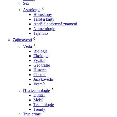
Sex
Astrologie
Horoskopy
Tarot a karty
Andělé a tajemná znamení
Numerologie
Tajemno
Zajímavosti
Věda
Biologie
Ekologie
Fyzika
Geografie
Historie
Chemie
Jazykověda
Vesmír
IT a technologie
Digital
Mobil
Technologie
Trendy
True crime