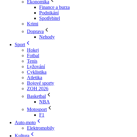
Ekonomika
Finance a burza
Podnikání
Spotřebitel
Krimi
Doprava
Nehody
Sport
Hokej
Fotbal
Tenis
Lyžování
Cyklistika
Atletika
Bojové sporty
ZOH 2026
Basketbal
NBA
Motosport
F1
Auto-moto
Elektromobily
Kultura