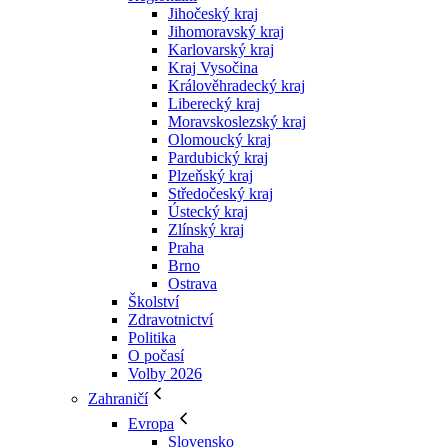
Jihočeský kraj
Jihomoravský kraj
Karlovarský kraj
Kraj Vysočina
Králověhradecký kraj
Liberecký kraj
Moravskoslezský kraj
Olomoucký kraj
Pardubický kraj
Plzeňský kraj
Středočeský kraj
Ústecký kraj
Zlínský kraj
Praha
Brno
Ostrava
Školství
Zdravotnictví
Politika
O počasí
Volby 2026
Zahraničí
Evropa
Slovensko