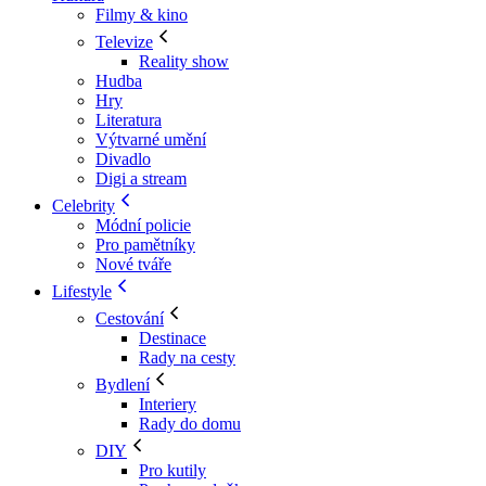
Filmy & kino
Televize
Reality show
Hudba
Hry
Literatura
Výtvarné umění
Divadlo
Digi a stream
Celebrity
Módní policie
Pro pamětníky
Nové tváře
Lifestyle
Cestování
Destinace
Rady na cesty
Bydlení
Interiery
Rady do domu
DIY
Pro kutily