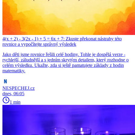
4(x + 2) - 3(2x - 1) + 5 = 6x + 7: Zkuste překonat nástrahy této
rovnice a vypočítejte správný výsledek
Jako děti jsme rovnice řešili celé hodiny. Tohle je dospělá verze -
rychlejší, záludnější a s jedním skrytým detailem, který rozhodne o
celém výsledku. Ukažte, zda si ještě pamatujete základy z hodin
matematiky.
NESPECHEJ.cz
dnes, 06:05
1 min