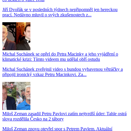
Jiří Dvořák se v posledních týdnech nepřipomněl jen hereckou
prací. Nedávno mluvil o svých zkušenostech z...
Michal Suchánek se opřel do Petra Macinky a jeho vyjádření o
klimatické krizi: Tímto videem mu udělal obří ostudu
Michal Suchánek zveřejnil video s bundou vybavenou větráčky a
připojil ironický vzkaz Petru Macinkovi. Za...
Miloš Zeman zasadil Petru Pavlovi zatím nejtvrdší úder: Tahle ostrá
slova rozdělila Česko na 2 tábory
Miloš Zeman znovu otevřel spor s Petrem Pavlem. Aktuální