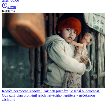
dnes, 06:00
4 min
Reklama
Rodiče bezmocně sledovali, jak děti přicházejí o lepší budoucnost.
Odvážný plán proměnil jejich největšího nepřítele v nečekanou
záchranu