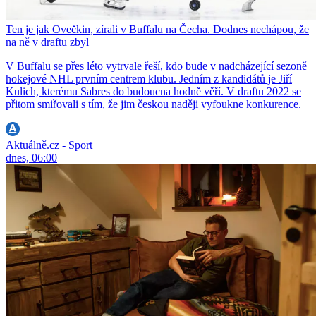
Ten je jak Ovečkin, zírali v Buffalu na Čecha. Dodnes nechápou, že
na ně v draftu zbyl
V Buffalu se přes léto vytrvale řeší, kdo bude v nadcházející sezoně
hokejové NHL prvním centrem klubu. Jedním z kandidátů je Jiří
Kulich, kterému Sabres do budoucna hodně věří. V draftu 2022 se
přitom smiřovali s tím, že jim českou naději vyfoukne konkurence.
Aktuálně.cz - Sport
dnes, 06:00