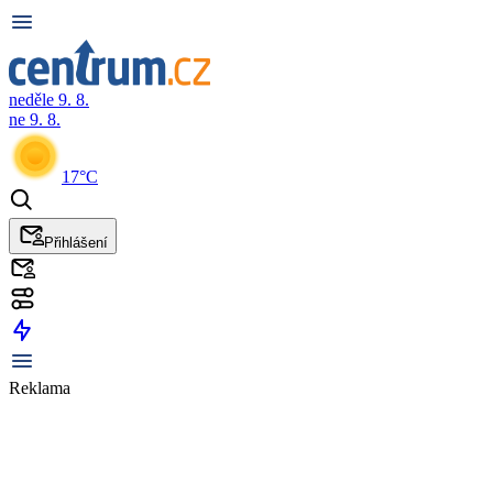
neděle 9. 8.
ne 9. 8.
17°C
Přihlášení
Reklama