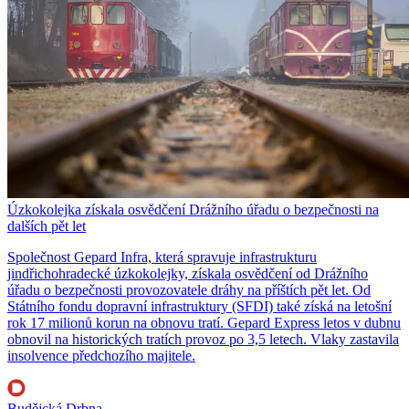
Úzkokolejka získala osvědčení Drážního úřadu o bezpečnosti na
dalších pět let
Společnost Gepard Infra, která spravuje infrastrukturu
jindřichohradecké úzkokolejky, získala osvědčení od Drážního
úřadu o bezpečnosti provozovatele dráhy na příštích pět let. Od
Státního fondu dopravní infrastruktury (SFDI) také získá na letošní
rok 17 milionů korun na obnovu tratí. Gepard Express letos v dubnu
obnovil na historických tratích provoz po 3,5 letech. Vlaky zastavila
insolvence předchozího majitele.
Budějcká Drbna