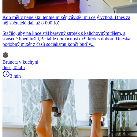
Kdo měl v paneláku tenhle mixér, záviděl mu celý vchod. Dnes za
něj sběratelé dají až 8 000 Kč
Stačilo, aby na lince stál barevný strojek s kalichovitým tělem, a
sousedé hned tušili, že tahle domácnost drží krok s dobou. Dneska
podobný mixér z časů socialismu končí buď v...
Bruneta v kuchyni
dnes, 05:45
3 min