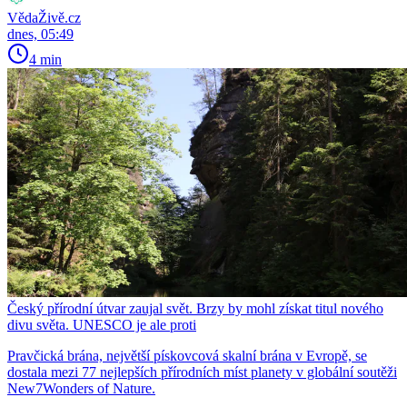
VědaŽivě.cz
dnes, 05:49
4 min
Český přírodní útvar zaujal svět. Brzy by mohl získat titul nového
divu světa. UNESCO je ale proti
Pravčická brána, největší pískovcová skalní brána v Evropě, se
dostala mezi 77 nejlepších přírodních míst planety v globální soutěži
New7Wonders of Nature.