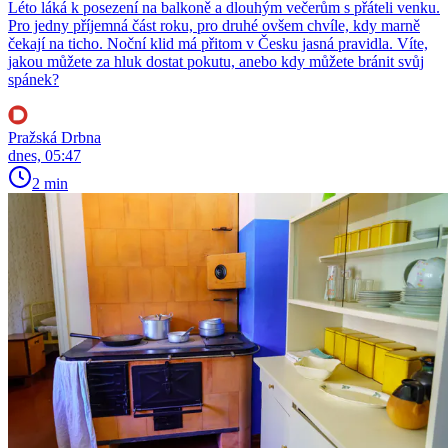
Léto láká k posezení na balkoně a dlouhým večerům s přáteli venku.
Pro jedny příjemná část roku, pro druhé ovšem chvíle, kdy marně
čekají na ticho. Noční klid má přitom v Česku jasná pravidla. Víte,
jakou můžete za hluk dostat pokutu, anebo kdy můžete bránit svůj
spánek?
Pražská Drbna
dnes, 05:47
2 min