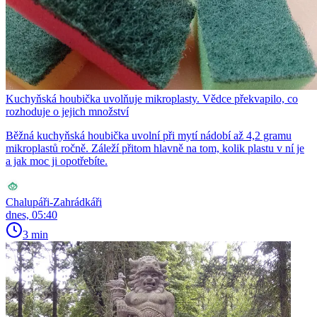
Kuchyňská houbička uvolňuje mikroplasty. Vědce překvapilo, co
rozhoduje o jejich množství
Běžná kuchyňská houbička uvolní při mytí nádobí až 4,2 gramu
mikroplastů ročně. Záleží přitom hlavně na tom, kolik plastu v ní je
a jak moc ji opotřebíte.
Chalupáři-Zahrádkáři
dnes, 05:40
3 min