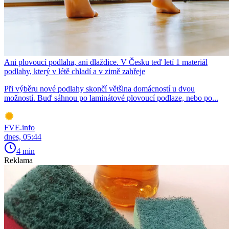
Ani plovoucí podlaha, ani dlaždice. V Česku teď letí 1 materiál
podlahy, který v létě chladí a v zimě zahřeje
Při výběru nové podlahy skončí většina domácností u dvou
možností. Buď sáhnou po laminátové plovoucí podlaze, nebo po...
FVE.info
dnes, 05:44
4 min
Reklama