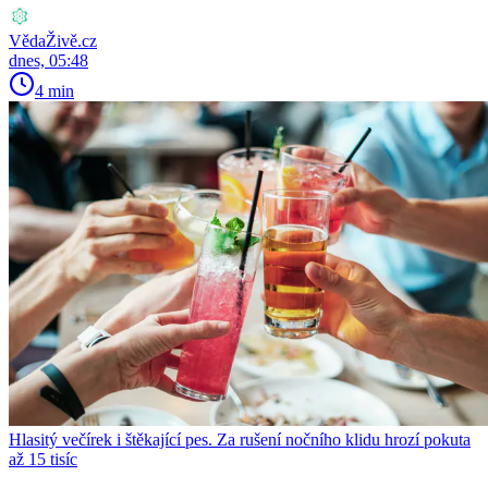
VědaŽivě.cz
dnes, 05:48
4 min
Hlasitý večírek i štěkající pes. Za rušení nočního klidu hrozí pokuta
až 15 tisíc