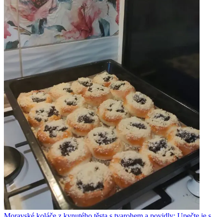
Moravské koláče z kynutého těsta s tvarohem a povidly: Upečte je s