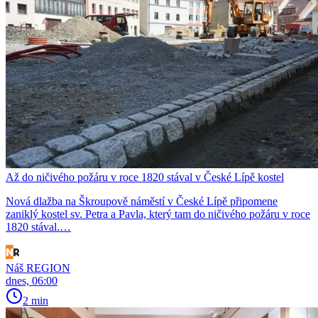
Až do ničivého požáru v roce 1820 stával v České Lípě kostel
Nová dlažba na Škroupově náměstí v České Lípě připomene
zaniklý kostel sv. Petra a Pavla, který tam do ničivého požáru v roce
1820 stával.…
Náš REGION
dnes, 06:00
2 min