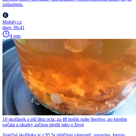
způsobem.
Mobify.cz
dnes, 06:41
4 min
10 skořápek a půl litru octa: za 48 hodin máte hnojivo, po kterém
rajčata a okurky začnou plodit jako o život
Vaječná skořápka je z 95 % uhličitan vápenatý, surovina, kterou