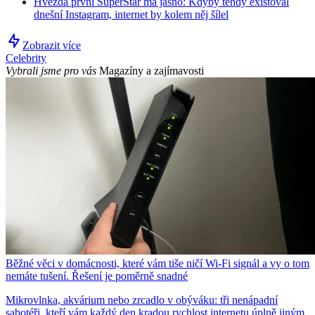
Hvězda první SuperStar má jasno: Kdyby tehdy existoval
dnešní Instagram, internet by kolem něj šílel
Zobrazit více
Celebrity
Vybrali jsme pro vás
Magazíny a zajímavosti
Běžné věci v domácnosti, které vám tiše ničí Wi-Fi signál a vy o tom
nemáte tušení. Řešení je poměrně snadné
Mikrovlnka, akvárium nebo zrcadlo v obýváku: tři nenápadní
sabotéři, kteří vám každý den kradou rychlost internetu úplně jiným