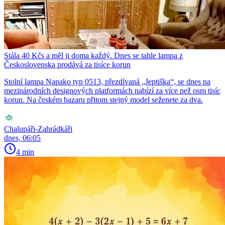
Stála 40 Kčs a měl ji doma každý. Dnes se tahle lampa z
Československa prodává za tisíce korun
Stolní lampa Napako typ 0513, přezdívaná „Jeptiška“, se dnes na
mezinárodních designových platformách nabízí za více než osm tisíc
korun. Na českém bazaru přitom stejný model seženete za dva.
Chalupáři-Zahrádkáři
dnes, 06:05
4 min