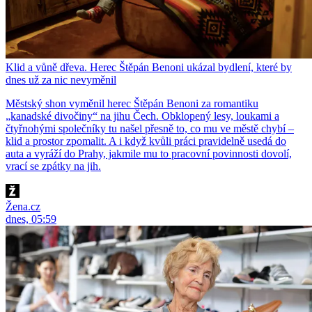
Klid a vůně dřeva. Herec Štěpán Benoni ukázal bydlení, které by
dnes už za nic nevyměnil
Městský shon vyměnil herec Štěpán Benoni za romantiku
„kanadské divočiny“ na jihu Čech. Obklopený lesy, loukami a
čtyřnohými společníky tu našel přesně to, co mu ve městě chybí –
klid a prostor zpomalit. A i když kvůli práci pravidelně usedá do
auta a vyráží do Prahy, jakmile mu to pracovní povinnosti dovolí,
vrací se zpátky na jih.
Žena.cz
dnes, 05:59