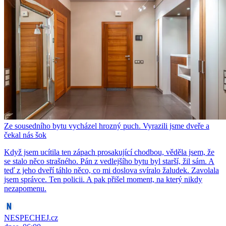
Ze sousedního bytu vycházel hrozný puch. Vyrazili jsme dveře a
čekal nás šok
Když jsem ucítila ten zápach prosakující chodbou, věděla jsem, že
se stalo něco strašného. Pán z vedlejšího bytu byl starší, žil sám. A
teď z jeho dveří táhlo něco, co mi doslova svíralo žaludek. Zavolala
jsem správce. Ten policii. A pak přišel moment, na který nikdy
nezapomenu.
NESPECHEJ.cz