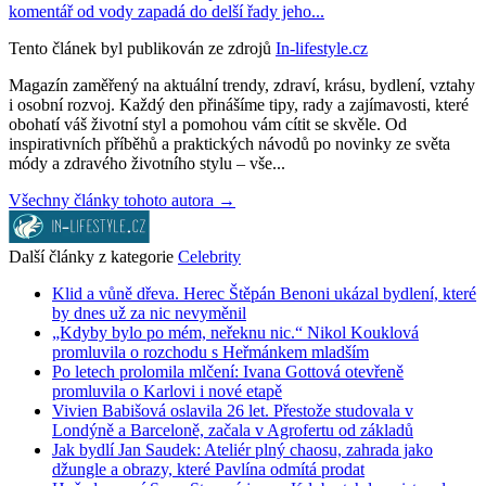
komentář od vody zapadá do delší řady jeho...
Tento článek byl publikován ze zdrojů
In-lifestyle.cz
Magazín zaměřený na aktuální trendy, zdraví, krásu, bydlení, vztahy
i osobní rozvoj. Každý den přinášíme tipy, rady a zajímavosti, které
obohatí váš životní styl a pomohou vám cítit se skvěle. Od
inspirativních příběhů a praktických návodů po novinky ze světa
módy a zdravého životního stylu – vše...
Všechny články tohoto autora →
Další články z kategorie
Celebrity
Klid a vůně dřeva. Herec Štěpán Benoni ukázal bydlení, které
by dnes už za nic nevyměnil
„Kdyby bylo po mém, neřeknu nic.“ Nikol Kouklová
promluvila o rozchodu s Heřmánkem mladším
Po letech prolomila mlčení: Ivana Gottová otevřeně
promluvila o Karlovi i nové etapě
Vivien Babišová oslavila 26 let. Přestože studovala v
Londýně a Barceloně, začala v Agrofertu od základů
Jak bydlí Jan Saudek: Ateliér plný chaosu, zahrada jako
džungle a obrazy, které Pavlína odmítá prodat