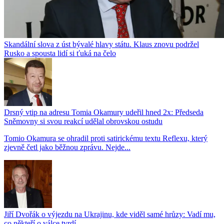
Skandální slova z úst bývalé hlavy státu. Klaus znovu podržel
Rusko a spousta lidí si ťuká na čelo
Drsný vtip na adresu Tomia Okamury udeřil hned 2x: Předseda
Sněmovny si svou reakcí udělal obrovskou ostudu
Tomio Okamura se ohradil proti satirickému textu Reflexu, který
zjevně četl jako běžnou zprávu. Nejde...
Jiří Dvořák o výjezdu na Ukrajinu, kde viděl samé hrůzy: Vadí mu,
co někteří o válce tvrdí