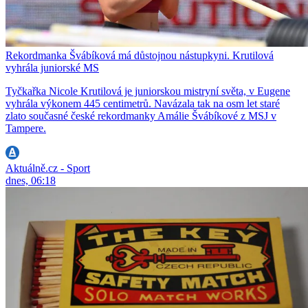
Rekordmanka Švábíková má důstojnou nástupkyni. Krutilová
vyhrála juniorské MS
Tyčkařka Nicole Krutilová je juniorskou mistryní světa, v Eugene
vyhrála výkonem 445 centimetrů. Navázala tak na osm let staré
zlato současné české rekordmanky Amálie Švábíkové z MSJ v
Tampere.
Aktuálně.cz - Sport
dnes, 06:18