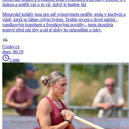
láskou a potěší vás o to víc, když je budete jíst
Moravské koláče jsou pro mě synonymem neděle, tepla v kuchyni a
vůně, která se táhne celým bytem. Tenhle recept s dvojí náplní -
vanilkovým tvarohem a švestkovými povidly - jsem zkoušela
poprvé před pár lety a od té doby ho nepouštím z ruky.
Cooky.cz
dnes, 06:19
5 min