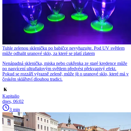
Tuhle zelenou skleničku po babičce nevyhazujte. Pod UV světlem
může odhalit uranové sklo, za které se platí zlatem
Nenápadná sklenička, miska nebo cukřenka ze staré kredence může
po nasvícení ultrafialovým světlem předvést překvapivý efekt.
Pokud se rozzáří výrazně zeleně, může jít o uranové sklo, které má v
českém sklářství dlouhou tradici.
Kapitalio
dnes, 06:02
3 min