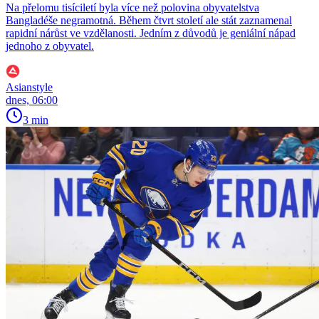
Na přelomu tisíciletí byla více než polovina obyvatelstva
Bangladéše negramotná. Během čtvrt století ale stát zaznamenal
rapidní nárůst ve vzdělanosti. Jedním z důvodů je geniální nápad
jednoho z obyvatel.
Asianstyle
dnes, 06:00
3 min