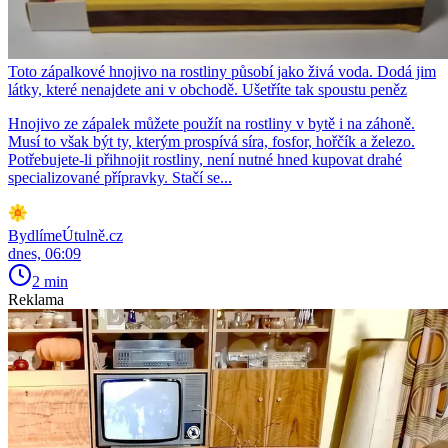
Toto zápalkové hnojivo na rostliny působí jako živá voda. Dodá jim
látky, které nenajdete ani v obchodě. Ušetříte tak spoustu peněz
Hnojivo ze zápalek můžete použít na rostliny v bytě i na záhoně.
Musí to však být ty, kterým prospívá síra, fosfor, hořčík a železo.
Potřebujete-li přihnojit rostliny, není nutné hned kupovat drahé
specializované přípravky. Stačí se...
BydlímeÚtulně.cz
dnes, 06:09
2 min
Reklama