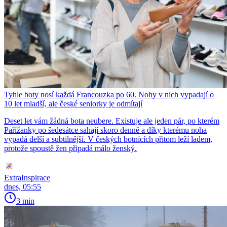
Tyhle boty nosí každá Francouzka po 60. Nohy v nich vypadají o
10 let mladší, ale české seniorky je odmítají
Deset let vám žádná bota neubere. Existuje ale jeden pár, po kterém
Pařížanky po šedesátce sahají skoro denně a díky kterému noha
vypadá delší a subtilnější. V českých botnících přitom leží ladem,
protože spoustě žen připadá málo ženský.
ExtraInspirace
dnes, 05:55
3 min