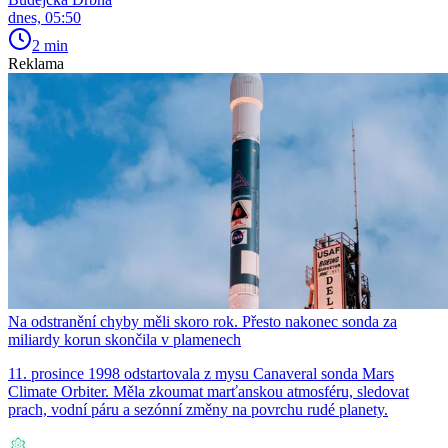
dnes, 05:50
2 min
Reklama
Na odstranění chyby měli skoro rok. Přesto nakonec sonda za
miliardy korun skončila v plamenech
11. prosince 1998 odstartovala z mysu Canaveral sonda Mars
Climate Orbiter. Měla zkoumat marťanskou atmosféru, sledovat
prach, vodní páru a sezónní změny na povrchu rudé planety.