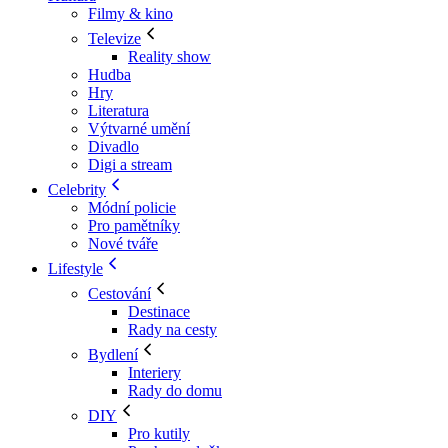
Filmy & kino
Televize
Reality show
Hudba
Hry
Literatura
Výtvarné umění
Divadlo
Digi a stream
Celebrity
Módní policie
Pro pamětníky
Nové tváře
Lifestyle
Cestování
Destinace
Rady na cesty
Bydlení
Interiery
Rady do domu
DIY
Pro kutily