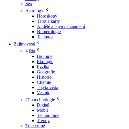
Sex
Astrologie
Horoskopy
Tarot a karty
Andělé a tajemná znamení
Numerologie
Tajemno
Zajímavosti
Věda
Biologie
Ekologie
Fyzika
Geografie
Historie
Chemie
Jazykověda
Vesmír
IT a technologie
Digital
Mobil
Technologie
Trendy
True crime