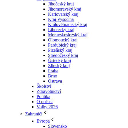
Jihočeský kraj
Jihomoravský kraj
Karlovarský kraj
Kraj Vysočina
Králověhradecký kraj
Liberecký kraj
Moravskoslezský kraj
Olomoucký kraj
Pardubický kraj
Plzeňský kraj
Středočeský kraj
Ústecký kraj
Zlínský kraj
Praha
Brno
Ostrava
Školství
Zdravotnictví
Politika
O počasí
Volby 2026
Zahraničí
Evropa
Slovensko