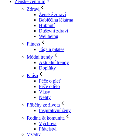
Ženské centrum
Zdraví
Ženské zdraví
Babiččina lékárna
Hubnutí
Duševní zdraví
Wellbeing
Fitness
Jóga a pilates
Módní trendy
Aktuální trendy
Doplňky
Krása
Péče o pleť
Péče o tělo
Vlasy
Nehty
Příběhy ze života
Inspirativní ženy
Rodina & komunita
Výchova
Přátelství
Vztahy