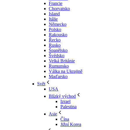
Francie
Chorvatsko
Island
Itálie
Německo
Polsko
Rakousko
Řecko
Rusko
Španělsko
Švédsko
Velká Británie
Rumunsko
Válka na Ukrajině
Maďarsko
Svět
USA
Blízký východ
Izrael
Palestina
Asie
Čína
Jižní Korea