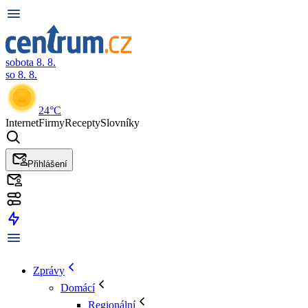
sobota 8. 8.
so 8. 8.
24°C
Internet
Firmy
Recepty
Slovníky
Přihlášení
Zprávy
Domácí
Regionální