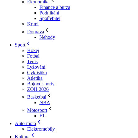
Ekonomika
Finance a burza
Podnikání
Spotřebitel
Krimi
Doprava
Nehody
Sport
Hokej
Fotbal
Tenis
Lyžování
Cyklistika
Atletika
Bojové sporty
ZOH 2026
Basketbal
NBA
Motosport
F1
Auto-moto
Elektromobily
Kultura