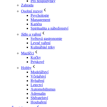
Pro hospodyňky
Zahrada
Osobní rozvoj
Psychologie
Management
Kariéra
Spiritualita a náboženství
Jídlo a vaření
Světová gastronomie
Levné vaření
Kulinářské triky
Mazlíčci
Kočky
Pejskové
Hobby
Modelářství
Včelařství
Rybaření
Letectví
Automobilismus
Adrenalin
Sběratelství
Houbaření