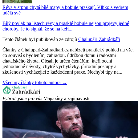
Réva v srpnu chytá bílé mapy a bobule praskají. Vlhko s vedrem
udělá své
Bílý povlak na listech révy a prasklé bobule nejsou projevy jedné
choroby. Je to signál, že se na keři...
Tento článek byl publikován ze zdrojů
Chalupáři-Zahrádkáři
Články z Chalupari-Zahradkari.cz nabízejí praktický pohled na vše,
co souvisí s bydlením, zahradou, údržbou domu i radostmi
chatařského života. Obsah je určen čtenářům, kteří ocení
jednoduché návody, chytré vychytávky, přírodní postupy a
zkušenosti vycházející z každodenní praxe. Nechybí tipy na...
Všechny články tohoto autora →
Vybrali jsme pro vás
Magazíny a zajímavosti