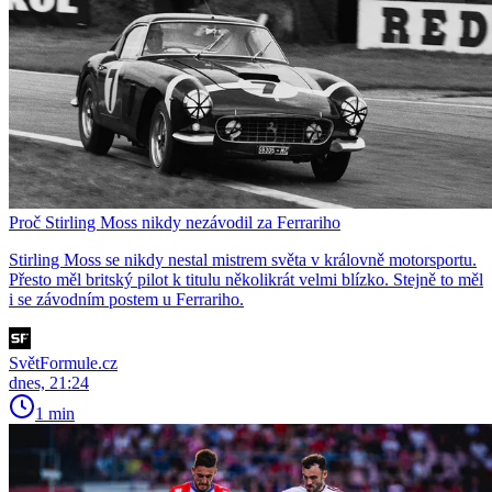
Proč Stirling Moss nikdy nezávodil za Ferrariho
Stirling Moss se nikdy nestal mistrem světa v královně motorsportu.
Přesto měl britský pilot k titulu několikrát velmi blízko. Stejně to měl
i se závodním postem u Ferrariho.
SvětFormule.cz
dnes, 21:24
1 min