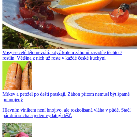
Vosy se celé léto nevrátí, když kolem záhonů zasadíte těchto 7
rostlin. Většina z nich už roste v každé české kuchyni
Mrkev a petržel po dešti praskají. Záhon přitom nemusí být špatně
pohnojený
Hlavním viníkem není hnojivo, ale rozkolísaná vláha v půdě. Stačí
pár dnů sucha a jeden vydatný déšť.