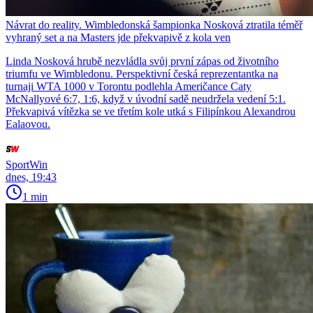
Návrat do reality. Wimbledonská šampionka Nosková ztratila téměř
vyhraný set a na Masters jde překvapivě z kola ven
Linda Nosková hrubě nezvládla svůj první zápas od životního
triumfu ve Wimbledonu. Perspektivní česká reprezentantka na
turnaji WTA 1000 v Torontu podlehla Američance Caty
McNallyové 6:7, 1:6, když v úvodní sadě neudržela vedení 5:1.
Překvapivá vítězka se ve třetím kole utká s Filipínkou Alexandrou
Ealaovou.
SportWin
dnes, 19:43
1 min