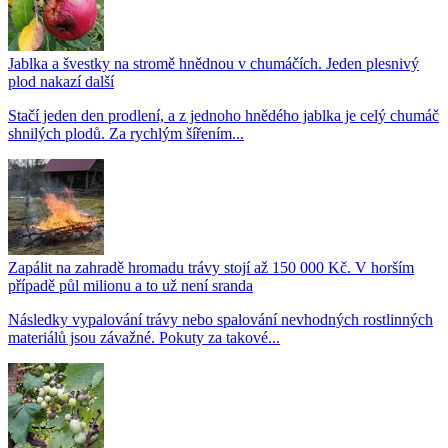
Jablka a švestky na stromě hnědnou v chumáčích. Jeden plesnivý
plod nakazí další
Stačí jeden den prodlení, a z jednoho hnědého jablka je celý chumáč
shnilých plodů. Za rychlým šířením...
Zapálit na zahradě hromadu trávy stojí až 150 000 Kč. V horším
případě půl milionu a to už není sranda
Následky vypalování trávy nebo spalování nevhodných rostlinných
materiálů jsou závažné. Pokuty za takové...