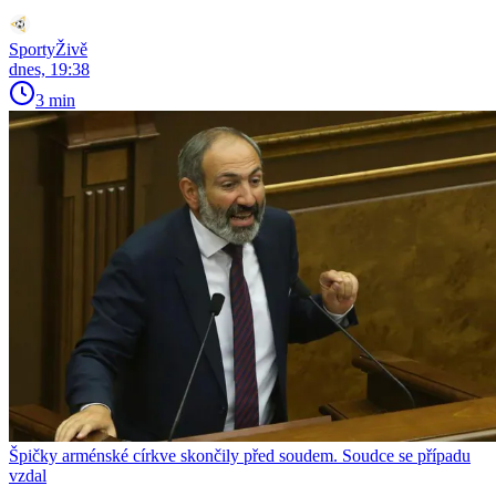
SportyŽivě
dnes, 19:38
3 min
Špičky arménské církve skončily před soudem. Soudce se případu
vzdal