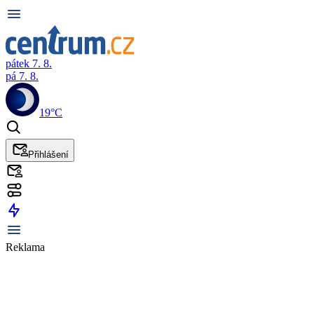
pátek 7. 8.
pá 7. 8.
19°C
Přihlášení
Reklama