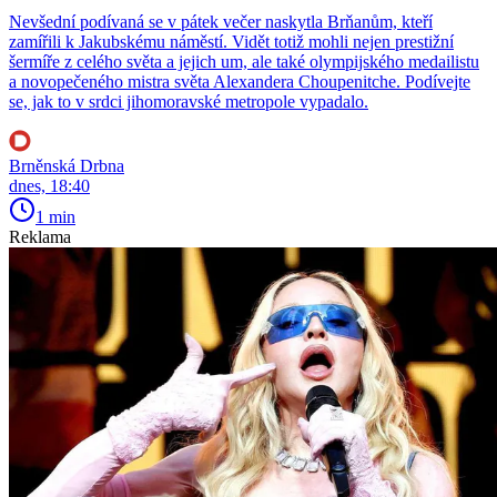
Nevšední podívaná se v pátek večer naskytla Brňanům, kteří
zamířili k Jakubskému náměstí. Vidět totiž mohli nejen prestižní
šermíře z celého světa a jejich um, ale také olympijského medailistu
a novopečeného mistra světa Alexandera Choupenitche. Podívejte
se, jak to v srdci jihomoravské metropole vypadalo.
Brněnská Drbna
dnes, 18:40
1 min
Reklama