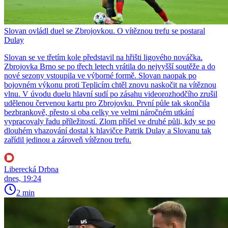
Slovan ovládl duel se Zbrojovkou. O vítěznou trefu se postaral
Dulay
Slovan se ve třetím kole představil na hřišti ligového nováčka.
Zbrojovka Brno se po třech letech vrátila do nejvyšší soutěže a do
nové sezony vstoupila ve výborné formě. Slovan naopak po
bojovném výkonu proti Teplicím chtěl znovu naskočit na vítěznou
vlnu. V úvodu duelu hlavní sudí po zásahu videorozhodčího zrušil
udělenou červenou kartu pro Zbrojovku. První půle tak skončila
bezbrankově, přesto si oba celky ve velmi náročném utkání
vypracovaly řadu příležitostí. Zlom přišel ve druhé půli, kdy se po
dlouhém vhazování dostal k hlavičce Patrik Dulay a Slovanu tak
zařídil jedinou a zároveň vítěznou trefu.
Liberecká Drbna
dnes, 19:24
2 min