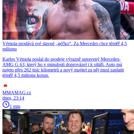
Vémola prodává své slavné „géčko“. Za Mercedes chce téměř 4,5
milionu
Karlos Vémola poslal do prodeje výrazně upravený Mercedes-
AMG G 63, který ho v minulosti doprovázel i k oltáři. Auto má
najeto přes 262 tisíc kilometrů a nový majitel za něj musí zaplatit
téměř 4,5 milionu korun.
MMAMAG.cz
dnes, 23:14
1 min