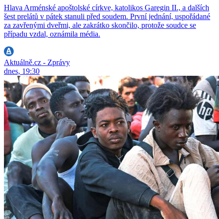
Hlava Arménské apoštolské církve, katolikos Garegin II., a dalších
šest prelátů v pátek stanuli před soudem. První jednání, uspořádané
za zavřenými dveřmi, ale zakrátko skončilo, protože soudce se
případu vzdal, oznámila média.
Aktuálně.cz - Zprávy
dnes, 19:30