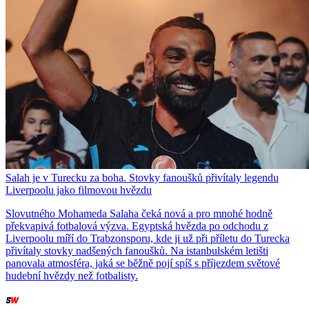
Salah je v Turecku za boha. Stovky fanoušků přivítaly legendu
Liverpoolu jako filmovou hvězdu
Slovutného Mohameda Salaha čeká nová a pro mnohé hodně
překvapivá fotbalová výzva. Egyptská hvězda po odchodu z
Liverpoolu míří do Trabzonsporu, kde ji už při příletu do Turecka
přivítaly stovky nadšených fanoušků. Na istanbulském letišti
panovala atmosféra, jaká se běžně pojí spíš s příjezdem světové
hudební hvězdy než fotbalisty.