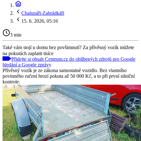
Chalupáři-Zahrádkáři
15. 6. 2026, 05:16
3 min
Také vám stojí u domu bez povšimnutí? Za přívěsný vozík můžete
na pokutách zaplatit tisíce
Přidejte si obsah Centrum.cz do oblíbených zdrojů pro Google
hledání a Google zprávy
Přívěsný vozík je ze zákona samostatné vozidlo. Bez vlastního
povinného ručení hrozí pokuta až 50 000 Kč, a to při první silniční
kontrole.