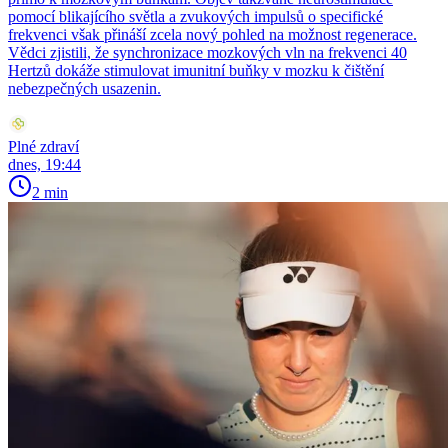
pomocí blikajícího světla a zvukových impulsů o specifické
frekvenci však přináší zcela nový pohled na možnost regenerace.
Vědci zjistili, že synchronizace mozkových vln na frekvenci 40
Hertzů dokáže stimulovat imunitní buňky v mozku k čištění
nebezpečných usazenin.
Plné zdraví
dnes, 19:44
2 min