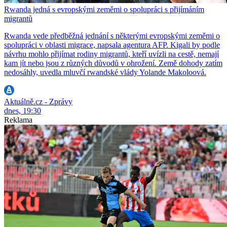
Rwanda jedná s evropskými zeměmi o spolupráci s přijímáním
migrantů
Rwanda vede předběžná jednání s některými evropskými zeměmi o
spolupráci v oblasti migrace, napsala agentura AFP. Kigali by podle
návrhu mohlo přijímat rodiny migrantů, kteří uvízli na cestě, nemají
kam jít nebo jsou z různých důvodů v ohrožení. Země dohody zatím
nedosáhly, uvedla mluvčí rwandské vlády Yolande Makoloová.
Aktuálně.cz - Zprávy
dnes, 19:30
Reklama