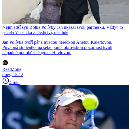
Nejmladší syn Bolka Polívky Jan ukázal svou partnerku. Vždyť to
je celá Vlastička z Dědictví, píší lidé
Jan Polívka tvoří pár s mladou herečkou Anetou Kalertovou.
Půvabná studentka na sebe poutá obrovskou pozornost kvůli
nápadné podobě s Dagmar Havlovou.
ReadZone
dnes, 18:12
4 min