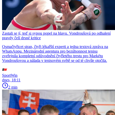
Zastali se jí, teď si sypou popel na hlavu. Vondroušová po odhalení
pravdy čelí drsné kritice
Osmačtyřicet stran, čtyři lékařští experti a jedna textová zpráva na
WhatsAppu. Mezinárodní agentura pro bezúhonnost tenisu
zveřejnila kompletní odůvodnění čtyřletého trestu pro Markétu
Vondroušovou a nálada v tenisovém světě se od té chvíle otočila.
SportWin
dnes, 18:11
2 min