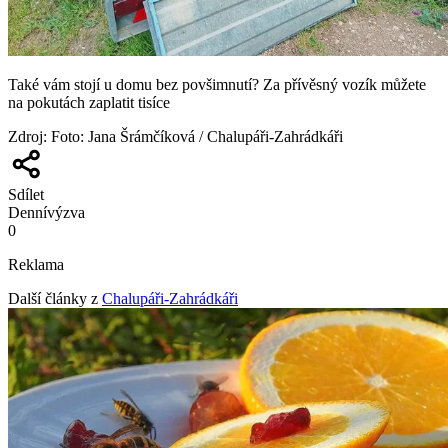
Také vám stojí u domu bez povšimnutí? Za přívěsný vozík můžete
na pokutách zaplatit tisíce
Zdroj
:
Foto: Jana Šrámčíková / Chalupáři-Zahrádkáři
Sdílet
Denní
výzva
0
Reklama
Další články z
Chalupáři-Zahrádkáři