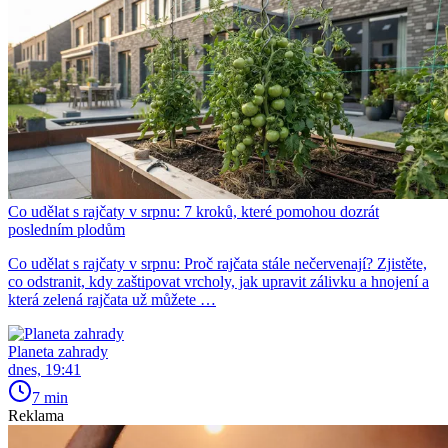
Co udělat s rajčaty v srpnu: 7 kroků, které pomohou dozrát
posledním plodům
Co udělat s rajčaty v srpnu: Proč rajčata stále nečervenají? Zjistěte,
co odstranit, kdy zaštipovat vrcholy, jak upravit zálivku a hnojení a
která zelená rajčata už můžete …
Planeta zahrady
dnes, 19:41
7 min
Reklama