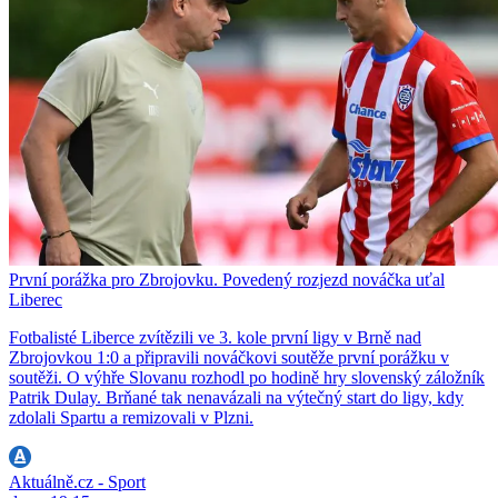
První porážka pro Zbrojovku. Povedený rozjezd nováčka uťal
Liberec
Fotbalisté Liberce zvítězili ve 3. kole první ligy v Brně nad
Zbrojovkou 1:0 a připravili nováčkovi soutěže první porážku v
soutěži. O výhře Slovanu rozhodl po hodině hry slovenský záložník
Patrik Dulay. Brňané tak nenavázali na výtečný start do ligy, kdy
zdolali Spartu a remizovali v Plzni.
Aktuálně.cz - Sport