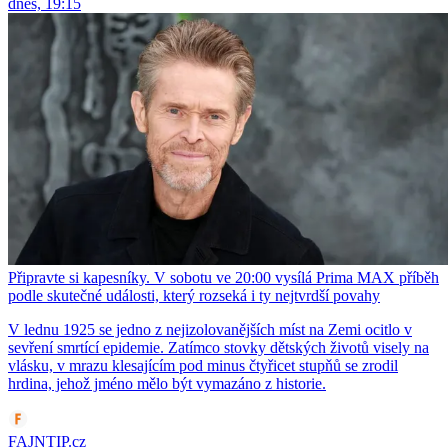
dnes, 19:15
Připravte si kapesníky. V sobotu ve 20:00 vysílá Prima MAX příběh
podle skutečné události, který rozseká i ty nejtvrdší povahy
V lednu 1925 se jedno z nejizolovanějších míst na Zemi ocitlo v
sevření smrtící epidemie. Zatímco stovky dětských životů visely na
vlásku, v mrazu klesajícím pod minus čtyřicet stupňů se zrodil
hrdina, jehož jméno mělo být vymazáno z historie.
FAJNTIP.cz