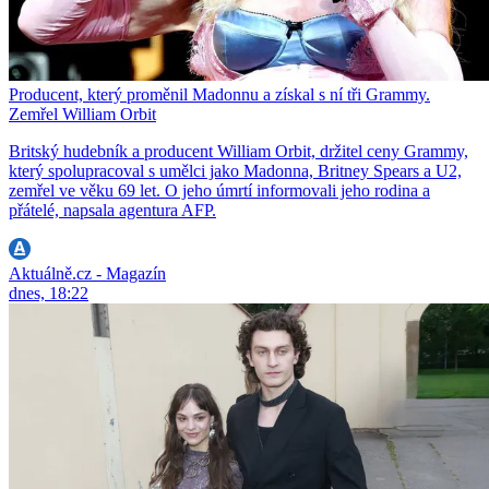
Producent, který proměnil Madonnu a získal s ní tři Grammy.
Zemřel William Orbit
Britský hudebník a producent William Orbit, držitel ceny Grammy,
který spolupracoval s umělci jako Madonna, Britney Spears a U2,
zemřel ve věku 69 let. O jeho úmrtí informovali jeho rodina a
přátelé, napsala agentura AFP.
Aktuálně.cz - Magazín
dnes, 18:22