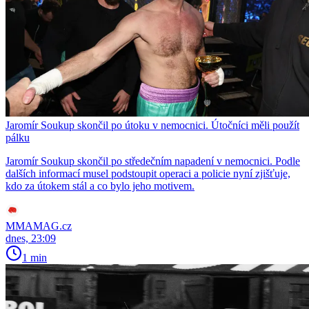
Jaromír Soukup skončil po útoku v nemocnici. Útočníci měli použít
pálku
Jaromír Soukup skončil po středečním napadení v nemocnici. Podle
dalších informací musel podstoupit operaci a policie nyní zjišťuje,
kdo za útokem stál a co bylo jeho motivem.
MMAMAG.cz
dnes, 23:09
1 min