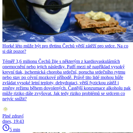
Horké léto může být pro třetinu Čechů větší zátěží pro srdce. Na co
si dát pozor?
Téměř 3,6 milionu Čechů žije s některým z kardiovaskulárních
onemocnění nebo jejich následky. Patří mezi ně například vysoký
krevní tlak, ischemická choroba srdeční, porucha srdečního rytmu
nebo stav po cévní mozkové příhodě. Právě tito lidé mohou hůře
zvládat vysoké letní teploty, dehydrataci, větší fyzickou zátěž i
změny režimu během dovolených. Častější konzumace alkoholu pak
může riziko dále zvyšovat. Jak tedy riziko problémů se srdcem co
nejvíc snížit?
Plné zdraví
dnes, 19:43
5 min