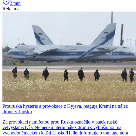
2 min
Reklama
Protiruská hysterie a provokace z Kyjeva, reaguje Kreml na nález
dronu v Lipsku
Za provokaci namířenou proti Rusku označilo v pátek ruské
velvyslanectví v Německu úterní nález dronu s výbušninou na
východoněmeckém letišti Lipsko/Halle. Informuje o tom agentura