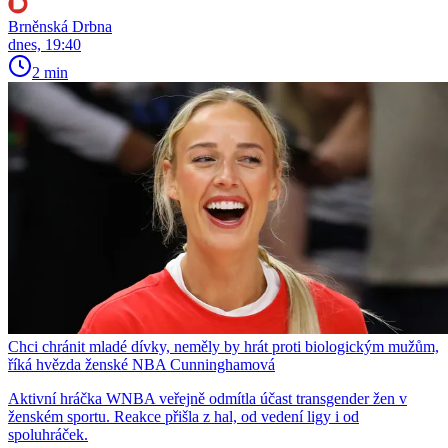
Brněnská Drbna
dnes, 19:40
2 min
Chci chránit mladé dívky, neměly by hrát proti biologickým mužům,
říká hvězda ženské NBA Cunninghamová
Aktivní hráčka WNBA veřejně odmítla účast transgender žen v
ženském sportu. Reakce přišla z hal, od vedení ligy i od
spoluhráček.