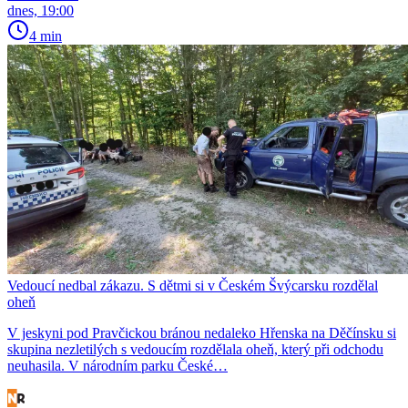
dnes, 19:00
4 min
Vedoucí nedbal zákazu. S dětmi si v Českém Švýcarsku rozdělal
oheň
V jeskyni pod Pravčickou bránou nedaleko Hřenska na Děčínsku si
skupina nezletilých s vedoucím rozdělala oheň, který při odchodu
neuhasila. V národním parku České…