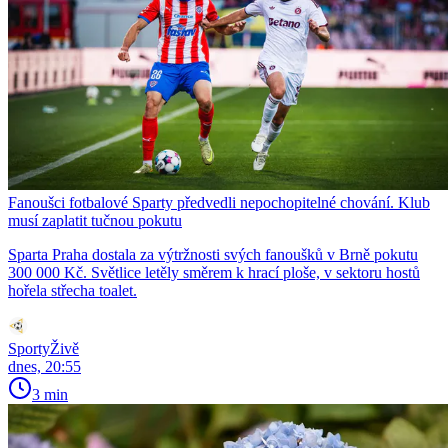
Fanoušci fotbalové Sparty předvedli nepochopitelné chování. Klub
musí zaplatit tučnou pokutu
Sparta Praha dostala za výtržnosti svých fanoušků v Brně pokutu
300 000 Kč. Světlice letěly směrem k hrací ploše, v sektoru hostů
hořela střecha toalet.
SportyŽivě
dnes, 20:55
3 min