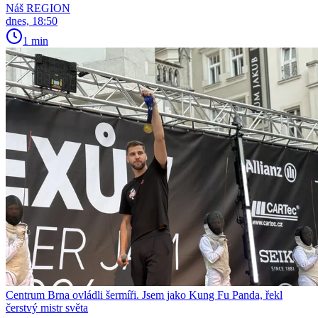
Náš REGION
dnes, 18:50
1 min
Centrum Brna ovládli šermíři. Jsem jako Kung Fu Panda, řekl
čerstvý mistr světa