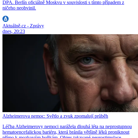
DPA. Berlín oficiálně Moskvu v souvislosti s tímto případem z
ničeho neobvinil.
Aktuálně.cz - Zprávy
dnes, 20:23
Alzheimerova nemoc: Světlo a zvuk zpomalují průběh
Léčba Alzheimerovy nemoci narážela dlouhá léta na neprostupnou
hematoencefalickou bariéru, která bránila většině léků proniknout
přímo k mozkovým buňkám. Objev takzvané neurostimulace