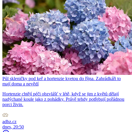
Půl skleničky pod keř a hortenzie kvetou do října. Zahrádkáři to
mají doma a nevědí
Hortenzie chtějí péči obzvlášť v létě, když se jim z květů dělají
nadýchané koule jako z pohádky. Právě tehdy potřebují pořádnou
porci živin.
adbz.cz
dnes, 20:50