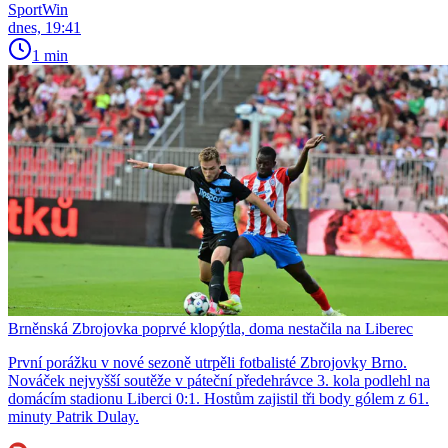
SportWin
dnes, 19:41
1 min
Brněnská Zbrojovka poprvé klopýtla, doma nestačila na Liberec
První porážku v nové sezoně utrpěli fotbalisté Zbrojovky Brno.
Nováček nejvyšší soutěže v páteční předehrávce 3. kola podlehl na
domácím stadionu Liberci 0:1. Hostům zajistil tři body gólem z 61.
minuty Patrik Dulay.