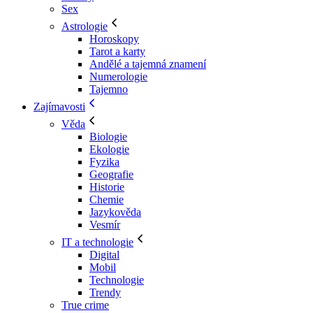
Sex
Astrologie
Horoskopy
Tarot a karty
Andělé a tajemná znamení
Numerologie
Tajemno
Zajímavosti
Věda
Biologie
Ekologie
Fyzika
Geografie
Historie
Chemie
Jazykověda
Vesmír
IT a technologie
Digital
Mobil
Technologie
Trendy
True crime