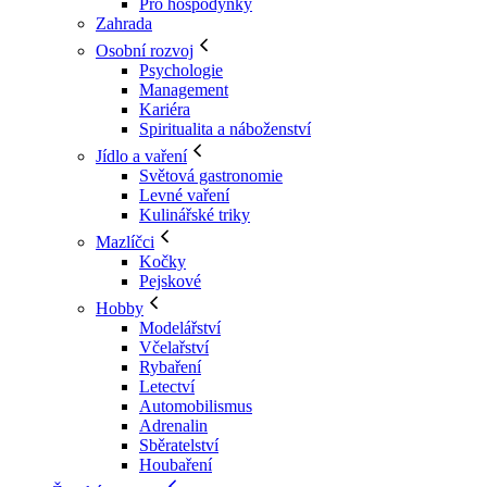
Pro hospodyňky
Zahrada
Osobní rozvoj
Psychologie
Management
Kariéra
Spiritualita a náboženství
Jídlo a vaření
Světová gastronomie
Levné vaření
Kulinářské triky
Mazlíčci
Kočky
Pejskové
Hobby
Modelářství
Včelařství
Rybaření
Letectví
Automobilismus
Adrenalin
Sběratelství
Houbaření