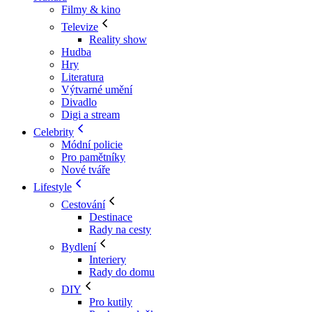
Filmy & kino
Televize
Reality show
Hudba
Hry
Literatura
Výtvarné umění
Divadlo
Digi a stream
Celebrity
Módní policie
Pro pamětníky
Nové tváře
Lifestyle
Cestování
Destinace
Rady na cesty
Bydlení
Interiery
Rady do domu
DIY
Pro kutily