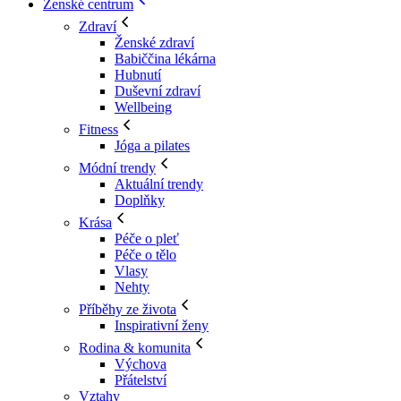
Ženské centrum
Zdraví
Ženské zdraví
Babiččina lékárna
Hubnutí
Duševní zdraví
Wellbeing
Fitness
Jóga a pilates
Módní trendy
Aktuální trendy
Doplňky
Krása
Péče o pleť
Péče o tělo
Vlasy
Nehty
Příběhy ze života
Inspirativní ženy
Rodina & komunita
Výchova
Přátelství
Vztahy