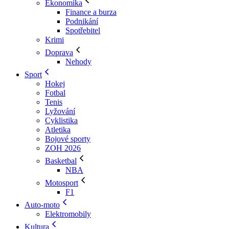
Ekonomika
Finance a burza
Podnikání
Spotřebitel
Krimi
Doprava
Nehody
Sport
Hokej
Fotbal
Tenis
Lyžování
Cyklistika
Atletika
Bojové sporty
ZOH 2026
Basketbal
NBA
Motosport
F1
Auto-moto
Elektromobily
Kultura