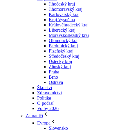
Jihočeský kraj
Jihomoravský kraj
Karlovarský kraj
Kraj Vysočina
Králověhradecký kraj
Liberecký kraj
Moravskoslezský kraj
Olomoucký kraj
Pardubický kraj
Plzeňský kraj
Středočeský kraj
Ústecký kraj
Zlínský kraj
Praha
Brno
Ostrava
Školství
Zdravotnictví
Politika
O počasí
Volby 2026
Zahraničí
Evropa
Slovensko