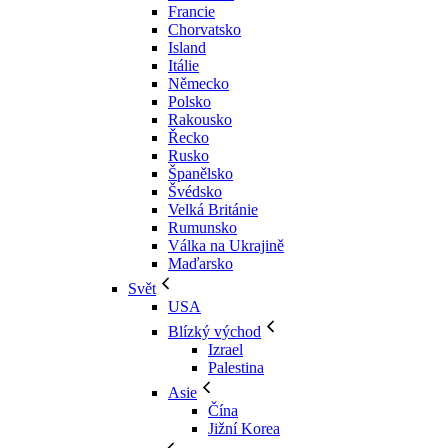
Francie
Chorvatsko
Island
Itálie
Německo
Polsko
Rakousko
Řecko
Rusko
Španělsko
Švédsko
Velká Británie
Rumunsko
Válka na Ukrajině
Maďarsko
Svět
USA
Blízký východ
Izrael
Palestina
Asie
Čína
Jižní Korea