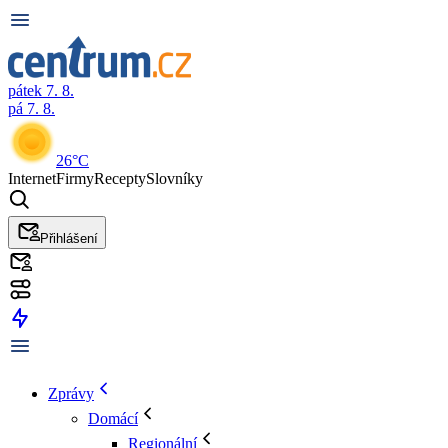
pátek 7. 8.
pá 7. 8.
26°C
Internet
Firmy
Recepty
Slovníky
Přihlášení
Zprávy
Domácí
Regionální