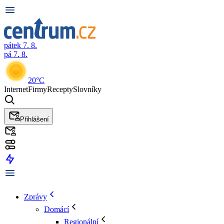
pátek 7. 8.
pá 7. 8.
20°C
Internet
Firmy
Recepty
Slovníky
Přihlášení
Zprávy
Domácí
Regionální