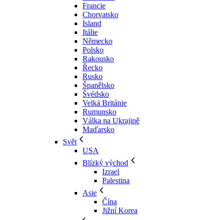
Francie
Chorvatsko
Island
Itálie
Německo
Polsko
Rakousko
Řecko
Rusko
Španělsko
Švédsko
Velká Británie
Rumunsko
Válka na Ukrajině
Maďarsko
Svět
USA
Blízký východ
Izrael
Palestina
Asie
Čína
Jižní Korea