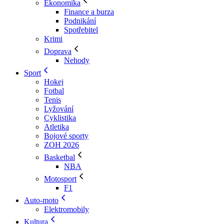
Ekonomika
Finance a burza
Podnikání
Spotřebitel
Krimi
Doprava
Nehody
Sport
Hokej
Fotbal
Tenis
Lyžování
Cyklistika
Atletika
Bojové sporty
ZOH 2026
Basketbal
NBA
Motosport
F1
Auto-moto
Elektromobily
Kultura