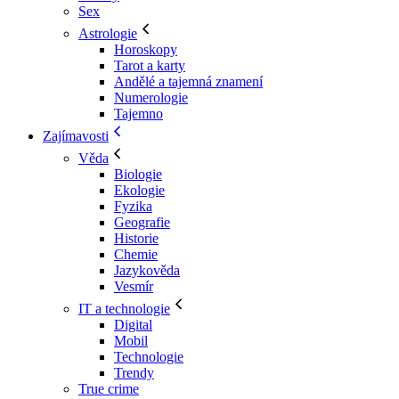
Sex
Astrologie
Horoskopy
Tarot a karty
Andělé a tajemná znamení
Numerologie
Tajemno
Zajímavosti
Věda
Biologie
Ekologie
Fyzika
Geografie
Historie
Chemie
Jazykověda
Vesmír
IT a technologie
Digital
Mobil
Technologie
Trendy
True crime