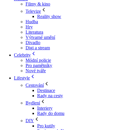
Filmy & kino
Televize
Reality show
Hudba
Hry
Literatura
Výtvarné umění
Divadlo
Digi a stream
Celebrity
Módní policie
Pro pamětníky
Nové tváře
Lifestyle
Cestování
Destinace
Rady na cesty
Bydlení
Interiery
Rady do domu
DIY
Pro kutily