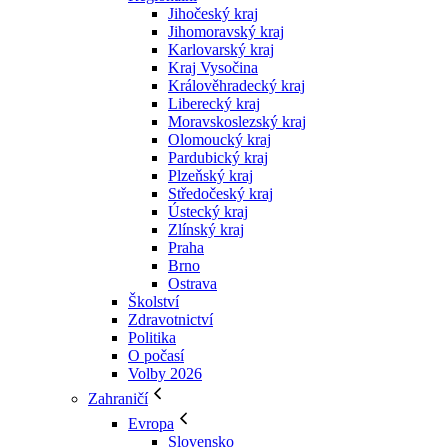
Jihočeský kraj
Jihomoravský kraj
Karlovarský kraj
Kraj Vysočina
Králověhradecký kraj
Liberecký kraj
Moravskoslezský kraj
Olomoucký kraj
Pardubický kraj
Plzeňský kraj
Středočeský kraj
Ústecký kraj
Zlínský kraj
Praha
Brno
Ostrava
Školství
Zdravotnictví
Politika
O počasí
Volby 2026
Zahraničí
Evropa
Slovensko