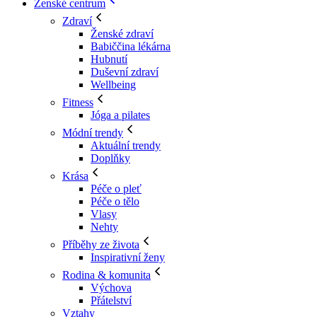
Ženské centrum
Zdraví
Ženské zdraví
Babiččina lékárna
Hubnutí
Duševní zdraví
Wellbeing
Fitness
Jóga a pilates
Módní trendy
Aktuální trendy
Doplňky
Krása
Péče o pleť
Péče o tělo
Vlasy
Nehty
Příběhy ze života
Inspirativní ženy
Rodina & komunita
Výchova
Přátelství
Vztahy