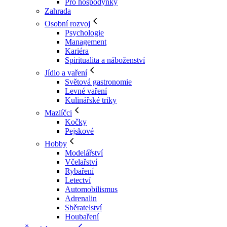
Pro hospodyňky
Zahrada
Osobní rozvoj
Psychologie
Management
Kariéra
Spiritualita a náboženství
Jídlo a vaření
Světová gastronomie
Levné vaření
Kulinářské triky
Mazlíčci
Kočky
Pejskové
Hobby
Modelářství
Včelařství
Rybaření
Letectví
Automobilismus
Adrenalin
Sběratelství
Houbaření