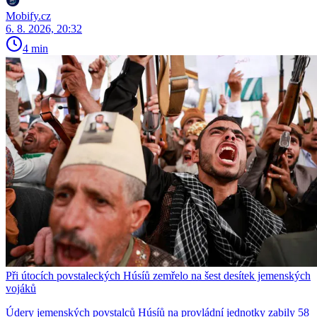
Mobify.cz
6. 8. 2026, 20:32
4 min
Při útocích povstaleckých Húsíů zemřelo na šest desítek jemenských
vojáků
Údery jemenských povstalců Húsíů na provládní jednotky zabily 58