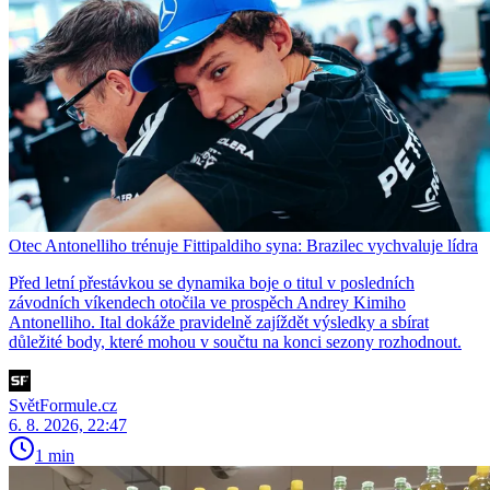
Otec Antonelliho trénuje Fittipaldiho syna: Brazilec vychvaluje lídra
Před letní přestávkou se dynamika boje o titul v posledních
závodních víkendech otočila ve prospěch Andrey Kimiho
Antonelliho. Ital dokáže pravidelně zajíždět výsledky a sbírat
důležité body, které mohou v součtu na konci sezony rozhodnout.
SvětFormule.cz
6. 8. 2026, 22:47
1 min