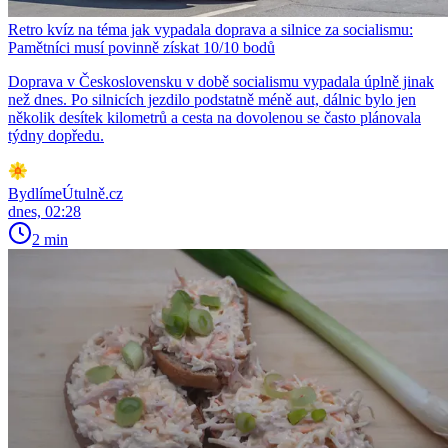
Retro kvíz na téma jak vypadala doprava a silnice za socialismu:
Pamětníci musí povinně získat 10/10 bodů
Doprava v Československu v době socialismu vypadala úplně jinak
než dnes. Po silnicích jezdilo podstatně méně aut, dálnic bylo jen
několik desítek kilometrů a cesta na dovolenou se často plánovala
týdny dopředu.
BydlímeÚtulně.cz
dnes, 02:28
2 min