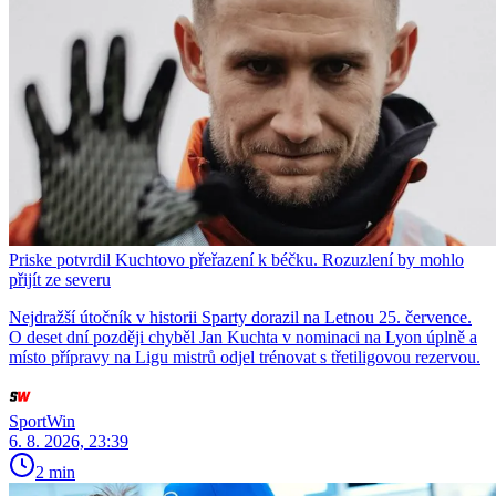
Priske potvrdil Kuchtovo přeřazení k béčku. Rozuzlení by mohlo
přijít ze severu
Nejdražší útočník v historii Sparty dorazil na Letnou 25. července.
O deset dní později chyběl Jan Kuchta v nominaci na Lyon úplně a
místo přípravy na Ligu mistrů odjel trénovat s třetiligovou rezervou.
SportWin
6. 8. 2026, 23:39
2 min