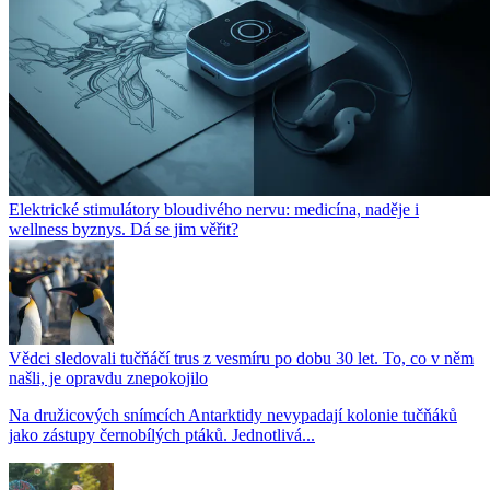
Elektrické stimulátory bloudivého nervu: medicína, naděje i
wellness byznys. Dá se jim věřit?
Vědci sledovali tučňáčí trus z vesmíru po dobu 30 let. To, co v něm
našli, je opravdu znepokojilo
Na družicových snímcích Antarktidy nevypadají kolonie tučňáků
jako zástupy černobílých ptáků. Jednotlivá...