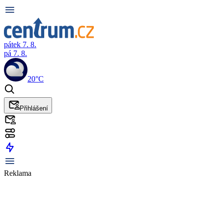
pátek 7. 8.
pá 7. 8.
20°C
Přihlášení
Reklama