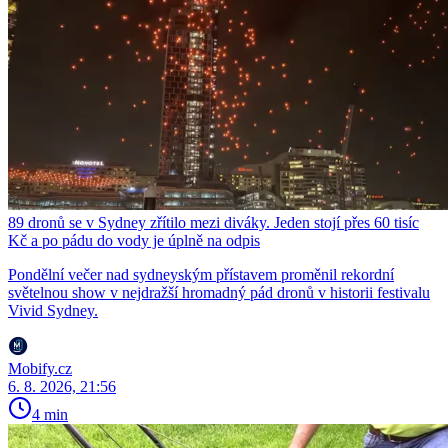
89 dronů se v Sydney zřítilo mezi diváky. Jeden stojí přes 60 tisíc
Kč a po pádu do vody je úplně na odpis
Pondělní večer nad sydneyským přístavem proměnil rekordní
světelnou show v nejdražší hromadný pád dronů v historii festivalu
Vivid Sydney.
Mobify.cz
6. 8. 2026, 21:56
4 min