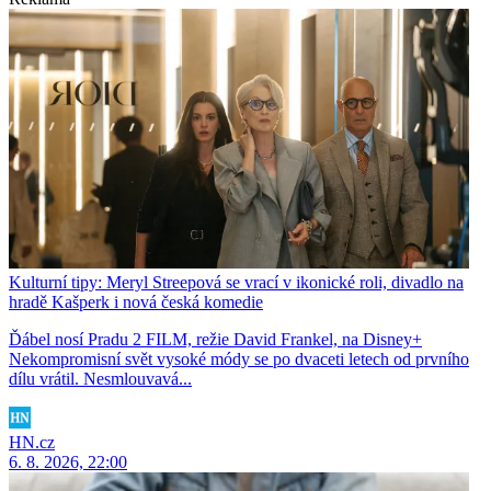
Kulturní tipy: Meryl Streepová se vrací v ikonické roli, divadlo na
hradě Kašperk i nová česká komedie
Ďábel nosí Pradu 2 FILM, režie David Frankel, na Disney+
Nekompromisní svět vysoké módy se po dvaceti letech od prvního
dílu vrátil. Nesmlouvavá...
HN.cz
6. 8. 2026, 22:00