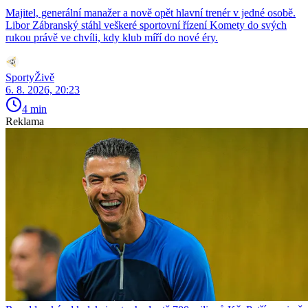
Majitel, generální manažer a nově opět hlavní trenér v jedné osobě.
Libor Zábranský stáhl veškeré sportovní řízení Komety do svých
rukou právě ve chvíli, kdy klub míří do nové éry.
SportyŽivě
6. 8. 2026, 20:23
4 min
Reklama