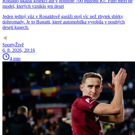
Ronaldo ukázal kolekci aut v hodnotě 700 milionů Kč. Patří mezi ně
model, kterých vzniklo jen deset
Jeden jediný vůz v Ronaldově garáži stojí víc než zbytek sbírky
dohromady. Je to Bugatti, které automobilka vyrobila v pouhých
deseti kusech.
SportyŽivě
6. 8. 2026, 20:16
4 min