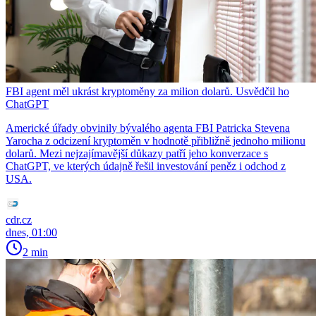
FBI agent měl ukrást kryptoměny za milion dolarů. Usvědčil ho
ChatGPT
Americké úřady obvinily bývalého agenta FBI Patricka Stevena
Yarocha z odcizení kryptoměn v hodnotě přibližně jednoho milionu
dolarů. Mezi nejzajímavější důkazy patří jeho konverzace s
ChatGPT, ve kterých údajně řešil investování peněz i odchod z
USA.
cdr.cz
dnes, 01:00
2 min