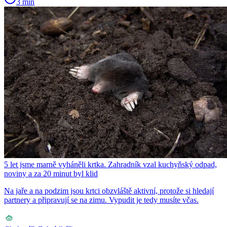
3 min
5 let jsme marně vyháněli krtka. Zahradník vzal kuchyňský odpad,
noviny a za 20 minut byl klid
Na jaře a na podzim jsou krtci obzvláště aktivní, protože si hledají
partnery a připravují se na zimu. Vypudit je tedy musíte včas.