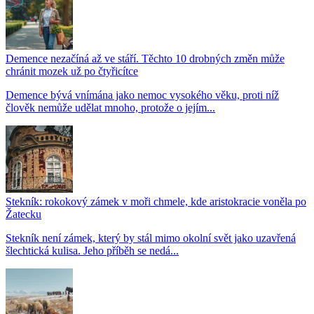
Demence nezačíná až ve stáří. Těchto 10 drobných změn může
chránit mozek už po čtyřicítce
Demence bývá vnímána jako nemoc vysokého věku, proti níž
člověk nemůže udělat mnoho, protože o jejím...
Stekník: rokokový zámek v moři chmele, kde aristokracie voněla po
Žatecku
Stekník není zámek, který by stál mimo okolní svět jako uzavřená
šlechtická kulisa. Jeho příběh se nedá...