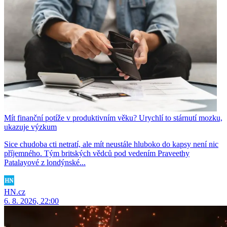
Mít finanční potíže v produktivním věku? Urychlí to stárnutí mozku,
ukazuje výzkum
Sice chudoba cti netratí, ale mít neustále hluboko do kapsy není nic
příjemného. Tým britských vědců pod vedením Praveethy
Patalayové z londýnské...
HN.cz
6. 8. 2026, 22:00