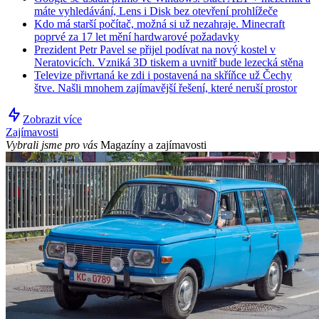
máte vyhledávání, Lens i Disk bez otevření prohlížeče
Kdo má starší počítač, možná si už nezahraje. Minecraft
poprvé za 17 let mění hardwarové požadavky
Prezident Petr Pavel se přijel podívat na nový kostel v
Neratovicích. Vzniká 3D tiskem a uvnitř bude lezecká stěna
Televize přivrtaná ke zdi i postavená na skříňce už Čechy
štve. Našli mnohem zajímavější řešení, které neruší prostor
Zobrazit více
Zajímavosti
Vybrali jsme pro vás
Magazíny a zajímavosti