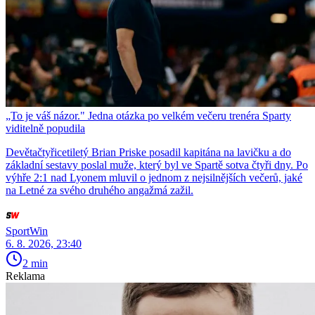
„To je váš názor." Jedna otázka po velkém večeru trenéra Sparty
viditelně popudila
Devětačtyřicetiletý Brian Priske posadil kapitána na lavičku a do
základní sestavy poslal muže, který byl ve Spartě sotva čtyři dny. Po
výhře 2:1 nad Lyonem mluvil o jednom z nejsilnějších večerů, jaké
na Letné za svého druhého angažmá zažil.
SportWin
6. 8. 2026, 23:40
2 min
Reklama