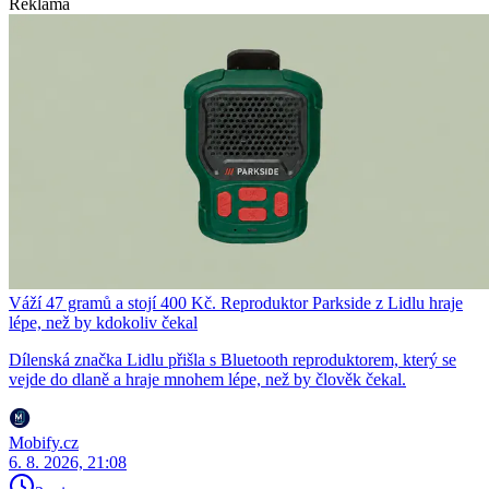
Reklama
Váží 47 gramů a stojí 400 Kč. Reproduktor Parkside z Lidlu hraje
lépe, než by kdokoliv čekal
Dílenská značka Lidlu přišla s Bluetooth reproduktorem, který se
vejde do dlaně a hraje mnohem lépe, než by člověk čekal.
Mobify.cz
6. 8. 2026, 21:08