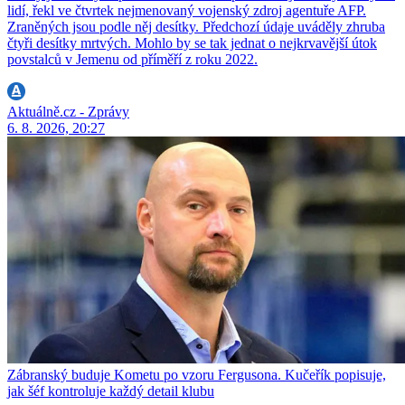
lidí, řekl ve čtvrtek nejmenovaný vojenský zdroj agentuře AFP.
Zraněných jsou podle něj desítky. Předchozí údaje uváděly zhruba
čtyři desítky mrtvých. Mohlo by se tak jednat o nejkrvavější útok
povstalců v Jemenu od příměří z roku 2022.
Aktuálně.cz - Zprávy
6. 8. 2026, 20:27
Zábranský buduje Kometu po vzoru Fergusona. Kučeřík popisuje,
jak šéf kontroluje každý detail klubu