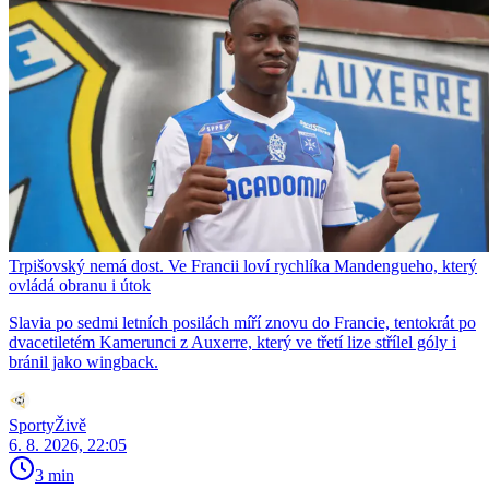
Trpišovský nemá dost. Ve Francii loví rychlíka Mandengueho, který
ovládá obranu i útok
Slavia po sedmi letních posilách míří znovu do Francie, tentokrát po
dvacetiletém Kamerunci z Auxerre, který ve třetí lize střílel góly i
bránil jako wingback.
SportyŽivě
6. 8. 2026, 22:05
3 min