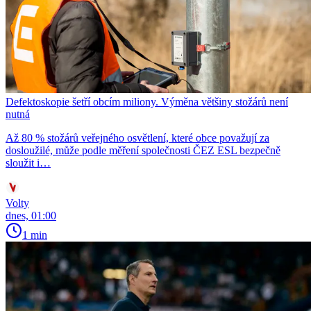
Defektoskopie šetří obcím miliony. Výměna většiny stožárů není
nutná
Až 80 % stožárů veřejného osvětlení, které obce považují za
dosloužilé, může podle měření společnosti ČEZ ESL bezpečně
sloužit i…
Volty
dnes, 01:00
1 min