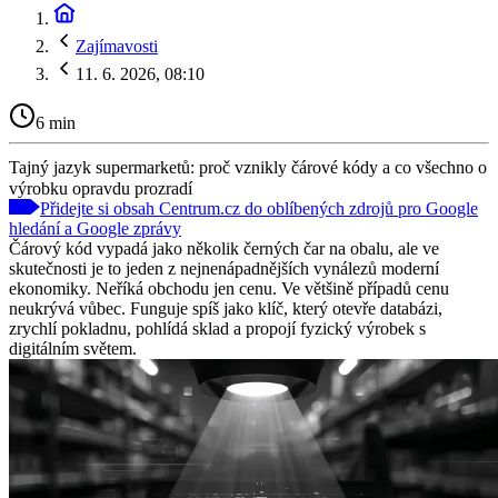
Zajímavosti
11. 6. 2026, 08:10
6 min
Tajný jazyk supermarketů: proč vznikly čárové kódy a co všechno o
výrobku opravdu prozradí
Přidejte si obsah Centrum.cz do oblíbených zdrojů pro Google
hledání a Google zprávy
Čárový kód vypadá jako několik černých čar na obalu, ale ve
skutečnosti je to jeden z nejnenápadnějších vynálezů moderní
ekonomiky. Neříká obchodu jen cenu. Ve většině případů cenu
neukrývá vůbec. Funguje spíš jako klíč, který otevře databázi,
zrychlí pokladnu, pohlídá sklad a propojí fyzický výrobek s
digitálním světem.