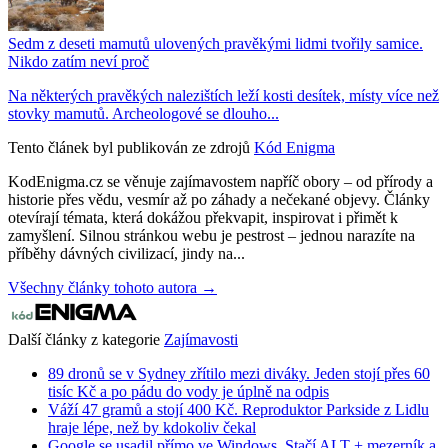
Sedm z deseti mamutů ulovených pravěkými lidmi tvořily samice.
Nikdo zatím neví proč
Na některých pravěkých nalezištích leží kosti desítek, místy více než
stovky mamutů. Archeologové se dlouho...
Tento článek byl publikován ze zdrojů
Kód Enigma
KodEnigma.cz se věnuje zajímavostem napříč obory – od přírody a
historie přes vědu, vesmír až po záhady a nečekané objevy. Články
otevírají témata, která dokážou překvapit, inspirovat i přimět k
zamyšlení. Silnou stránkou webu je pestrost – jednou narazíte na
příběhy dávných civilizací, jindy na...
Všechny články tohoto autora →
Další články z kategorie
Zajímavosti
89 dronů se v Sydney zřítilo mezi diváky. Jeden stojí přes 60
tisíc Kč a po pádu do vody je úplně na odpis
Váží 47 gramů a stojí 400 Kč. Reproduktor Parkside z Lidlu
hraje lépe, než by kdokoliv čekal
Google se usadil přímo ve Windows. Stačí ALT + mezerník a