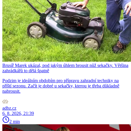
Brusíř Marek ukázal, pod jakým úhlem brousit nůž sekačky. Většina
zahrádkářů to dělá špatně
Podzim je ideálním obdobím pro přípravu zahradní techniky na
příští sezonu. Začít je dobré u sekačky, kterou je třeba důkladně
nabrousit.
adbz.cz
6. 8. 2026, 21:39
2 min