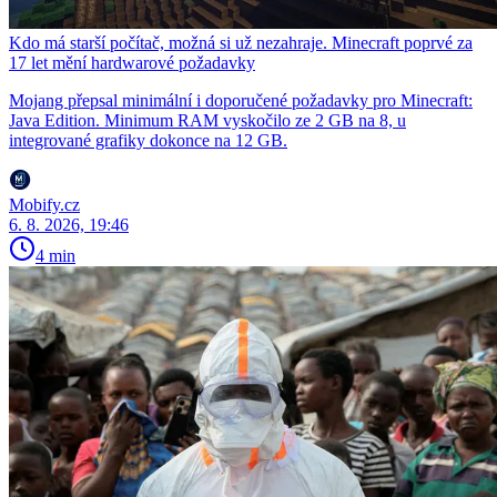
Kdo má starší počítač, možná si už nezahraje. Minecraft poprvé za
17 let mění hardwarové požadavky
Mojang přepsal minimální i doporučené požadavky pro Minecraft:
Java Edition. Minimum RAM vyskočilo ze 2 GB na 8, u
integrované grafiky dokonce na 12 GB.
Mobify.cz
6. 8. 2026, 19:46
4 min