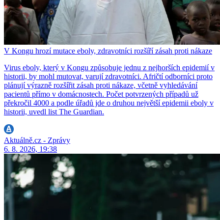
V Kongu hrozí mutace eboly, zdravotníci rozšíří zásah proti nákaze
Virus eboly, který v Kongu způsobuje jednu z nejhorších epidemií v
historii, by mohl mutovat, varují zdravotníci. Afričtí odborníci proto
plánují výrazně rozšířit zásah proti nákaze, včetně vyhledávání
pacientů přímo v domácnostech. Počet potvrzených případů už
překročil 4000 a podle úřadů jde o druhou největší epidemii eboly v
historii, uvedl list The Guardian.
Aktuálně.cz - Zprávy
6. 8. 2026, 19:38