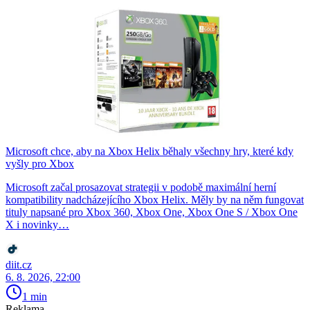
Microsoft chce, aby na Xbox Helix běhaly všechny hry, které kdy
vyšly pro Xbox
Microsoft začal prosazovat strategii v podobě maximální herní
kompatibility nadcházejícího Xbox Helix. Měly by na něm fungovat
tituly napsané pro Xbox 360, Xbox One, Xbox One S / Xbox One
X i novinky…
diit.cz
6. 8. 2026, 22:00
1 min
Reklama