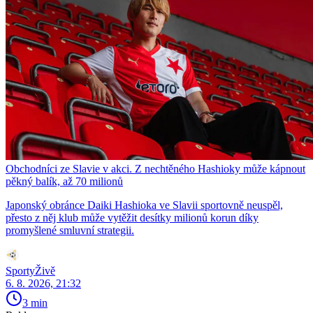
Obchodníci ze Slavie v akci. Z nechtěného Hashioky může kápnout
pěkný balík, až 70 milionů
Japonský obránce Daiki Hashioka ve Slavii sportovně neuspěl,
přesto z něj klub může vytěžit desítky milionů korun díky
promyšlené smluvní strategii.
SportyŽivě
6. 8. 2026, 21:32
3 min