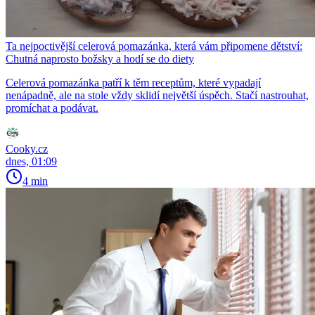
Ta nejpoctivější celerová pomazánka, která vám připomene dětství:
Chutná naprosto božsky a hodí se do diety
Celerová pomazánka patří k těm receptům, které vypadají
nenápadně, ale na stole vždy sklidí největší úspěch. Stačí nastrouhat,
promíchat a podávat.
Cooky.cz
dnes, 01:09
4 min