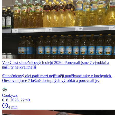
Velký test slunečnicových olejů 2026: Porovnali jsme 7 výrobků a
našli ty nejkvalitnější
Slunečnicový olej patří mezi nejčastěji používané tuky v kuchyních.
Otestovali jsme 7 běžně dostupných výrobků a porovnali je.
Cooky.cz
6. 8. 2026, 22:40
4 min