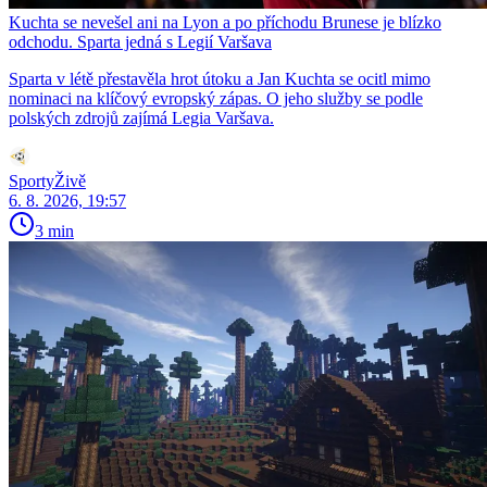
Kuchta se nevešel ani na Lyon a po příchodu Brunese je blízko
odchodu. Sparta jedná s Legií Varšava
Sparta v létě přestavěla hrot útoku a Jan Kuchta se ocitl mimo
nominaci na klíčový evropský zápas. O jeho služby se podle
polských zdrojů zajímá Legia Varšava.
SportyŽivě
6. 8. 2026, 19:57
3 min