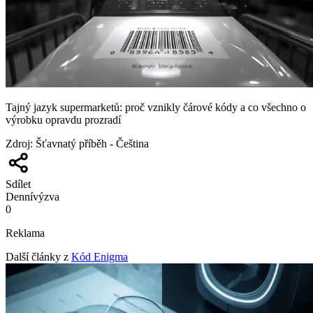
Tajný jazyk supermarketů: proč vznikly čárové kódy a co všechno o
výrobku opravdu prozradí
Zdroj
:
Šťavnatý příběh - Čeština
Sdílet
Denní
výzva
0
Reklama
Další články z
Kód Enigma