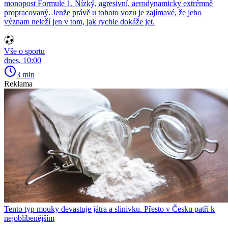
monopost Formule 1. Nízký, agresivní, aerodynamicky extrémně
propracovaný. Jenže právě u tohoto vozu je zajímavé, že jeho
význam neleží jen v tom, jak rychle dokáže jet.
Vše o sportu
dnes, 10:00
3 min
Reklama
Tento typ mouky devastuje játra a slinivku. Přesto v Česku patří k
nejoblíbenějším