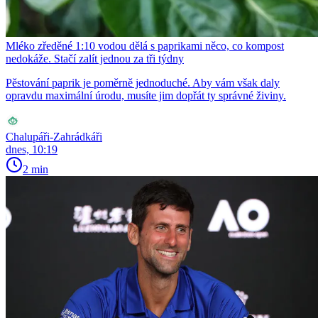
Mléko zředěné 1:10 vodou dělá s paprikami něco, co kompost
nedokáže. Stačí zalít jednou za tři týdny
Pěstování paprik je poměrně jednoduché. Aby vám však daly
opravdu maximální úrodu, musíte jim dopřát ty správné živiny.
Chalupáři-Zahrádkáři
dnes, 10:19
2 min