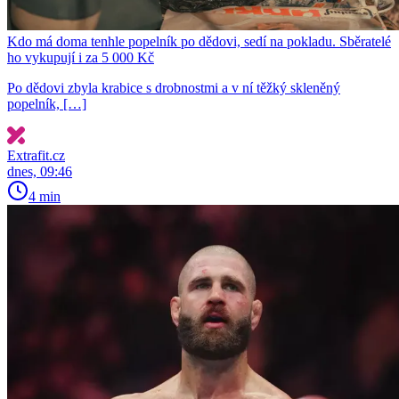
Kdo má doma tenhle popelník po dědovi, sedí na pokladu. Sběratelé
ho vykupují i za 5 000 Kč
Po dědovi zbyla krabice s drobnostmi a v ní těžký skleněný
popelník, […]
Extrafit.cz
dnes, 09:46
4 min