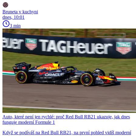
Bruneta v kuchyni
dnes, 10:01
3 min
Auto, které není jen rychlé: proč Red Bull RB21 ukazuje, jak dnes
funguje moderní Formule 1
Když se podíváš na Red Bull RB21, na první pohled vidíš moderní