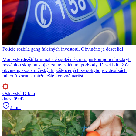
Policie rozbila gang falešných investorů. Obviněno je deset lidí
Moravskoslezští kriminalisté společně s ukrajinskou policií rozkryli
rozsáhlou skupinu stojící za investičními podvody. Deset lidí už čelí
obvinění, škoda u českých poškozených se pohybuje v desítkách
milionů korun a může ještě výrazně narůst.
Ostravská Drbna
dnes, 09:42
2 min