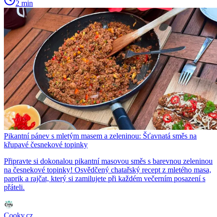
2 min
Pikantní pánev s mletým masem a zeleninou: Šťavnatá směs na
křupavé česnekové topinky
Připravte si dokonalou pikantní masovou směs s barevnou zeleninou
na česnekové topinky! Osvědčený chatařský recept z mletého masa,
paprik a rajčat, který si zamilujete při každém večerním posazení s
přáteli.
Cooky.cz