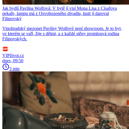
Jak bydlí Pavlína Wolfová: V bytě jí visí Mona Lisa z Císařova
pekaře, lampu má z Osvobozeného divadla, lustr jí daroval
Filipovský
Vinohradský mezonet Pavlíny Wolfové není showroom. Je to byt,
ve kterém se vaří, žije s dětmi, a z každé stěny promlouvá rodina
Filipovských.
VIPživot.cz
dnes, 09:50
3 min