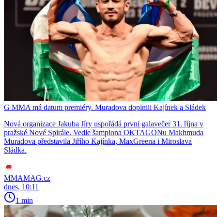
G MMA má datum premiéry. Muradova doplnili Kajínek a Sládek
Nová organizace Jakuba Jíry uspořádá první galavečer 31. října v
pražské Nové Spirále. Vedle šampiona OKTAGONu Makhmuda
Muradova představila Jiřího Kajínka, MaxGreena i Miroslava
Sládka.
MMAMAG.cz
dnes, 10:11
1 min