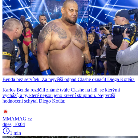
Benda bez servítek. Za největší odpad Clashe označil Diega Kotlára
Karlos Benda rozdělil známé tváře Clashe na lidi, se kterými
vychází, a ty, které nejsou jeho krevní skupinou. Nejtvrdší
hodnocení schytal Diego Kotlár.
MMAMAG.cz
dnes, 10:04
1 min