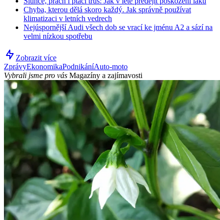
Slunce, prach i ptačí trus: Jak v létě předejít poškození laku
Chyba, kterou dělá skoro každý. Jak správně používat
klimatizaci v letních vedrech
Nejúspornější Audi všech dob se vrací ke jménu A2 a sází na
velmi nízkou spotřebu
Zobrazit více
Zprávy
Ekonomika
Podnikání
Auto-moto
Vybrali jsme pro vás
Magazíny a zajímavosti