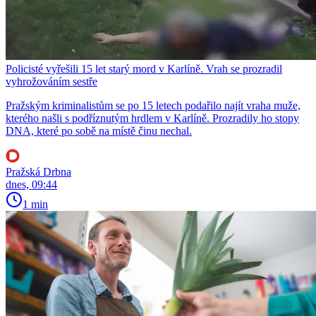
Policisté vyřešili 15 let starý mord v Karlíně. Vrah se prozradil
vyhrožováním sestře
Pražským kriminalistům se po 15 letech podařilo najít vraha muže,
kterého našli s podříznutým hrdlem v Karlíně. Prozradily ho stopy
DNA, které po sobě na místě činu nechal.
Pražská Drbna
dnes, 09:44
1 min