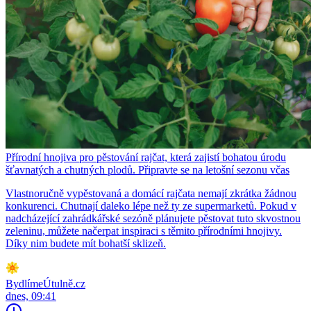
Přírodní hnojiva pro pěstování rajčat, která zajistí bohatou úrodu
šťavnatých a chutných plodů. Připravte se na letošní sezonu včas
Vlastnoručně vypěstovaná a domácí rajčata nemají zkrátka žádnou
konkurenci. Chutnají daleko lépe než ty ze supermarketů. Pokud v
nadcházející zahrádkářské sezóně plánujete pěstovat tuto skvostnou
zeleninu, můžete načerpat inspiraci s těmito přírodními hnojivy.
Díky nim budete mít bohatší sklizeň.
BydlímeÚtulně.cz
dnes, 09:41