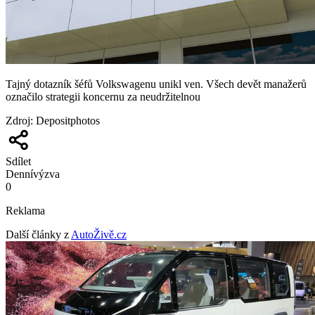
Tajný dotazník šéfů Volkswagenu unikl ven. Všech devět manažerů
označilo strategii koncernu za neudržitelnou
Zdroj
:
Depositphotos
Sdílet
Denní
výzva
0
Reklama
Další články z
AutoŽivě.cz