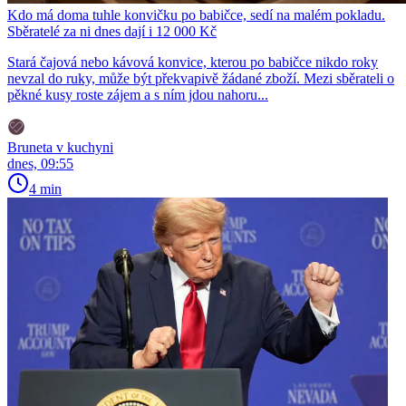
Kdo má doma tuhle konvičku po babičce, sedí na malém pokladu.
Sběratelé za ni dnes dají i 12 000 Kč
Stará čajová nebo kávová konvice, kterou po babičce nikdo roky
nevzal do ruky, může být překvapivě žádané zboží. Mezi sběrateli o
pěkné kusy roste zájem a s ním jdou nahoru...
Bruneta v kuchyni
dnes, 09:55
4 min