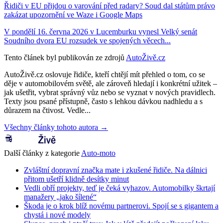
Řidiči v EU přijdou o varování před radary? Soud dal státům právo
zakázat upozornění ve Waze i Google Maps
V pondělí 16. června 2026 v Lucemburku vynesl Velký senát
Soudního dvora EU rozsudek ve spojených věcech...
Tento článek byl publikován ze zdrojů
AutoŽivě.cz
AutoŽivě.cz oslovuje řidiče, kteří chtějí mít přehled o tom, co se
děje v automobilovém světě, ale zároveň hledají i konkrétní užitek –
jak ušetřit, vybrat správný vůz nebo se vyznat v nových pravidlech.
Texty jsou psané přístupně, často s lehkou dávkou nadhledu a s
důrazem na čtivost. Vedle...
Všechny články tohoto autora →
Další články z kategorie
Auto-moto
Zvláštní dopravní značka mate i zkušené řidiče. Na dálnici
přitom ušetří klidně desítky minut
Vedli obří projekty, teď je čeká vyhazov. Automobilky škrtají
manažery „jako šílené“
Škoda je o krok blíž novému partnerovi. Spojí se s gigantem a
chystá i nové modely