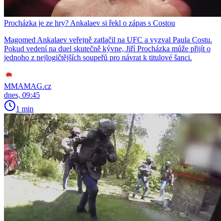
Procházka je ze hry? Ankalaev si řekl o zápas s Costou
Magomed Ankalaev veřejně zatlačil na UFC a vyzval Paula Costu.
Pokud vedení na duel skutečně kývne, Jiří Procházka může přijít o
jednoho z nejlogičtějších soupeřů pro návrat k titulové šanci.
MMAMAG.cz
dnes, 09:45
1 min