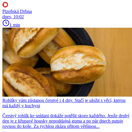
Plzeňská Drbna
dnes, 10:02
1 min
Rohlíky vám zůstanou čerstvé i 4 dny. Stačí je uložit s věcí, kterou
má každý v kuchyni
Čerstvý rohlík ke snídani dokáže potěšit skoro každého. Jenže druhý
den je z křupavé housky nepoddajná guma a po pár dnech putuje
rovnou do koše. Za rychlou zkázu přitom většinou...