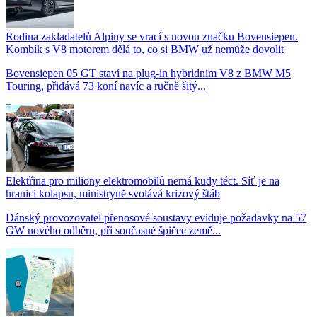
Rodina zakladatelů Alpiny se vrací s novou značku Bovensiepen.
Kombík s V8 motorem dělá to, co si BMW už nemůže dovolit
Bovensiepen 05 GT staví na plug-in hybridním V8 z BMW M5
Touring, přidává 73 koní navíc a ručně šitý...
Elektřina pro miliony elektromobilů nemá kudy téct. Síť je na
hranici kolapsu, ministryně svolává krizový štáb
Dánský provozovatel přenosové soustavy eviduje požadavky na 57
GW nového odběru, při současné špičce země...