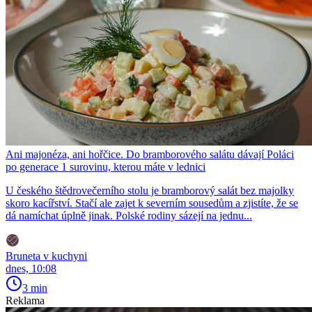
Ani majonéza, ani hořčice. Do bramborového salátu dávají Poláci
po generace 1 surovinu, kterou máte v lednici
U českého štědrovečerního stolu je bramborový salát bez majolky
skoro kacířství. Stačí ale zajet k severním sousedům a zjistíte, že se
dá namíchat úplně jinak. Polské rodiny sázejí na jednu...
Bruneta v kuchyni
dnes, 10:08
3 min
Reklama