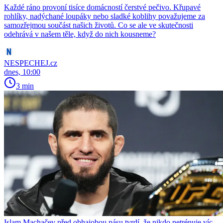
Každé ráno provoní tisíce domácností čerstvé pečivo. Křupavé
rohlíky, nadýchané loupáky nebo sladké koblihy považujeme za
samozřejmou součást našich životů. Co se ale ve skutečnosti
odehrává v našem těle, když do nich kousneme?
NESPECHEJ.cz
dnes, 10:00
3 min
Islam Machačev před obhajobou pásu tvrdí, že nikdo netrénuje víc