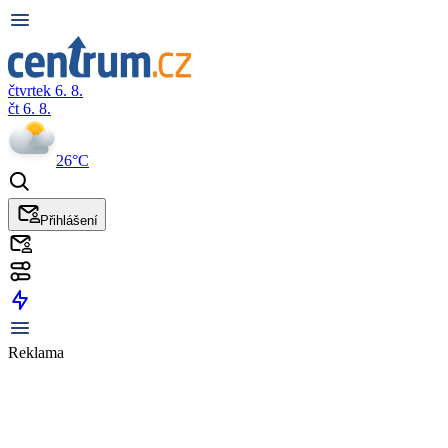
čtvrtek 6. 8.
čt 6. 8.
26°C
Přihlášení
Reklama