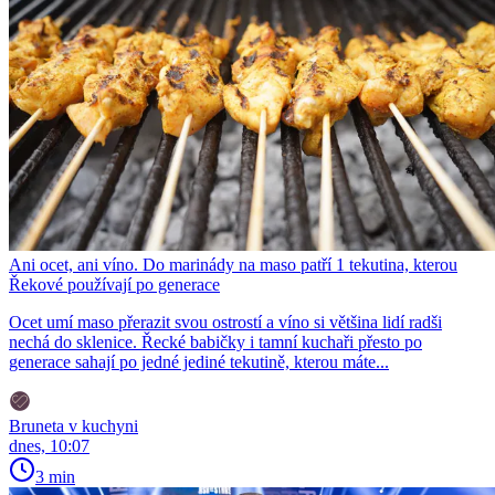
Ani ocet, ani víno. Do marinády na maso patří 1 tekutina, kterou
Řekové používají po generace
Ocet umí maso přerazit svou ostrostí a víno si většina lidí radši
nechá do sklenice. Řecké babičky i tamní kuchaři přesto po
generace sahají po jedné jediné tekutině, kterou máte...
Bruneta v kuchyni
dnes, 10:07
3 min