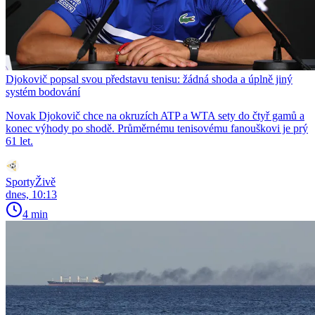
Djokovič popsal svou představu tenisu: žádná shoda a úplně jiný
systém bodování
Novak Djokovič chce na okruzích ATP a WTA sety do čtyř gamů a
konec výhody po shodě. Průměrnému tenisovému fanouškovi je prý
61 let.
SportyŽivě
dnes, 10:13
4 min