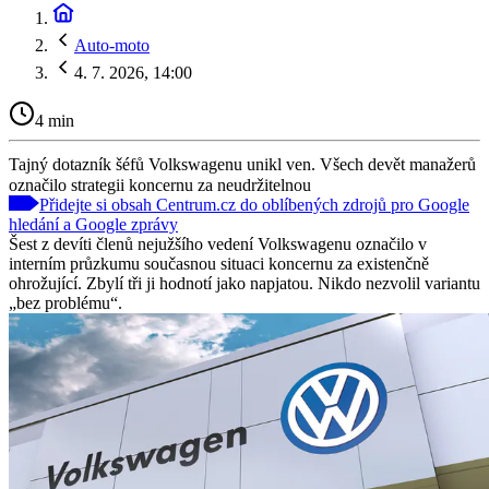
Auto-moto
4. 7. 2026, 14:00
4 min
Tajný dotazník šéfů Volkswagenu unikl ven. Všech devět manažerů
označilo strategii koncernu za neudržitelnou
Přidejte si obsah Centrum.cz do oblíbených zdrojů pro Google
hledání a Google zprávy
Šest z devíti členů nejužšího vedení Volkswagenu označilo v
interním průzkumu současnou situaci koncernu za existenčně
ohrožující. Zbylí tři ji hodnotí jako napjatou. Nikdo nezvolil variantu
„bez problému“.