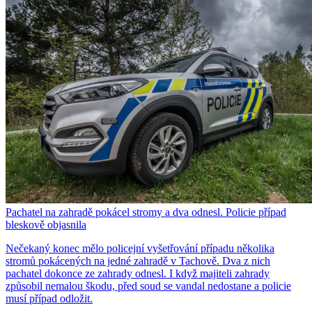
Pachatel na zahradě pokácel stromy a dva odnesl. Policie případ
bleskově objasnila
Nečekaný konec mělo policejní vyšetřování případu několika
stromů pokácených na jedné zahradě v Tachově. Dva z nich
pachatel dokonce ze zahrady odnesl. I když majiteli zahrady
způsobil nemalou škodu, před soud se vandal nedostane a policie
musí případ odložit.