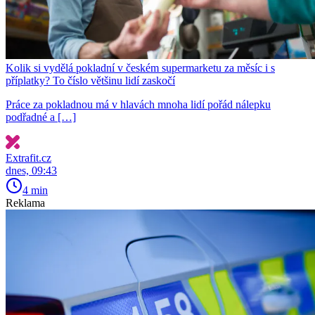
Kolik si vydělá pokladní v českém supermarketu za měsíc i s
příplatky? To číslo většinu lidí zaskočí
Práce za pokladnou má v hlavách mnoha lidí pořád nálepku
podřadné a […]
Extrafit.cz
dnes, 09:43
4 min
Reklama