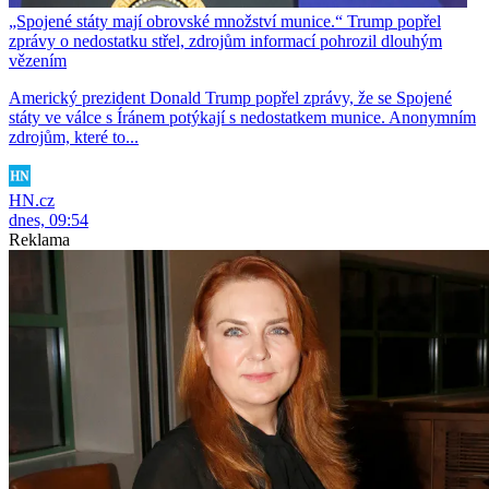
„Spojené státy mají obrovské množství munice.“ Trump popřel
zprávy o nedostatku střel, zdrojům informací pohrozil dlouhým
vězením
Americký prezident Donald Trump popřel zprávy, že se Spojené
státy ve válce s Íránem potýkají s nedostatkem munice. Anonymním
zdrojům, které to...
HN.cz
dnes, 09:54
Reklama