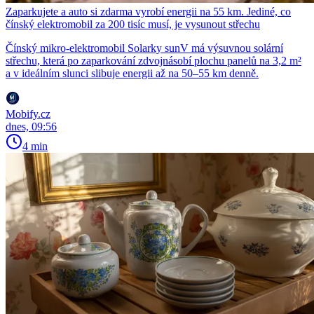
Zaparkujete a auto si zdarma vyrobí energii na 55 km. Jediné, co
čínský elektromobil za 200 tisíc musí, je vysunout střechu
Čínský mikro-elektromobil Solarky sunV má výsuvnou solární
střechu, která po zaparkování zdvojnásobí plochu panelů na 3,2 m²
a v ideálním slunci slibuje energii až na 50–55 km denně.
Mobify.cz
dnes, 09:56
4 min