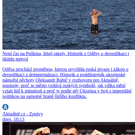
Není čas na Puškina, létají rakety. Historik z Oděsy o derusifikaci i
úklidu mrtvol
Oděsa prochází proměnou, kterou urychlila ruská invaze i zákon o
derusifikaci a deimperializaci. Historik a poddůstojník ukrajinské
námořní pěchoty Oleksandr Babič v rozhovoru pro Aktuálně,
popisuje, proč se město vzdává ruských symbolů, jak válka mění
vztah lidí k minulosti a proč je podle něj Ukrajina v boji s imperiální
politikou na samotné hraně širšího konfliktu.
Aktuálně.cz - Zprávy
dnes, 10:13