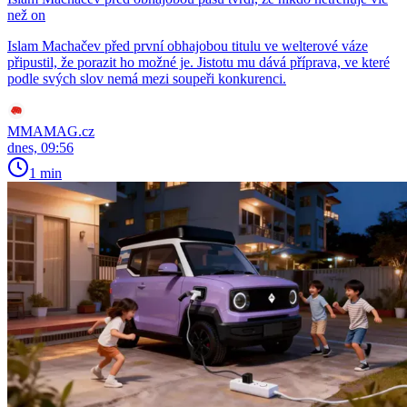
než on
Islam Machačev před první obhajobou titulu ve welterové váze
připustil, že porazit ho možné je. Jistotu mu dává příprava, ve které
podle svých slov nemá mezi soupeři konkurenci.
MMAMAG.cz
dnes, 09:56
1 min