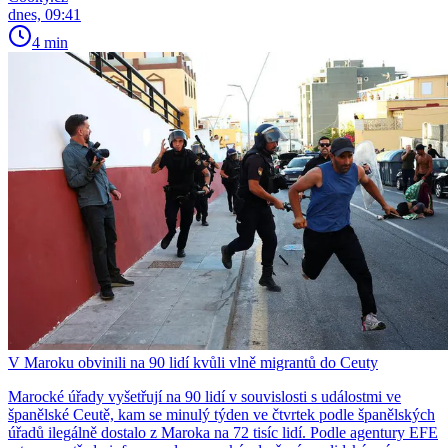
dnes, 09:41
4 min
V Maroku obvinili na 90 lidí kvůli vlně migrantů do Ceuty
Marocké úřady vyšetřují na 90 lidí v souvislosti s událostmi ve
španělské Ceutě, kam se minulý týden ve čtvrtek podle španělských
úřadů ilegálně dostalo z Maroka na 72 tisíc lidí. Podle agentury EFE