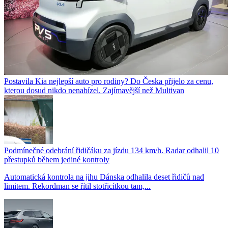
Postavila Kia nejlepší auto pro rodiny? Do Česka přijelo za cenu,
kterou dosud nikdo nenabízel. Zajímavější než Multivan
Podmínečné odebrání řidičáku za jízdu 134 km/h. Radar odhalil 10
přestupků během jediné kontroly
Automatická kontrola na jihu Dánska odhalila deset řidičů nad
limitem. Rekordman se řítil stotřicítkou tam,...