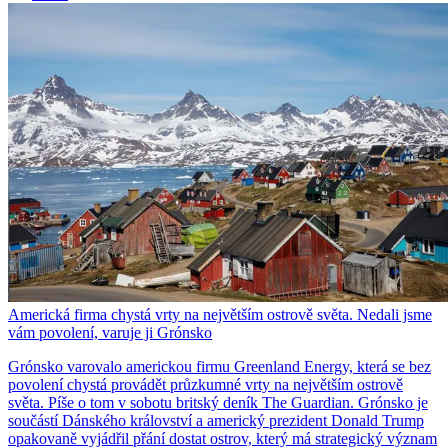
Americká firma chystá vrty na největším ostrově světa. Nedali jsme
vám povolení, varuje ji Grónsko
Grónsko varovalo americkou firmu Greenland Energy, která se bez
povolení chystá provádět průzkumné vrty na největším ostrově
světa. Píše o tom v sobotu britský deník The Guardian. Grónsko je
součástí Dánského království a americký prezident Donald Trump
opakovaně vyjádřil přání dostat ostrov, který má strategický význam