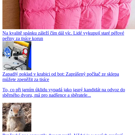
Na kvalitě spánku záleží čím dál víc. Lidé vykupují staré péřové
peřiny za tisíce korun
Zapadlý poklad v krabici od bot: Zaprášený počítač ze sklepa
můžete zpeněžit za tisíce
To, co při jarním úklidu vypadá jako jasný kandidát na odvoz do
sběrného dvoru, má pro nadšence a sběratele...