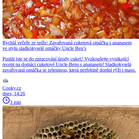
Rychlá večeře ze spíže: Zavařovaná cuketová omáčka s ananasem
ve stylu sladkokyselé omáčky Uncle Ben’s
Pustili jste se do zpracování úrody cuket? Vyzkoušejte vynikající
recept na domácí cuketové Uncle Bens s ananasem! Sladkokyselá
zavařovaná omáčka se zeleninou, která perfektně doplní rýži i maso.
Cooky.cz
dnes, 14:26
3 min