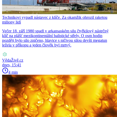
Technikovi vypadl nástavec z klíče. Za okamžik ohrozil raketou
miliony lidí
Večer 18. září 1980 spadl v arkansaském silu čtyřkilový nástrčný
klíč na plášť mezikontinentální balistické střely. O osm hodin
později bylo silo zničeno, hlavice s ničivou silou devíti megatun
ležela v příkopu a jeden člověk byl mrtvý.
VědaŽivě.cz
dnes, 15:41
4 min