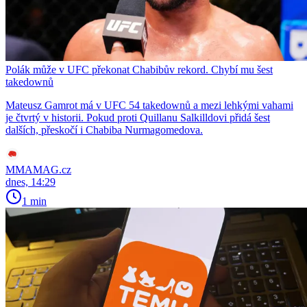
Polák může v UFC překonat Chabibův rekord. Chybí mu šest
takedownů
Mateusz Gamrot má v UFC 54 takedownů a mezi lehkými vahami
je čtvrtý v historii. Pokud proti Quillanu Salkilldovi přidá šest
dalších, přeskočí i Chabiba Nurmagomedova.
MMAMAG.cz
dnes, 14:29
1 min