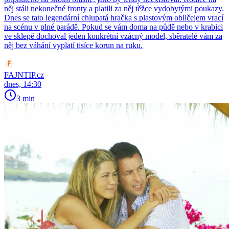
něj stáli nekonečné fronty a platili za něj těžce vydobytými poukazy.
Dnes se tato legendární chlupatá hračka s plastovým obličejem vrací
na scénu v plné parádě. Pokud se vám doma na půdě nebo v krabici
ve sklepě dochoval jeden konkrétní vzácný model, sběratelé vám za
něj bez váhání vyplatí tisíce korun na ruku.
FAJNTIP.cz
dnes, 14:30
3 min