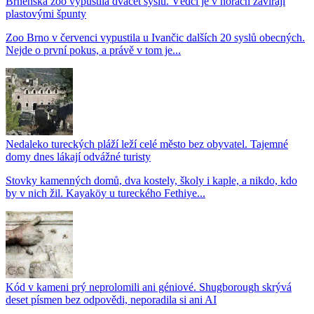
Brněnská zoo vypustila dvacet syslů. Vědci je v norách zavírají
plastovými špunty
Zoo Brno v červenci vypustila u Ivančic dalších 20 syslů obecných.
Nejde o první pokus, a právě v tom je...
Nedaleko tureckých pláží leží celé město bez obyvatel. Tajemné
domy dnes lákají odvážné turisty
Stovky kamenných domů, dva kostely, školy i kaple, a nikdo, kdo
by v nich žil. Kayaköy u tureckého Fethiye...
Kód v kameni prý neprolomili ani géniové. Shugborough skrývá
deset písmen bez odpovědi, neporadila si ani AI