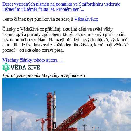
Deset vytesaných písmen na pomníku ve Staffordshiru vzdoruje
luštitelům už téměř tři sta let. Problém není...
Tento článek byl publikován ze zdrojů
VědaŽivě.cz
Články z VědaŽivě.cz přibližují aktuální dění ve světě vědy,
technologií a přírody způsobem, který je srozumitelný i pro čtenáře
bez odborného vzdělání. Nabízejí přehled nových objevů, výzkumů
a trendů, ale i zajímavosti z každodenního života, které mají vědecké
pozadí – od lidského zdraví přes...
Všechny články tohoto autora →
Vybrali jsme pro vás
Magazíny a zajímavosti