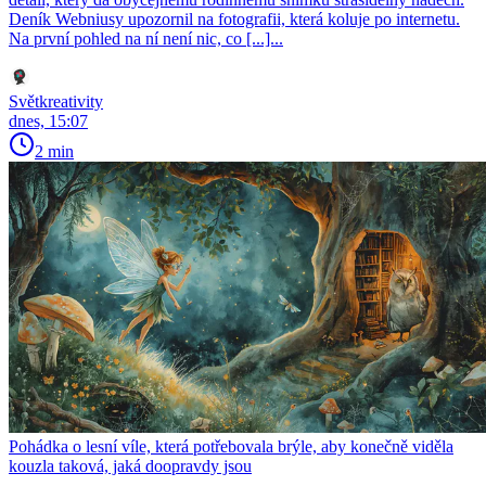
Deník Webniusy upozornil na fotografii, která koluje po internetu.
Na první pohled na ní není nic, co [...]...
Světkreativity
dnes, 15:07
2 min
Pohádka o lesní víle, která potřebovala brýle, aby konečně viděla
kouzla taková, jaká doopravdy jsou