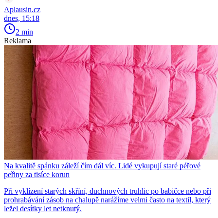
Aplausin.cz
dnes, 15:18
2 min
Reklama
Na kvalitě spánku záleží čím dál víc. Lidé vykupují staré péřové
peřiny za tisíce korun
Při vyklízení starých skříní, duchnových truhlic po babičce nebo při
prohrabávání zásob na chalupě narážíme velmi často na textil, který
ležel desítky let netknutý.