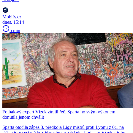
Mobify.cz
dnes, 15:14
5 min
Fotbalový expert Vízek ztratil řeč. Sparta ho svým výkonem
donutila jenom chválit
Sparta otočila zápas 3. předkola Ligy mistrů proti Lyonu z 0:1 na
2:1, a to v sestavě bez Haraslína v základu. Ladislav Vízek z toho