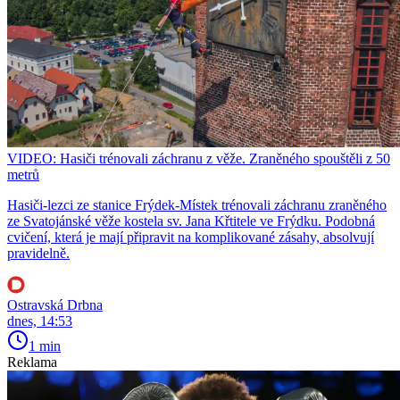
VIDEO: Hasiči trénovali záchranu z věže. Zraněného spouštěli z 50
metrů
Hasiči-lezci ze stanice Frýdek-Místek trénovali záchranu zraněného
ze Svatojánské věže kostela sv. Jana Křtitele ve Frýdku. Podobná
cvičení, která je mají připravit na komplikované zásahy, absolvují
pravidelně.
Ostravská Drbna
dnes, 14:53
1 min
Reklama