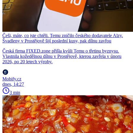
Češi, máte, co jste chtěli. Temu zničilo českého dodavatele Alzy.
Švadleny v Prostějově šijí poslední kusy, pak dílnu zavřou
Česká firma FIXED.zone přišla kvůli Temu o třetinu byznysu.
Vlastnila kožedělnou dílnu v Prostějově, kterou zavřela v únoru
2026, po 20 letech výroby.
Mobify.cz
dnes, 14:27
3 min