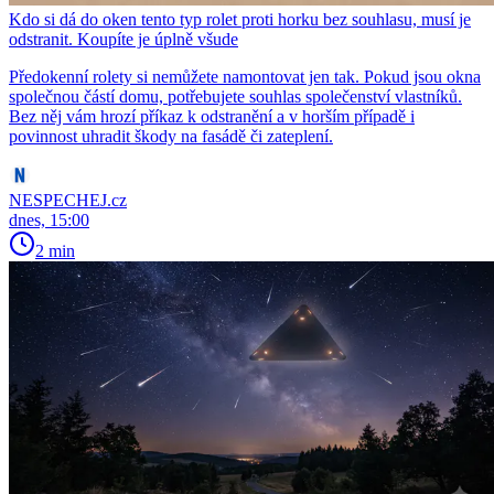
Kdo si dá do oken tento typ rolet proti horku bez souhlasu, musí je
odstranit. Koupíte je úplně všude
Předokenní rolety si nemůžete namontovat jen tak. Pokud jsou okna
společnou částí domu, potřebujete souhlas společenství vlastníků.
Bez něj vám hrozí příkaz k odstranění a v horším případě i
povinnost uhradit škody na fasádě či zateplení.
NESPECHEJ.cz
dnes, 15:00
2 min