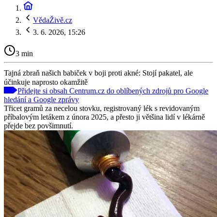
VědaŽivě.cz
3. 6. 2026, 15:26
3 min
Tajná zbraň našich babiček v boji proti akné: Stojí pakatel, ale
účinkuje naprosto okamžitě
Přidejte si obsah Centrum.cz do oblíbených zdrojů pro Google
hledání a Google zprávy
Třicet gramů za necelou stovku, registrovaný lék s revidovaným
příbalovým letákem z února 2025, a přesto ji většina lidí v lékárně
přejde bez povšimnutí.