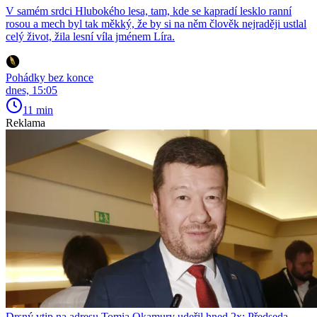
V samém srdci Hlubokého lesa, tam, kde se kapradí lesklo ranní
rosou a mech byl tak měkký, že by si na něm člověk nejraději ustlal
celý život, žila lesní víla jménem Líra.
Pohádky bez konce
dnes, 15:05
11 min
Reklama
Drsný vtip na adresu Tomia Okamury udeřil hned 2x: Předseda