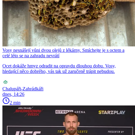
Vosy nesnášejí vůni dvou olejů z lékárny. Smíchejte je s octem a
celé léto se na zahradu nevrátí
Ocet dokáže hmyz odradit na opravdu dlouhou dobu. Vosy,
hledající něco dobrého, vás tak už zaručeně trápit nebudou.
Chalupáři-Zahrádkáři
dnes, 14:26
2 min