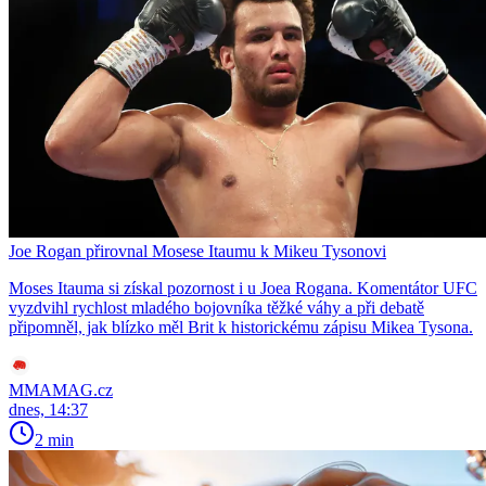
Joe Rogan přirovnal Mosese Itaumu k Mikeu Tysonovi
Moses Itauma si získal pozornost i u Joea Rogana. Komentátor UFC
vyzdvihl rychlost mladého bojovníka těžké váhy a při debatě
připomněl, jak blízko měl Brit k historickému zápisu Mikea Tysona.
MMAMAG.cz
dnes, 14:37
2 min