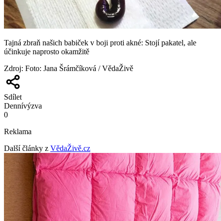
Tajná zbraň našich babiček v boji proti akné: Stojí pakatel, ale
účinkuje naprosto okamžitě
Zdroj
:
Foto: Jana Šrámčíková / VědaŽivě
Sdílet
Denní
výzva
0
Reklama
Další články z
VědaŽivě.cz