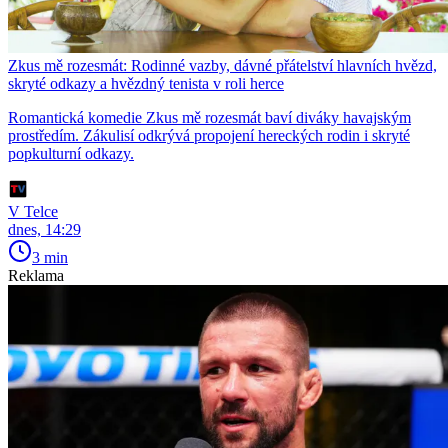
Zkus mě rozesmát: Rodinné vazby, dávné přátelství hlavních hvězd,
skryté odkazy a hvězdný tenista v roli herce
Romantická komedie Zkus mě rozesmát baví diváky havajským
prostředím. Zákulisí odkrývá propojení hereckých rodin i skryté
popkulturní odkazy.
V Telce
dnes, 14:29
3 min
Reklama