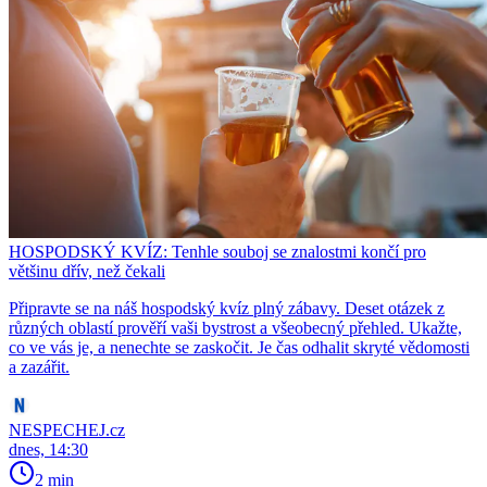
HOSPODSKÝ KVÍZ: Tenhle souboj se znalostmi končí pro
většinu dřív, než čekali
Připravte se na náš hospodský kvíz plný zábavy. Deset otázek z
různých oblastí prověří vaši bystrost a všeobecný přehled. Ukažte,
co ve vás je, a nenechte se zaskočit. Je čas odhalit skryté vědomosti
a zazářit.
NESPECHEJ.cz
dnes, 14:30
2 min