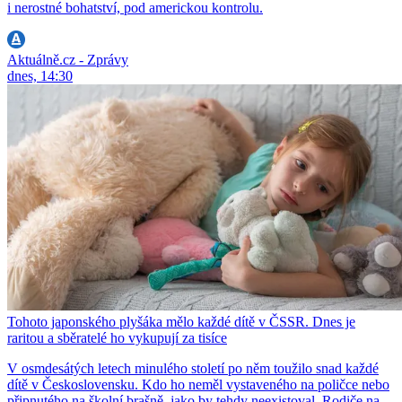
i nerostné bohatství, pod americkou kontrolu.
Aktuálně.cz - Zprávy
dnes, 14:30
Tohoto japonského plyšáka mělo každé dítě v ČSSR. Dnes je
raritou a sběratelé ho vykupují za tisíce
V osmdesátých letech minulého století po něm toužilo snad každé
dítě v Československu. Kdo ho neměl vystaveného na poličce nebo
připnutého na školní brašně, jako by tehdy neexistoval. Rodiče na