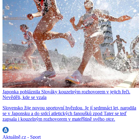
Japonka pobláznila Slováky kouzelným rozhovorem v jejich řeči.
Nevěděli, kde se vzala
Slovensko žije novou sportovní hvězdou. Je jí sedmnáct let, narodila
se v Japonsku a do srdcí atletických fanoušků zpod Tater se teď
zapsala i kouzelným rozhovorem v mateřštině svého otce.
Aktuálně.cz - Sport