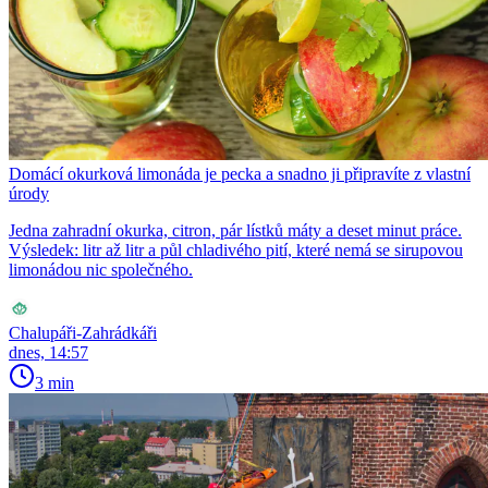
Domácí okurková limonáda je pecka a snadno ji připravíte z vlastní
úrody
Jedna zahradní okurka, citron, pár lístků máty a deset minut práce.
Výsledek: litr až litr a půl chladivého pití, které nemá se sirupovou
limonádou nic společného.
Chalupáři-Zahrádkáři
dnes, 14:57
3 min