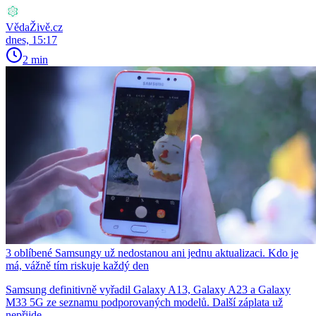
VědaŽivě.cz
dnes, 15:17
2 min
3 oblíbené Samsungy už nedostanou ani jednu aktualizaci. Kdo je
má, vážně tím riskuje každý den
Samsung definitivně vyřadil Galaxy A13, Galaxy A23 a Galaxy
M33 5G ze seznamu podporovaných modelů. Další záplata už
nepřijde.