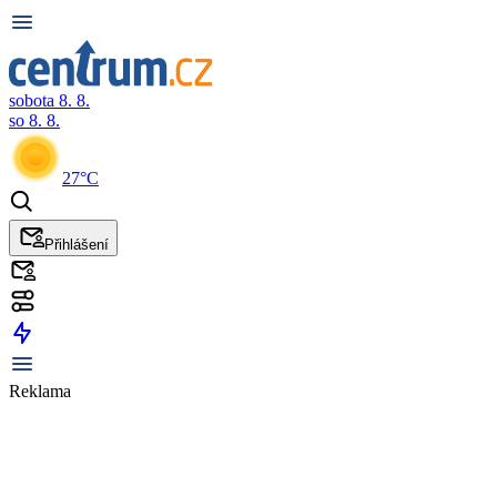
sobota 8. 8.
so 8. 8.
27°C
Přihlášení
Reklama