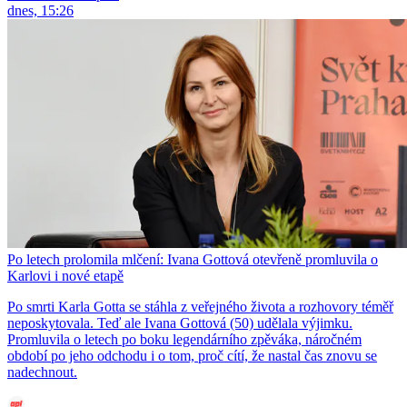
dnes, 15:26
Po letech prolomila mlčení: Ivana Gottová otevřeně promluvila o
Karlovi i nové etapě
Po smrti Karla Gotta se stáhla z veřejného života a rozhovory téměř
neposkytovala. Teď ale Ivana Gottová (50) udělala výjimku.
Promluvila o letech po boku legendárního zpěváka, náročném
období po jeho odchodu i o tom, proč cítí, že nastal čas znovu se
nadechnout.