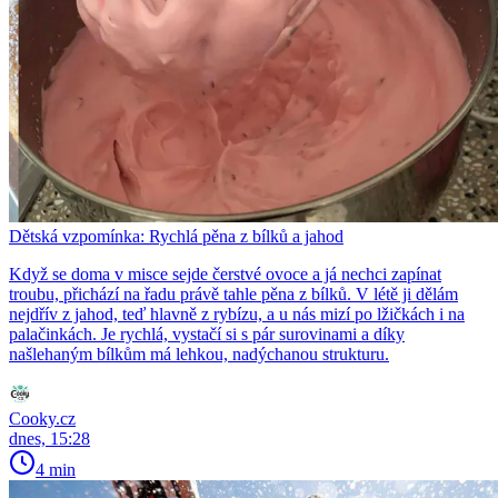
Dětská vzpomínka: Rychlá pěna z bílků a jahod
Když se doma v misce sejde čerstvé ovoce a já nechci zapínat
troubu, přichází na řadu právě tahle pěna z bílků. V létě ji dělám
nejdřív z jahod, teď hlavně z rybízu, a u nás mizí po lžičkách i na
palačinkách. Je rychlá, vystačí si s pár surovinami a díky
našlehaným bílkům má lehkou, nadýchanou strukturu.
Cooky.cz
dnes, 15:28
4 min