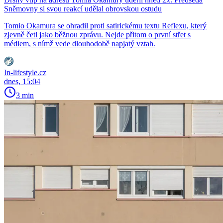
Sněmovny si svou reakcí udělal obrovskou ostudu
Tomio Okamura se ohradil proti satirickému textu Reflexu, který
zjevně četl jako běžnou zprávu. Nejde přitom o první střet s
médiem, s nímž vede dlouhodobě napjatý vztah.
In-lifestyle.cz
dnes, 15:04
3 min