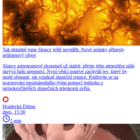
Tak detailně jsme Slunce ještě neviděli. Nové snímky přinesly
průlomový objev
Slunce astronomové zkoumají už staletí, přesto jeho atmosféra stále
skrývá řadu tajemství. Nyní vědci poprvé zachytili jev, který by
mohl objasnit, jak vznikají sluneční erupce. Podívejte se na
pozorování mezinárodního týmu pomocí jednoho z
nejpokročilejších slunečních teleskopů světa.
Hradecká Drbna
dnes, 15:30
2 min