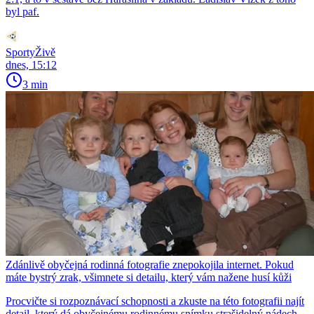
byl paf.
SportyŽivě
dnes, 15:12
3 min
Zdánlivě obyčejná rodinná fotografie znepokojila internet. Pokud
máte bystrý zrak, všimnete si detailu, který vám nažene husí kůži
Procvičte si rozpoznávací schopnosti a zkuste na této fotografii najít
detail, který dá obyčejnému rodinnému snímku strašidelný nádech.