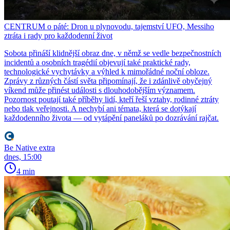
CENTRUM o páté: Dron u plynovodu, tajemství UFO, Messiho
ztráta i rady pro každodenní život
Sobota přináší klidnější obraz dne, v němž se vedle bezpečnostních
incidentů a osobních tragédií objevují také praktické rady,
technologické vychytávky a výhled k mimořádné noční obloze.
Zprávy z různých částí světa připomínají, že i zdánlivě obyčejný
víkend může přinést události s dlouhodobějším významem.
Pozornost poutají také příběhy lidí, kteří řeší vztahy, rodinné ztráty
nebo tlak veřejnosti. A nechybí ani témata, která se dotýkají
každodenního života — od vytápění paneláků po dozrávání rajčat.
Be Native extra
dnes, 15:00
4 min