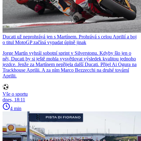
Ducati už neprohrává jen s Martínem. Prohrává s celou Aprilií a boj
o titul MotoGP začíná vypadat úplně jinak
Jorge Martín vyhrál sobotní sprint v Silverstonu. Kdyby šlo jen o
něj, Ducati by si ještě mohla vysvětlovat výsledek kvalitou jednoho
jezdce. Jenže za Martínem nepřijela další Ducati. Přijel Ai Ogura na
Trackhouse Aprilii. A za ním Marco Bezzecchi na druhé tovární
Aprilii.
Vše o sportu
dnes, 18:11
4 min