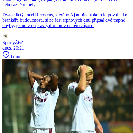
nehorázné minely
Dvacetiletý Joeri Heerkens, kterého Ajax před rokem kupoval jako
brankáře budoucnosti, si za šest srpnových dnů připsal dvě trapné
chyby, jednu v přípravě, druhou v ostrém zápase.
SportyŽivě
dnes, 20:21
3 min