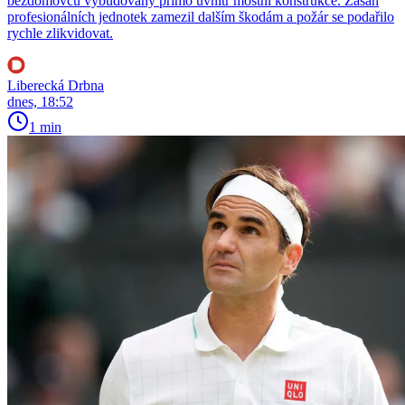
bezdomovců vybudovaný přímo uvnitř mostní konstrukce. Zásah
profesionálních jednotek zamezil dalším škodám a požár se podařilo
rychle zlikvidovat.
Liberecká Drbna
dnes, 18:52
1 min