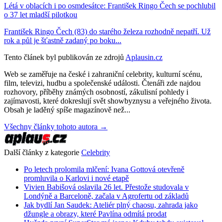
Létá v oblacích i po osmdesátce: František Ringo Čech se pochlubil
o 37 let mladší pilotkou
František Ringo Čech (83) do starého železa rozhodně nepatří. Už
rok a půl je šťastně zadaný po boku...
Tento článek byl publikován ze zdrojů
Aplausin.cz
Web se zaměřuje na české i zahraniční celebrity, kulturní scénu,
film, televizi, hudbu a společenské události. Čtenáři zde najdou
rozhovory, příběhy známých osobností, zákulisní pohledy i
zajímavosti, které dokreslují svět showbyznysu a veřejného života.
Obsah je laděný spíše magazínově než...
Všechny články tohoto autora →
Další články z kategorie
Celebrity
Po letech prolomila mlčení: Ivana Gottová otevřeně
promluvila o Karlovi i nové etapě
Vivien Babišová oslavila 26 let. Přestože studovala v
Londýně a Barceloně, začala v Agrofertu od základů
Jak bydlí Jan Saudek: Ateliér plný chaosu, zahrada jako
džungle a obrazy, které Pavlína odmítá prodat