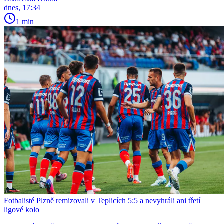
dnes, 17:34
1 min
Fotbalisté Plzně remizovali v Teplicích 5:5 a nevyhráli ani třetí
ligové kolo