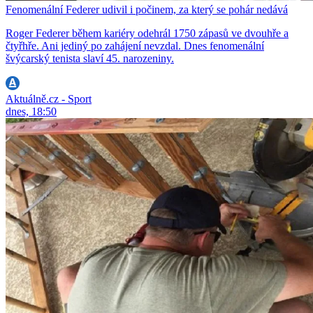
Fenomenální Federer udivil i počinem, za který se pohár nedává
Roger Federer během kariéry odehrál 1750 zápasů ve dvouhře a
čtyřhře. Ani jediný po zahájení nevzdal. Dnes fenomenální
švýcarský tenista slaví 45. narozeniny.
Aktuálně.cz - Sport
dnes, 18:50