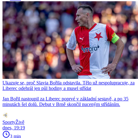
Ukazuje se, proč Slavia Bořila odstavila. Tělo už nespolupracuje, za
Liberec odehrál jen půl hodiny a musel střídat
Jan Bořil nastoupil za Liberec poprvé v základní sestavě, a po 35
minutách šel dolů. Debut v Brně skončil nuceným střídáním.
SportyŽivě
dnes, 19:19
3 min