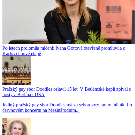
Po letech prolomila mlčení: Ivana Gottová otevřeně promluvila o
Karlovi i nové etapě
Pražský gay sbor Doodles oslavil 15 let. V Betlémské kapli zpíval s
hosty z Berlína i USA
Jediný pražský gay sbor Doodles má za sebou významný milník. Po
červnovém koncertu na Mezinárodním...