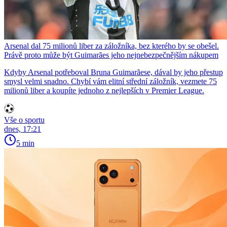
Arsenal dal 75 milionů liber za záložníka, bez kterého by se obešel.
Právě proto může být Guimarães jeho nejnebezpečnějším nákupem
Kdyby Arsenal potřeboval Bruna Guimarãese, dával by jeho přestup
smysl velmi snadno. Chybí vám elitní střední záložník, vezmete 75
milionů liber a koupíte jednoho z nejlepších v Premier League.
Vše o sportu
dnes, 17:21
5 min