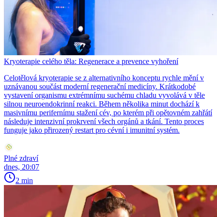
Kryoterapie celého těla: Regenerace a prevence vyhoření
Celotělová kryoterapie se z alternativního konceptu rychle mění v
uznávanou součást moderní regenerační medicíny. Krátkodobé
vystavení organismu extrémnímu suchému chladu vyvolává v těle
silnou neuroendokrinní reakci. Během několika minut dochází k
masivnímu perifernímu stažení cév, po kterém při opětovném zahřátí
následuje intenzivní prokrvení všech orgánů a tkání. Tento proces
funguje jako přirozený restart pro cévní i imunitní systém.
Plné zdraví
dnes, 20:07
2 min