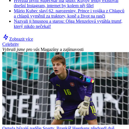
Hvězda první SuperStar má jasno: Kdyby tehdy existoval
dnešní Instagram, internet by kolem něj šílel
Mário Kubec slaví 62. narozeniny. Prince i vojáka z Chlapců
a chlapů vyměnil za traktory, koně a život na ranči
Nazvali ji hnusnou a starou: Olga Menzelová vytáhla trumf,
který nikdo nečekal!
Zobrazit více
Celebrity
Vybrali jsme pro vás
Magazíny a zajímavosti
Ostuda bývalé naděje Sparty. Brankář Heerkens předvedl dvě