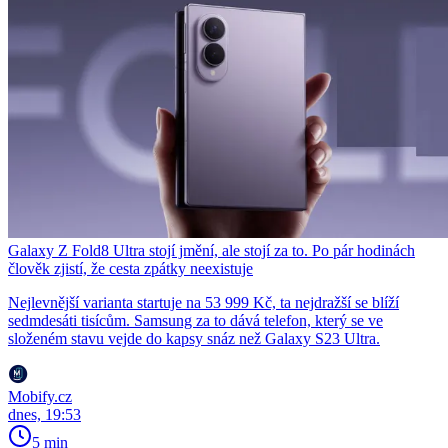
Galaxy Z Fold8 Ultra stojí jmění, ale stojí za to. Po pár hodinách
člověk zjistí, že cesta zpátky neexistuje
Nejlevnější varianta startuje na 53 999 Kč, ta nejdražší se blíží
sedmdesáti tisícům. Samsung za to dává telefon, který se ve
složeném stavu vejde do kapsy snáz než Galaxy S23 Ultra.
Mobify.cz
dnes, 19:53
5 min