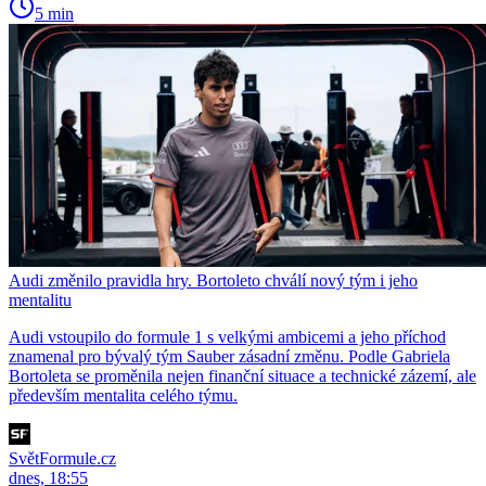
5 min
Audi změnilo pravidla hry. Bortoleto chválí nový tým i jeho
mentalitu
Audi vstoupilo do formule 1 s velkými ambicemi a jeho příchod
znamenal pro bývalý tým Sauber zásadní změnu. Podle Gabriela
Bortoleta se proměnila nejen finanční situace a technické zázemí, ale
především mentalita celého týmu.
SvětFormule.cz
dnes, 18:55