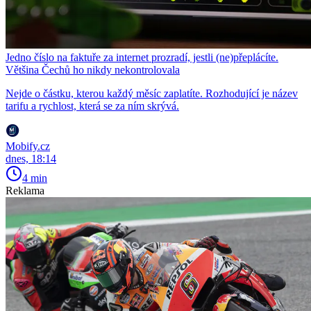
Jedno číslo na faktuře za internet prozradí, jestli (ne)přeplácíte.
Většina Čechů ho nikdy nekontrolovala
Nejde o částku, kterou každý měsíc zaplatíte. Rozhodující je název
tarifu a rychlost, která se za ním skrývá.
Mobify.cz
dnes, 18:14
4 min
Reklama