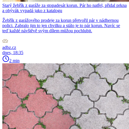
Starý žebřík z garáže za stopadesát korun. Pár ho natřel, přidal prkna
a obývák vypadá jako z katalogu
Žebřík z garážového prodeje za korun přetvořil pár v nádhernou
polici. Zabralo jim to jen chvilku a stálo je to pár korun. Navíc se
teď každé návštěvě svým dílem můžou pochlubit.
adbz.cz
dnes, 18:35
2 min