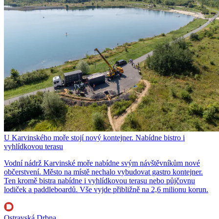
U Karvinského moře stojí nový kontejner. Nabídne bistro i
vyhlídkovou terasu
Vodní nádrž Karvinské moře nabídne svým návštěvníkům nové
občerstvení. Město na místě nechalo vybudovat gastro kontejner.
Ten kromě bistra nabídne i vyhlídkovou terasu nebo půjčovnu
lodiček a paddleboardů. Vše vyjde přibližně na 2,6 milionu korun.
Ostravská Drbna