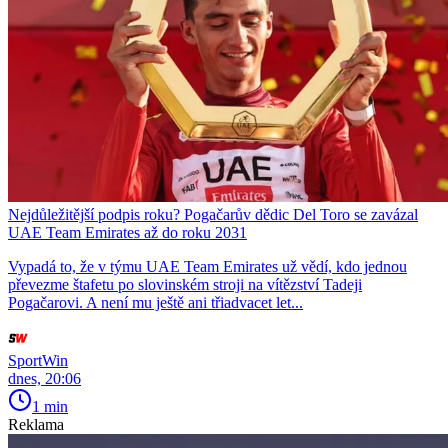
Nejdůležitější podpis roku? Pogačarův dědic Del Toro se zavázal
UAE Team Emirates až do roku 2031
Vypadá to, že v týmu UAE Team Emirates už vědí, kdo jednou
převezme štafetu po slovinském stroji na vítězství Tadeji
Pogačarovi. A není mu ještě ani třiadvacet let...
SportWin
dnes, 20:06
1 min
Reklama