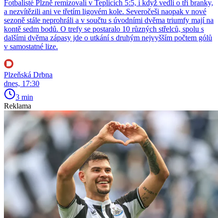
Fotbalisté Plzně remizovali v Teplicích 5:5, i když vedli o tři branky,
a nezvítězili ani ve třetím ligovém kole. Severočeši naopak v nové
sezoně stále neprohráli a v součtu s úvodními dvěma triumfy mají na
kontě sedm bodů. O trefy se postaralo 10 různých střelců, spolu s
dalšími dvěma zápasy jde o utkání s druhým nejvyšším počtem gólů
v samostatné lize.
Plzeňská Drbna
dnes, 17:30
3 min
Reklama