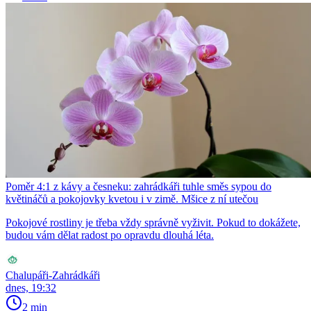
Poměr 4:1 z kávy a česneku: zahrádkáři tuhle směs sypou do
květináčů a pokojovky kvetou i v zimě. Mšice z ní utečou
Pokojové rostliny je třeba vždy správně vyživit. Pokud to dokážete,
budou vám dělat radost po opravdu dlouhá léta.
Chalupáři-Zahrádkáři
dnes, 19:32
2 min