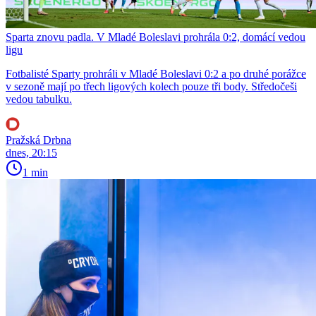
Sparta znovu padla. V Mladé Boleslavi prohrála 0:2, domácí vedou
ligu
Fotbalisté Sparty prohráli v Mladé Boleslavi 0:2 a po druhé porážce
v sezoně mají po třech ligových kolech pouze tři body. Středočeši
vedou tabulku.
Pražská Drbna
dnes, 20:15
1 min