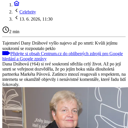
Celebrity
13. 6. 2026, 11:30
2 min
Tajemství Dany Drábové vyšlo najevo až po smrti: Kvůli jejímu
soukromí se rozpoutalo peklo
Přidejte si obsah Centrum.cz do oblíbených zdrojů pro Google
hledání a Google zprávy
Dana Drábová (†64) si své soukromí střežila celý život. Až po její
smrti se veřejnost dozvěděla, že po jejím boku stála dlouholetá
partnerka Markéta Pávová. Zatímco mnozí reagovali s respektem, na
internetu se okamžitě objevily i nenávistné komentáře, které řadu lidí
šokovaly.