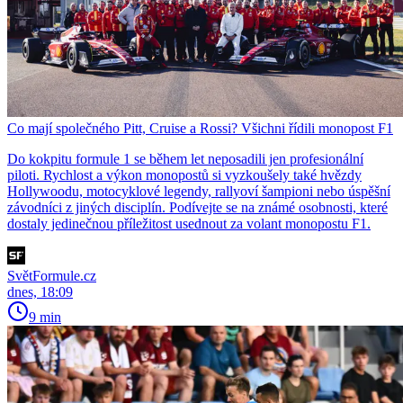
Co mají společného Pitt, Cruise a Rossi? Všichni řídili monopost F1
Do kokpitu formule 1 se během let neposadili jen profesionální
piloti. Rychlost a výkon monopostů si vyzkoušely také hvězdy
Hollywoodu, motocyklové legendy, rallyoví šampioni nebo úspěšní
závodníci z jiných disciplín. Podívejte se na známé osobnosti, které
dostaly jedinečnou příležitost usednout za volant monopostu F1.
SvětFormule.cz
dnes, 18:09
9 min