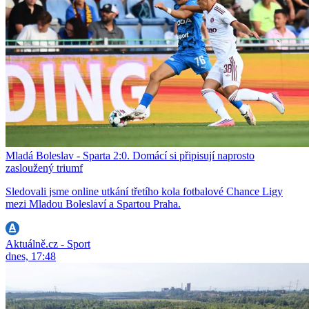
Mladá Boleslav - Sparta 2:0. Domácí si připisují naprosto
zasloužený triumf
Sledovali jsme online utkání třetího kola fotbalové Chance Ligy
mezi Mladou Boleslaví a Spartou Praha.
Aktuálně.cz - Sport
dnes, 17:48