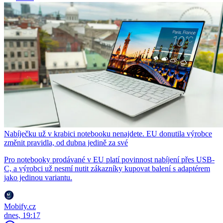
Nabíječku už v krabici notebooku nenajdete. EU donutila výrobce
změnit pravidla, od dubna jedině za své
Pro notebooky prodávané v EU platí povinnost nabíjení přes USB-
C, a výrobci už nesmí nutit zákazníky kupovat balení s adaptérem
jako jedinou variantu.
Mobify.cz
dnes, 19:17