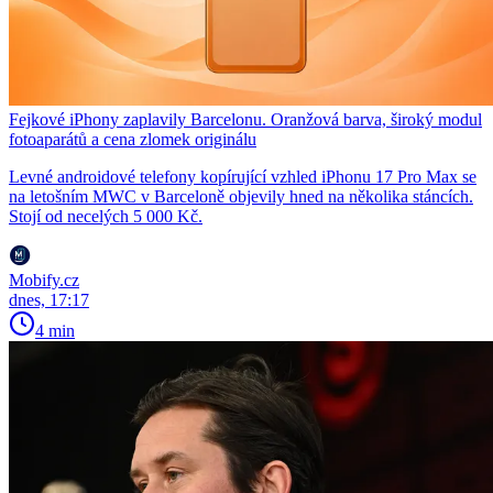
Fejkové iPhony zaplavily Barcelonu. Oranžová barva, široký modul
fotoaparátů a cena zlomek originálu
Levné androidové telefony kopírující vzhled iPhonu 17 Pro Max se
na letošním MWC v Barceloně objevily hned na několika stáncích.
Stojí od necelých 5 000 Kč.
Mobify.cz
dnes, 17:17
4 min