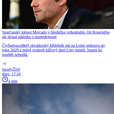
Sparťanský klenot Mercado v hledáčku velkoklubů. Od Rosického
ale dostal nálepku o neprodejnosti
Čtyřiadvacetiletý ekvádorský křídelník má na Letné smlouvu do
roku 2029 a právě rozhodl klíčový duel Ligy mistrů. Sparta ho
pouštět nehodlá.
SportyŽivě
dnes, 17:16
4 min