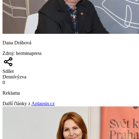
Dana Drábová
Zdroj
:
herminapress
Sdílet
Denní
výzva
0
Reklama
Další články z
Aplausin.cz