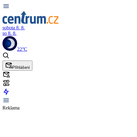
sobota 8. 8.
so 8. 8.
22°C
Přihlášení
Reklama