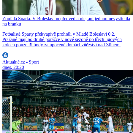
Zoufalá Sparta. V Boleslavi nepředvedla nic, ani jednou nevystřelila
na branku
Fotbalisté Sparty překvapivě prohráli v Mladé Boleslavi 0:2.
Pražané mají po druhé porážce v nové sezoně po třech ligových
kolech pouze tři body za upocené domácí vítězství nad Zlínem.
Aktuálně.cz - Sport
dnes, 20:20