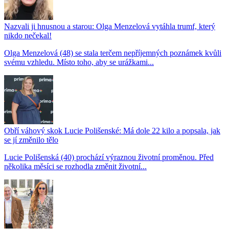
Nazvali ji hnusnou a starou: Olga Menzelová vytáhla trumf, který
nikdo nečekal!
Olga Menzelová (48) se stala terčem nepříjemných poznámek kvůli
svému vzhledu. Místo toho, aby se urážkami...
Obří váhový skok Lucie Polišenské: Má dole 22 kilo a popsala, jak
se jí změnilo tělo
Lucie Polišenská (40) prochází výraznou životní proměnou. Před
několika měsíci se rozhodla změnit životní...