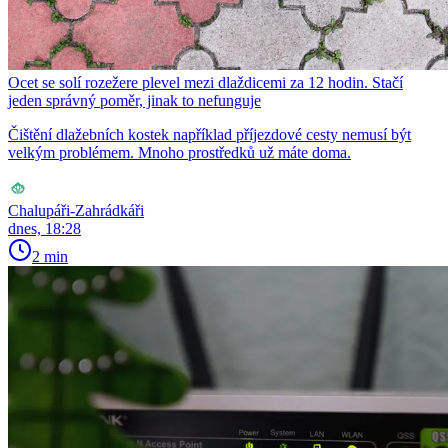
Ocet se solí rozežere plevel mezi dlaždicemi za 12 hodin. Stačí
jeden správný poměr, jinak to nefunguje
Čištění dlažebních kostek například příjezdové cesty nemusí být
velkým problémem. Mnoho prostředků už máte doma.
Chalupáři-Zahrádkáři
dnes, 18:28
2 min