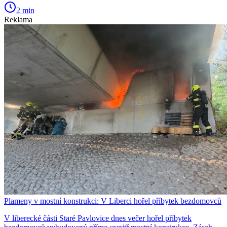
2 min
Reklama
Plameny v mostní konstrukci: V Liberci hořel příbytek bezdomovců
V liberecké části Staré Pavlovice dnes večer hořel příbytek