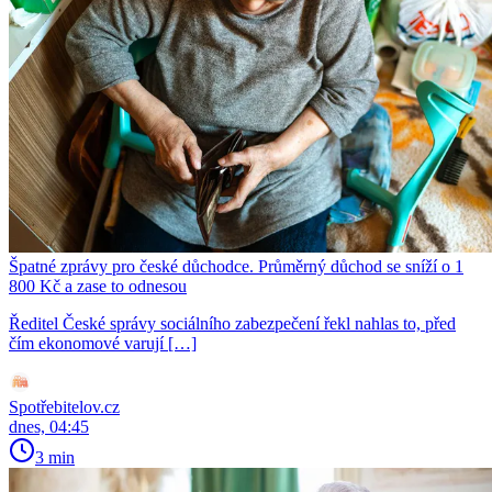
Špatné zprávy pro české důchodce. Průměrný důchod se sníží o 1
800 Kč a zase to odnesou
Ředitel České správy sociálního zabezpečení řekl nahlas to, před
čím ekonomové varují […]
Spotřebitelov.cz
dnes, 04:45
3 min