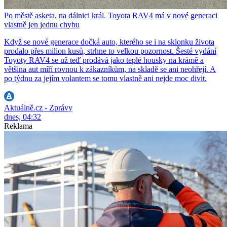
Po městě asketa, na dálnici král. Toyota RAV4 má v nové generaci
vlastně jen jednu chybu
Když se nové generace dočká auto, kterého se i na sklonku života
prodalo přes milion kusů, strhne to velkou pozornost. Šesté vydání
Toyoty RAV4 se už teď prodává jako teplé housky na krámě a
většina aut míří rovnou k zákazníkům, na skladě se ani neohřejí. A
po týdnu za jejím volantem se tomu vlastně ani nejde moc divit.
Aktuálně.cz - Zprávy
dnes, 04:32
Reklama