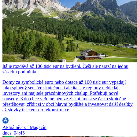
Itálie rozdává až 100 tisíc eur na bydlení. Češi ale narazí na jednu
zásadní podmínku
Domy za symbolické euro nebo dotace až 100 tisíc eur vypadají
jako splněný sen. Ve skutečnosti ale italské regiony nehledají
investory ani majitele prázdninových chalup. Potřebují nové
sousedy. Kdo chce veřejné peníze získat, musí se často skutečně
přestěhovat, zřídit si v obci hlavní bydliště a investovat další desítky
až stovky tisíc eur do rekonstrukce.
Aktuálně.cz - Magazín
dnes, 04:45