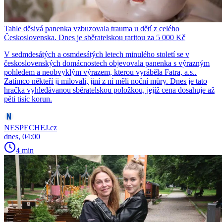
Tahle děsivá panenka vzbuzovala trauma u dětí z celého
Československa. Dnes je sběratelskou raritou za 5 000 Kč
V sedmdesátých a osmdesátých letech minulého století se v
československých domácnostech objevovala panenka s výrazným
pohledem a neobvyklým výrazem, kterou vyráběla Fatra, a.s..
Zatímco někteří ji milovali, jiní z ní měli noční můry. Dnes je tato
hračka vyhledávanou sběratelskou položkou, jejíž cena dosahuje až
pěti tisíc korun.
NESPECHEJ.cz
dnes, 04:00
4 min