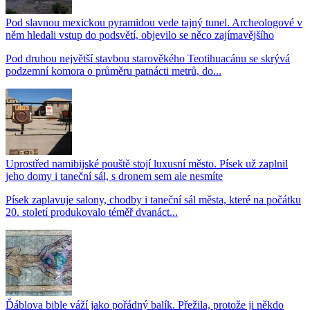
Pod slavnou mexickou pyramidou vede tajný tunel. Archeologové v
něm hledali vstup do podsvětí, objevilo se něco zajímavějšího
Pod druhou největší stavbou starověkého Teotihuacánu se skrývá
podzemní komora o průměru patnácti metrů, do...
Uprostřed namibijské pouště stojí luxusní město. Písek už zaplnil
jeho domy i taneční sál, s dronem sem ale nesmíte
Písek zaplavuje salony, chodby i taneční sál města, které na počátku
20. století produkovalo téměř dvanáct...
Ďáblova bible váží jako pořádný balík. Přežila, protože ji někdo