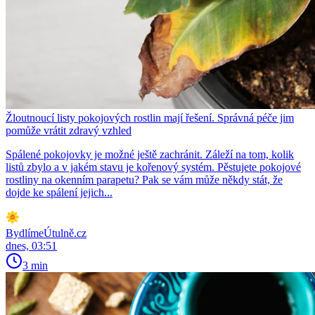
Žloutnoucí listy pokojových rostlin mají řešení. Správná péče jim
pomůže vrátit zdravý vzhled
Spálené pokojovky je možné ještě zachránit. Záleží na tom, kolik
listů zbylo a v jakém stavu je kořenový systém. Pěstujete pokojové
rostliny na okenním parapetu? Pak se vám může někdy stát, že
dojde ke spálení jejich...
BydlímeÚtulně.cz
dnes, 03:51
3 min