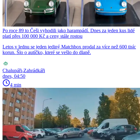
Po roce 89 to Češi vyhodili jako harampádí. Dnes za jeden kus lidé
platí přes 100 000 Kč a ceny stále rostou
Letos v lednu se jeden jediný Matchbox prodal za více než 600 tisíc
korun. Šlo o autíčko, které se vešlo do dlaně.
Chalupáři-Zahrádkáři
dnes, 04:50
4 min