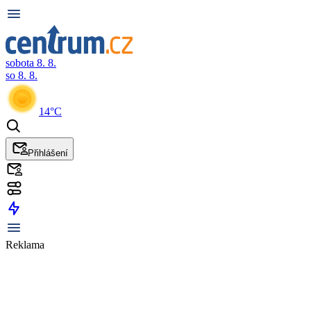
sobota 8. 8.
so 8. 8.
14°C
Přihlášení
Reklama