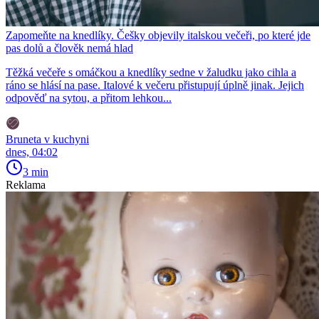
Zapomeňte na knedlíky. Češky objevily italskou večeři, po které jde
pas dolů a člověk nemá hlad
Těžká večeře s omáčkou a knedlíky sedne v žaludku jako cihla a
ráno se hlásí na pase. Italové k večeru přistupují úplně jinak. Jejich
odpověď na sytou, a přitom lehkou...
Bruneta v kuchyni
dnes, 04:02
3 min
Reklama