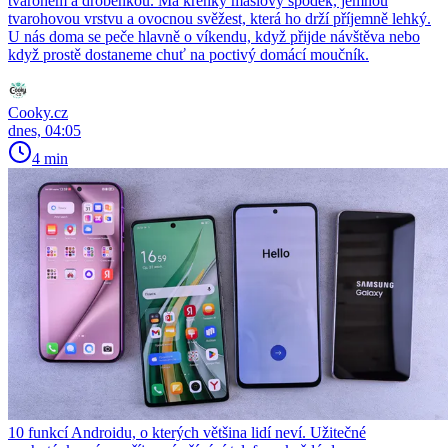
tvarohem a drobenkou. Má křehký máslový spodek, jemnou
tvarohovou vrstvu a ovocnou svěžest, která ho drží příjemně lehký.
U nás doma se peče hlavně o víkendu, když přijde návštěva nebo
když prostě dostaneme chuť na poctivý domácí moučník.
Cooky.cz
dnes, 04:05
4 min
10 funkcí Androidu, o kterých většina lidí neví. Užitečné