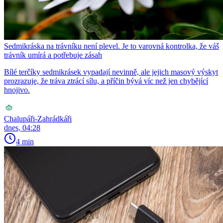
Sedmikráska na trávníku není plevel. Je to varovná kontrolka, že váš
trávník umírá a potřebuje zásah
Bílé terčíky sedmikrásek vypadají nevinně, ale jejich masový výskyt
prozrazuje, že tráva ztrácí sílu, a příčin bývá víc než jen chybějící
hnojivo.
Chalupáři-Zahrádkáři
dnes, 04:28
4 min