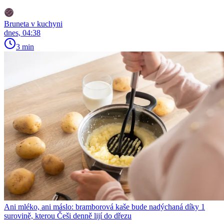
Bruneta v kuchyni
dnes, 04:38
3 min
Ani mléko, ani máslo: bramborová kaše bude nadýchaná díky 1
surovině, kterou Češi denně lijí do dřezu