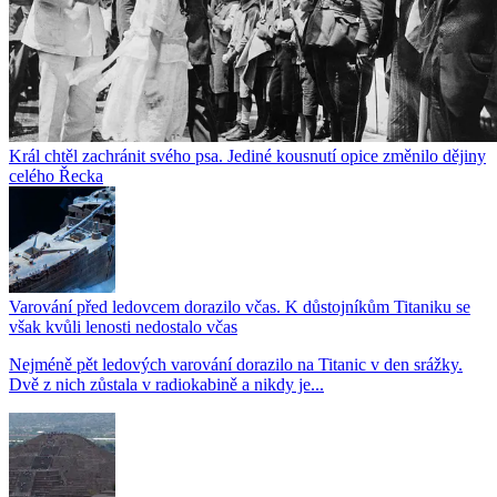
Král chtěl zachránit svého psa. Jediné kousnutí opice změnilo dějiny
celého Řecka
Varování před ledovcem dorazilo včas. K důstojníkům Titaniku se
však kvůli lenosti nedostalo včas
Nejméně pět ledových varování dorazilo na Titanic v den srážky.
Dvě z nich zůstala v radiokabině a nikdy je...