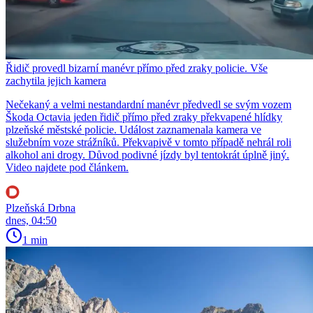
Řidič provedl bizarní manévr přímo před zraky policie. Vše
zachytila jejich kamera
Nečekaný a velmi nestandardní manévr předvedl se svým vozem
Škoda Octavia jeden řidič přímo před zraky překvapené hlídky
plzeňské městské policie. Událost zaznamenala kamera ve
služebním voze strážníků. Překvapivě v tomto případě nehrál roli
alkohol ani drogy. Důvod podivné jízdy byl tentokrát úplně jiný.
Video najdete pod článkem.
Plzeňská Drbna
dnes, 04:50
1 min