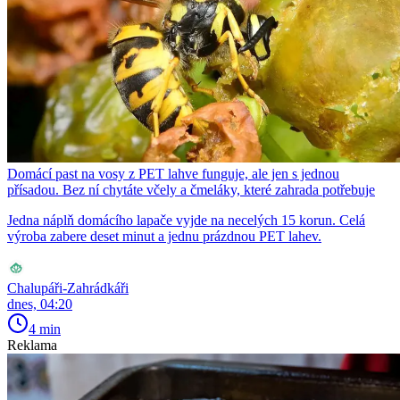
Domácí past na vosy z PET lahve funguje, ale jen s jednou
přísadou. Bez ní chytáte včely a čmeláky, které zahrada potřebuje
Jedna náplň domácího lapače vyjde na necelých 15 korun. Celá
výroba zabere deset minut a jednu prázdnou PET lahev.
Chalupáři-Zahrádkáři
dnes, 04:20
4 min
Reklama