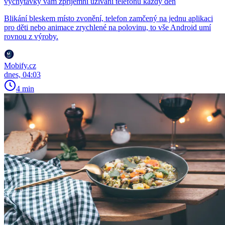
vychytávky vám zpříjemní užívání telefonu každý den
Blikání bleskem místo zvonění, telefon zamčený na jednu aplikaci
pro děti nebo animace zrychlené na polovinu, to vše Android umí
rovnou z výroby.
Mobify.cz
dnes, 04:03
4 min