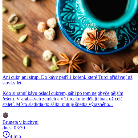
Ani cukr, ani sirup. Do kávy patří 1 koření, které Turci přidávají už
stovky let
Kdo si ranní kávu osladí cukrem, sáhl po tom nejobyčejnějším
řešení. V arabských zemích a v Turecku to dělají jinak už celá
staletí. Místo sladidla do šálku putuje špetka výrazného...
Bruneta v kuchyni
dnes, 03:39
4 min