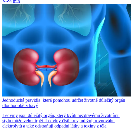
4 min
Jednoduchá pravidla, která pomohou udržet životně důležitý orgán
dlouhodobě zdravý
Ledviny jsou důležitý orgán, který kvůli nezdravému životnímu
stylu může velmi trpět. Ledviny čistí krev, udržují rovnováhu
elektrolytů a také odstraňují odpadní látky a toxiny z těla.