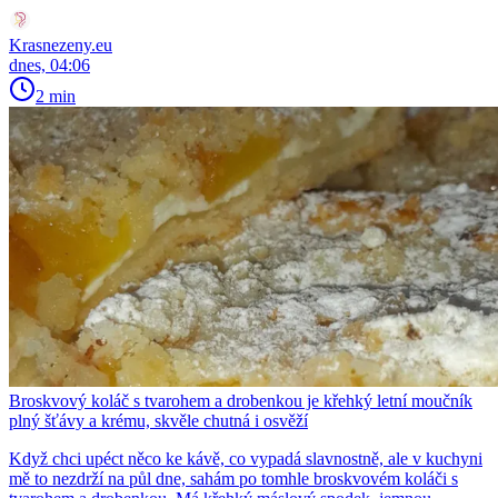
Krasnezeny.eu
dnes, 04:06
2 min
Broskvový koláč s tvarohem a drobenkou je křehký letní moučník
plný šťávy a krému, skvěle chutná i osvěží
Když chci upéct něco ke kávě, co vypadá slavnostně, ale v kuchyni
mě to nezdrží na půl dne, sahám po tomhle broskvovém koláči s