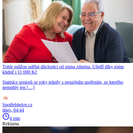
Tohle můžou udělat důchodci od srpna zdarma. Ušetří díky tomu
klidně i 11 000 Kč
Statisíce seniorů se roky trápily s penzijním spořením, ze kterého
nemohly jen […]
Spotřebitelov.cz
dnes, 04:44
4 min
Reklama