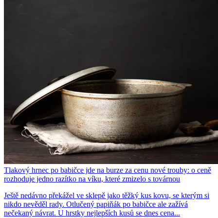
Tlakový hrnec po babičce jde na burze za cenu nové trouby: o ceně
rozhoduje jedno razítko na víku, které zmizelo s továrnou
Ještě nedávno překážel ve sklepě jako těžký kus kovu, se kterým si
nikdo nevěděl rady. Otlučený papiňák po babičce ale zažívá
nečekaný návrat. U hrstky nejlepších kusů se dnes cena...