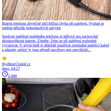
Baterii telefonu zbytečně ničí běžná chyba při nabíjení. Vyplatí se
změnit několik jednoduchých návyků
Správné nabíjení mobilního telefonu je klíčové pro zachování
dlouhověkosti baterie. Zjistěte, čeho se při nabíjení rozhodně
vyvarovat. V první řadě je důležité používat originální nabíjecí kabel
a adaptér, neboť ty jsou přesně navrženy pro specifické...
BydlímeÚtulně.cz
dnes, 04:27
2 min