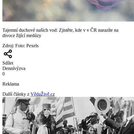
Tajemní duchové našich vod: Zjistěte, kde v v ČR narazíte na
divoce žijící medúzy
Zdroj
:
Foto: Pexels
Sdílet
Denní
výzva
0
Reklama
Další články z
VědaŽivě.cz