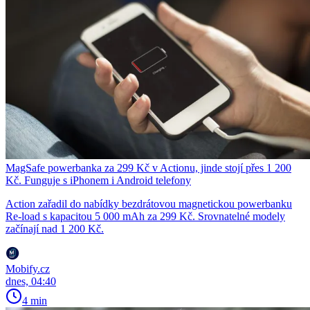
MagSafe powerbanka za 299 Kč v Actionu, jinde stojí přes 1 200
Kč. Funguje s iPhonem i Android telefony
Action zařadil do nabídky bezdrátovou magnetickou powerbanku
Re-load s kapacitou 5 000 mAh za 299 Kč. Srovnatelné modely
začínají nad 1 200 Kč.
Mobify.cz
dnes, 04:40
4 min