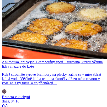
Ani mouka, ani vejce. Bramboráky spojí 1 surovina, kterou většina
lidí vyhazuje do koše
Když strouháte syrové brambory na placky, začne se v míse sbírat
kalná voda. Většině lidí ta tekutina skončí v dřezu nebo rovnou v
koši, aniž by tušili, o co přicházejí....
Bruneta v kuchyni
dnes, 04:16