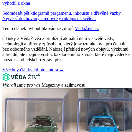
vyhodil z okna
Sedmdesát pět kilogramů pergamenu, inkoustu a dřevěné vazby.
Největší dochovaný středověký rukopis na světě...
Tento článek byl publikován ze zdrojů
VědaŽivě.cz
Články z VědaŽivě.cz přibližují aktuální dění ve světě vědy,
technologií a přírody způsobem, který je srozumitelný i pro čtenáře
bez odborného vzdělání. Nabízejí přehled nových objevů, výzkumů
a trendů, ale i zajímavosti z každodenního života, které mají vědecké
pozadí – od lidského zdraví přes...
Všechny články tohoto autora →
Vybrali jsme pro vás
Magazíny a zajímavosti