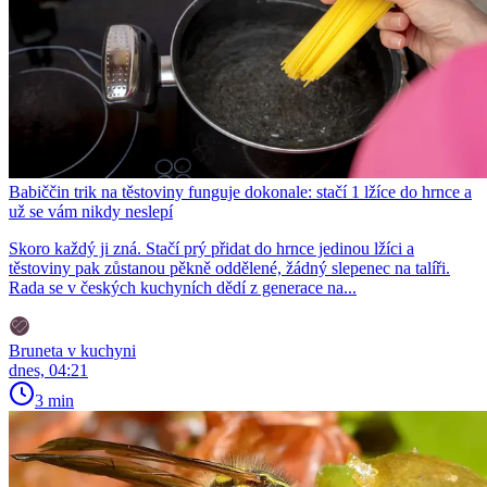
Babiččin trik na těstoviny funguje dokonale: stačí 1 lžíce do hrnce a
už se vám nikdy neslepí
Skoro každý ji zná. Stačí prý přidat do hrnce jedinou lžíci a
těstoviny pak zůstanou pěkně oddělené, žádný slepenec na talíři.
Rada se v českých kuchyních dědí z generace na...
Bruneta v kuchyni
dnes, 04:21
3 min