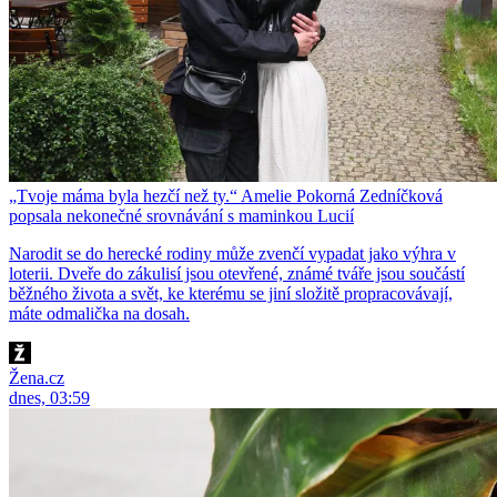
„Tvoje máma byla hezčí než ty.“ Amelie Pokorná Zedníčková
popsala nekonečné srovnávání s maminkou Lucií
Narodit se do herecké rodiny může zvenčí vypadat jako výhra v
loterii. Dveře do zákulisí jsou otevřené, známé tváře jsou součástí
běžného života a svět, ke kterému se jiní složitě propracovávají,
máte odmalička na dosah.
Žena.cz
dnes, 03:59