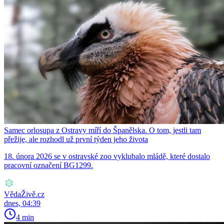
Samec orlosupa z Ostravy míří do Španělska. O tom, jestli tam
přežije, ale rozhodl už první týden jeho života
18. února 2026 se v ostravské zoo vyklubalo mládě, které dostalo
pracovní označení BG1299.
VědaŽivě.cz
dnes, 04:39
4 min