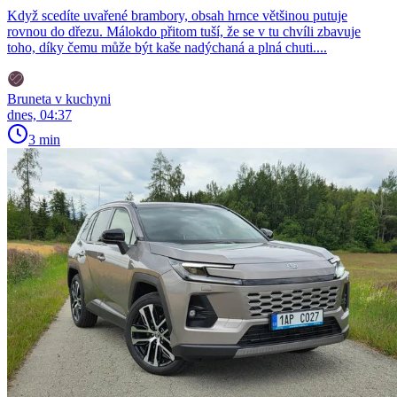
Když scedíte uvařené brambory, obsah hrnce většinou putuje
rovnou do dřezu. Málokdo přitom tuší, že se v tu chvíli zbavuje
toho, díky čemu může být kaše nadýchaná a plná chuti....
Bruneta v kuchyni
dnes, 04:37
3 min