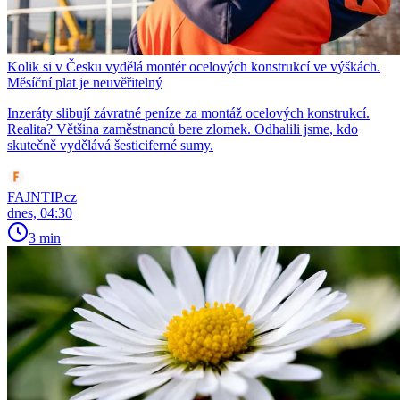
Kolik si v Česku vydělá montér ocelových konstrukcí ve výškách.
Měsíční plat je neuvěřitelný
Inzeráty slibují závratné peníze za montáž ocelových konstrukcí.
Realita? Většina zaměstnanců bere zlomek. Odhalili jsme, kdo
skutečně vydělává šesticiferné sumy.
FAJNTIP.cz
dnes, 04:30
3 min