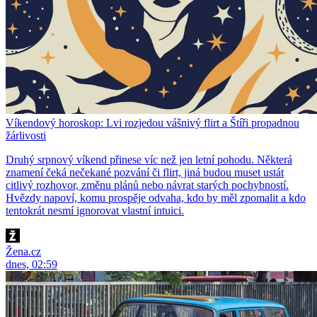
Víkendový horoskop: Lvi rozjedou vášnivý flirt a Štíři propadnou
žárlivosti
Druhý srpnový víkend přinese víc než jen letní pohodu. Některá
znamení čeká nečekané pozvání či flirt, jiná budou muset ustát
citlivý rozhovor, změnu plánů nebo návrat starých pochybností.
Hvězdy napoví, komu prospěje odvaha, kdo by měl zpomalit a kdo
tentokrát nesmí ignorovat vlastní intuici.
Žena.cz
dnes, 02:59