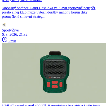
Japonský obránce Daiki Hashioka ve Slavii sportovně neuspěl,
přesto z něj klub může vytěžit desítky milionů korun díky
promyšlené smluvní strategii.
SportyŽivě
6. 8. 2026, 21:32
3 min
Váží 47 gramů a stojí 400 Kč. Reproduktor Parkside z Lidlu hraje