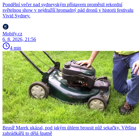
Pondělní večer nad sydneyským přístavem proměnil rekordní
světelnou show v nejdražší hromadný pád dronů v historii festivalu
Vivid Sydney.
Mobify.cz
6. 8. 2026, 21:56
4 min
Brusíř Marek ukázal, pod jakým úhlem brousit nůž sekačky. Většina
zahrádkářů to dělá špatně