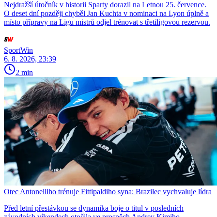
Nejdražší útočník v historii Sparty dorazil na Letnou 25. července.
O deset dní později chyběl Jan Kuchta v nominaci na Lyon úplně a
místo přípravy na Ligu mistrů odjel trénovat s třetiligovou rezervou.
SportWin
6. 8. 2026, 23:39
2 min
Otec Antonelliho trénuje Fittipaldiho syna: Brazilec vychvaluje lídra
Před letní přestávkou se dynamika boje o titul v posledních
závodních víkendech otočila ve prospěch Andrey Kimiho