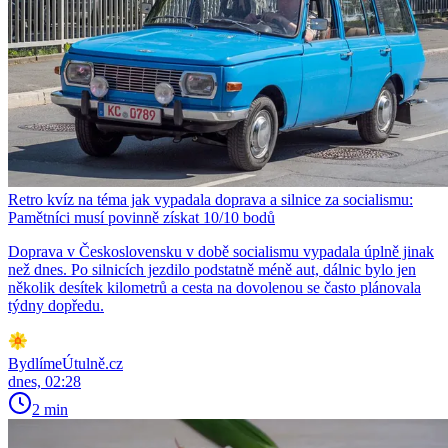
Retro kvíz na téma jak vypadala doprava a silnice za socialismu:
Pamětníci musí povinně získat 10/10 bodů
Doprava v Československu v době socialismu vypadala úplně jinak
než dnes. Po silnicích jezdilo podstatně méně aut, dálnic bylo jen
několik desítek kilometrů a cesta na dovolenou se často plánovala
týdny dopředu.
BydlímeÚtulně.cz
dnes, 02:28
2 min