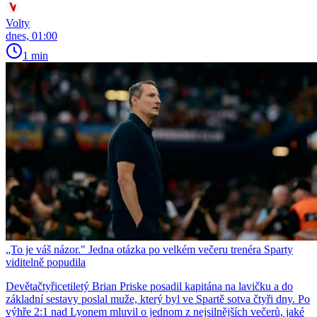
Volty
dnes, 01:00
1 min
„To je váš názor." Jedna otázka po velkém večeru trenéra Sparty
viditelně popudila
Devětačtyřicetiletý Brian Priske posadil kapitána na lavičku a do
základní sestavy poslal muže, který byl ve Spartě sotva čtyři dny. Po
výhře 2:1 nad Lyonem mluvil o jednom z nejsilnějších večerů, jaké