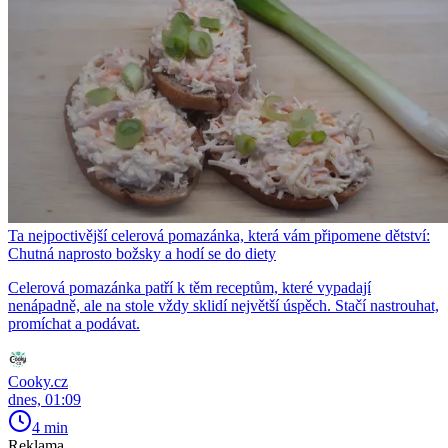
Ta nejpoctivější celerová pomazánka, která vám připomene dětství:
Chutná naprosto božsky a hodí se do diety
Celerová pomazánka patří k těm receptům, které vypadají
nenápadně, ale na stole vždy sklidí největší úspěch. Stačí nastrouhat,
promíchat a podávat.
Cooky.cz
dnes, 01:09
4 min
Reklama