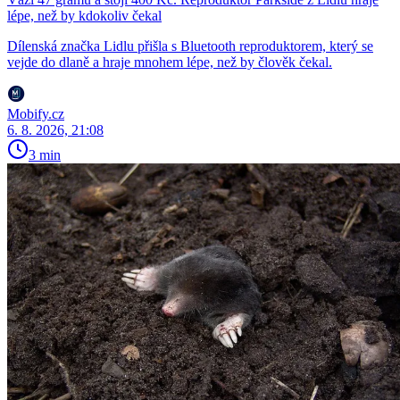
lépe, než by kdokoliv čekal
Dílenská značka Lidlu přišla s Bluetooth reproduktorem, který se
vejde do dlaně a hraje mnohem lépe, než by člověk čekal.
Mobify.cz
6. 8. 2026, 21:08
3 min