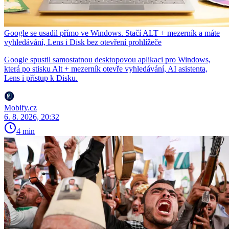
Google se usadil přímo ve Windows. Stačí ALT + mezerník a máte
vyhledávání, Lens i Disk bez otevření prohlížeče
Google spustil samostatnou desktopovou aplikaci pro Windows,
která po stisku Alt + mezerník otevře vyhledávání, AI asistenta,
Lens i přístup k Disku.
Mobify.cz
6. 8. 2026, 20:32
4 min