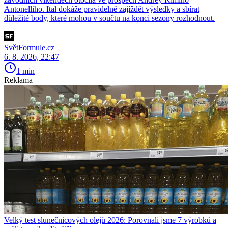
Antonelliho. Ital dokáže pravidelně zajíždět výsledky a sbírat
důležité body, které mohou v součtu na konci sezony rozhodnout.
SvětFormule.cz
6. 8. 2026, 22:47
1 min
Reklama
Velký test slunečnicových olejů 2026: Porovnali jsme 7 výrobků a