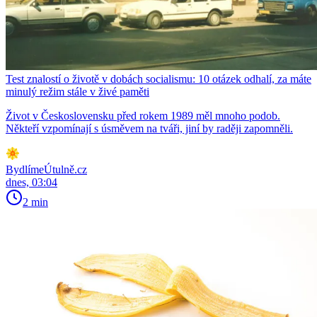
Test znalostí o životě v dobách socialismu: 10 otázek odhalí, za máte
minulý režim stále v živé paměti
Život v Československu před rokem 1989 měl mnoho podob.
Někteří vzpomínají s úsměvem na tváři, jiní by raději zapomněli.
BydlímeÚtulně.cz
dnes, 03:04
2 min