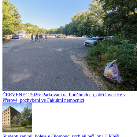
ČERVENEC 2026: Parkování na Poděbradech, obří investice v
Přerově, pochybení ve Fakultní nemocnici
Studenti zaplnili koleje v Olomouci rychleji než loni. UP řeší