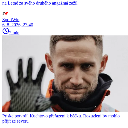
na Letné za svého druhého angažmá zažil.
SportWin
6. 8. 2026, 23:40
2 min
Priske potvrdil Kuchtovo přeřazení k béčku. Rozuzlení by mohlo
přijít ze severu