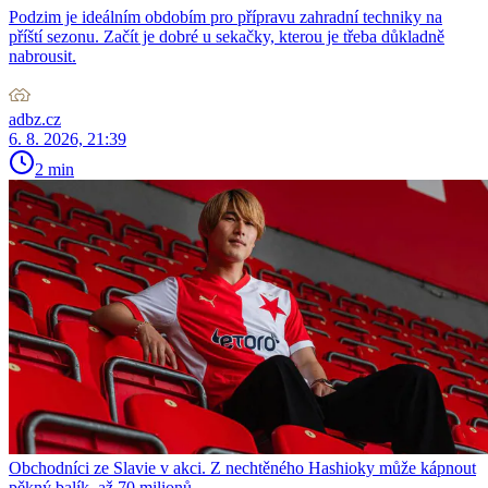
Podzim je ideálním obdobím pro přípravu zahradní techniky na
příští sezonu. Začít je dobré u sekačky, kterou je třeba důkladně
nabrousit.
adbz.cz
6. 8. 2026, 21:39
2 min
Obchodníci ze Slavie v akci. Z nechtěného Hashioky může kápnout
pěkný balík, až 70 milionů