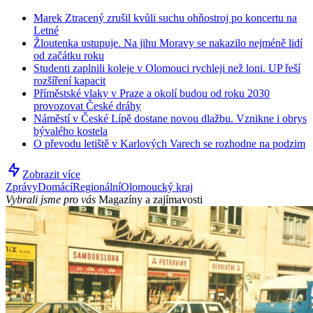
Marek Ztracený zrušil kvůli suchu ohňostroj po koncertu na
Letné
Žloutenka ustupuje. Na jihu Moravy se nakazilo nejméně lidí
od začátku roku
Studenti zaplnili koleje v Olomouci rychleji než loni. UP řeší
rozšíření kapacit
Příměstské vlaky v Praze a okolí budou od roku 2030
provozovat České dráhy
Náměstí v České Lípě dostane novou dlažbu. Vznikne i obrys
bývalého kostela
O převodu letiště v Karlových Varech se rozhodne na podzim
Zobrazit více
Zprávy
Domácí
Regionální
Olomoucký kraj
Vybrali jsme pro vás
Magazíny a zajímavosti