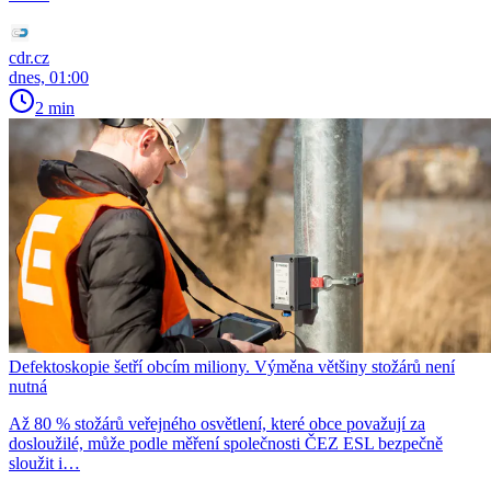
cdr.cz
dnes, 01:00
2 min
Defektoskopie šetří obcím miliony. Výměna většiny stožárů není
nutná
Až 80 % stožárů veřejného osvětlení, které obce považují za
dosloužilé, může podle měření společnosti ČEZ ESL bezpečně
sloužit i…