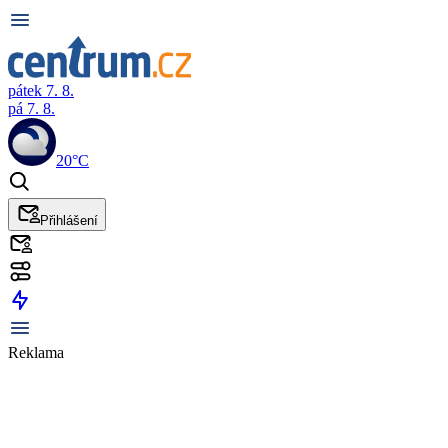
pátek 7. 8.
pá 7. 8.
20°C
Přihlášení
Reklama