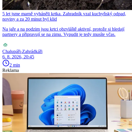
5 let jsme marně vyháněli krtka. Zahradník vzal kuchyňský odpad,
noviny a za 20 minut byl klid
Na jaře a na podzim jsou krtci obzvláště aktivní, protože si hledají
partnery a připravují se na zimu. Vypudit je tedy musíte včas.
Chalupáři-Zahrádkáři
6. 8. 2026, 20:45
2 min
Reklama