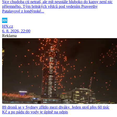
Sice chudoba cti netratí, ale mít neustále hluboko do kapsy není nic
příjemného. Tým britských vědců pod vedením Praveethy
Patalayové z londýnské...
HN.cz
6. 8. 2026, 22:00
Reklama
89 dronů se v Sydney zřítilo mezi diváky. Jeden stojí přes 60 tisíc
Kč a po pádu do vody je úplně na odpis