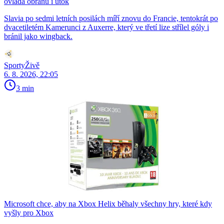
ovládá obranu i útok
Slavia po sedmi letních posilách míří znovu do Francie, tentokrát po
dvacetiletém Kamerunci z Auxerre, který ve třetí lize střílel góly i
bránil jako wingback.
SportyŽivě
6. 8. 2026, 22:05
3 min
Microsoft chce, aby na Xbox Helix běhaly všechny hry, které kdy
vyšly pro Xbox