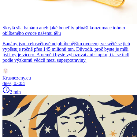
Skrytá síla banánu aneb jaké benefity přináší konzumace tohoto
oblíbeného ovoce našemu tělu
Banány jsou celosvětově nejoblíbenějším ovocem, ve světě se jich
vypěstuje ročně přes 145 milionů tun. Důvodů, proč byste je měli
jíst i vy je vícero. A neměli byste vyhazovat ani slupku, i ta se řadí
podle výzkumů vědců mezi superpotraviny.
Krasnezeny.eu
dnes, 03:04
2 min