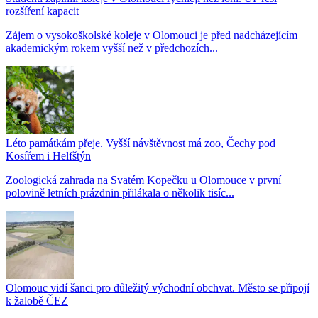
rozšíření kapacit
Zájem o vysokoškolské koleje v Olomouci je před nadcházejícím
akademickým rokem vyšší než v předchozích...
Léto památkám přeje. Vyšší návštěvnost má zoo, Čechy pod
Kosířem i Helfštýn
Zoologická zahrada na Svatém Kopečku u Olomouce v první
polovině letních prázdnin přilákala o několik tisíc...
Olomouc vidí šanci pro důležitý východní obchvat. Město se připojí
k žalobě ČEZ