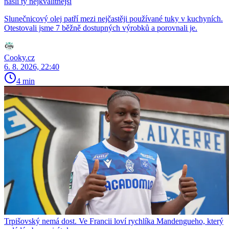
našli ty nejkvalitnější
Slunečnicový olej patří mezi nejčastěji používané tuky v kuchyních.
Otestovali jsme 7 běžně dostupných výrobků a porovnali je.
Cooky.cz
6. 8. 2026, 22:40
4 min
Trpišovský nemá dost. Ve Francii loví rychlíka Mandengueho, který