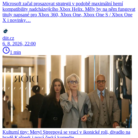
Microsoft začal prosazovat strategii v podobě maximální herní
kompatibility nadcházejícího Xbox Helix. Měly by na něm fungovat
tituly napsané pro Xbox 360, Xbox One, Xbox One S / Xbox One
X i novinky…
diit.cz
6. 8. 2026, 22:00
1 min
Kulturní tipy: Meryl Streepová se vrací v ikonické roli, divadlo na
hradě Kašperk i nová česká komedie