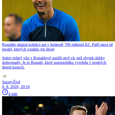
Ronaldo ukázal kolekci aut v hodnotě 700 milionů Kč. Patří mezi ně
model, kterých vzniklo jen deset
Jeden jediný vůz v Ronaldově garáži stojí víc než zbytek sbírky
dohromady. Je to Bugatti, které automobilka vyrobila v pouhých
deseti kusech.
SportyŽivě
6. 8. 2026, 20:16
4 min