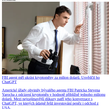
FBI agent měl ukrást kryptoměny za milion dolarů. Usvědčil ho
ChatGPT
Americké úřady obvinily bývalého agenta FBI Patricka Stevena
Yarocha z odcizení kryptoměn v hodnotě přibližně jednoho milionu
dolarů. Mezi nejzajímavější důkazy patří jeho konverzace s
ChatGPT, ve kterých údajně řešil investování peněz i odchod z
USA.