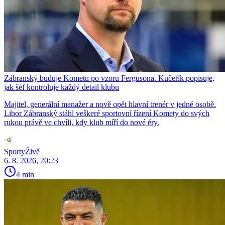
Zábranský buduje Kometu po vzoru Fergusona. Kučeřík popisuje,
jak šéf kontroluje každý detail klubu
Majitel, generální manažer a nově opět hlavní trenér v jedné osobě.
Libor Zábranský stáhl veškeré sportovní řízení Komety do svých
rukou právě ve chvíli, kdy klub míří do nové éry.
SportyŽivě
6. 8. 2026, 20:23
4 min