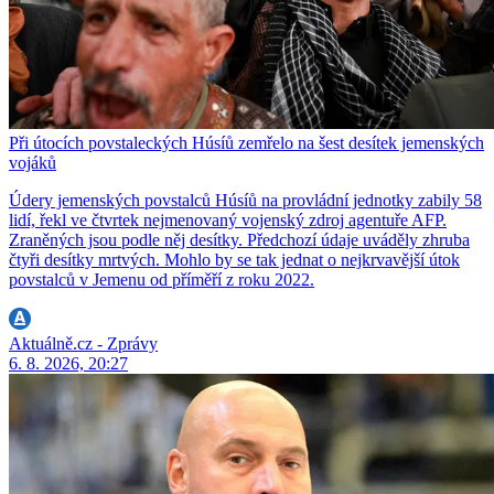
Při útocích povstaleckých Húsíů zemřelo na šest desítek jemenských
vojáků
Údery jemenských povstalců Húsíů na provládní jednotky zabily 58
lidí, řekl ve čtvrtek nejmenovaný vojenský zdroj agentuře AFP.
Zraněných jsou podle něj desítky. Předchozí údaje uváděly zhruba
čtyři desítky mrtvých. Mohlo by se tak jednat o nejkrvavější útok
povstalců v Jemenu od příměří z roku 2022.
Aktuálně.cz - Zprávy
6. 8. 2026, 20:27