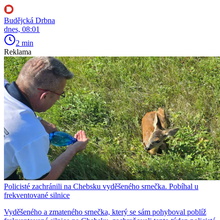
Budějcká Drbna
dnes, 08:01
2 min
Reklama
Policisté zachránili na Chebsku vyděšeného srnečka. Pobíhal u
frekventované silnice
Vyděšeného a zmateného srnečka, který se sám pohyboval poblíž