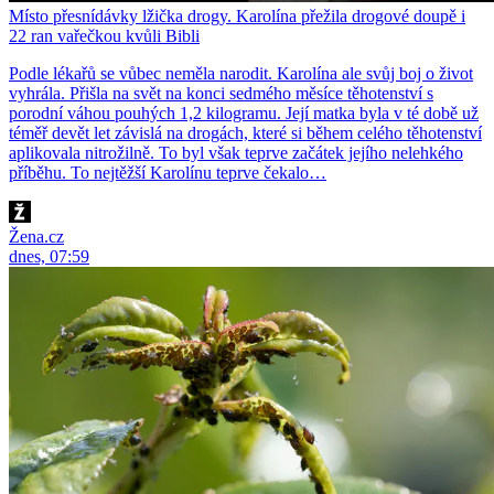
Místo přesnídávky lžička drogy. Karolína přežila drogové doupě i
22 ran vařečkou kvůli Bibli
Podle lékařů se vůbec neměla narodit. Karolína ale svůj boj o život
vyhrála. Přišla na svět na konci sedmého měsíce těhotenství s
porodní váhou pouhých 1,2 kilogramu. Její matka byla v té době už
téměř devět let závislá na drogách, které si během celého těhotenství
aplikovala nitrožilně. To byl však teprve začátek jejího nelehkého
příběhu. To nejtěžší Karolínu teprve čekalo…
Žena.cz
dnes, 07:59