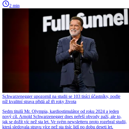
2 min
Schwarzenegger upozornil na studii se 103 tisíci účastníky, podle
níž kvalitní strava přidá až tři roky života
Sedm titulů Mr. Olympia, kardiostimulátor od roku 2024 a jeden
nový cíl. Arnold Schwarzenegger dnes neřeší obvody paží, ale to,
jak se dožít víc než sta let. Ve svém newsletteru proto rozebral studii,
která sledovala stravu více než sta tisíc lidí po dobu deseti let.