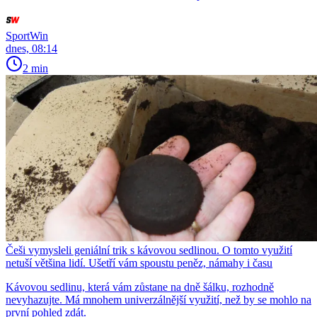
SportWin
dnes, 08:14
2 min
Češi vymysleli geniální trik s kávovou sedlinou. O tomto využití
netuší většina lidí. Ušetří vám spoustu peněz, námahy i času
Kávovou sedlinu, která vám zůstane na dně šálku, rozhodně
nevyhazujte. Má mnohem univerzálnější využití, než by se mohlo na
první pohled zdát.