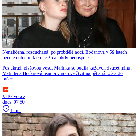
Nenalíčená, rozcuchaná, po probdělé noci. Bočanová v 59 letech
pečuje o dceru, které je 25 a nikdy nedospěje
Pes ukradl plyšovou vosu. Márinka se budila každých dvacet minut.
Mahulena Bočanová usnula v noci ve čtvrt na pět a ráno šla do
práce.
VIPživot.cz
dnes, 07:50
3 min