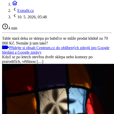
Extrafit.cz
10. 5. 2026, 05:48
4 min
Tahle stará deka ze sklepa po babičce se může prodat klidně za 70
000 Kč. Nemáte ji tam také?
Přidejte si obsah Centrum.cz do oblíbených zdrojů pro Google
hledání a Google zprávy
Když se po letech otevřou dveře sklepa nebo komory po
prarodičích, většinou […]