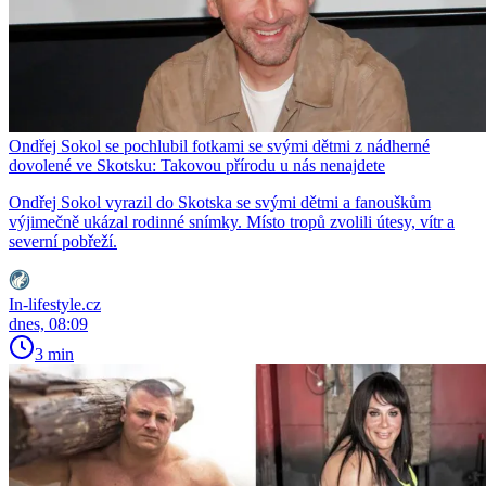
Ondřej Sokol se pochlubil fotkami se svými dětmi z nádherné
dovolené ve Skotsku: Takovou přírodu u nás nenajdete
Ondřej Sokol vyrazil do Skotska se svými dětmi a fanouškům
výjimečně ukázal rodinné snímky. Místo tropů zvolili útesy, vítr a
severní pobřeží.
In-lifestyle.cz
dnes, 08:09
3 min