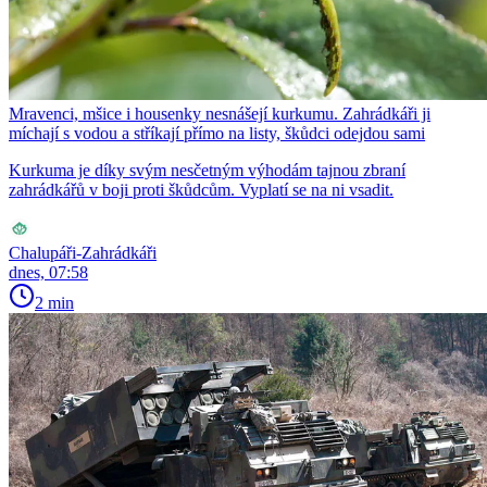
Mravenci, mšice i housenky nesnášejí kurkumu. Zahrádkáři ji
míchají s vodou a stříkají přímo na listy, škůdci odejdou sami
Kurkuma je díky svým nesčetným výhodám tajnou zbraní
zahrádkářů v boji proti škůdcům. Vyplatí se na ni vsadit.
Chalupáři-Zahrádkáři
dnes, 07:58
2 min