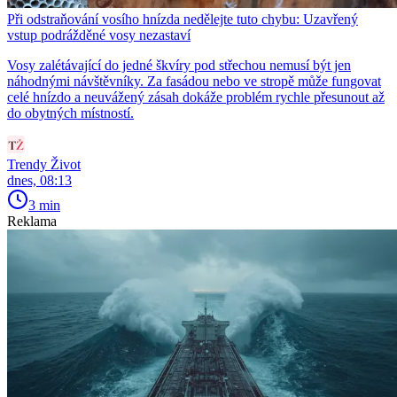
Při odstraňování vosího hnízda nedělejte tuto chybu: Uzavřený
vstup podrážděné vosy nezastaví
Vosy zalétávající do jedné škvíry pod střechou nemusí být jen
náhodnými návštěvníky. Za fasádou nebo ve stropě může fungovat
celé hnízdo a neuvážený zásah dokáže problém rychle přesunout až
do obytných místností.
Trendy Život
dnes, 08:13
3 min
Reklama