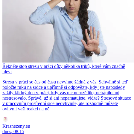
Řekněte stop stresu v práci díky několika triků, které vám značně
uleví
Stresu v práci se čas od času nevyhne žádná z vás. Schválně si teď
položte ruku na srdce a upřímně si odpovězte, kdy jste naposledy
zažily klidný den v práci, kdy vás nic nerozčílilo, netrápilo ani
nestresovalo. Správě, už si ani nepamatujete, viďte? Stresové situace
v pracovním prostřední sice neovlivníte, ale rozhodně můžete
ovlivnit vaší reakci na ně.
Krasnezeny.eu
dnes, 08:15