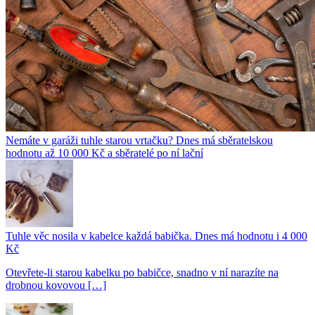
Nemáte v garáži tuhle starou vrtačku? Dnes má sběratelskou
hodnotu až 10 000 Kč a sběratelé po ní lační
Tuhle věc nosila v kabelce každá babička. Dnes má hodnotu i 4 000
Kč
Otevřete-li starou kabelku po babičce, snadno v ní narazíte na
drobnou kovovou […]