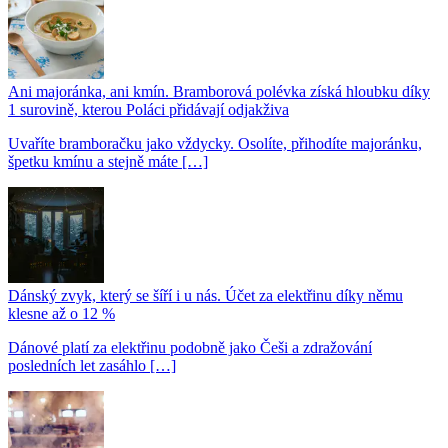
Ani majoránka, ani kmín. Bramborová polévka získá hloubku díky
1 surovině, kterou Poláci přidávají odjakživa
Uvaříte bramboračku jako vždycky. Osolíte, přihodíte majoránku,
špetku kmínu a stejně máte […]
Dánský zvyk, který se šíří i u nás. Účet za elektřinu díky němu
klesne až o 12 %
Dánové platí za elektřinu podobně jako Češi a zdražování
posledních let zasáhlo […]