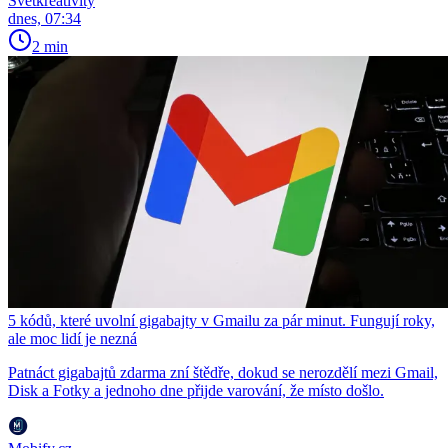
Světkreativity
dnes, 07:34
2 min
5 kódů, které uvolní gigabajty v Gmailu za pár minut. Fungují roky,
ale moc lidí je nezná
Patnáct gigabajtů zdarma zní štědře, dokud se nerozdělí mezi Gmail,
Disk a Fotky a jednoho dne přijde varování, že místo došlo.