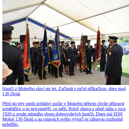
Hasiči z Mokrého slaví sto let. Začínali s ruční stříkačkou, dnes mají
130 členů
Před sto lety mohl pořádný požár v Mokrém během chvíle připravit
zemědělce o to nejcennější, co měli. Právě obava z ohně stála v roce
1926 u zrodu místního sboru dobrovolných hasičů. Dnes má SDH
Mokré 130 členů a na oslavách svého výročí se zábavou rozhodně
nešetřilo.