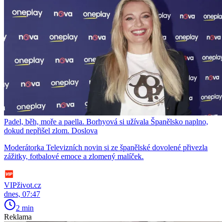
Padel, běh, moře a paella. Borhyová si užívala Španělsko naplno,
dokud nepřišel zlom. Doslova
Moderátorka Televizních novin si ze španělské dovolené přivezla
zážitky, fotbalové emoce a zlomený malíček.
VIPživot.cz
dnes, 07:47
2 min
Reklama