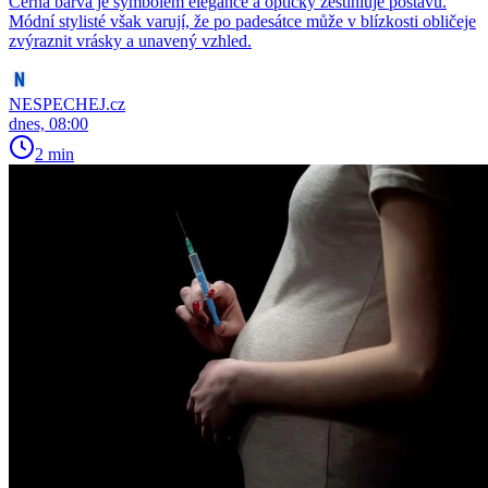
Černá barva je symbolem elegance a opticky zeštíhluje postavu.
Módní stylisté však varují, že po padesátce může v blízkosti obličeje
zvýraznit vrásky a unavený vzhled.
NESPECHEJ.cz
dnes, 08:00
2 min