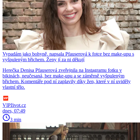
Vypadám jako bohyně, napsala Pfauserová k fotce bez make-upu s
vyšpuleným břichem. Ženy jí za ni děkují
Herečka Denisa Pfauserová zveřejnila na Instagramu fotku v
bikinách, neučesaná, bez make-upu a se záměrně vyšpuleným
břichem. Komentáře pod ní zaplavily díky žen, které v ní uviděly
vlastní tělo.
VIPživot.cz
dnes, 07:49
3 min