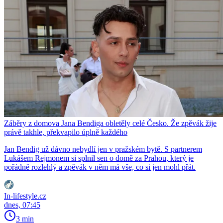
Záběry z domova Jana Bendiga obletěly celé Česko. Že zpěvák žije
právě takhle, překvapilo úplně každého
Jan Bendig už dávno nebydlí jen v pražském bytě. S partnerem
Lukášem Rejmonem si splnil sen o domě za Prahou, který je
pořádně rozlehlý a zpěvák v něm má vše, co si jen mohl přát.
In-lifestyle.cz
dnes, 07:45
3 min