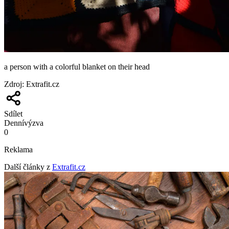
a person with a colorful blanket on their head
Zdroj
:
Extrafit.cz
Sdílet
Denní
výzva
0
Reklama
Další články z
Extrafit.cz