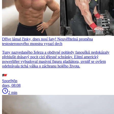
Dříve lámal činky, dnes nosí šaty! Neuvěřitelná proměna
testosteronového monstra vyrazí dech
Tuny nazvedaného železa a obdivné pohledy fanoušků nedokázaly
přehlušit drásavý pocit cizí tělesné schránky. Elitní americký
powerlifter vybudoval masivní figuru gladiátora, uvnitř se ovšem
odehrávala tichá válka o záchranu holého života.
SportWin
dnes, 08:08
2 min