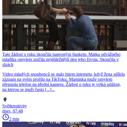
Tato žádost o ruku skončila naprostým fiaskem. Matka odvážného
mladíka omylem zničila nejdůležitější den jeho života. Skončila v
slzách
Video mladých snoubenců se stalo hitem internetu, když žena sdílela
záznam na svém profilu na TikToku. Maminka muže omylem
přepnula telefon na přední kameru. Žádost o ruku je velká událost,
na kterou se muži často [...]...
Světkreativity
dnes, 07:48
2 min