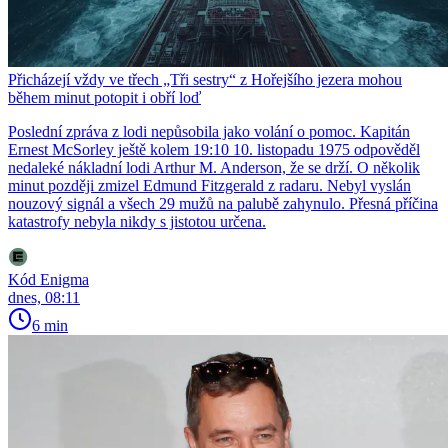
Přicházejí vždy ve třech „Tři sestry“ z Hořejšího jezera mohou
během minut potopit i obří loď
Poslední zpráva z lodi nepůsobila jako volání o pomoc. Kapitán
Ernest McSorley ještě kolem 19:10 10. listopadu 1975 odpověděl
nedaleké nákladní lodi Arthur M. Anderson, že se drží. O několik
minut později zmizel Edmund Fitzgerald z radaru. Nebyl vyslán
nouzový signál a všech 29 mužů na palubě zahynulo. Přesná příčina
katastrofy nebyla nikdy s jistotou určena.
Kód Enigma
dnes, 08:11
6 min