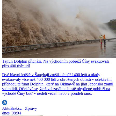
Tajfun Dolphin přichází. Na východním pobřeží Číny evakuovali
přes 400 tisíc lidí
Dvě hlavní letiště v Šanghaji zrušila téměř 1400 letů a úřady
evakuovaly více než 400 000 lidí z ohrožených oblastí v očekávání
příchodu tajfunu Dolphin, který na Okinawě na jihu Japonska zranil
sedm lidí. Očekává se, že živel zasáhne hustě obydlené pobřeží na
východě Číny buď v neděli večer, nebo v pondělí ráno.
Aktuálně.cz - Zprávy
dnes, 08:04