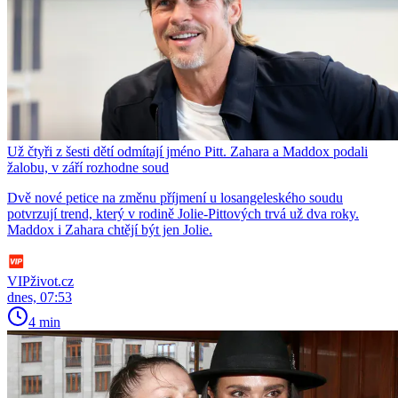
Už čtyři z šesti dětí odmítají jméno Pitt. Zahara a Maddox podali
žalobu, v září rozhodne soud
Dvě nové petice na změnu příjmení u losangeleského soudu
potvrzují trend, který v rodině Jolie-Pittových trvá už dva roky.
Maddox i Zahara chtějí být jen Jolie.
VIPživot.cz
dnes, 07:53
4 min