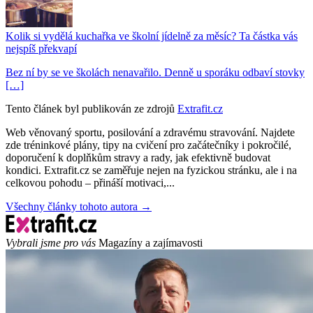
Kolik si vydělá kuchařka ve školní jídelně za měsíc? Ta částka vás
nejspíš překvapí
Bez ní by se ve školách nenavařilo. Denně u sporáku odbaví stovky
[…]
Tento článek byl publikován ze zdrojů
Extrafit.cz
Web věnovaný sportu, posilování a zdravému stravování. Najdete
zde tréninkové plány, tipy na cvičení pro začátečníky i pokročilé,
doporučení k doplňkům stravy a rady, jak efektivně budovat
kondici. Extrafit.cz se zaměřuje nejen na fyzickou stránku, ale i na
celkovou pohodu – přináší motivaci,...
Všechny články tohoto autora →
Vybrali jsme pro vás
Magazíny a zajímavosti