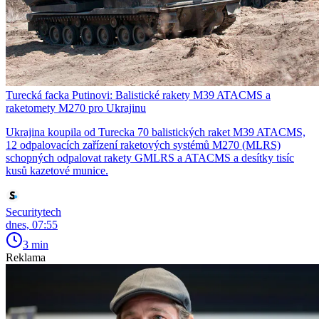
Turecká facka Putinovi: Balistické rakety M39 ATACMS a
raketomety M270 pro Ukrajinu
Ukrajina koupila od Turecka 70 balistických raket M39 ATACMS,
12 odpalovacích zařízení raketových systémů M270 (MLRS)
schopných odpalovat rakety GMLRS a ATACMS a desítky tisíc
kusů kazetové munice.
Securitytech
dnes, 07:55
3 min
Reklama