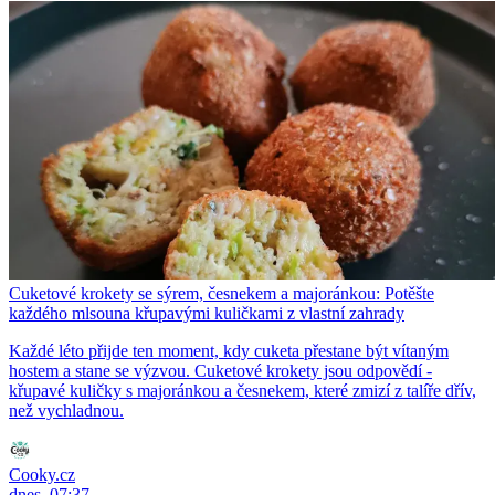
Cuketové krokety se sýrem, česnekem a majoránkou: Potěšte
každého mlsouna křupavými kuličkami z vlastní zahrady
Každé léto přijde ten moment, kdy cuketa přestane být vítaným
hostem a stane se výzvou. Cuketové krokety jsou odpovědí -
křupavé kuličky s majoránkou a česnekem, které zmizí z talíře dřív,
než vychladnou.
Cooky.cz
dnes, 07:37