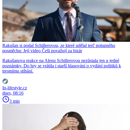
Rakušan si podal Schillerovou, ze které udělal terč potupného
posměchu: Její video Češi považují za bizár
Rakušanova reakce na Alenu Schillerovou nezůstala jen u jedné
poznámky. Do hry se vrátila i starší hlasování o vydání politiků k
trestnímu stíhání.
In-lifestyle.cz
dnes, 08:16
3 min