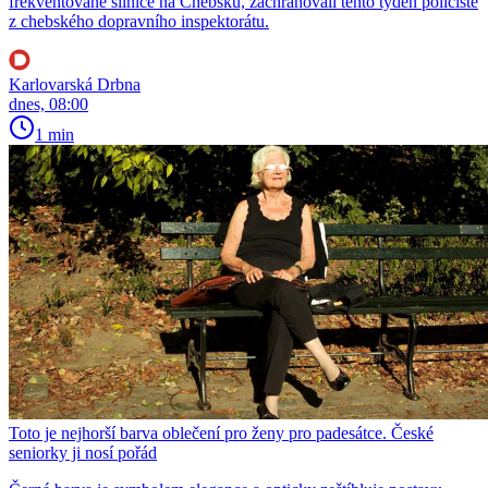
frekventované silnice na Chebsku, zachraňovali tento týden policisté
z chebského dopravního inspektorátu.
Karlovarská Drbna
dnes, 08:00
1 min
Toto je nejhorší barva oblečení pro ženy pro padesátce. České
seniorky ji nosí pořád