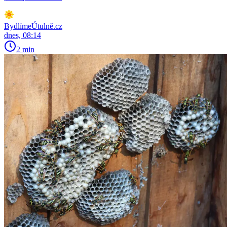
BydlímeÚtulně.cz
dnes, 08:14
2 min