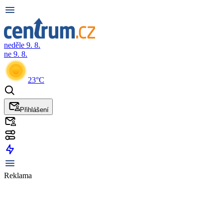
neděle 9. 8.
ne 9. 8.
23°C
Přihlášení
Reklama