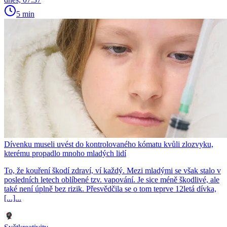
5 min
Dívenku museli uvést do kontrolovaného kómatu kvůli zlozvyku,
kterému propadlo mnoho mladých lidí
To, že kouření škodí zdraví, ví každý. Mezi mladými se však stalo v
posledních letech oblíbené tzv. vapování. Je sice méně škodlivé, ale
také není úplně bez rizik. Přesvědčila se o tom teprve 12letá dívka,
[...]...