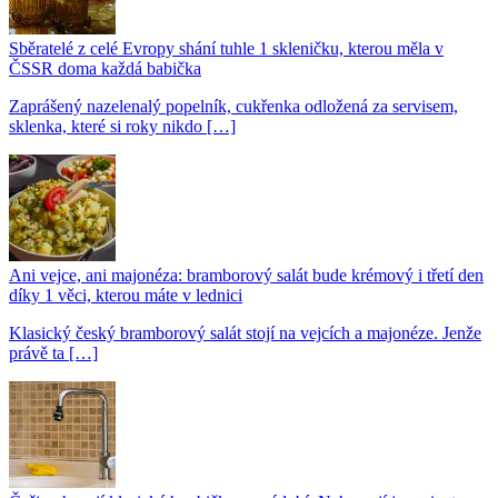
Sběratelé z celé Evropy shání tuhle 1 skleničku, kterou měla v
ČSSR doma každá babička
Zaprášený nazelenalý popelník, cukřenka odložená za servisem,
sklenka, které si roky nikdo […]
Ani vejce, ani majonéza: bramborový salát bude krémový i třetí den
díky 1 věci, kterou máte v lednici
Klasický český bramborový salát stojí na vejcích a majonéze. Jenže
právě ta […]