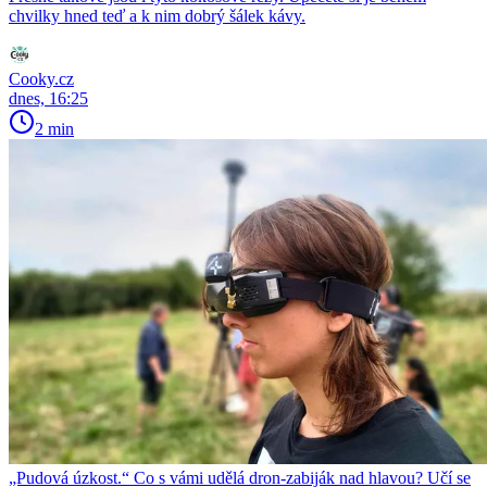
chvilky hned teď a k nim dobrý šálek kávy.
Cooky.cz
dnes, 16:25
2 min
„Pudová úzkost.“ Co s vámi udělá dron-zabiják nad hlavou? Učí se