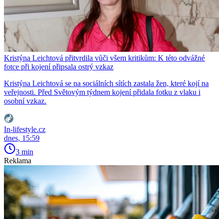
Kristýna Leichtová přitvrdila vůči všem kritikům: K této odvážné
fotce při kojení připsala ostrý vzkaz
Kristýna Leichtová se na sociálních sítích zastala žen, které kojí na
veřejnosti. Před Světovým týdnem kojení přidala fotku z vlaku i
osobní vzkaz.
In-lifestyle.cz
dnes, 15:59
3 min
Reklama