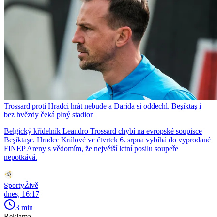
Trossard proti Hradci hrát nebude a Darida si oddechl. Beşiktaş i
bez hvězdy čeká plný stadion
Belgický křídelník Leandro Trossard chybí na evropské soupisce
Beşiktaşe. Hradec Králové ve čtvrtek 6. srpna vybíhá do vyprodané
FINEP Areny s vědomím, že největší letní posilu soupeře
nepotkává.
SportyŽivě
dnes, 16:17
3 min
Reklama