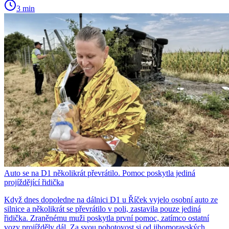
3 min
Auto se na D1 několikrát převrátilo. Pomoc poskytla jediná
projíždějící řidička
Když dnes dopoledne na dálnici D1 u Říček vyjelo osobní auto ze
silnice a několikrát se převrátilo v poli, zastavila pouze jediná
řidička. Zraněnému muži poskytla první pomoc, zatímco ostatní
vozy projížděly dál. Za svou pohotovost si od jihomoravských