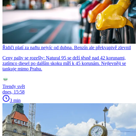
Řidiči platí za naftu nejvíc od dubna. Benzín ale překvapivě zlevnil
Ceny paliv se rozešly: Natural 95 se drží těsně nad 42 korunami,
zatímco diesel po dalším skoku míří k 45 korunám. Nejlevněji se
tankuje mimo Prahu.
Trendy svět
dnes, 15:58
3 min