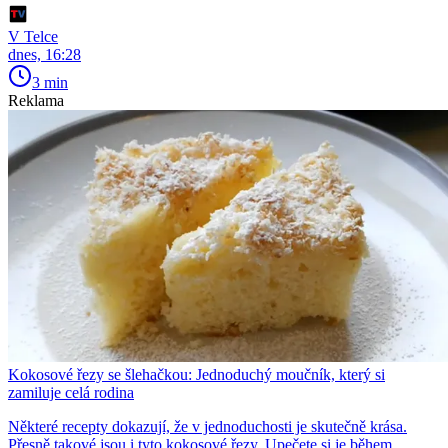
V Telce
dnes, 16:28
3 min
Reklama
Kokosové řezy se šlehačkou: Jednoduchý moučník, který si
zamiluje celá rodina
Některé recepty dokazují, že v jednoduchosti je skutečně krása.
Přesně takové jsou i tyto kokosové řezy. Upečete si je během