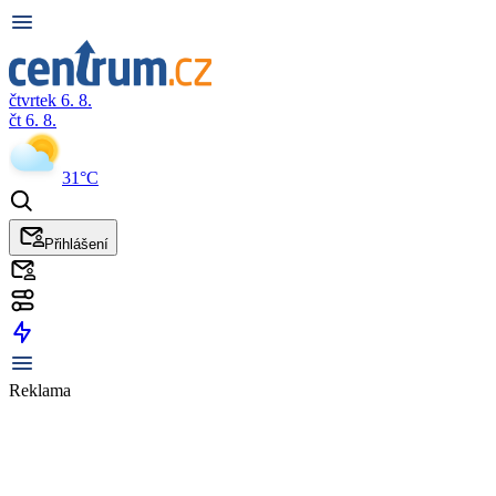
čtvrtek 6. 8.
čt 6. 8.
31°C
Přihlášení
Reklama