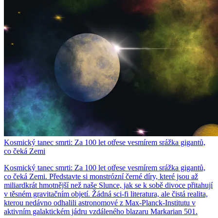
Kosmický tanec smrti: Za 100 let otřese vesmírem srážka gigantů,
co čeká Zemi
Kosmický tanec smrti: Za 100 let otřese vesmírem srážka gigantů,
co čeká Zemi. Představte si monstrózní černé díry, které jsou až
miliardkrát hmotnější než naše Slunce, jak se k sobě divoce přitahují
v těsném gravitačním objetí. Žádná sci-fi literatura, ale čistá realita,
kterou nedávno odhalili astronomové z Max-Planck-Institutu v
aktivním galaktickém jádru vzdáleného blazaru Markarian 501.