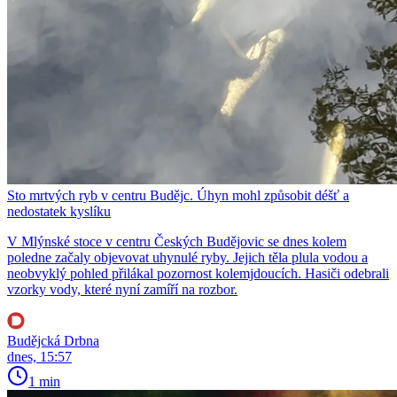
Sto mrtvých ryb v centru Budějc. Úhyn mohl způsobit déšť a
nedostatek kyslíku
V Mlýnské stoce v centru Českých Budějovic se dnes kolem
poledne začaly objevovat uhynulé ryby. Jejich těla plula vodou a
neobvyklý pohled přilákal pozornost kolemjdoucích. Hasiči odebrali
vzorky vody, které nyní zamíří na rozbor.
Budějcká Drbna
dnes, 15:57
1 min