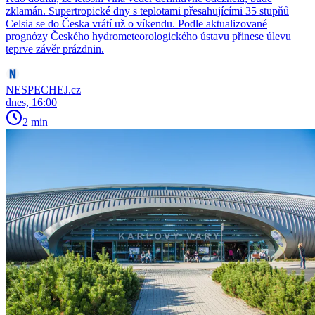
zklamán. Supertropické dny s teplotami přesahujícími 35 stupňů
Celsia se do Česka vrátí už o víkendu. Podle aktualizované
prognózy Českého hydrometeorologického ústavu přinese úlevu
teprve závěr prázdnin.
NESPECHEJ.cz
dnes, 16:00
2 min