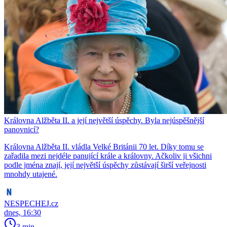
Královna Alžběta II. a její největší úspěchy. Byla nejúspěšnější
panovnicí?
Královna Alžběta II. vládla Velké Británii 70 let. Díky tomu se
zařadila mezi nejdéle panující krále a královny. Ačkoliv ji všichni
podle jména znají, její největší úspěchy zůstávají širší veřejnosti
mnohdy utajené.
NESPECHEJ.cz
dnes, 16:30
3 min