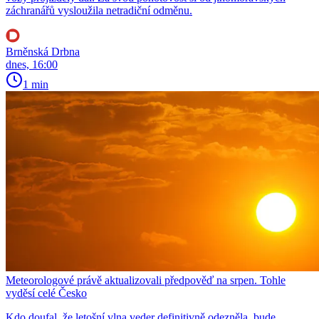
záchranářů vysloužila netradiční odměnu.
Brněnská Drbna
dnes, 16:00
1 min
Meteorologové právě aktualizovali předpověď na srpen. Tohle
vyděsí celé Česko
Kdo doufal, že letošní vlna veder definitivně odezněla, bude