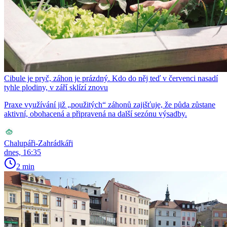
Cibule je pryč, záhon je prázdný. Kdo do něj teď v červenci nasadí
tyhle plodiny, v září sklízí znovu
Praxe využívání již „použitých“ záhonů zajišťuje, že půda zůstane
aktivní, obohacená a připravená na další sezónu výsadby.
Chalupáři-Zahrádkáři
dnes, 16:35
2 min