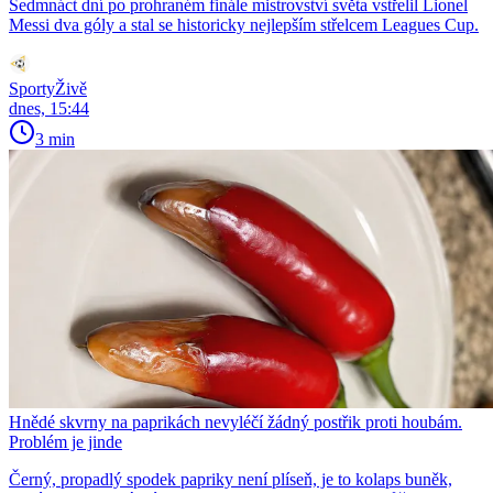
Sedmnáct dní po prohraném finále mistrovství světa vstřelil Lionel
Messi dva góly a stal se historicky nejlepším střelcem Leagues Cup.
SportyŽivě
dnes, 15:44
3 min
Hnědé skvrny na paprikách nevyléčí žádný postřik proti houbám.
Problém je jinde
Černý, propadlý spodek papriky není plíseň, je to kolaps buněk,