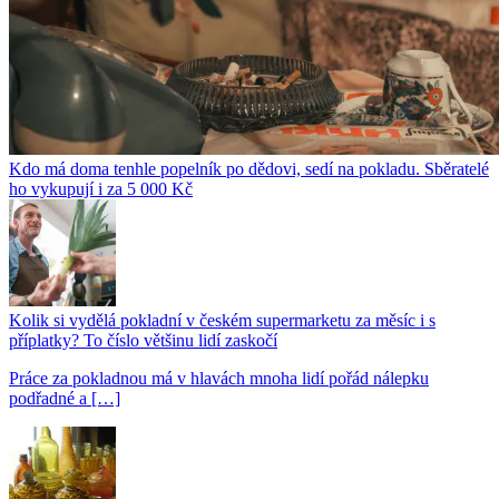
Kdo má doma tenhle popelník po dědovi, sedí na pokladu. Sběratelé
ho vykupují i za 5 000 Kč
Kolik si vydělá pokladní v českém supermarketu za měsíc i s
příplatky? To číslo většinu lidí zaskočí
Práce za pokladnou má v hlavách mnoha lidí pořád nálepku
podřadné a […]