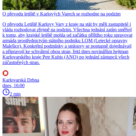
O převodu letiště v Karlových Varech se rozhodne na podzim
O převodu Letiště Karlovy Vary z kraje na stát by měli zastupitelé i
vláda rozhodovat zřejmě na podzim. Všechna jednání zatím směřují
k tomu, aby krajské letiště mohla od začátku příštího roku spravovat
armáda prostřednictvím státního podniku LOM (Letecké opravny
Malešice). Konkrétní podmínky a smlouvy se postupně dojednávají
a připravují ke schválení obou stran, řekl dnes novinářům hejtman
Karlovarského kraje Petr Kubis (ANO) po jednání zástupců všech
zúčastněných stran.
Karlovarská Drbna
dnes, 16:00
2 min