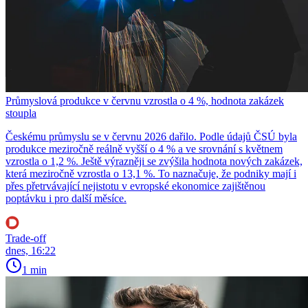
Průmyslová produkce v červnu vzrostla o 4 %, hodnota zakázek
stoupla
Českému průmyslu se v červnu 2026 dařilo. Podle údajů ČSÚ byla
produkce meziročně reálně vyšší o 4 % a ve srovnání s květnem
vzrostla o 1,2 %. Ještě výrazněji se zvýšila hodnota nových zakázek,
která meziročně vzrostla o 13,1 %. To naznačuje, že podniky mají i
přes přetrvávající nejistotu v evropské ekonomice zajištěnou
poptávku i pro další měsíce.
Trade-off
dnes, 16:22
1 min