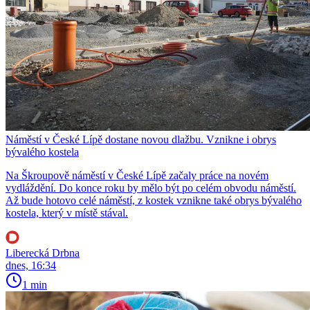
Náměstí v České Lípě dostane novou dlažbu. Vznikne i obrys
bývalého kostela
Na Škroupově náměstí v České Lípě začaly práce na novém
vydláždění. Do konce roku by mělo být po celém obvodu náměstí.
Až bude hotovo celé náměstí, z kostek vznikne také obrys bývalého
kostela, který v místě stával.
Liberecká Drbna
dnes, 16:34
1 min