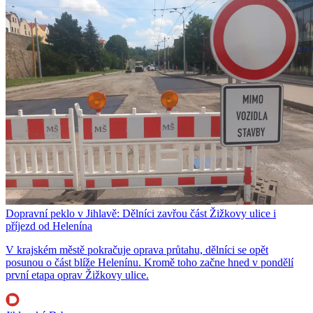
Dopravní peklo v Jihlavě: Dělníci zavřou část Žižkovy ulice i
příjezd od Helenína
V krajském městě pokračuje oprava průtahu, dělníci se opět
posunou o část blíže Helenínu. Kromě toho začne hned v pondělí
první etapa oprav Žižkovy ulice.