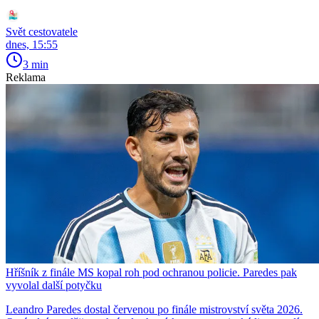
Svět cestovatele
dnes, 15:55
3 min
Reklama
Hříšník z finále MS kopal roh pod ochranou policie. Paredes pak
vyvolal další potyčku
Leandro Paredes dostal červenou po finále mistrovství světa 2026.