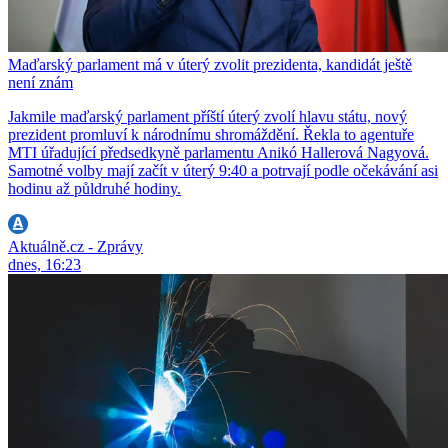
Maďarský parlament má v úterý zvolit prezidenta, kandidát ještě
není znám
Jakmile maďarský parlament příští úterý zvolí hlavu státu, nový
prezident promluví k národnímu shromáždění. Řekla to agentuře
MTI úřadující předsedkyně parlamentu Anikó Hallerová Nagyová.
Samotné volby mají začít v úterý 9:40 a potrvají podle očekávání asi
hodinu až půldruhé hodiny.
Aktuálně.cz - Zprávy
dnes, 16:23