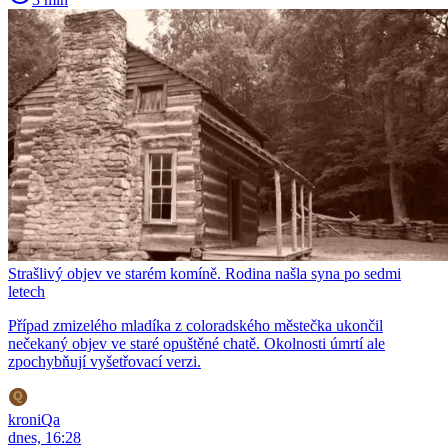
Strašlivý objev ve starém komíně. Rodina našla syna po sedmi
letech
Případ zmizelého mladíka z coloradského městečka ukončil
nečekaný objev ve staré opuštěné chatě. Okolnosti úmrtí ale
zpochybňují vyšetřovací verzi.
kroniQa
dnes, 16:28