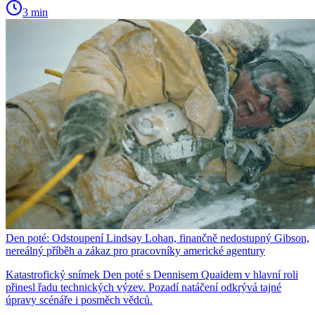
3 min
Den poté: Odstoupení Lindsay Lohan, finančně nedostupný Gibson,
nereálný příběh a zákaz pro pracovníky americké agentury
Katastrofický snímek Den poté s Dennisem Quaidem v hlavní roli
přinesl řadu technických výzev. Pozadí natáčení odkrývá tajné
úpravy scénáře i posměch vědců.