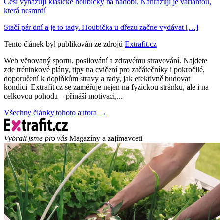
Češi vyhazují klasické houbičky na nádobí. Nahrazují je variantou,
která nesmrdí
Stačí pár dní a je to tady. Houbička u dřezu začne vydávat […]
Tento článek byl publikován ze zdrojů
Extrafit.cz
Web věnovaný sportu, posilování a zdravému stravování. Najdete
zde tréninkové plány, tipy na cvičení pro začátečníky i pokročilé,
doporučení k doplňkům stravy a rady, jak efektivně budovat
kondici. Extrafit.cz se zaměřuje nejen na fyzickou stránku, ale i na
celkovou pohodu – přináší motivaci,...
Všechny články tohoto autora →
Vybrali jsme pro vás
Magazíny a zajímavosti