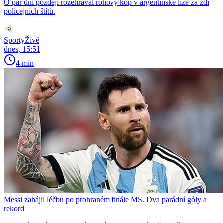
O pár dní později rozehrával rohový kop v argentinské lize za zdí
policejních štítů.
SportyŽivě
dnes, 15:51
4 min
Messi zahájil léčbu po prohraném finále MS. Dva parádní góly a
rekord