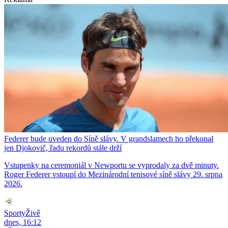
Federer bude uveden do Síně slávy. V grandslamech ho překonal
jen Djokovič, řadu rekordů stále drží
Vstupenky na ceremoniál v Newportu se vyprodaly za dvě minuty.
Roger Federer vstoupí do Mezinárodní tenisové síně slávy 29. srpna
2026.
SportyŽivě
dnes, 16:12