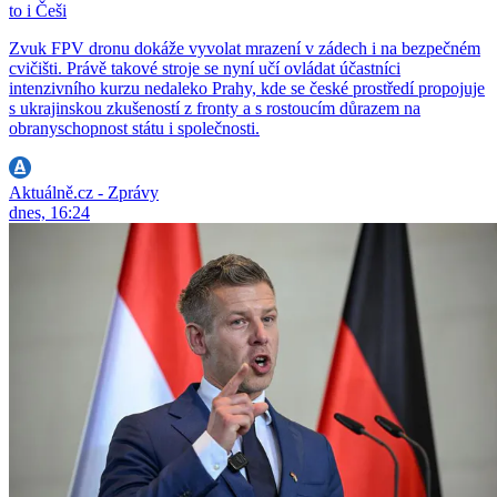
to i Češi
Zvuk FPV dronu dokáže vyvolat mrazení v zádech i na bezpečném
cvičišti. Právě takové stroje se nyní učí ovládat účastníci
intenzivního kurzu nedaleko Prahy, kde se české prostředí propojuje
s ukrajinskou zkušeností z fronty a s rostoucím důrazem na
obranyschopnost státu i společnosti.
Aktuálně.cz - Zprávy
dnes, 16:24