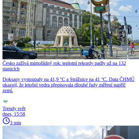
Česko zažívá mimořádný rok: teplotní rekordy padly už na 132
stanicích
Doksany vystoupaly na 41,9 °C a Strážnice na 41 °C. Data ČHMÚ
ukazují, že letošní vedra přepisovala dlouhé řady měření napříč
zemí.
Trendy svět
dnes, 15:58
3 min