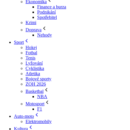
Ekonomika
Finance a burza
Podnikání
Spotřebitel
Krimi
Doprava
Nehody
Sport
Hokej
Fotbal
Tenis
Lyžování
Cyklistika
Atletika
Bojové sporty
ZOH 2026
Basketbal
NBA
Motosport
F1
Auto-moto
Elektromobily
Kultura