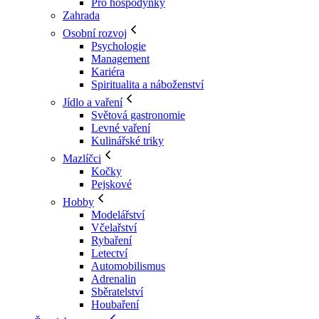
Pro hospodyňky
Zahrada
Osobní rozvoj
Psychologie
Management
Kariéra
Spiritualita a náboženství
Jídlo a vaření
Světová gastronomie
Levné vaření
Kulinářské triky
Mazlíčci
Kočky
Pejskové
Hobby
Modelářství
Včelařství
Rybaření
Letectví
Automobilismus
Adrenalin
Sběratelství
Houbaření