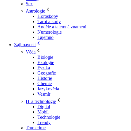
Sex
Astrologie
Horoskopy
Tarot a karty
Andělé a tajemná znamení
Numerologie
Tajemno
Zajímavosti
Věda
Biologie
Ekologie
Fyzika
Geografie
Historie
Chemie
Jazykověda
Vesmír
IT a technologie
Digital
Mobil
Technologie
Trendy
True crime