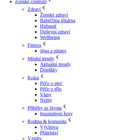
Ženské centrum
Zdraví
Ženské zdraví
Babiččina lékárna
Hubnutí
Duševní zdraví
Wellbeing
Fitness
Jóga a pilates
Módní trendy
Aktuální trendy
Doplňky
Krása
Péče o pleť
Péče o tělo
Vlasy
Nehty
Příběhy ze života
Inspirativní ženy
Rodina & komunita
Výchova
Přátelství
Vztahy