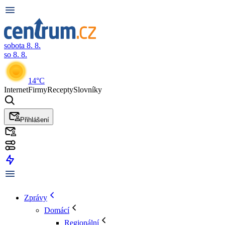
sobota 8. 8.
so 8. 8.
14°C
Internet
Firmy
Recepty
Slovníky
Přihlášení
Zprávy
Domácí
Regionální