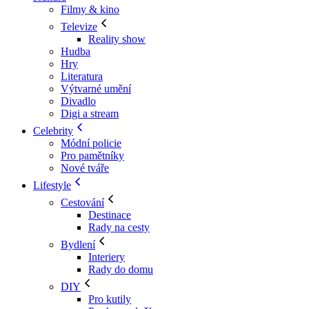
Filmy & kino
Televize
Reality show
Hudba
Hry
Literatura
Výtvarné umění
Divadlo
Digi a stream
Celebrity
Módní policie
Pro pamětníky
Nové tváře
Lifestyle
Cestování
Destinace
Rady na cesty
Bydlení
Interiery
Rady do domu
DIY
Pro kutily