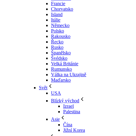
Francie
Chorvatsko
Island
Itálie
Německo
Polsko
Rakousko
Řecko
Rusko
Španělsko
Švédsko
Velká Británie
Rumunsko
Válka na Ukrajině
Maďarsko
Svět
USA
Blízký východ
Izrael
Palestina
Asie
Čína
Jižní Korea