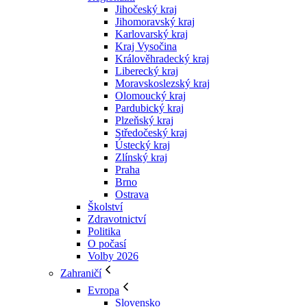
Jihočeský kraj
Jihomoravský kraj
Karlovarský kraj
Kraj Vysočina
Králověhradecký kraj
Liberecký kraj
Moravskoslezský kraj
Olomoucký kraj
Pardubický kraj
Plzeňský kraj
Středočeský kraj
Ústecký kraj
Zlínský kraj
Praha
Brno
Ostrava
Školství
Zdravotnictví
Politika
O počasí
Volby 2026
Zahraničí
Evropa
Slovensko