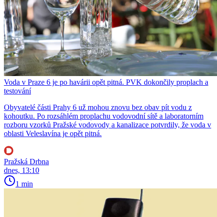
Voda v Praze 6 je po havárii opět pitná. PVK dokončily proplach a
testování
Obyvatelé části Prahy 6 už mohou znovu bez obav pít vodu z
kohoutku. Po rozsáhlém proplachu vodovodní sítě a laboratorním
rozboru vzorků Pražské vodovody a kanalizace potvrdily, že voda v
oblasti Veleslavína je opět pitná.
Pražská Drbna
dnes, 13:10
1 min