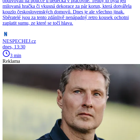
obdivovali na poličce u dědečka v pracovně. Tehdy to byla jen
milovaná hračka či vkusná dekorace za pár korun, která dotvářela
kouzlo československých domovů. Dnes je ale všechno jinak.
Sběratelé jsou za tento zdánlivě nenápadný retro kousek ochotni
zaplatit sumu, ze které se točí hlava.
NESPECHEJ.cz
dnes, 13:30
3 min
Reklama