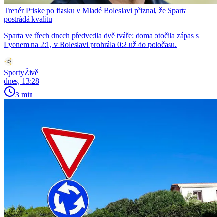
Trenér Priske po fiasku v Mladé Boleslavi přiznal, že Sparta
postrádá kvalitu
Sparta ve třech dnech předvedla dvě tváře: doma otočila zápas s
Lyonem na 2:1, v Boleslavi prohrála 0:2 už do poločasu.
SportyŽivě
dnes, 13:28
3 min