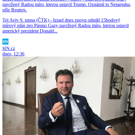
navržený Radou míru, kterou ustavil Trump. Oznámil to Netanjahu,
píše Reuters.
Tel Aviv 9. srpna (ČTK) - Izrael dnes znovu odmítl 15bodový
mírový plán pro Pásmo Gazy navržený Radou míru, kterou ustavil
americký prezident Donald...
HN.cz
dnes, 12:36