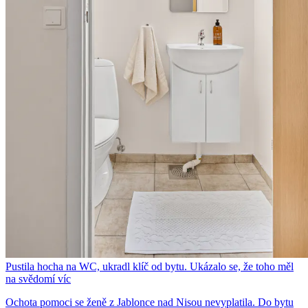
Pustila hocha na WC, ukradl klíč od bytu. Ukázalo se, že toho měl
na svědomí víc
Ochota pomoci se ženě z Jablonce nad Nisou nevyplatila. Do bytu