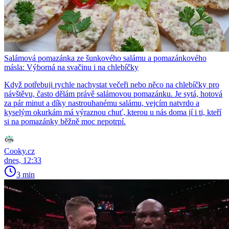
Salámová pomazánka ze šunkového salámu a pomazánkového
másla: Výborná na svačinu i na chlebíčky
Když potřebuji rychle nachystat večeři nebo něco na chlebíčky pro
návštěvu, často dělám právě salámovou pomazánku. Je sytá, hotová
za pár minut a díky nastrouhanému salámu, vejcím natvrdo a
kyselým okurkám má výraznou chuť, kterou u nás doma jí i ti, kteří
si na pomazánky běžně moc nepotrpí.
Cooky.cz
dnes, 12:33
3 min