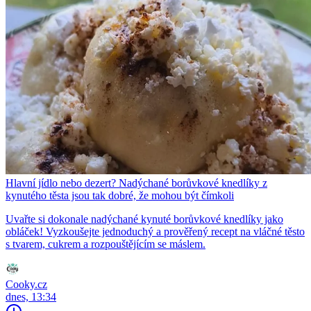
Hlavní jídlo nebo dezert? Nadýchané borůvkové knedlíky z
kynutého těsta jsou tak dobré, že mohou být čímkoli
Uvařte si dokonale nadýchané kynuté borůvkové knedlíky jako
obláček! Vyzkoušejte jednoduchý a prověřený recept na vláčné těsto
s tvarem, cukrem a rozpouštějícím se máslem.
Cooky.cz
dnes, 13:34