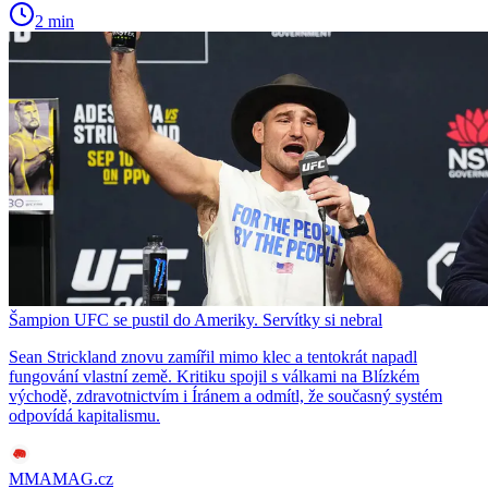
2 min
Šampion UFC se pustil do Ameriky. Servítky si nebral
Sean Strickland znovu zamířil mimo klec a tentokrát napadl
fungování vlastní země. Kritiku spojil s válkami na Blízkém
východě, zdravotnictvím i Íránem a odmítl, že současný systém
odpovídá kapitalismu.
MMAMAG.cz