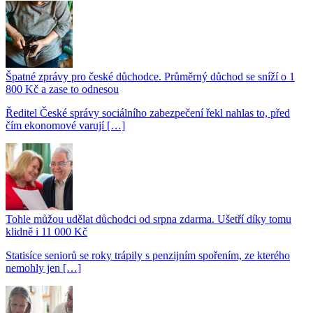
Špatné zprávy pro české důchodce. Průměrný důchod se sníží o 1
800 Kč a zase to odnesou
Ředitel České správy sociálního zabezpečení řekl nahlas to, před
čím ekonomové varují […]
Tohle můžou udělat důchodci od srpna zdarma. Ušetří díky tomu
klidně i 11 000 Kč
Statisíce seniorů se roky trápily s penzijním spořením, ze kterého
nemohly jen […]