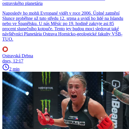
ostravského planetária
Naposledy ho mohli Evropané vidět v roce 2006. Úplné zatmění
Slunce proběhne už tuto středu 12. srpna a uvidí ho lidé na Islandu
nebo ve Španělsku. U nás Měsíc po 19. hodině zakryje asi 85
procent slunečního kotouče. Tento jev budou moci sledovat také
návštěvníci Planetária Ostrava Hornicko-geologické fakulty VŠB-
TUO.
Ostravská Drbna
dnes, 12:17
2 min