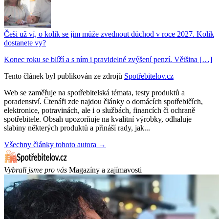
Češi už ví, o kolik se jim může zvednout důchod v roce 2027. Kolik
dostanete vy?
Konec roku se blíží a s ním i pravidelné zvýšení penzí. Většina […]
Tento článek byl publikován ze zdrojů
Spotřebitelov.cz
Web se zaměřuje na spotřebitelská témata, testy produktů a
poradenství. Čtenáři zde najdou články o domácích spotřebičích,
elektronice, potravinách, ale i o službách, financích či ochraně
spotřebitele. Obsah upozorňuje na kvalitní výrobky, odhaluje
slabiny některých produktů a přináší rady, jak...
Všechny články tohoto autora →
Vybrali jsme pro vás
Magazíny a zajímavosti