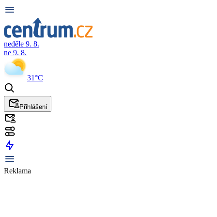
neděle 9. 8.
ne 9. 8.
31°C
Přihlášení
Reklama