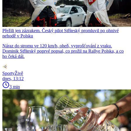
Přežili jen zázrakem. Český pilot Stříteský promluvil po ohnivé
nehodě v Polsku
Náraz do stromu ve 120 km/h, oheň, vyprošťování z vraku.
Dominik Stříteský poprvé popsal, co prožil na Rallye Polska, a co
ho čeká dál.
SportyŽivě
dnes, 13:12
3 min