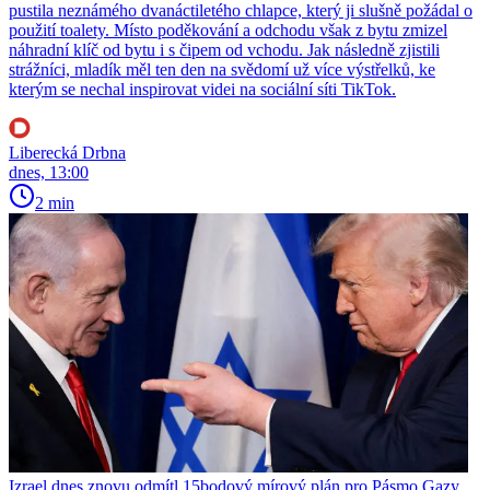
pustila neznámého dvanáctiletého chlapce, který ji slušně požádal o
použití toalety. Místo poděkování a odchodu však z bytu zmizel
náhradní klíč od bytu i s čipem od vchodu. Jak následně zjistili
strážníci, mladík měl ten den na svědomí už více výstřelků, ke
kterým se nechal inspirovat videi na sociální síti TikTok.
Liberecká Drbna
dnes, 13:00
2 min
Izrael dnes znovu odmítl 15bodový mírový plán pro Pásmo Gazy