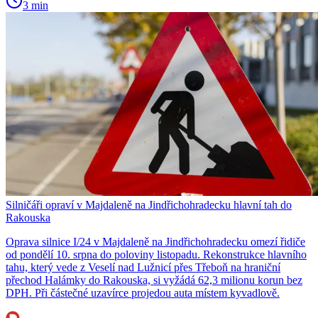
3 min
Silničáři opraví v Majdaleně na Jindřichohradecku hlavní tah do
Rakouska
Oprava silnice I/24 v Majdaleně na Jindřichohradecku omezí řidiče
od pondělí 10. srpna do poloviny listopadu. Rekonstrukce hlavního
tahu, který vede z Veselí nad Lužnicí přes Třeboň na hraniční
přechod Halámky do Rakouska, si vyžádá 62,3 milionu korun bez
DPH. Při částečné uzavírce projedou auta místem kyvadlově.