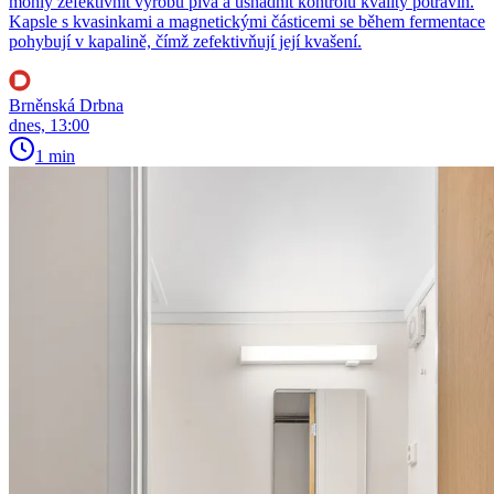
mohly zefektivnit výrobu piva a usnadnit kontrolu kvality potravin.
Kapsle s kvasinkami a magnetickými částicemi se během fermentace
pohybují v kapalině, čímž zefektivňují její kvašení.
Brněnská Drbna
dnes, 13:00
1 min