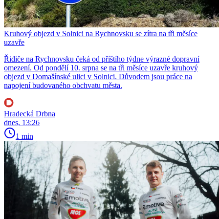
Kruhový objezd v Solnici na Rychnovsku se zítra na tři měsíce
uzavře
Řidiče na Rychnovsku čeká od příštího týdne výrazné dopravní
omezení. Od pondělí 10. srpna se na tři měsíce uzavře kruhový
objezd v Domašínské ulici v Solnici. Důvodem jsou práce na
napojení budovaného obchvatu města.
Hradecká Drbna
dnes, 13:26
1 min