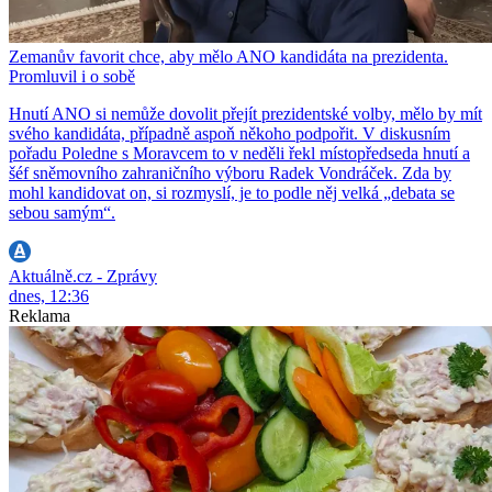
Zemanův favorit chce, aby mělo ANO kandidáta na prezidenta.
Promluvil i o sobě
Hnutí ANO si nemůže dovolit přejít prezidentské volby, mělo by mít
svého kandidáta, případně aspoň někoho podpořit. V diskusním
pořadu Poledne s Moravcem to v neděli řekl místopředseda hnutí a
šéf sněmovního zahraničního výboru Radek Vondráček. Zda by
mohl kandidovat on, si rozmyslí, je to podle něj velká „debata se
sebou samým“.
Aktuálně.cz - Zprávy
dnes, 12:36
Reklama