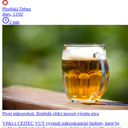
Plzeňská Drbna
dnes, 13:02
2 min
Pivní mikroroboti. Brněnští vědci inovují výrobu piva
Vědci z CEITEC VUT vyvinuli mikroskopické bioboty, které by