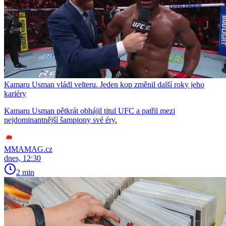
Kamaru Usman vládl velteru. Jeden kop změnil další roky jeho
kariéry
Kamaru Usman pětkrát obhájil titul UFC a patřil mezi
nejdominantnější šampiony své éry.
MMAMAG.cz
dnes, 12:30
2 min