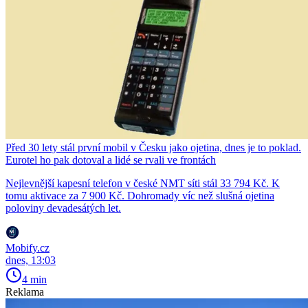
Před 30 lety stál první mobil v Česku jako ojetina, dnes je to poklad.
Eurotel ho pak dotoval a lidé se rvali ve frontách
Nejlevnější kapesní telefon v české NMT síti stál 33 794 Kč. K
tomu aktivace za 7 900 Kč. Dohromady víc než slušná ojetina
poloviny devadesátých let.
Mobify.cz
dnes, 13:03
4 min
Reklama