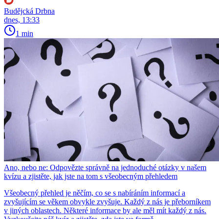
Budějcká Drbna
dnes, 13:33
1 min
Ano, nebo ne: Odpovězte správně na jednoduché otázky v našem
kvízu a zjistěte, jak jste na tom s všeobecným přehledem
Všeobecný přehled je něčím, co se s nabíráním informací a
zvyšujícím se věkem obvykle zvyšuje. Každý z nás je přeborníkem
v jiných oblastech. Některé informace by ale měl mít každý z nás.