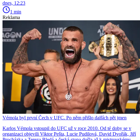
dnes, 12:23
1 min
Reklama
Vémola byl první Čech v UFC. Po něm přišlo dalších pět jmen
Karlos Vémola vstoupil do UFC už v roce 2010. Od té doby se v
organizaci objevili Viktor Pešta, Lucie Pudilová, David Dvořák, Jiří
Procházka a Tereza Bledá a česká stopa došla až k mistrovskému