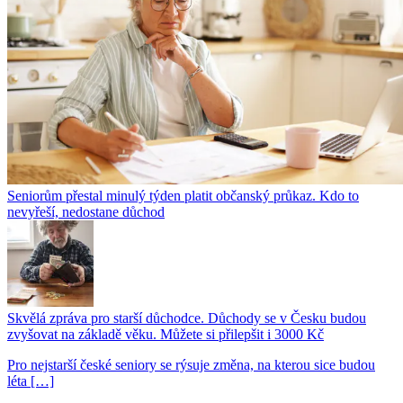
Seniorům přestal minulý týden platit občanský průkaz. Kdo to
nevyřeší, nedostane důchod
Skvělá zpráva pro starší důchodce. Důchody se v Česku budou
zvyšovat na základě věku. Můžete si přilepšit i 3000 Kč
Pro nejstarší české seniory se rýsuje změna, na kterou sice budou
léta […]