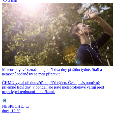
3 min
Meteorologové označili nejhorší dva dny příštího týdně. Staří a
nemocní občané by se měli připravit
ČHMÚ vydal předpověď na příští týden. Čekají nás poměrně
příjemné letní dny, v pondělí ale ještě meteorologové varují před
tropickými teplotami a bouřkami.
NESPECHEJ.cz
dnes, 12:30