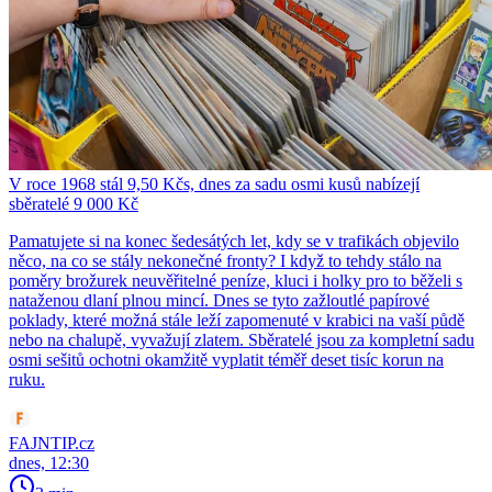
V roce 1968 stál 9,50 Kčs, dnes za sadu osmi kusů nabízejí
sběratelé 9 000 Kč
Pamatujete si na konec šedesátých let, kdy se v trafikách objevilo
něco, na co se stály nekonečné fronty? I když to tehdy stálo na
poměry brožurek neuvěřitelné peníze, kluci i holky pro to běželi s
nataženou dlaní plnou mincí. Dnes se tyto zažloutlé papírové
poklady, které možná stále leží zapomenuté v krabici na vaší půdě
nebo na chalupě, vyvažují zlatem. Sběratelé jsou za kompletní sadu
osmi sešitů ochotni okamžitě vyplatit téměř deset tisíc korun na
ruku.
FAJNTIP.cz
dnes, 12:30