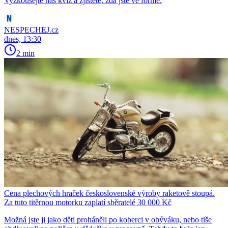
Vyzkoušejte náš kvíz a zjistěte, zda jste ve formě.
NESPECHEJ.cz
dnes, 13:30
2 min
Cena plechových hraček československé výroby raketově stoupá.
Za tuto titěrnou motorku zaplatí sběratelé 30 000 Kč
Možná jste ji jako děti proháněli po koberci v obýváku, nebo tiše