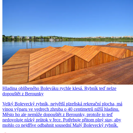
Hladina oblíbeného Boleváku rychle klesá. Rybník teď nelze
dopouštět z Berounky
Velký Bolevecký rybník, největší plzeňská rekreační plocha, má
vinou výparu ve vedrech zhruba o 40 centimetrů nižší hladinu.
Město ho ale nemůže dopouštět z Berounky, protože to teď
nedovoluje nízký průtok v řece. Potřebuje přitom plný stav, aby
mohlo co nejdříve odbahnit sousední Malý Bolevecký rybník.