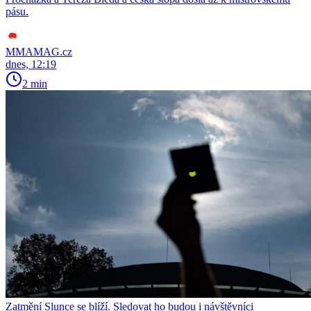
pásu.
MMAMAG.cz
dnes, 12:19
2 min
Zatmění Slunce se blíží. Sledovat ho budou i návštěvníci