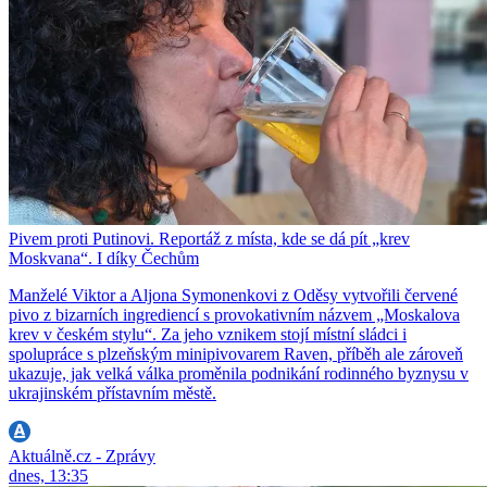
Pivem proti Putinovi. Reportáž z místa, kde se dá pít „krev
Moskvana“. I díky Čechům
Manželé Viktor a Aljona Symonenkovi z Oděsy vytvořili červené
pivo z bizarních ingrediencí s provokativním názvem „Moskalova
krev v českém stylu“. Za jeho vznikem stojí místní sládci i
spolupráce s plzeňským minipivovarem Raven, příběh ale zároveň
ukazuje, jak velká válka proměnila podnikání rodinného byznysu v
ukrajinském přístavním městě.
Aktuálně.cz - Zprávy
dnes, 13:35