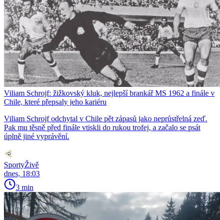
Viliam Schrojf: žižkovský kluk, nejlepší brankář MS 1962 a finále v
Chile, které přepsaly jeho kariéru
Viliam Schrojf odchytal v Chile pět zápasů jako neprůstřelná zeď.
Pak mu těsně před finále vtiskli do rukou trofej, a začalo se psát
úplně jiné vyprávění.
SportyŽivě
dnes, 18:03
3 min