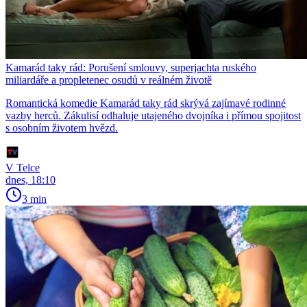
Kamarád taky rád: Porušení smlouvy, superjachta ruského
miliardáře a propletenec osudů v reálném životě
Romantická komedie Kamarád taky rád skrývá zajímavé rodinné
vazby herců. Zákulisí odhaluje utajeného dvojníka i přímou spojitost
s osobním životem hvězd.
V Telce
dnes, 18:10
3 min