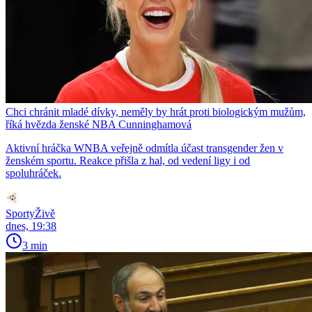
Chci chránit mladé dívky, neměly by hrát proti biologickým mužům,
říká hvězda ženské NBA Cunninghamová
Aktivní hráčka WNBA veřejně odmítla účast transgender žen v
ženském sportu. Reakce přišla z hal, od vedení ligy i od
spoluhráček.
SportyŽivě
dnes, 19:38
3 min