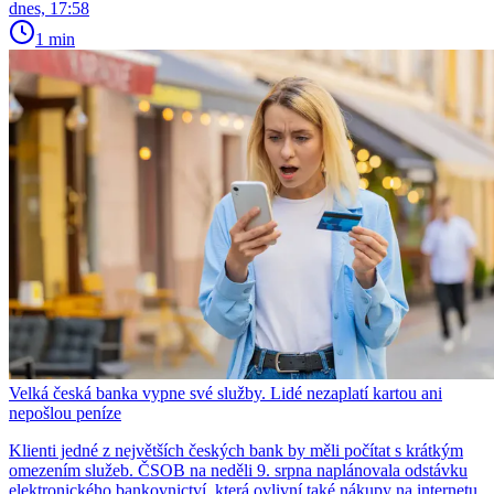
dnes, 17:58
1 min
Velká česká banka vypne své služby. Lidé nezaplatí kartou ani
nepošlou peníze
Klienti jedné z největších českých bank by měli počítat s krátkým
omezením služeb. ČSOB na neděli 9. srpna naplánovala odstávku
elektronického bankovnictví, která ovlivní také nákupy na internetu.