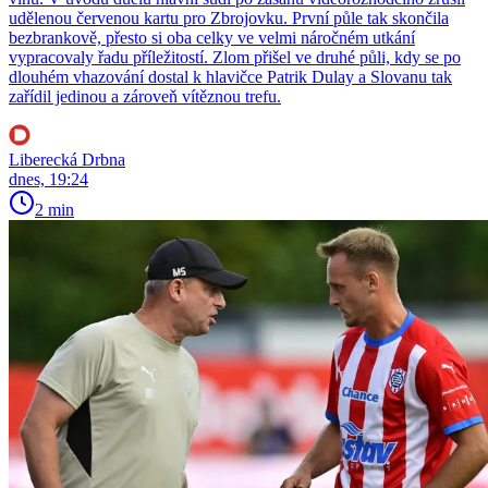
udělenou červenou kartu pro Zbrojovku. První půle tak skončila
bezbrankově, přesto si oba celky ve velmi náročném utkání
vypracovaly řadu příležitostí. Zlom přišel ve druhé půli, kdy se po
dlouhém vhazování dostal k hlavičce Patrik Dulay a Slovanu tak
zařídil jedinou a zároveň vítěznou trefu.
Liberecká Drbna
dnes, 19:24
2 min