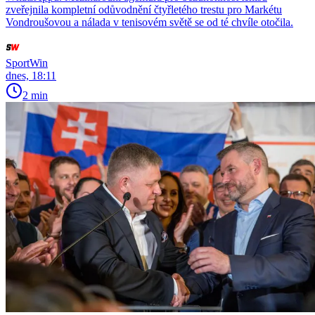
zveřejnila kompletní odůvodnění čtyřletého trestu pro Markétu
Vondroušovou a nálada v tenisovém světě se od té chvíle otočila.
SportWin
dnes, 18:11
2 min