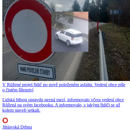
V Růžené projel řidič po nově položeném asfaltu. Vedení obce píše
o čistém šílenství
Lidská blbost opravdu nezná mezí, informovalo včera vedení obce
Růžená na svém facebooku. A informovalo, s jakými řidiči se už
kolem staveb setkali.
Jihlavská Drbna