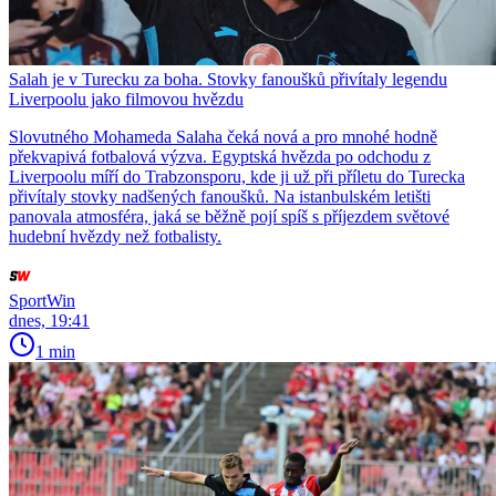
Salah je v Turecku za boha. Stovky fanoušků přivítaly legendu
Liverpoolu jako filmovou hvězdu
Slovutného Mohameda Salaha čeká nová a pro mnohé hodně
překvapivá fotbalová výzva. Egyptská hvězda po odchodu z
Liverpoolu míří do Trabzonsporu, kde ji už při příletu do Turecka
přivítaly stovky nadšených fanoušků. Na istanbulském letišti
panovala atmosféra, jaká se běžně pojí spíš s příjezdem světové
hudební hvězdy než fotbalisty.
SportWin
dnes, 19:41
1 min