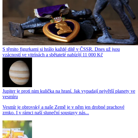
S těmito figurkami si hrálo každé dítě v ČSSR. Dnes už jsou
vzácností ve vitrínách a sbětatelé nabízíjí 11 000 Kč
Jupiter je proti nim kulička na hraní. Jak vypadají největší planety ve
vesmíru
Vesmír je obrovský a naše Země je v něm jen drobné prachové
zrnko. I v rámci naší sluneční soustavy nás...