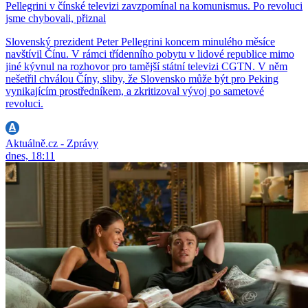
Pellegrini v čínské televizi zavzpomínal na komunismus. Po revoluci
jsme chybovali, přiznal
Slovenský prezident Peter Pellegrini koncem minulého měsíce
navštívil Čínu. V rámci třídenního pobytu v lidové republice mimo
jiné kývnul na rozhovor pro tamější státní televizi CGTN. V něm
nešetřil chválou Číny, sliby, že Slovensko může být pro Peking
vynikajícím prostředníkem, a zkritizoval vývoj po sametové
revoluci.
Aktuálně.cz - Zprávy
dnes, 18:11