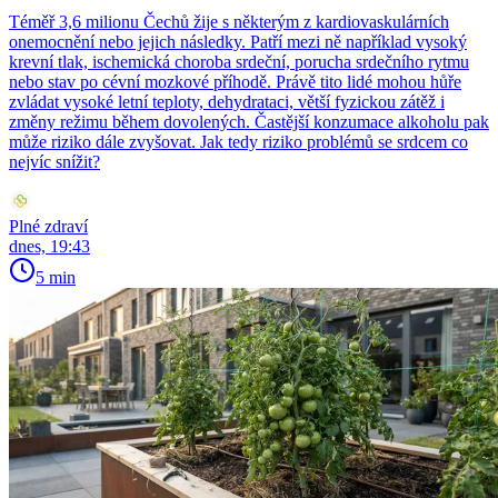
Téměř 3,6 milionu Čechů žije s některým z kardiovaskulárních
onemocnění nebo jejich následky. Patří mezi ně například vysoký
krevní tlak, ischemická choroba srdeční, porucha srdečního rytmu
nebo stav po cévní mozkové příhodě. Právě tito lidé mohou hůře
zvládat vysoké letní teploty, dehydrataci, větší fyzickou zátěž i
změny režimu během dovolených. Častější konzumace alkoholu pak
může riziko dále zvyšovat. Jak tedy riziko problémů se srdcem co
nejvíc snížit?
Plné zdraví
dnes, 19:43
5 min