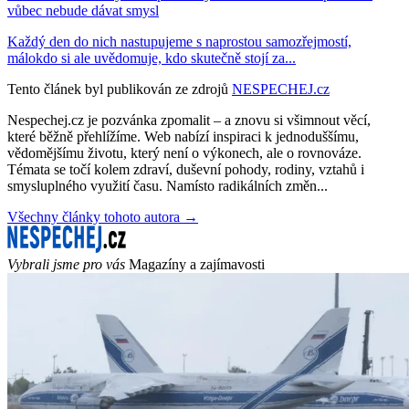
vůbec nebude dávat smysl
Každý den do nich nastupujeme s naprostou samozřejmostí,
málokdo si ale uvědomuje, kdo skutečně stojí za...
Tento článek byl publikován ze zdrojů
NESPECHEJ.cz
Nespechej.cz je pozvánka zpomalit – a znovu si všimnout věcí,
které běžně přehlížíme. Web nabízí inspiraci k jednoduššímu,
vědomějšímu životu, který není o výkonech, ale o rovnováze.
Témata se točí kolem zdraví, duševní pohody, rodiny, vztahů i
smysluplného využití času. Namísto radikálních změn...
Všechny články tohoto autora →
Vybrali jsme pro vás
Magazíny a zajímavosti