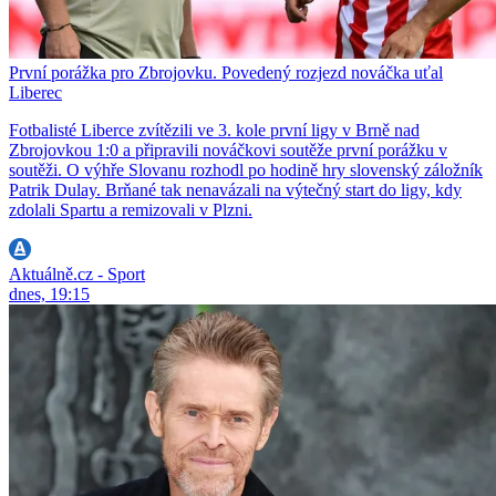
První porážka pro Zbrojovku. Povedený rozjezd nováčka uťal
Liberec
Fotbalisté Liberce zvítězili ve 3. kole první ligy v Brně nad
Zbrojovkou 1:0 a připravili nováčkovi soutěže první porážku v
soutěži. O výhře Slovanu rozhodl po hodině hry slovenský záložník
Patrik Dulay. Brňané tak nenavázali na výtečný start do ligy, kdy
zdolali Spartu a remizovali v Plzni.
Aktuálně.cz - Sport
dnes, 19:15