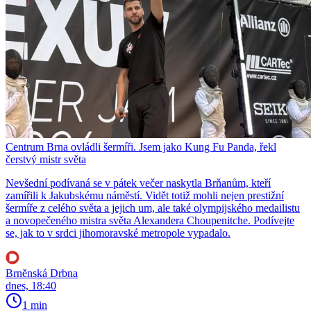
Centrum Brna ovládli šermíři. Jsem jako Kung Fu Panda, řekl
čerstvý mistr světa
Nevšední podívaná se v pátek večer naskytla Brňanům, kteří
zamířili k Jakubskému náměstí. Vidět totiž mohli nejen prestižní
šermíře z celého světa a jejich um, ale také olympijského medailistu
a novopečeného mistra světa Alexandera Choupenitche. Podívejte
se, jak to v srdci jihomoravské metropole vypadalo.
Brněnská Drbna
dnes, 18:40
1 min