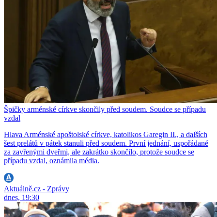
Špičky arménské církve skončily před soudem. Soudce se případu
vzdal
Hlava Arménské apoštolské církve, katolikos Garegin II., a dalších
šest prelátů v pátek stanuli před soudem. První jednání, uspořádané
za zavřenými dveřmi, ale zakrátko skončilo, protože soudce se
případu vzdal, oznámila média.
Aktuálně.cz - Zprávy
dnes, 19:30