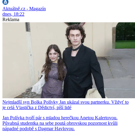
Aktuálně.cz - Magazín
dnes, 18:22
Reklama
Nejmladší syn Bolka Polívky Jan ukázal svou partnerku. Vždyť to
je celá Vlastička z Dědictví, píší lidé
Jan Polívka tvoří pár s mladou herečkou Anetou Kalertovou.
Půvabná studentka na sebe poutá obrovskou pozornost kvůli
nápadné podobě s Dagmar Havlovou.