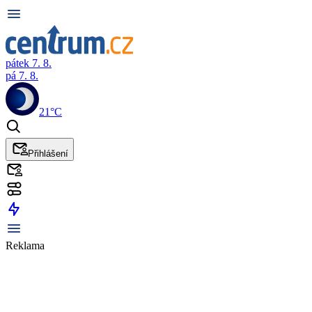
pátek 7. 8.
pá 7. 8.
21°C
Přihlášení
Reklama