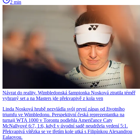
2 min
Návrat do reality. Wimbledonská šampionka Nosková ztratila téměř
vyhraný set a na Masters jde překvapivě z kola ven
Linda Nosková hrubě nezvládla svůj první zápas od životního
triumfu ve Wimbledonu. Perspektivní česká reprezentantka na
turnaji WTA 1000 v Torontu podlehla Američance Caty
McNallyové 6:7, 1:6, když v úvodní sadě neudržela vedení 5:1.
Překvapivá vítězka se ve třetím kole utká s Filipínkou Alexandrou
Ealaovou.