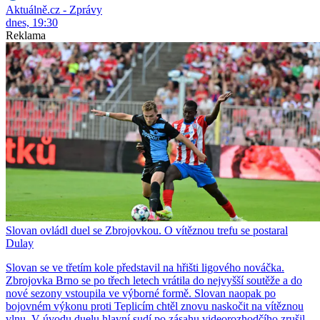
Aktuálně.cz - Zprávy
dnes, 19:30
Reklama
Slovan ovládl duel se Zbrojovkou. O vítěznou trefu se postaral
Dulay
Slovan se ve třetím kole představil na hřišti ligového nováčka.
Zbrojovka Brno se po třech letech vrátila do nejvyšší soutěže a do
nové sezony vstoupila ve výborné formě. Slovan naopak po
bojovném výkonu proti Teplicím chtěl znovu naskočit na vítěznou
vlnu. V úvodu duelu hlavní sudí po zásahu videorozhodčího zrušil