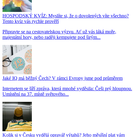
HOSPODSKÝ KVÍZ: Myslíte si, že o dovolených víte všechno?
Tento kvíz vás rychle prověří
Připravte se na cestovatelskou výzvu. Ať už vás láká moře,
majestátní hory, nebo raději kempujete pod širým...
Jaké IQ má běžný Čech? V rámci Evropy jsme pod průměrem
Internetem se šíří zpráva, která mnohé vyděsila: Češi prý hloupnou.
Umístění na 37. místě světového...
Kolik si v Česku vydělá opravář výtahů? Jeho měsíšní plat vám