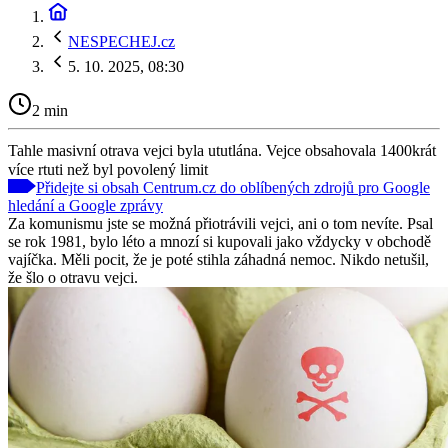
NESPECHEJ.cz
5. 10. 2025, 08:30
2 min
Tahle masivní otrava vejci byla ututlána. Vejce obsahovala 1400krát
více rtuti než byl povolený limit
Přidejte si obsah Centrum.cz do oblíbených zdrojů pro Google
hledání a Google zprávy
Za komunismu jste se možná přiotrávili vejci, ani o tom nevíte. Psal
se rok 1981, bylo léto a mnozí si kupovali jako vždycky v obchodě
vajíčka. Měli pocit, že je poté stihla záhadná nemoc. Nikdo netušil,
že šlo o otravu vejci.