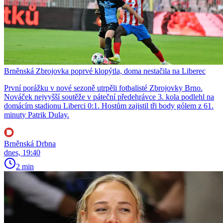
Brněnská Zbrojovka poprvé klopýtla, doma nestačila na Liberec
První porážku v nové sezoně utrpěli fotbalisté Zbrojovky Brno.
Nováček nejvyšší soutěže v páteční předehrávce 3. kola podlehl na
domácím stadionu Liberci 0:1. Hostům zajistil tři body gólem z 61.
minuty Patrik Dulay.
Brněnská Drbna
dnes, 19:40
2 min