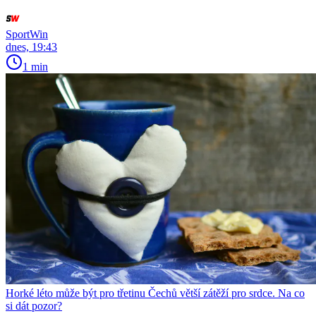
SportWin
dnes, 19:43
1 min
Horké léto může být pro třetinu Čechů větší zátěží pro srdce. Na co
si dát pozor?