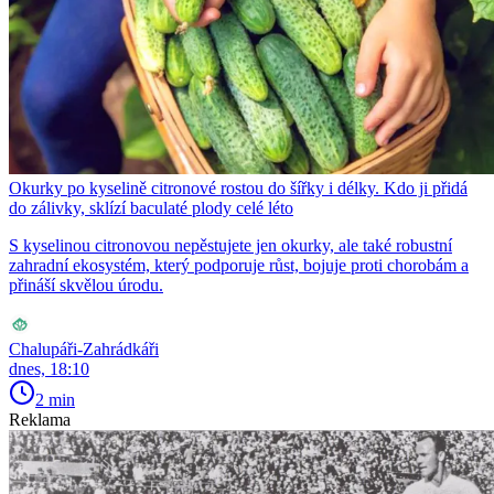
Okurky po kyselině citronové rostou do šířky i délky. Kdo ji přidá
do zálivky, sklízí baculaté plody celé léto
S kyselinou citronovou nepěstujete jen okurky, ale také robustní
zahradní ekosystém, který podporuje růst, bojuje proti chorobám a
přináší skvělou úrodu.
Chalupáři-Zahrádkáři
dnes, 18:10
2 min
Reklama