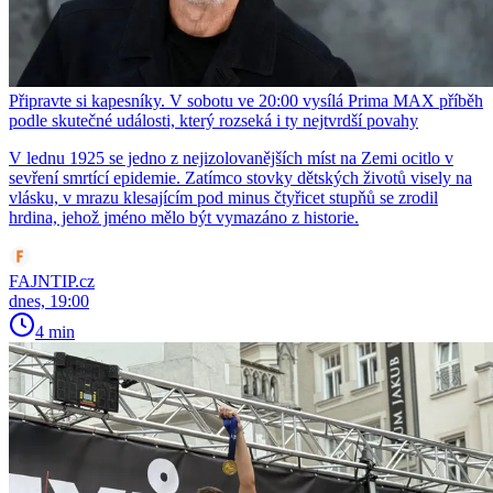
Připravte si kapesníky. V sobotu ve 20:00 vysílá Prima MAX příběh
podle skutečné události, který rozseká i ty nejtvrdší povahy
V lednu 1925 se jedno z nejizolovanějších míst na Zemi ocitlo v
sevření smrtící epidemie. Zatímco stovky dětských životů visely na
vlásku, v mrazu klesajícím pod minus čtyřicet stupňů se zrodil
hrdina, jehož jméno mělo být vymazáno z historie.
FAJNTIP.cz
dnes, 19:00
4 min