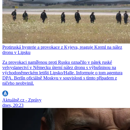
Protiruská hysterie a provokace z Kyjeva, reaguje Kreml na nález
dronu v Lipsku
Za provokaci namířenou proti Rusku označilo v pátek ruské
velvyslanectví v Německu úterní nález dronu s výbušninou na
východoněmeckém letišti Lipsko/Halle. Informuje o tom agentura
DPA. Berlín oficiálně Moskvu v souvislosti s tímto případem z
ničeho neobvinil.
Aktuálně.cz - Zprávy
dnes, 20:23