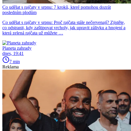
Co udělat s rajčaty v srpnu: 7 kroků, které pomohou dozrát
posledním plodům
Co udělat s rajčaty v srpnu: Proč rajčata stále nečervenají? Zjistěte,
co odstranit, kdy zaštipovat vrcholy, jak upravit zálivku a hnojení a
která zelená rajčata už můžete …
Planeta zahrady
dnes, 19:41
7 min
Reklama