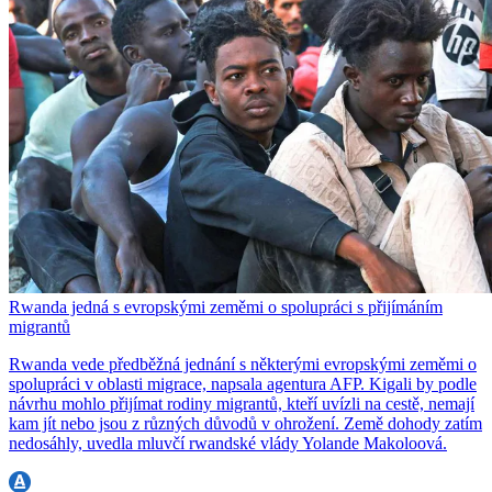
Rwanda jedná s evropskými zeměmi o spolupráci s přijímáním
migrantů
Rwanda vede předběžná jednání s některými evropskými zeměmi o
spolupráci v oblasti migrace, napsala agentura AFP. Kigali by podle
návrhu mohlo přijímat rodiny migrantů, kteří uvízli na cestě, nemají
kam jít nebo jsou z různých důvodů v ohrožení. Země dohody zatím
nedosáhly, uvedla mluvčí rwandské vlády Yolande Makoloová.