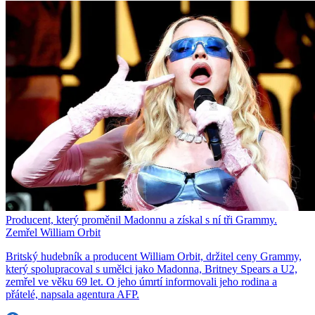
Producent, který proměnil Madonnu a získal s ní tři Grammy.
Zemřel William Orbit
Britský hudebník a producent William Orbit, držitel ceny Grammy,
který spolupracoval s umělci jako Madonna, Britney Spears a U2,
zemřel ve věku 69 let. O jeho úmrtí informovali jeho rodina a
přátelé, napsala agentura AFP.