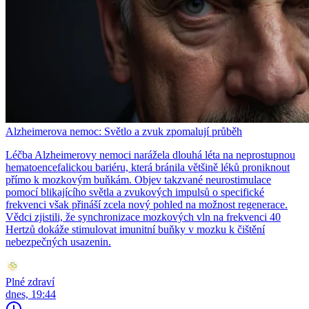
Alzheimerova nemoc: Světlo a zvuk zpomalují průběh
Léčba Alzheimerovy nemoci narážela dlouhá léta na neprostupnou
hematoencefalickou bariéru, která bránila většině léků proniknout
přímo k mozkovým buňkám. Objev takzvané neurostimulace
pomocí blikajícího světla a zvukových impulsů o specifické
frekvenci však přináší zcela nový pohled na možnost regenerace.
Vědci zjistili, že synchronizace mozkových vln na frekvenci 40
Hertzů dokáže stimulovat imunitní buňky v mozku k čištění
nebezpečných usazenin.
Plné zdraví
dnes, 19:44