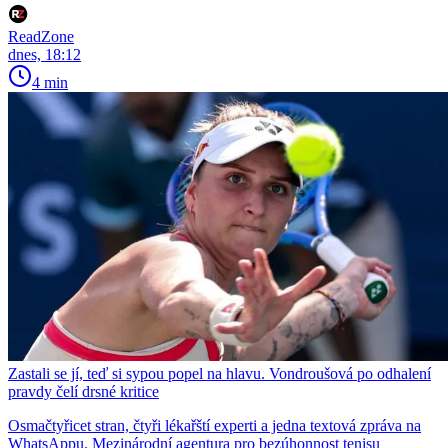
ReadZone
dnes, 18:12
4 min
Zastali se jí, teď si sypou popel na hlavu. Vondroušová po odhalení
pravdy čelí drsné kritice
Osmačtyřicet stran, čtyři lékařští experti a jedna textová zpráva na
WhatsAppu. Mezinárodní agentura pro bezúhonnost tenisu