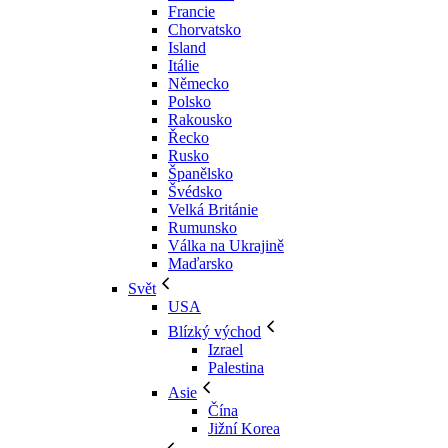
Francie
Chorvatsko
Island
Itálie
Německo
Polsko
Rakousko
Řecko
Rusko
Španělsko
Švédsko
Velká Británie
Rumunsko
Válka na Ukrajině
Maďarsko
Svět
USA
Blízký východ
Izrael
Palestina
Asie
Čína
Jižní Korea