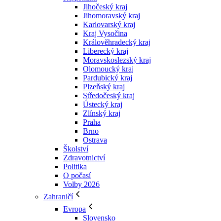
Jihočeský kraj
Jihomoravský kraj
Karlovarský kraj
Kraj Vysočina
Králověhradecký kraj
Liberecký kraj
Moravskoslezský kraj
Olomoucký kraj
Pardubický kraj
Plzeňský kraj
Středočeský kraj
Ústecký kraj
Zlínský kraj
Praha
Brno
Ostrava
Školství
Zdravotnictví
Politika
O počasí
Volby 2026
Zahraničí
Evropa
Slovensko