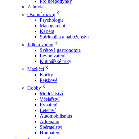
Pro hospodyňky
Zahrada
Osobní rozvoj
Psychologie
Management
Kariéra
Spiritualita a náboženství
Jídlo a vaření
Světová gastronomie
Levné vaření
Kulinářské triky
Mazlíčci
Kočky
Pejskové
Hobby
Modelářství
Včelařství
Rybaření
Letectví
Automobilismus
Adrenalin
Sběratelství
Houbaření