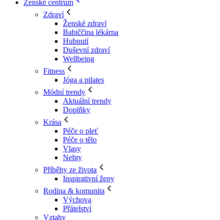
Ženské centrum
Zdraví
Ženské zdraví
Babiččina lékárna
Hubnutí
Duševní zdraví
Wellbeing
Fitness
Jóga a pilates
Módní trendy
Aktuální trendy
Doplňky
Krása
Péče o pleť
Péče o tělo
Vlasy
Nehty
Příběhy ze života
Inspirativní ženy
Rodina & komunita
Výchova
Přátelství
Vztahy