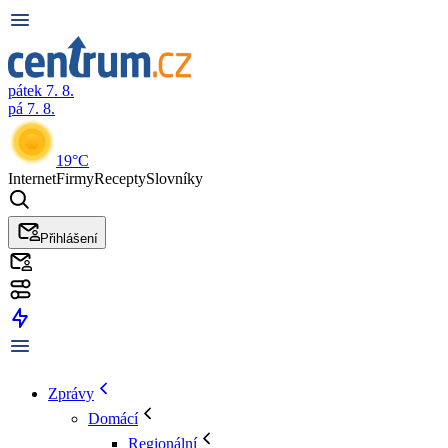
pátek 7. 8.
pá 7. 8.
19°C
Internet
Firmy
Recepty
Slovníky
Přihlášení
Zprávy
Domácí
Regionální