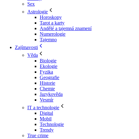
Sex
Astrologie
Horoskopy
Tarot a karty
Andělé a tajemná znamení
Numerologie
Tajemno
Zajímavosti
Věda
Biologie
Ekologie
Fyzika
Geografie
Historie
Chemie
Jazykověda
Vesmír
IT a technologie
Digital
Mobil
Technologie
Trendy
True crime