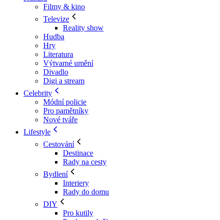
Filmy & kino
Televize
Reality show
Hudba
Hry
Literatura
Výtvarné umění
Divadlo
Digi a stream
Celebrity
Módní policie
Pro pamětníky
Nové tváře
Lifestyle
Cestování
Destinace
Rady na cesty
Bydlení
Interiery
Rady do domu
DIY
Pro kutily