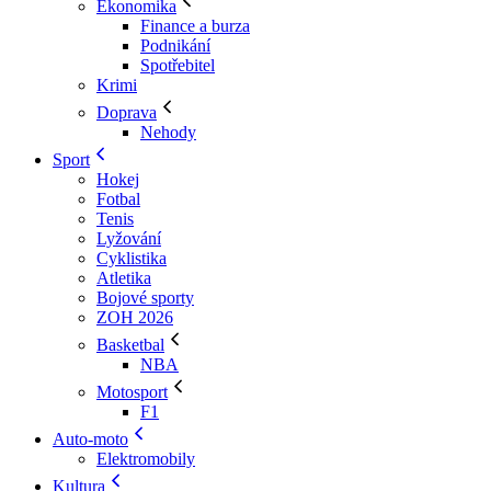
Ekonomika
Finance a burza
Podnikání
Spotřebitel
Krimi
Doprava
Nehody
Sport
Hokej
Fotbal
Tenis
Lyžování
Cyklistika
Atletika
Bojové sporty
ZOH 2026
Basketbal
NBA
Motosport
F1
Auto-moto
Elektromobily
Kultura