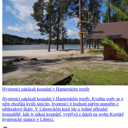
Hygienici zakázali koupání v Hamerském jezeře
Hygienici zakázali koupání v Hamerském jezeře. Kvalita vody se v
něm zhoršila kvůli sinicím, hygienici ji hodnotí pátým stupněm z
pětibodové škály. V Libereckém kraji jde o jediné přírodní
koupaliště, kde je zákaz koupání, vyplývá z údajů na webu Krajské
hygienické stanice v Liberci.