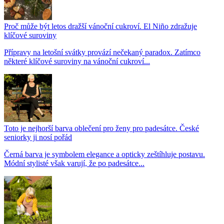
Proč může být letos dražší vánoční cukroví. El Niño zdražuje
klíčové suroviny
Přípravy na letošní svátky provází nečekaný paradox. Zatímco
některé klíčové suroviny na vánoční cukroví...
Toto je nejhorší barva oblečení pro ženy pro padesátce. České
seniorky ji nosí pořád
Černá barva je symbolem elegance a opticky zeštíhluje postavu.
Módní stylisté však varují, že po padesátce...