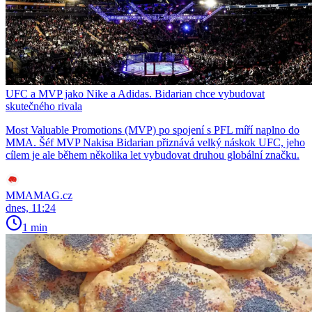
UFC a MVP jako Nike a Adidas. Bidarian chce vybudovat
skutečného rivala
Most Valuable Promotions (MVP) po spojení s PFL míří naplno do
MMA. Šéf MVP Nakisa Bidarian přiznává velký náskok UFC, jeho
cílem je ale během několika let vybudovat druhou globální značku.
MMAMAG.cz
dnes, 11:24
1 min