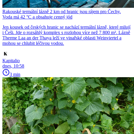
Rakouské termální lázně 2 km od hranic jsou rájem pro Čechy.
Voda má 42 °C a obsahuje cenný jód
Jen kousek od českých hranic se nachází termální lázně, které milují
i Češi. Jde o rozsáhlý komplex s rozlohou více než 7 800 m². Lázně
Therme Laa an der Thaya leží ve vinařské oblasti Weinviertel a
mohou se chlubit léčivou vodou.
Kapitalio
dnes, 10:58
3 min