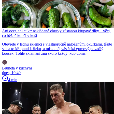
Ani ocet, ani cukr: nakládané okurky zůstanou křupavé díky 1 věci,
co běžně končí v koši
Otevřete v lednu sklenici s vlastnoručně naloženými okurkami, těšíte
se na to křupnutí k řízku, a místo něj vás čeká gumový povadlý
kousek. Tohle zklamání zná skoro každý, kdo doma...
Bruneta v kuchyni
dnes, 10:40
4 min