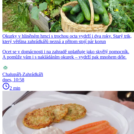
Okurky v hliněném hrnci s trochou octa vydrží i dva roky. Starý trik,
který většina zahrádkářů nezná a přitom stojí pár korun
Ocet se v domácnosti i na zahradě uplatňuje jako skvělý pomocník.
A pomůže vám i s nakládáním okurek – vydrží pak mnohem déle.
Chalupáři-Zahrádkáři
dnes, 10:58
2 min