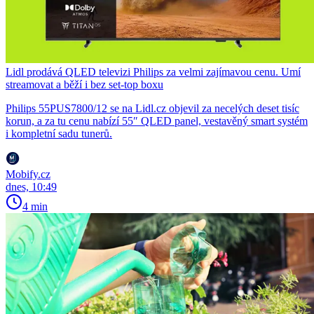
Lidl prodává QLED televizi Philips za velmi zajímavou cenu. Umí
streamovat a běží i bez set-top boxu
Philips 55PUS7800/12 se na Lidl.cz objevil za necelých deset tisíc
korun, a za tu cenu nabízí 55″ QLED panel, vestavěný smart systém
i kompletní sadu tunerů.
Mobify.cz
dnes, 10:49
4 min