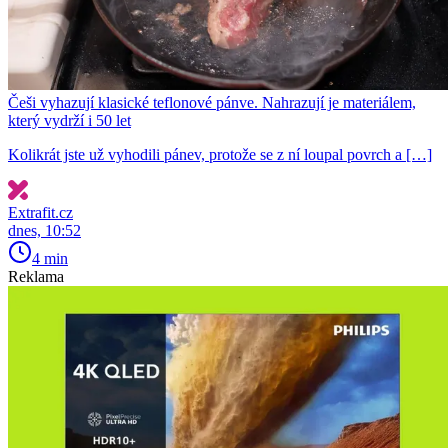
Češi vyhazují klasické teflonové pánve. Nahrazují je materiálem,
který vydrží i 50 let
Kolikrát jste už vyhodili pánev, protože se z ní loupal povrch a […]
Extrafit.cz
dnes, 10:52
4 min
Reklama