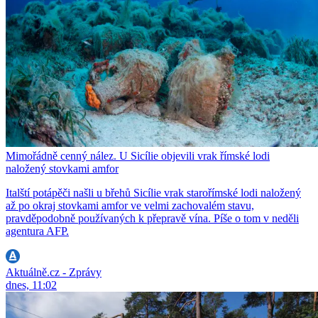
Mimořádně cenný nález. U Sicílie objevili vrak římské lodi
naložený stovkami amfor
Italští potápěči našli u břehů Sicílie vrak starořímské lodi naložený
až po okraj stovkami amfor ve velmi zachovalém stavu,
pravděpodobně používaných k přepravě vína. Píše o tom v neděli
agentura AFP.
Aktuálně.cz - Zprávy
dnes, 11:02