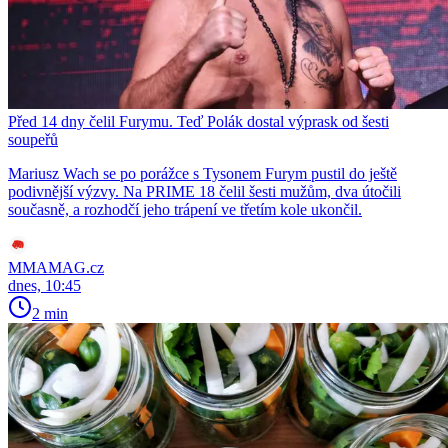
Před 14 dny čelil Furymu. Teď Polák dostal výprask od šesti
soupeřů
Mariusz Wach se po porážce s Tysonem Furym pustil do ještě
podivnější výzvy. Na PRIME 18 čelil šesti mužům, dva útočili
současně, a rozhodčí jeho trápení ve třetím kole ukončil.
MMAMAG.cz
dnes, 10:45
2 min