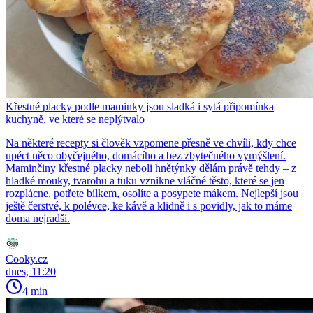
Křestné placky podle maminky jsou sladká i sytá připomínka
kuchyně, ve které se neplýtvalo
Na některé recepty si člověk vzpomene přesně ve chvíli, kdy chce
upéct něco obyčejného, domácího a bez zbytečného vymýšlení.
Maminčiny křestné placky neboli hnětýnky dělám právě tehdy – z
hladké mouky, tvarohu a tuku vznikne vláčné těsto, které se jen
rozplácne, potřete bílkem, osolíte a posypete mákem. Nejlepší jsou
ještě čerstvé, k polévce, ke kávě a klidně i s povidly, jak to máme
doma nejradši.
Cooky.cz
dnes, 11:20
4 min