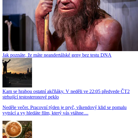
Jak poznáte, že máte neandertálské geny bez testu DNA
Kam se hrabou ostatní akčňáky. V neděli ve 22:05 předvede ČT2
strhující testosteronové peklo
Neděle večer. Pracovní týden je pryč, víkendový klid se pomalu
vytrácí a vy hledáte film, který vás vtáhne....