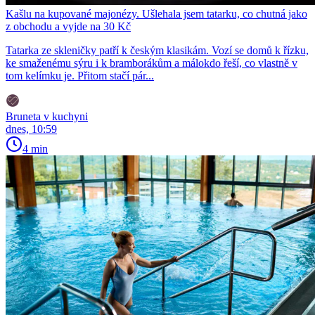
Kašlu na kupované majonézy. Ušlehala jsem tatarku, co chutná jako
z obchodu a vyjde na 30 Kč
Tatarka ze skleničky patří k českým klasikám. Vozí se domů k řízku,
ke smaženému sýru i k bramborákům a málokdo řeší, co vlastně v
tom kelímku je. Přitom stačí pár...
Bruneta v kuchyni
dnes, 10:59
4 min