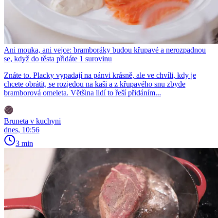
Ani mouka, ani vejce: bramboráky budou křupavé a nerozpadnou
se, když do těsta přidáte 1 surovinu
Znáte to. Placky vypadají na pánvi krásně, ale ve chvíli, kdy je
chcete obrátit, se rozjedou na kaši a z křupavého snu zbyde
bramborová omeleta. Většina lidí to řeší přidáním...
Bruneta v kuchyni
dnes, 10:56
3 min