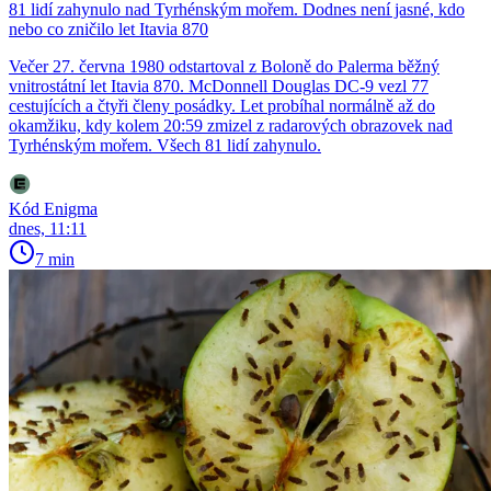
81 lidí zahynulo nad Tyrhénským mořem. Dodnes není jasné, kdo
nebo co zničilo let Itavia 870
Večer 27. června 1980 odstartoval z Boloně do Palerma běžný
vnitrostátní let Itavia 870. McDonnell Douglas DC-9 vezl 77
cestujících a čtyři členy posádky. Let probíhal normálně až do
okamžiku, kdy kolem 20:59 zmizel z radarových obrazovek nad
Tyrhénským mořem. Všech 81 lidí zahynulo.
Kód Enigma
dnes, 11:11
7 min