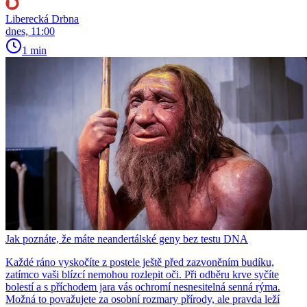
Liberecká Drbna
dnes, 11:00
1 min
Jak poznáte, že máte neandertálské geny bez testu DNA
Každé ráno vyskočíte z postele ještě před zazvoněním budíku,
zatímco vaši blízcí nemohou rozlepit oči. Při odběru krve syčíte
bolestí a s příchodem jara vás ochromí nesnesitelná senná rýma.
Možná to považujete za osobní rozmary přírody, ale pravda leží