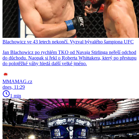
Blachowicz ve 43 letech nekončí. Vyzval bývalého šampiona UFC
Jan Blachowicz po rychlém TKO od Navaja Stirlinga neřeší odchod
do důchodu. Naopak si řekl o Roberta Whittakera, který po přestupu
do polotěžké váhy hledá další velké jméno.
MMAMAG.cz
dnes, 11:29
1 min