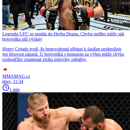
Legenda UFC se pustila do Herba Deana. Chyba sudího může stát
bojovníka půl výplaty
Henry Cejudo tvrdí, že benevolentní přístup k faulům neohrožuje
jen férovost zápasů. U bojovníků s bonusem za výhru může chyba
rozhodčího znamenat ztrátu poloviny odměny.
MMAMAG.cz
dnes, 11:34
1 min