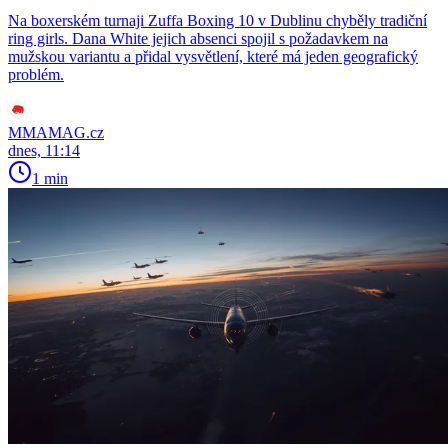
Na boxerském turnaji Zuffa Boxing 10 v Dublinu chyběly tradiční
ring girls. Dana White jejich absenci spojil s požadavkem na
mužskou variantu a přidal vysvětlení, které má jeden geografický
problém.
MMAMAG.cz
dnes, 11:14
1 min