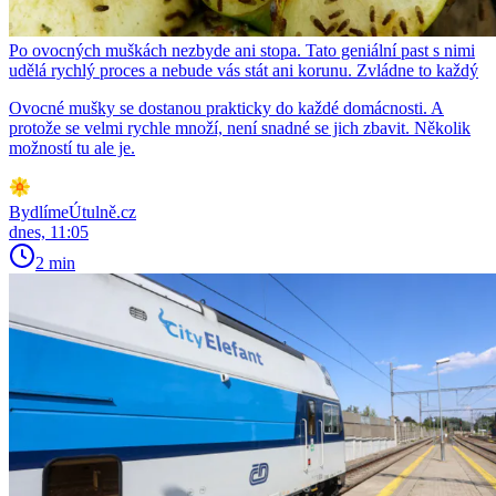
Po ovocných muškách nezbyde ani stopa. Tato geniální past s nimi
udělá rychlý proces a nebude vás stát ani korunu. Zvládne to každý
Ovocné mušky se dostanou prakticky do každé domácnosti. A
protože se velmi rychle množí, není snadné se jich zbavit. Několik
možností tu ale je.
BydlímeÚtulně.cz
dnes, 11:05
2 min