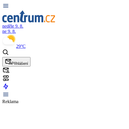
neděle 9. 8.
ne 9. 8.
29°C
Přihlášení
Reklama