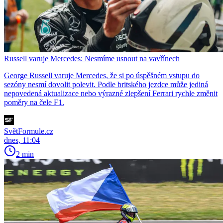
Russell varuje Mercedes: Nesmíme usnout na vavřínech
George Russell varuje Mercedes, že si po úspěšném vstupu do
sezóny nesmí dovolit polevit. Podle britského jezdce může jediná
nepovedená aktualizace nebo výrazné zlepšení Ferrari rychle změnit
poměry na čele F1.
SvětFormule.cz
dnes, 11:04
2 min