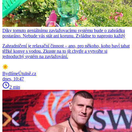
Díky tomuto geniálnímu zavlažovacímu systému bude o zahrádku
postaráno. Nebude vás stát ani korunu. Zvládne to naprosto každý
Zahradničení je relaxační činnost – ano, pro někoho, koho baví tahat
těžké konve s vodou. Zkuste na to jít chytře a vytvořte si
jednoduchý systém na zavlažování.
BydlímeÚtulně.cz
dnes, 10:47
2 min