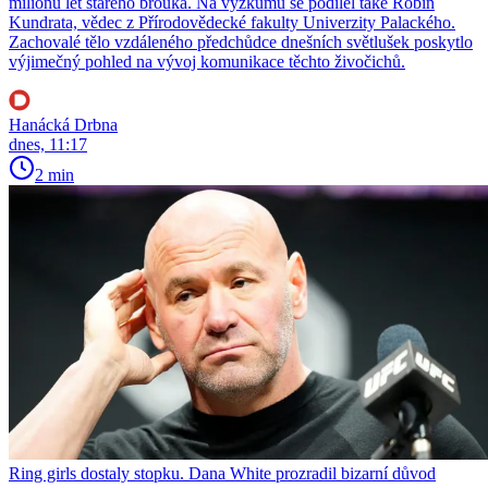
milionů let starého brouka. Na výzkumu se podílel také Robin
Kundrata, vědec z Přírodovědecké fakulty Univerzity Palackého.
Zachovalé tělo vzdáleného předchůdce dnešních světlušek poskytlo
výjimečný pohled na vývoj komunikace těchto živočichů.
Hanácká Drbna
dnes, 11:17
2 min
Ring girls dostaly stopku. Dana White prozradil bizarní důvod