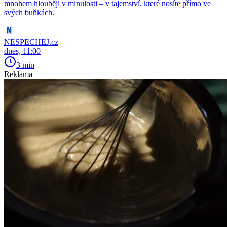
mnohem hlouběji v minulosti – v tajemství, které nosíte přímo ve
svých buňkách.
NESPECHEJ.cz
dnes, 11:00
3 min
Reklama