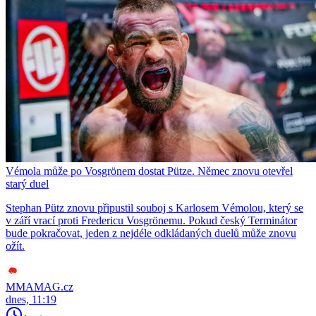
Vémola může po Vosgrönem dostat Pütze. Němec znovu otevřel
starý duel
Stephan Pütz znovu připustil souboj s Karlosem Vémolou, který se
v září vrací proti Fredericu Vosgrönemu. Pokud český Terminátor
bude pokračovat, jeden z nejdéle odkládaných duelů může znovu
ožít.
MMAMAG.cz
dnes, 11:19