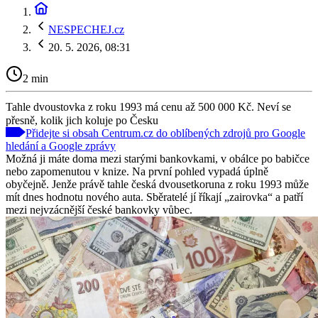
NESPECHEJ.cz
20. 5. 2026, 08:31
2 min
Tahle dvoustovka z roku 1993 má cenu až 500 000 Kč. Neví se
přesně, kolik jich koluje po Česku
Přidejte si obsah Centrum.cz do oblíbených zdrojů pro Google
hledání a Google zprávy
Možná ji máte doma mezi starými bankovkami, v obálce po babičce
nebo zapomenutou v knize. Na první pohled vypadá úplně
obyčejně. Jenže právě tahle česká dvousetkoruna z roku 1993 může
mít dnes hodnotu nového auta. Sběratelé jí říkají „zairovka“ a patří
mezi nejvzácnější české bankovky vůbec.