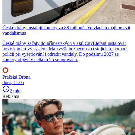
České dráhy instalují kamery za 88 milionů. Ve vlacích mají omezit
vandalismus
České dráhy začaly do příměstských vlaků CityElefant instalovat
nový kamerový systém. Má zvýšit bezpečnost cestujících, pomoci
policii při vyšetřování i odradit vandaly. Do podzimu 2027 se
kamery objeví v celkem 55 soupravách.
Pražská Drbna
dnes, 11:05
2 min
Reklama