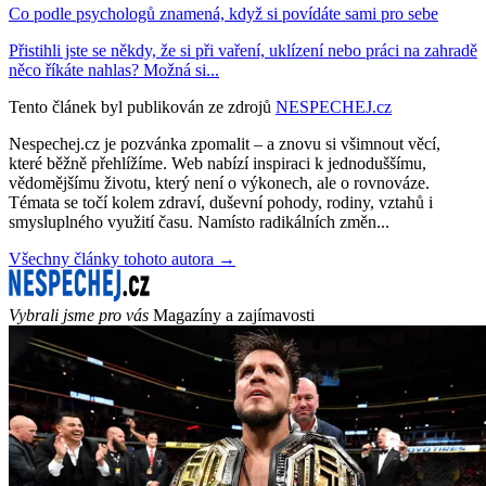
Co podle psychologů znamená, když si povídáte sami pro sebe
Přistihli jste se někdy, že si při vaření, uklízení nebo práci na zahradě
něco říkáte nahlas? Možná si...
Tento článek byl publikován ze zdrojů
NESPECHEJ.cz
Nespechej.cz je pozvánka zpomalit – a znovu si všimnout věcí,
které běžně přehlížíme. Web nabízí inspiraci k jednoduššímu,
vědomějšímu životu, který není o výkonech, ale o rovnováze.
Témata se točí kolem zdraví, duševní pohody, rodiny, vztahů i
smysluplného využití času. Namísto radikálních změn...
Všechny články tohoto autora →
Vybrali jsme pro vás
Magazíny a zajímavosti