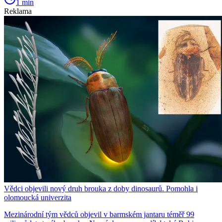
1 min
Reklama
Vědci objevili nový druh brouka z doby dinosaurů. Pomohla i
olomoucká univerzita
Mezinárodní tým vědců objevil v barmském jantaru téměř 99