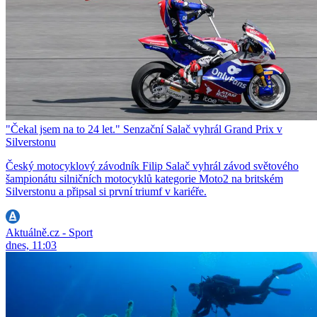
"Čekal jsem na to 24 let." Senzační Salač vyhrál Grand Prix v
Silverstonu
Český motocyklový závodník Filip Salač vyhrál závod světového
šampionátu silničních motocyklů kategorie Moto2 na britském
Silverstonu a připsal si první triumf v kariéře.
Aktuálně.cz - Sport
dnes, 11:03