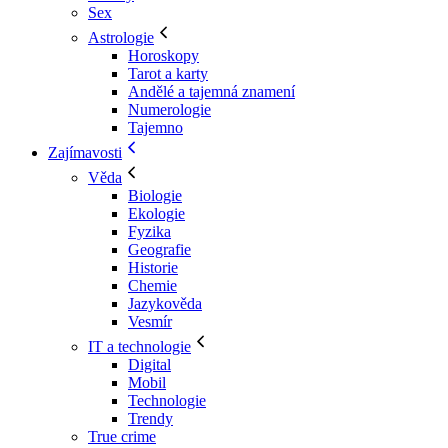
Sex
Astrologie
Horoskopy
Tarot a karty
Andělé a tajemná znamení
Numerologie
Tajemno
Zajímavosti
Věda
Biologie
Ekologie
Fyzika
Geografie
Historie
Chemie
Jazykověda
Vesmír
IT a technologie
Digital
Mobil
Technologie
Trendy
True crime