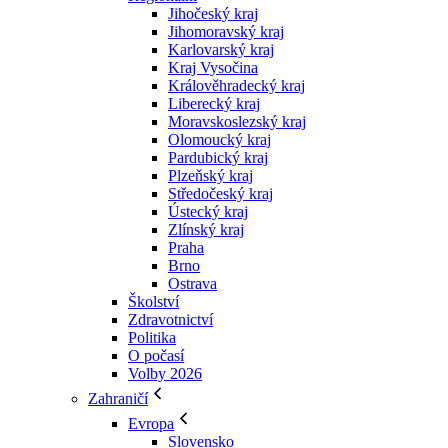
Jihočeský kraj
Jihomoravský kraj
Karlovarský kraj
Kraj Vysočina
Králověhradecký kraj
Liberecký kraj
Moravskoslezský kraj
Olomoucký kraj
Pardubický kraj
Plzeňský kraj
Středočeský kraj
Ústecký kraj
Zlínský kraj
Praha
Brno
Ostrava
Školství
Zdravotnictví
Politika
O počasí
Volby 2026
Zahraničí
Evropa
Slovensko