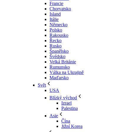
Francie
Chorvatsko
Island
Itálie
Německo
Polsko
Rakousko
Řecko
Rusko
Španělsko
Švédsko
Velká Británie
Rumunsko
Válka na Ukrajině
Maďarsko
Svět
USA
Blízký východ
Izrael
Palestina
Asie
Čína
Jižní Korea