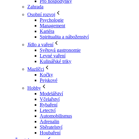
Pro hospodyňky
Zahrada
Osobní rozvoj
Psychologie
Management
Kariéra
Spiritualita a náboženství
Jídlo a vaření
Světová gastronomie
Levné vaření
Kulinářské triky
Mazlíčci
Kočky
Pejskové
Hobby
Modelářství
Včelařství
Rybaření
Letectví
Automobilismus
Adrenalin
Sběratelství
Houbaření