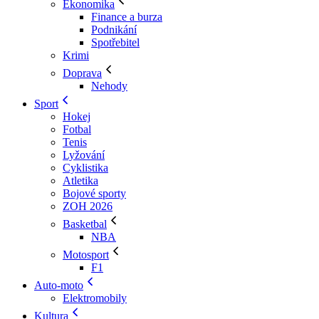
Ekonomika
Finance a burza
Podnikání
Spotřebitel
Krimi
Doprava
Nehody
Sport
Hokej
Fotbal
Tenis
Lyžování
Cyklistika
Atletika
Bojové sporty
ZOH 2026
Basketbal
NBA
Motosport
F1
Auto-moto
Elektromobily
Kultura