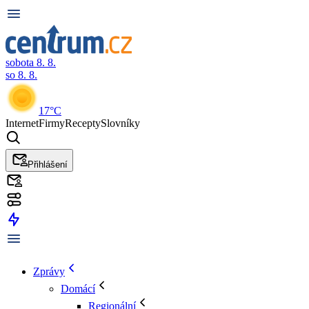
sobota 8. 8.
so 8. 8.
17°C
Internet
Firmy
Recepty
Slovníky
Přihlášení
Zprávy
Domácí
Regionální