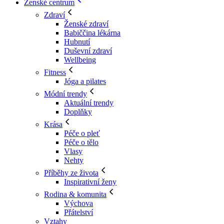
Ženské centrum
Zdraví
Ženské zdraví
Babiččina lékárna
Hubnutí
Duševní zdraví
Wellbeing
Fitness
Jóga a pilates
Módní trendy
Aktuální trendy
Doplňky
Krása
Péče o pleť
Péče o tělo
Vlasy
Nehty
Příběhy ze života
Inspirativní ženy
Rodina & komunita
Výchova
Přátelství
Vztahy