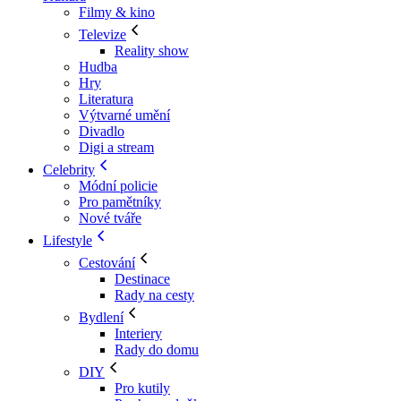
Filmy & kino
Televize
Reality show
Hudba
Hry
Literatura
Výtvarné umění
Divadlo
Digi a stream
Celebrity
Módní policie
Pro pamětníky
Nové tváře
Lifestyle
Cestování
Destinace
Rady na cesty
Bydlení
Interiery
Rady do domu
DIY
Pro kutily