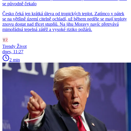
se původně čekalo
Česko čeká jen krátká úleva od tropických teplot. Zatímco v pátek
se na většině území citelně ochladí, už během neděle se mají teploty
znovu dostat nad třicet stupňů. Na jihu Moravy navíc přetrvává
mimořádná tepelná zátěž a vysoké riziko požárů.
Trendy Život
dnes, 11:27
2 min