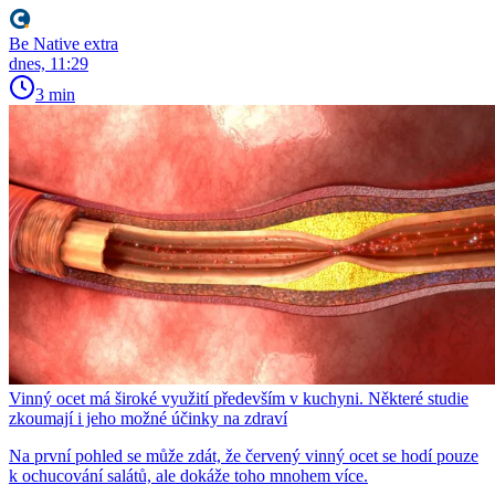
Be Native extra
dnes, 11:29
3 min
Vinný ocet má široké využití především v kuchyni. Některé studie
zkoumají i jeho možné účinky na zdraví
Na první pohled se může zdát, že červený vinný ocet se hodí pouze
k ochucování salátů, ale dokáže toho mnohem více.