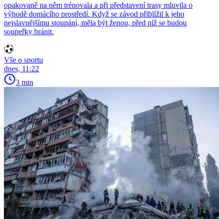
opakovaně na něm trénovala a při představení trasy mluvila o
výhodě domácího prostředí. Když se závod přiblížil k jeho
nejslavnějšímu stoupání, měla být ženou, před níž se budou
soupeřky bránit.
Vše o sportu
dnes, 11:22
3 min