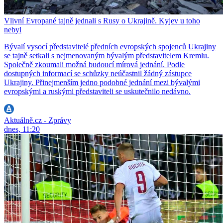
Vlivní Evropané tajně jednali s Rusy o Ukrajině. Kyjev u toho
nebyl
Bývalí vysocí představitelé předních evropských spojenců Ukrajiny
se tajně setkali s nejmenovaným bývalým představitelem Kremlu.
Společně zkoumali možná budoucí mírová jednání. Podle
dostupných informací se schůzky neúčastnil žádný zástupce
Ukrajiny. Přinejmenším jedno podobné jednání mezi bývalými
evropskými a ruskými představiteli se uskutečnilo nedávno.
Aktuálně.cz - Zprávy
dnes, 11:20