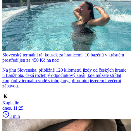
Slovenský termální ráj kousek za hranicemi: 10 bazénů v krásném
prostředí jen za 450 Kč na noc
Na jihu Slovenska, přibližně 120 kilometrů jízdy od českých hranic
u Lanžhota, čeká rozlehlý odpočinkový areál, kde můžete střídat
koupání v termální vodě s tobogany, přírodním jezerem i večerní
zábavou.
Kapitalio
dnes, 11:25
8 min