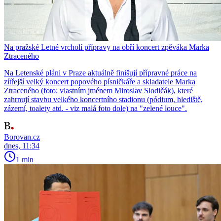
Na pražské Letné vrcholí přípravy na obří koncert zpěváka Marka
Ztraceného
Na Letenské pláni v Praze aktuálně finišují přípravné práce na
zítřejší velký koncert popového písničkáře a skladatele Marka
Ztraceného (foto; vlastním jménem Miroslav Slodičák), které
zahrnují stavbu velkého koncertního stadionu (pódium, hlediště,
zázemí, toalety atd. - viz malá foto dole) na "zelené louce".
Borovan.cz
dnes, 11:34
1 min