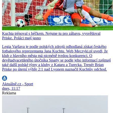
Kuchta trénoval s béčkem. Nejsme tu pro zábavu, vysvětloval
Priske. Poláci mají jasno
Legia Varšava je podle polských zdrojů odhodlaná získat českého
fotbalového reprezentanta Jana Kuchtu. Web Meczyki.pl uvedl, že
klub z hlavního města má nicméně tvrdou konkurenci. O
devětadvacetiletého útočníka Sparty se podle jeho informací zajímají
také další polské týmy a kluby z Kataru a Turecka. Trenér Brian
Priske po úterní výhře 2:1 nad Lyonem naznačil Kuchtův odchod.
Aktuálně.cz - Sport
dnes, 11:17
Reklama