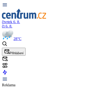
čtvrtek 6. 8.
čt 6. 8.
28°C
Přihlášení
Reklama