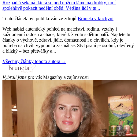
Rozpadlá sekaná, která se pod nožem láme na drobky, umí
spolehlivě pokazit nedělní oběd. Většina lidí v tu...
Tento článek byl publikován ze zdrojů
Bruneta v kuchyni
Web nabízí autentický pohled na mateřství, rodinu, vztahy i
každodenní radosti a chaos, které k životu s dětmi patří. Najdete tu
články o výchově, zdraví, jídle, domácnosti i o chvílích, kdy je
potřeba na chvíli vypnout a zasmát se. Styl psaní je osobní, otevřený
a blízký – bez přetvářky a...
Všechny články tohoto autora →
Vybrali jsme pro vás
Magazíny a zajímavosti