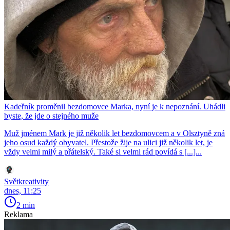
Kadeřník proměnil bezdomovce Marka, nyní je k nepoznání. Uhádli
byste, že jde o stejného muže
Muž jménem Mark je již několik let bezdomovcem a v Olsztyně zná
jeho osud každý obyvatel. Přestože žije na ulici již několik let, je
vždy velmi milý a přátelský. Také si velmi rád povídá s [...]...
Světkreativity
dnes, 11:25
2 min
Reklama