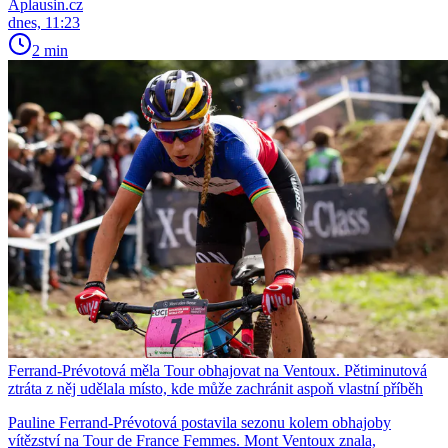
Aplausin.cz
dnes, 11:23
2 min
Ferrand-Prévotová měla Tour obhajovat na Ventoux. Pětiminutová
ztráta z něj udělala místo, kde může zachránit aspoň vlastní příběh
Pauline Ferrand-Prévotová postavila sezonu kolem obhajoby
vítězství na Tour de France Femmes. Mont Ventoux znala,