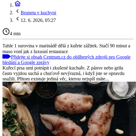
Bruneta v kuchyni
12. 6. 2026, 05:27
4 min
Tahle 1 surovina v marinádě dělá z kuřete zážitek. Stačí 90 minut a
maso voní jak z luxusní restaurace
Přidejte si obsah Centrum.cz do oblíbených zdrojů pro Google
hledání a Google zprávy
Kuřecí prsa umí potrápit i zkušené kuchaře. Z pánve nebo grilu
často vyjdou suchá a chuťově nevýrazná, i když jste se opravdu
snažili. Přitom existuje jediná věc, kterou nejspíš máte...