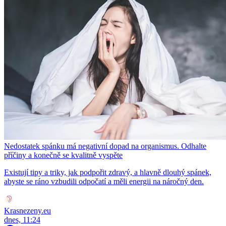
Nedostatek spánku má negativní dopad na organismus. Odhalte
příčiny a konečně se kvalitně vyspěte
Existují tipy a triky, jak podpořit zdravý, a hlavně dlouhý spánek,
abyste se ráno vzbudili odpočatí a měli energii na náročný den.
Krasnezeny.eu
dnes, 11:24