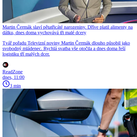
Martin Čermák slaví pětatřicáté narozeniny. Dříve platil alimenty na
dálku, dnes doma vychovává tři malé dcery
Tvář pořadu Televizní noviny Martin Čermák dlouho působil jako
svobodný mládenec. Rychlá svatba vše otočila a dnes doma řeší
logistiku tří malých dcer.
ReadZone
dnes, 11:00
3 min