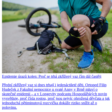
Epidemie úrazů kolen: Proč se trhá zkřížený vaz čím dál častěji
Přední zkřížený vaz si dnes trhají i jedenáctileté děti. Ortoped Filip
Hudeček z Fakultní nemocnice u svaté Anny v Brně mluví o
skutečné epidemii – a v Longevity podcastu Hospodářských novin
vysvětluje, proč čísla rostou, proč jsou nejvíc ohrožená děvčata a jak
jednoduchá pětiminutová rozcvička dokáže riziko snížit až o
polovinu.