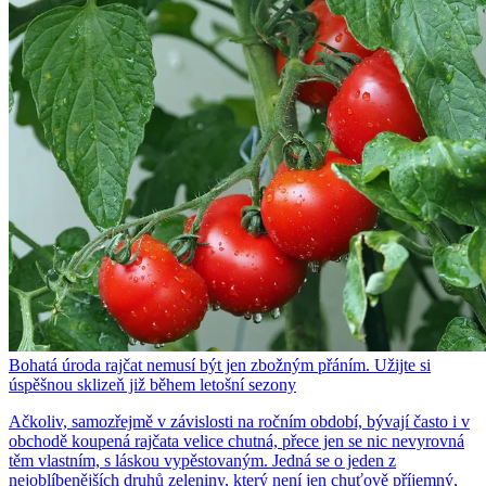
Bohatá úroda rajčat nemusí být jen zbožným přáním. Užijte si
úspěšnou sklizeň již během letošní sezony
Ačkoliv, samozřejmě v závislosti na ročním období, bývají často i v
obchodě koupená rajčata velice chutná, přece jen se nic nevyrovná
těm vlastním, s láskou vypěstovaným. Jedná se o jeden z
nejoblíbenějších druhů zeleniny, který není jen chuťově příjemný,