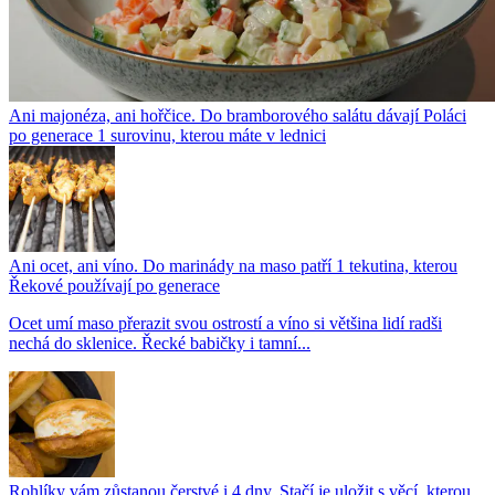
Ani majonéza, ani hořčice. Do bramborového salátu dávají Poláci
po generace 1 surovinu, kterou máte v lednici
Ani ocet, ani víno. Do marinády na maso patří 1 tekutina, kterou
Řekové používají po generace
Ocet umí maso přerazit svou ostrostí a víno si většina lidí radši
nechá do sklenice. Řecké babičky i tamní...
Rohlíky vám zůstanou čerstvé i 4 dny. Stačí je uložit s věcí, kterou