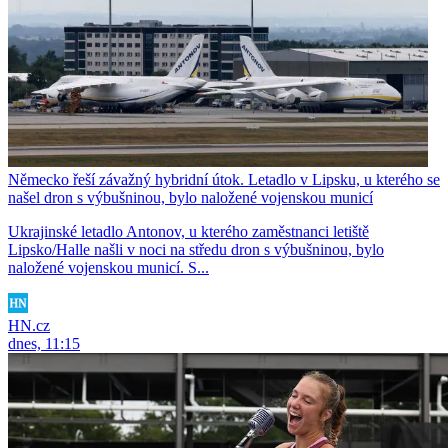
Německo řeší závažný hybridní útok. Letadlo v Lipsku, u kterého se
našel dron s výbušninou, bylo naložené vojenskou municí
Ukrajinské letadlo Antonov, u kterého zaměstnanci letiště
Lipsko/Halle našli v noci na středu dron s výbušninou, bylo
naložené vojenskou municí. S...
HN.cz
dnes, 11:15