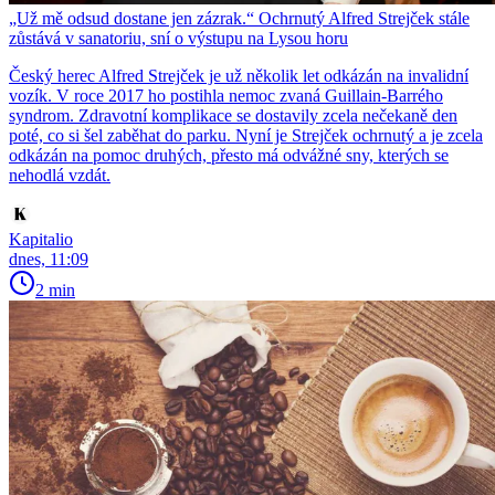
„Už mě odsud dostane jen zázrak.“ Ochrnutý Alfred Strejček stále
zůstává v sanatoriu, sní o výstupu na Lysou horu
Český herec Alfred Strejček je už několik let odkázán na invalidní
vozík. V roce 2017 ho postihla nemoc zvaná Guillain-Barrého
syndrom. Zdravotní komplikace se dostavily zcela nečekaně den
poté, co si šel zaběhat do parku. Nyní je Strejček ochrnutý a je zcela
odkázán na pomoc druhých, přesto má odvážné sny, kterých se
nehodlá vzdát.
Kapitalio
dnes, 11:09
2 min