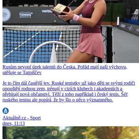
Rusům nevoní úprk talentů do Česka. Pořád mají naši výchovu,
utěšuje se Tarpiščev
Je to čím dál častější jev. Ruské tenistky už jako děti se svými rodiči
opouštějí rodnou zem, trénují v cizích klubech i akademiích a
přebírají nová občanství. Těží z toho například i český tenis. Šéf
ruského tenisu ale popírá, že by šlo o něco významného.
Aktuálně.cz - Sport
dnes, 11:13