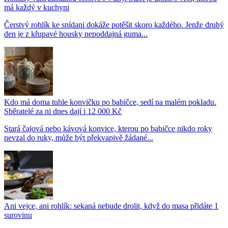
má každý v kuchyni
Čerstvý rohlík ke snídani dokáže potěšit skoro každého. Jenže druhý
den je z křupavé housky nepoddajná guma...
Kdo má doma tuhle konvičku po babičce, sedí na malém pokladu.
Sběratelé za ni dnes dají i 12 000 Kč
Stará čajová nebo kávová konvice, kterou po babičce nikdo roky
nevzal do ruky, může být překvapivě žádané...
Ani vejce, ani rohlík: sekaná nebude drolit, když do masa přidáte 1
surovinu