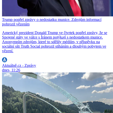
Trump popřel zprávy o nedostatku munice. Zdrojům informací
pohrozil vězením
Americký prezident Donald Trump ve čtvrtek popřel zprávy, že se
Spojené státy ve válce s Íránem potýkají s nedostatkem munice.
Anonymním zdrojům, které to sdělily médiím, v příspěvku na
sociální síti Truth Social pohrozil stíháním a dlouhým pobytem ve
vězení.
Aktuálně.cz - Zprávy
dnes, 11:26