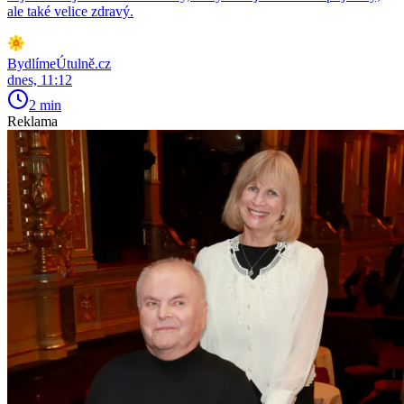
ale také velice zdravý.
BydlímeÚtulně.cz
dnes, 11:12
2 min
Reklama