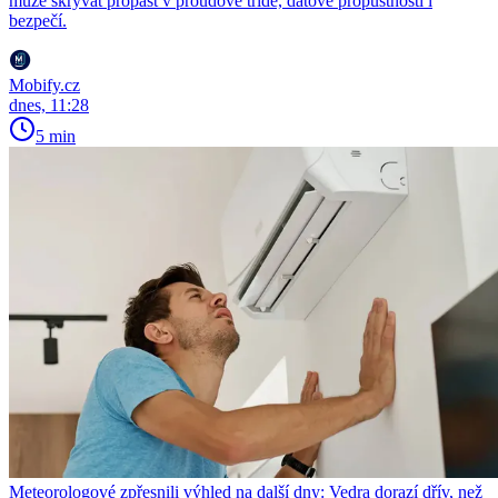
může skrývat propast v proudové třídě, datové propustnosti i
bezpečí.
Mobify.cz
dnes, 11:28
5 min
Meteorologové zpřesnili výhled na další dny: Vedra dorazí dřív, než