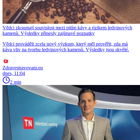
Vědci zkoumají souvislost mezi pitím kávy a rizikem ledvinových
kamenů. Výsledky přinesly zajímavé poznatky
Vědci prováděli zcela nový výzkum, který měl prověřit, zda má
káva vliv na tvorbu ledvinových kamenů. Výsledky jsou skvělé.
Zdravestravovani.eu
dnes, 11:04
2 min