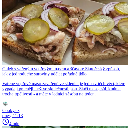
Chléb s vařeným vepřovým masem a šťávou: Staročeský způsob,
jak z jednoduché suroviny udělat pořádné jídlo
Vařené vepřové maso zavařené ve sklenici je jedna z těch věcí, které
vypadají pracněji, než ve skutečnosti jsou. Stačí maso, sůl, kmín a
trocha trpělivosti - a máte v lednici zásobu na týden.
Cooky.cz
dnes, 11:13
4 min