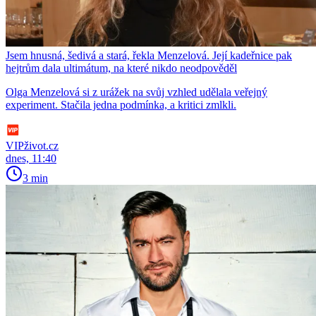
Jsem hnusná, šedivá a stará, řekla Menzelová. Její kadeřnice pak
hejtrům dala ultimátum, na které nikdo neodpověděl
Olga Menzelová si z urážek na svůj vzhled udělala veřejný
experiment. Stačila jedna podmínka, a kritici zmlkli.
VIPživot.cz
dnes, 11:40
3 min