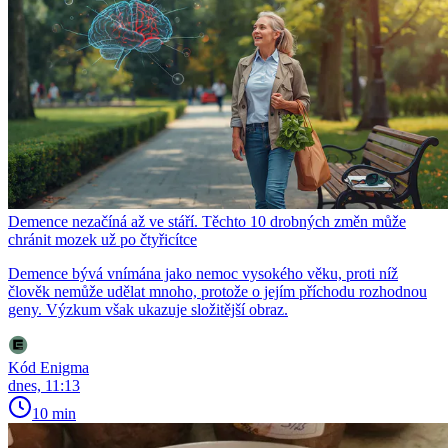
Demence nezačíná až ve stáří. Těchto 10 drobných změn může
chránit mozek už po čtyřicítce
Demence bývá vnímána jako nemoc vysokého věku, proti níž
člověk nemůže udělat mnoho, protože o jejím příchodu rozhodnou
geny. Výzkum však ukazuje složitější obraz.
Kód Enigma
dnes, 11:13
10 min