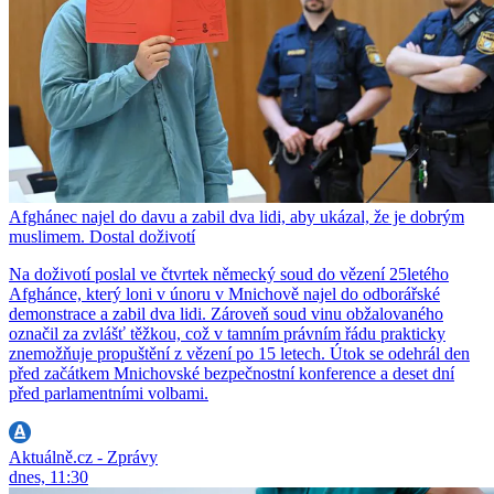
Afghánec najel do davu a zabil dva lidi, aby ukázal, že je dobrým
muslimem. Dostal doživotí
Na doživotí poslal ve čtvrtek německý soud do vězení 25letého
Afghánce, který loni v únoru v Mnichově najel do odborářské
demonstrace a zabil dva lidi. Zároveň soud vinu obžalovaného
označil za zvlášť těžkou, což v tamním právním řádu prakticky
znemožňuje propuštění z vězení po 15 letech. Útok se odehrál den
před začátkem Mnichovské bezpečnostní konference a deset dní
před parlamentními volbami.
Aktuálně.cz - Zprávy
dnes, 11:30