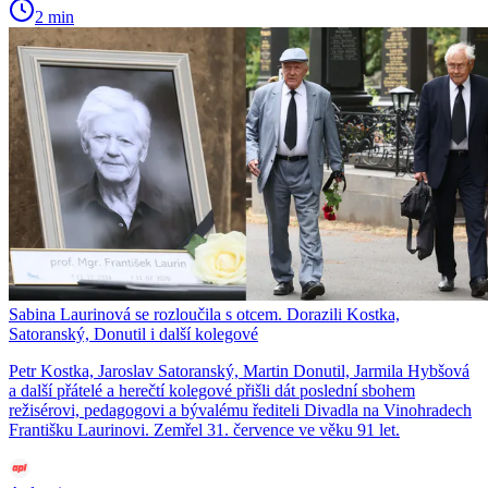
2 min
Sabina Laurinová se rozloučila s otcem. Dorazili Kostka,
Satoranský, Donutil i další kolegové
Petr Kostka, Jaroslav Satoranský, Martin Donutil, Jarmila Hybšová
a další přátelé a herečtí kolegové přišli dát poslední sbohem
režisérovi, pedagogovi a bývalému řediteli Divadla na Vinohradech
Františku Laurinovi. Zemřel 31. července ve věku 91 let.