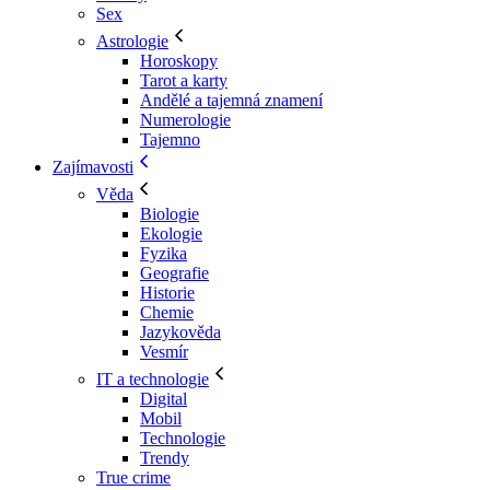
Sex
Astrologie
Horoskopy
Tarot a karty
Andělé a tajemná znamení
Numerologie
Tajemno
Zajímavosti
Věda
Biologie
Ekologie
Fyzika
Geografie
Historie
Chemie
Jazykověda
Vesmír
IT a technologie
Digital
Mobil
Technologie
Trendy
True crime