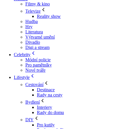
Filmy & kino
Televize
Reality show
Hudba
Hry
Literatura
Výtvarné umění
Divadlo
Digi a stream
Celebrity
Módní policie
Pro pamětníky
Nové tváře
Lifestyle
Cestování
Destinace
Rady na cesty
Bydlení
Interiery
Rady do domu
DIY
Pro kutily