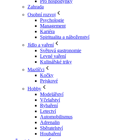
Pro hospodyňky
Zahrada
Osobní rozvoj
Psychologie
Management
Kariéra
Spiritualita a náboženství
Jídlo a vaření
Světová gastronomie
Levné vaření
Kulinářské triky
Mazlíčci
Kočky
Pejskové
Hobby
Modelářství
Včelařství
Rybaření
Letectví
Automobilismus
Adrenalin
Sběratelství
Houbaření