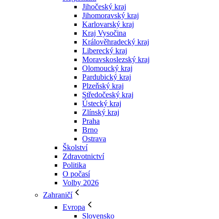
Jihočeský kraj
Jihomoravský kraj
Karlovarský kraj
Kraj Vysočina
Králověhradecký kraj
Liberecký kraj
Moravskoslezský kraj
Olomoucký kraj
Pardubický kraj
Plzeňský kraj
Středočeský kraj
Ústecký kraj
Zlínský kraj
Praha
Brno
Ostrava
Školství
Zdravotnictví
Politika
O počasí
Volby 2026
Zahraničí
Evropa
Slovensko