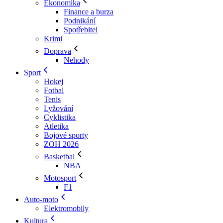
Ekonomika
Finance a burza
Podnikání
Spotřebitel
Krimi
Doprava
Nehody
Sport
Hokej
Fotbal
Tenis
Lyžování
Cyklistika
Atletika
Bojové sporty
ZOH 2026
Basketbal
NBA
Motosport
F1
Auto-moto
Elektromobily
Kultura