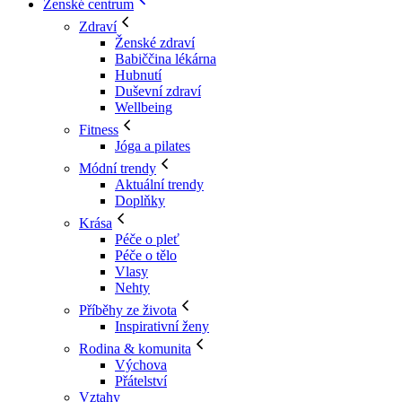
Ženské centrum
Zdraví
Ženské zdraví
Babiččina lékárna
Hubnutí
Duševní zdraví
Wellbeing
Fitness
Jóga a pilates
Módní trendy
Aktuální trendy
Doplňky
Krása
Péče o pleť
Péče o tělo
Vlasy
Nehty
Příběhy ze života
Inspirativní ženy
Rodina & komunita
Výchova
Přátelství
Vztahy