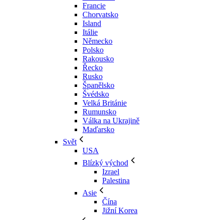
Francie
Chorvatsko
Island
Itálie
Německo
Polsko
Rakousko
Řecko
Rusko
Španělsko
Švédsko
Velká Británie
Rumunsko
Válka na Ukrajině
Maďarsko
Svět
USA
Blízký východ
Izrael
Palestina
Asie
Čína
Jižní Korea