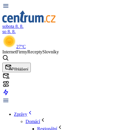
sobota 8. 8.
so 8. 8.
27°C
Internet
Firmy
Recepty
Slovníky
Přihlášení
Zprávy
Domácí
Regionální