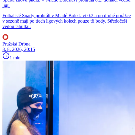
ligu
Fotbalisté Sparty prohráli v Mladé Boleslavi 0:2 a po druhé porážce
v sezoně mají po třech ligových kolech pouze tři body. Středočeši
vedou tabulku.
Pražská Drbna
8. 8. 2026, 20:15
1 min