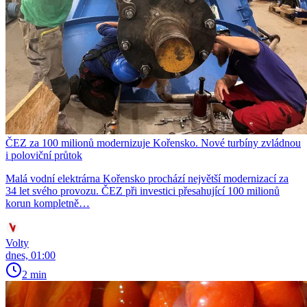
ČEZ za 100 milionů modernizuje Kořensko. Nové turbíny zvládnou
i poloviční průtok
Malá vodní elektrárna Kořensko prochází největší modernizací za
34 let svého provozu. ČEZ při investici přesahující 100 milionů
korun kompletně…
Volty
dnes, 01:00
2 min