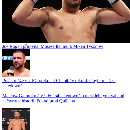
Joe Rogan přirovnal Mosese Itaumu k Mikeu Tysonovi
Polák může v UFC překonat Chabibův rekord. Chybí mu šest
takedownů
Mateusz Gamrot má v UFC 54 takedownů a mezi lehkými vahami
je čtvrtý v historii. Pokud proti Quillanu...