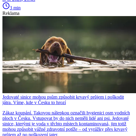
3 min
Reklama
Jedovaté sinice mohou psům způsobit krvavý průjem i poškodit
játra. Víme, kde v Česku to hrozí
Zákaz koupání. Takovou nálepkou označili hygienici osm vodních
ploch v Česku. Vstupovat by do nich neměli lidé ani psi. Jedovaté
sinice, kterými je voda v těchto místech kontaminovaná, jim totiž
mohou způsobit vážné zdravotní potíže – od vyrážky přes krvavý
průjem až po poškození jater.