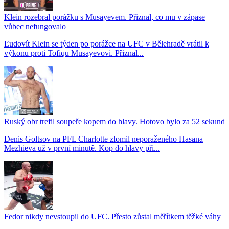
Klein rozebral porážku s Musayevem. Přiznal, co mu v zápase
vůbec nefungovalo
Ľudovít Klein se týden po porážce na UFC v Bělehradě vrátil k
výkonu proti Tofiqu Musayevovi. Přiznal...
Ruský obr trefil soupeře kopem do hlavy. Hotovo bylo za 52 sekund
Denis Goltsov na PFL Charlotte zlomil neporaženého Hasana
Mezhieva už v první minutě. Kop do hlavy při...
Fedor nikdy nevstoupil do UFC. Přesto zůstal měřítkem těžké váhy