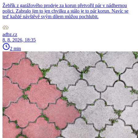
Žebřík z garážového prodeje za korun přetvořil pár v nádhernou
polici. Zabralo jim to jen chvilku a stálo je to pár korun. Navíc se
teď každé návštěvě svým dílem můžou pochlubit.
adbz.cz
8. 8. 2026, 18:35
2 min