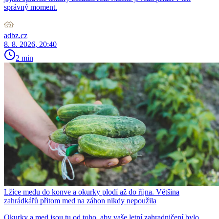
správný moment.
adbz.cz
8. 8. 2026, 20:40
2 min
Lžíce medu do konve a okurky plodí až do října. Většina
zahrádkářů přitom med na záhon nikdy nepoužila
Okurky a med jsou tu od toho, aby vaše letní zahradničení bylo