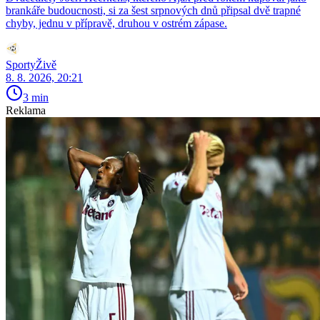
brankáře budoucnosti, si za šest srpnových dnů připsal dvě trapné
chyby, jednu v přípravě, druhou v ostrém zápase.
SportyŽivě
8. 8. 2026, 20:21
3 min
Reklama