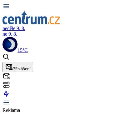
neděle 9. 8.
ne 9. 8.
15°C
Přihlášení
Reklama