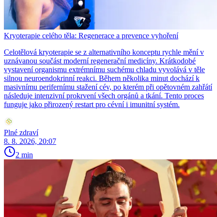
Kryoterapie celého těla: Regenerace a prevence vyhoření
Celotělová kryoterapie se z alternativního konceptu rychle mění v
uznávanou součást moderní regenerační medicíny. Krátkodobé
vystavení organismu extrémnímu suchému chladu vyvolává v těle
silnou neuroendokrinní reakci. Během několika minut dochází k
masivnímu perifernímu stažení cév, po kterém při opětovném zahřátí
následuje intenzivní prokrvení všech orgánů a tkání. Tento proces
funguje jako přirozený restart pro cévní i imunitní systém.
Plné zdraví
8. 8. 2026, 20:07
2 min