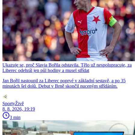
Ukazuje se, proč Slavia Bořila odstavila. Tělo už nespolupracuje, za
Liberec odehrál jen půl hodiny a musel střídat
Jan Bořil nastoupil za Liberec poprvé v základní sestavě, a po 35
minutách šel dolů. Debut v Brně skončil nuceným střídáním.
SportyŽivě
8. 8. 2026, 19:19
3 min