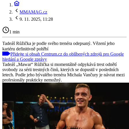
MMAMAG.cz
9. 11. 2025, 11:28
1 min
Tadeáš Růžička je podle svého trenéra odepsaný. Vězení jeho
kariéru definitivně pohřbí
Přidejte si obsah Centrum.cz do oblíbených zdrojů pro Google
hledání a Google zprávy
Tadeáš „Mawar“ Růžička si momentálně odpykává trest odnětí
svobody za sérii trestných činů, kterých se dopustil v posledních
letech. Podle jeho bývalého trenéra Michala Vančury je návrat mezi
profesionály prakticky nemožný.