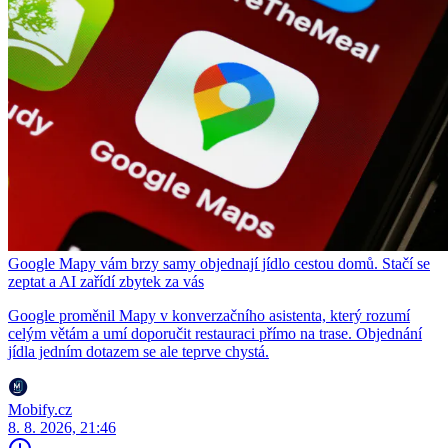
Google Mapy vám brzy samy objednají jídlo cestou domů. Stačí se
zeptat a AI zařídí zbytek za vás
Google proměnil Mapy v konverzačního asistenta, který rozumí
celým větám a umí doporučit restauraci přímo na trase. Objednání
jídla jedním dotazem se ale teprve chystá.
Mobify.cz
8. 8. 2026, 21:46