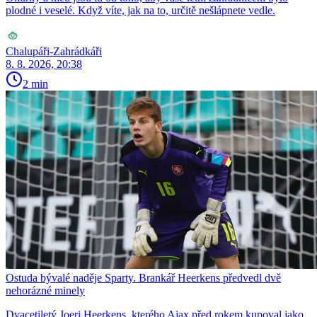
plodné i veselé. Když víte, jak na to, určitě nešlápnete vedle.
Chalupáři-Zahrádkáři
8. 8. 2026, 20:38
2 min
Ostuda bývalé naděje Sparty. Brankář Heerkens předvedl dvě
nehorázné minely
Dvacetiletý Joeri Heerkens, kterého Ajax před rokem kupoval jako