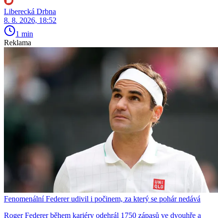
Liberecká Drbna
8. 8. 2026, 18:52
1 min
Reklama
Fenomenální Federer udivil i počinem, za který se pohár nedává
Roger Federer během kariéry odehrál 1750 zápasů ve dvouhře a