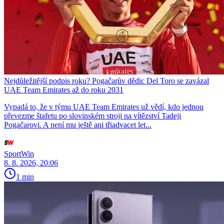
Nejdůležitější podpis roku? Pogačarův dědic Del Toro se zavázal
UAE Team Emirates až do roku 2031
Vypadá to, že v týmu UAE Team Emirates už vědí, kdo jednou
převezme štafetu po slovinském stroji na vítězství Tadeji
Pogačarovi. A není mu ještě ani třiadvacet let...
SportWin
8. 8. 2026, 20:06
1 min