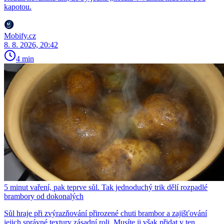
kapotou.
Mobify.cz
8. 8. 2026, 20:42
4 min
5 minut vaření, pak teprve sůl. Tak jednoduchý trik dělí rozpadlé
brambory od dokonalých
Sůl hraje při zvýrazňování přirozené chuti brambor a zajišťování
jejich správné textury zásadní roli. Musíte ji však přidat v ten