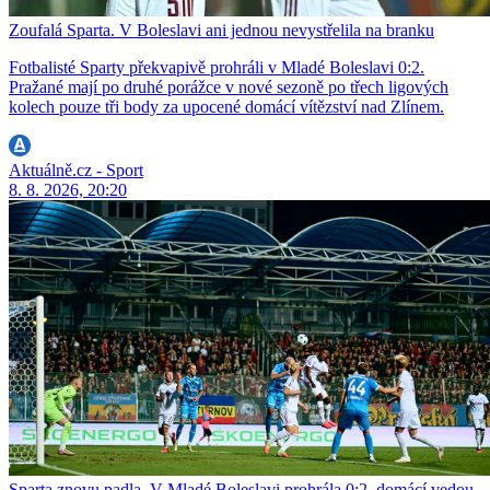
Zoufalá Sparta. V Boleslavi ani jednou nevystřelila na branku
Fotbalisté Sparty překvapivě prohráli v Mladé Boleslavi 0:2.
Pražané mají po druhé porážce v nové sezoně po třech ligových
kolech pouze tři body za upocené domácí vítězství nad Zlínem.
Aktuálně.cz - Sport
8. 8. 2026, 20:20
Sparta znovu padla. V Mladé Boleslavi prohrála 0:2, domácí vedou