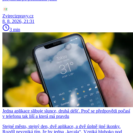
Zvirecizpravy.cz
8. 8. 2026, 21:31
3 min
Jedna aplikace slibuje slunce, druhá déšť. Proč se předpovědi počasí
v telefonu tak liší a která má pravdu
Stejné město, stejný den, dvě aplikace, a dvě úplně jiné ikonky.
Rozdíl nevzniká tím, že by jedna „kecala“. Vzniká hluboko pod