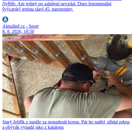
čtyřhře. Ani jediný po zahájení nevzdal. Dnes fenomenální
švýcarský tenista slaví 45. narozeniny.
Aktuálně.cz - Sport
8. 8. 2026, 18:50
Starý žebřík z garáže za stopadesát korun. Pár ho natřel, přidal prkna
a obývák vypadá jako z katalogu