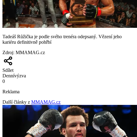
Tadeáš Růžička je podle svého trenéra odepsaný. Vězení jeho
kariéru definitivně pohřbí
Zdroj
:
MMAMAG.cz
Sdílet
Denní
výzva
0
Reklama
Další články z
MMAMAG.cz