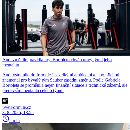
Audi změnilo pravidla hry. Bortoleto chválí nový tým i jeho
mentalitu
Audi vstoupilo do formule 1 s velkými ambicemi a jeho příchod
znamenal pro bývalý tým Sauber zásadní změnu. Podle Gabriela
Bortoleta se proměnila nejen finanční situace a technické zázemí, ale
především mentalita celého týmu.
SvětFormule.cz
8. 8. 2026, 18:55
2 min