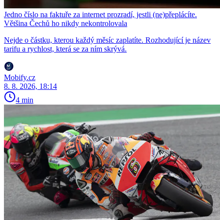
Jedno číslo na faktuře za internet prozradí, jestli (ne)přeplácíte.
Většina Čechů ho nikdy nekontrolovala
Nejde o částku, kterou každý měsíc zaplatíte. Rozhodující je název
tarifu a rychlost, která se za ním skrývá.
Mobify.cz
8. 8. 2026, 18:14
4 min