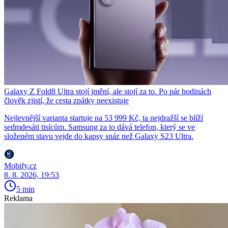
Galaxy Z Fold8 Ultra stojí jmění, ale stojí za to. Po pár hodinách
člověk zjistí, že cesta zpátky neexistuje
Nejlevnější varianta startuje na 53 999 Kč, ta nejdražší se blíží
sedmdesáti tisícům. Samsung za to dává telefon, který se ve
složeném stavu vejde do kapsy snáz než Galaxy S23 Ultra.
Mobify.cz
8. 8. 2026, 19:53
5 min
Reklama