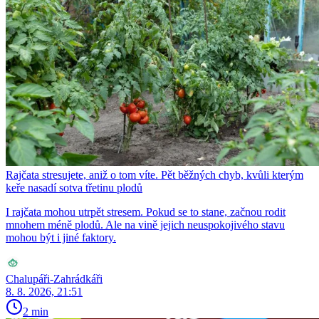
Rajčata stresujete, aniž o tom víte. Pět běžných chyb, kvůli kterým
keře nasadí sotva třetinu plodů
I rajčata mohou utrpět stresem. Pokud se to stane, začnou rodit
mnohem méně plodů. Ale na vině jejich neuspokojivého stavu
mohou být i jiné faktory.
Chalupáři-Zahrádkáři
8. 8. 2026, 21:51
2 min