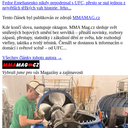
Fedor Emelianenko nikdy nepodepsal s UFC, přesto se stal jednou z
největších těžkých vah historie. Jeho...
Tento článek byl publikován ze zdrojů
MMAMAG.cz
Kde končí slova, nastupuje oktagon. MMA Mag.cz sleduje svět
smíšených bojových umění bez servítků – přináší novinky, rozbory
zápasů, přestupy, statistiky i zákulisní dění ze světa, kde rozhodují
vteřiny, taktika a tvrdý trénink. Čtenáři se dostanou k informacím o
domácí i světové scéně – od UFC...
Všechny články tohoto autora →
Vybrali jsme pro vás
Magazíny a zajímavosti