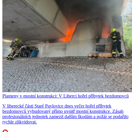
Plameny v mostní konstrukci: V Liberci hořel příbytek bezdomovců
V liberecké části Staré Pavlovice dnes večer hořel příbytek
bezdomovců vybudovaný přímo uvnitř mostní konstrukce. Zásah
profesionálních jednotek zamezil dalším škodám a požár se podařilo
rychle zlikvidovat.