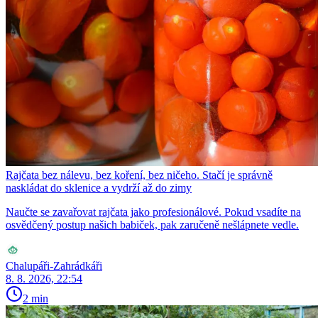
Rajčata bez nálevu, bez koření, bez ničeho. Stačí je správně
naskládat do sklenice a vydrží až do zimy
Naučte se zavařovat rajčata jako profesionálové. Pokud vsadíte na
osvědčený postup našich babiček, pak zaručeně nešlápnete vedle.
Chalupáři-Zahrádkáři
8. 8. 2026, 22:54
2 min