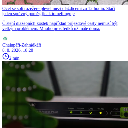
Ocet se solí rozežere plevel mezi dlaždicemi za 12 hodin. Stačí
jeden správný poměr, jinak to nefunguje
Čištění dlažebních kostek například příjezdové cesty nemusí být
velkým problémem. Mnoho prostředků už máte doma.
Chalupáři-Zahrádkáři
8. 8. 2026, 18:28
2 min