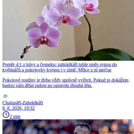
Poměr 4:1 z kávy a česneku: zahrádkáři tuhle směs sypou do
květináčů a pokojovky kvetou i v zimě. Mšice z ní utečou
Pokojové rostliny je třeba vždy správně vyživit. Pokud to dokážete,
budou vám dělat radost po opravdu dlouhá léta.
Chalupáři-Zahrádkáři
8. 8. 2026, 19:32
2 min