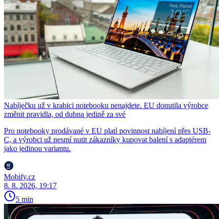
Nabíječku už v krabici notebooku nenajdete. EU donutila výrobce
změnit pravidla, od dubna jedině za své
Pro notebooky prodávané v EU platí povinnost nabíjení přes USB-
C, a výrobci už nesmí nutit zákazníky kupovat balení s adaptérem
jako jedinou variantu.
Mobify.cz
8. 8. 2026, 19:17
5 min