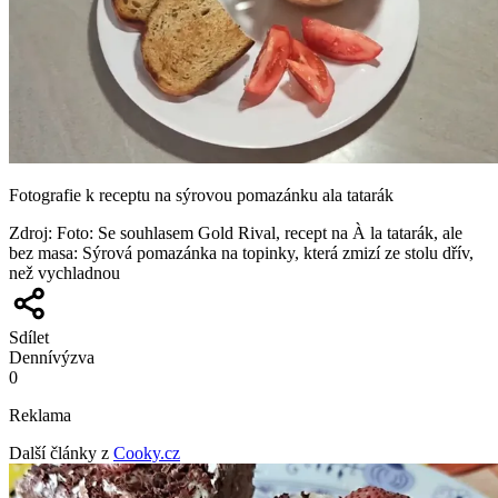
Fotografie k receptu na sýrovou pomazánku ala tatarák
Zdroj
:
Foto: Se souhlasem Gold Rival, recept na À la tatarák, ale
bez masa: Sýrová pomazánka na topinky, která zmizí ze stolu dřív,
než vychladnou
Sdílet
Denní
výzva
0
Reklama
Další články z
Cooky.cz