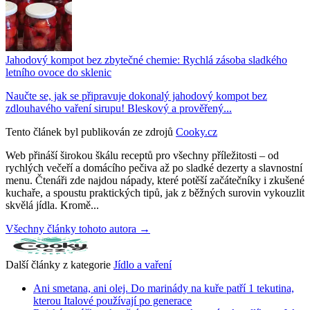
Jahodový kompot bez zbytečné chemie: Rychlá zásoba sladkého
letního ovoce do sklenic
Naučte se, jak se připravuje dokonalý jahodový kompot bez
zdlouhavého vaření sirupu! Bleskový a prověřený...
Tento článek byl publikován ze zdrojů
Cooky.cz
Web přináší širokou škálu receptů pro všechny příležitosti – od
rychlých večeří a domácího pečiva až po sladké dezerty a slavnostní
menu. Čtenáři zde najdou nápady, které potěší začátečníky i zkušené
kuchaře, a spoustu praktických tipů, jak z běžných surovin vykouzlit
skvělá jídla. Kromě...
Všechny články tohoto autora →
Další články z kategorie
Jídlo a vaření
Ani smetana, ani olej. Do marinády na kuře patří 1 tekutina,
kterou Italové používají po generace