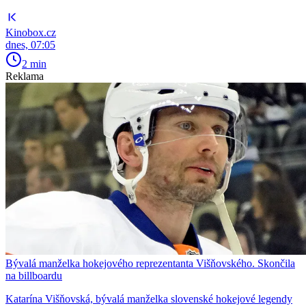
Kinobox.cz
dnes, 07:05
2 min
Reklama
Bývalá manželka hokejového reprezentanta Višňovského. Skončila
na billboardu
Katarína Višňovská, bývalá manželka slovenské hokejové legendy