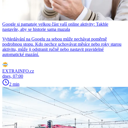
Google si pamatuje velkou část vaší online aktivity: Takhle
nastavíte, aby se historie sama mazala
Vyhledávání na Googlu za sebou může nechávat poměrně
podrobnou stopu. Kdo nechce uchovávat měsíce nebo roky starou
aktivitu, může ji odstranit ručně nebo nastavit pravidelné
automatické mazání.
EXTRAINFO.cz
dnes, 07:00
2 min