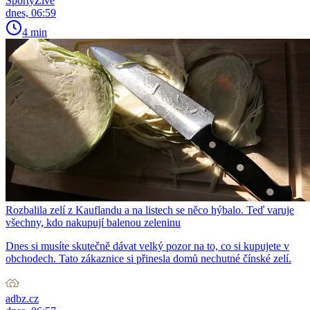
SportyŽivě
dnes, 06:59
4 min
Rozbalila zelí z Kauflandu a na listech se něco hýbalo. Teď varuje
všechny, kdo nakupují balenou zeleninu
Dnes si musíte skutečně dávat velký pozor na to, co si kupujete v
obchodech. Tato zákaznice si přinesla domů nechutné čínské zelí.
adbz.cz