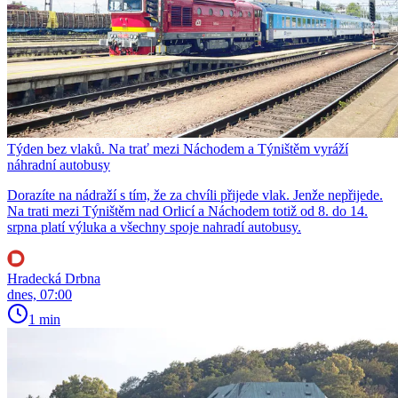
Týden bez vlaků. Na trať mezi Náchodem a Týništěm vyráží
náhradní autobusy
Dorazíte na nádraží s tím, že za chvíli přijede vlak. Jenže nepřijede.
Na trati mezi Týništěm nad Orlicí a Náchodem totiž od 8. do 14.
srpna platí výluka a všechny spoje nahradí autobusy.
Hradecká Drbna
dnes, 07:00
1 min