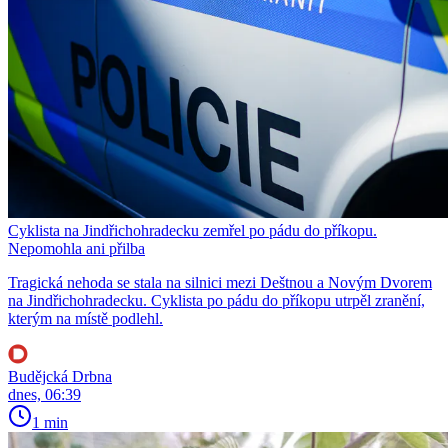
Cyklista na Jindřichohradecku zemřel po pádu do příkopu.
Nepomohla ani přilba
Tragická nehoda se stala na silnici mezi Deštnou a Novým Dvorem
na Jindřichohradecku. Cyklista po pádu do příkopu utrpěl zranění,
kterým na místě podlehl.
Budějcká Drbna
dnes, 06:39
1 min