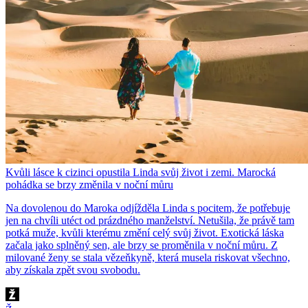
Kvůli lásce k cizinci opustila Linda svůj život i zemi. Marocká
pohádka se brzy změnila v noční můru
Na dovolenou do Maroka odjížděla Linda s pocitem, že potřebuje
jen na chvíli utéct od prázdného manželství. Netušila, že právě tam
potká muže, kvůli kterému změní celý svůj život. Exotická láska
začala jako splněný sen, ale brzy se proměnila v noční můru. Z
milované ženy se stala vězeňkyně, která musela riskovat všechno,
aby získala zpět svou svobodu.