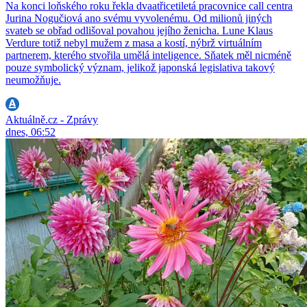
Na konci loňského roku řekla dvaatřicetiletá pracovnice call centra
Jurina Nogučiová ano svému vyvolenému. Od milionů jiných
svateb se obřad odlišoval povahou jejího ženicha. Lune Klaus
Verdure totiž nebyl mužem z masa a kostí, nýbrž virtuálním
partnerem, kterého stvořila umělá inteligence. Sňatek měl nicméně
pouze symbolický význam, jelikož japonská legislativa takový
neumožňuje.
Aktuálně.cz - Zprávy
dnes, 06:52