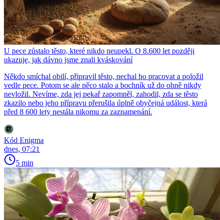
U pece zůstalo těsto, které nikdo neupekl. O 8.600 let později
ukazuje, jak dávno jsme znali kváskování
Někdo smíchal obilí, připravil těsto, nechal ho pracovat a položil
vedle pece. Potom se ale něco stalo a bochník už do ohně nikdy
nevložil. Nevíme, zda jej pekař zapomněl, zahodil, zda se těsto
zkazilo nebo jeho přípravu přerušila úplně obyčejná událost, která
před 8 600 lety nestála nikomu za zaznamenání.
Kód Enigma
dnes, 07:21
5 min