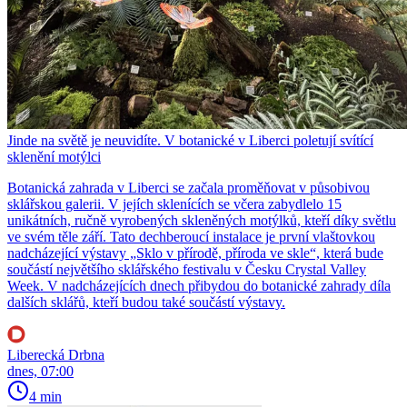
Jinde na světě je neuvidíte. V botanické v Liberci poletují svítící
sklenění motýlci
Botanická zahrada v Liberci se začala proměňovat v působivou
sklářskou galerii. V jejích sklenících se včera zabydlelo 15
unikátních, ručně vyrobených skleněných motýlků, kteří díky světlu
ve svém těle září. Tato dechberoucí instalace je první vlaštovkou
nadcházející výstavy „Sklo v přírodě, příroda ve skle“, která bude
součástí největšího sklářského festivalu v Česku Crystal Valley
Week. V nadcházejících dnech přibydou do botanické zahrady díla
dalších sklářů, kteří budou také součástí výstavy.
Liberecká Drbna
dnes, 07:00
4 min