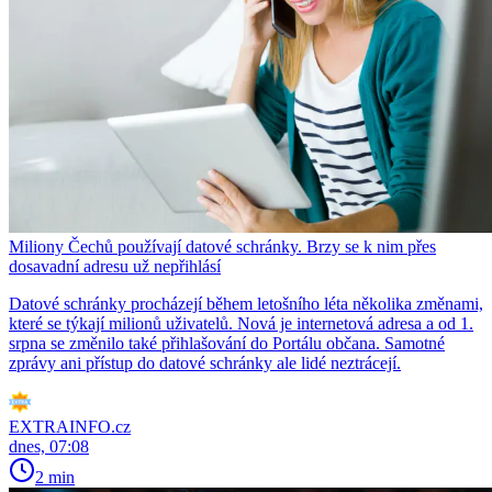
Miliony Čechů používají datové schránky. Brzy se k nim přes
dosavadní adresu už nepřihlásí
Datové schránky procházejí během letošního léta několika změnami,
které se týkají milionů uživatelů. Nová je internetová adresa a od 1.
srpna se změnilo také přihlašování do Portálu občana. Samotné
zprávy ani přístup do datové schránky ale lidé neztrácejí.
EXTRAINFO.cz
dnes, 07:08
2 min