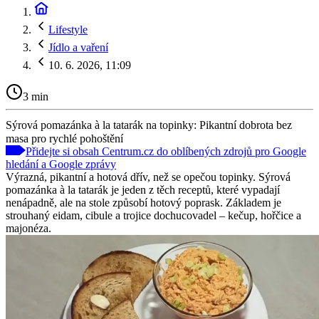
Lifestyle
Jídlo a vaření
10. 6. 2026, 11:09
3 min
Sýrová pomazánka à la tatarák na topinky: Pikantní dobrota bez
masa pro rychlé pohoštění
Přidejte si obsah Centrum.cz do oblíbených zdrojů pro Google
hledání a Google zprávy
Výrazná, pikantní a hotová dřív, než se opečou topinky. Sýrová
pomazánka à la tatarák je jeden z těch receptů, které vypadají
nenápadně, ale na stole způsobí hotový poprask. Základem je
strouhaný eidam, cibule a trojice dochucovadel – kečup, hořčice a
majonéza.