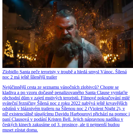
Zlobidlo Santa peče teroristy v troubě a hledá smysl Vánoc. Šílená
noc 2 má ještě šílenější trailer
Nejúčinnější cesta ze seznamu vánočních zlobivců? Chopte se
kladiva a po vzoru dočasně penalizovaného Santa Clause vymlaťte
obchodní dům v zajetí mstivých teroristů. Filmové pokračování milé
sváteční řezničiny Šílená noc z roku 2022 nabývá ještě krvavějších
odstínů v bláznivém traileru na Šílenou noc 2 (Violent Night 2), v
níž existenciálně tápajícímu Davidu Harbourovi přichází na pomoc i
paní Clausová v podání Kristen Bell. Jejich nápravnou nadílku v
českých kinech zakusíme od 3. prosince, ale ti nejmenší budou
muset zůstat doma.