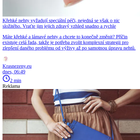
Křehké nehty vyžadují speciální péči, nejedná se však o nic
složitého. Vraťte jim jejich zdravý vzhled snadno a rychle
Máte křehké a lámavé nehty a chcete to konečně změnit? Příčin
existuje celá řada, takže je potřeba zvolit komplexní strategii pro
zlepšení daného problému od výživy až po samotnou úpravu nehtů.
Krasnezeny.eu
dnes, 06:49
2 min
Reklama