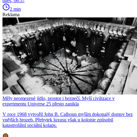
dnes, 06:57
2 min
Reklama
Měly neomezené jídlo, prostor i bezpečí. Myší civilizace v
experimentu Universe 25 přesto zanikla
V roce 1968 vytvořil John B. Calhoun myším dokonalý domov bez
vnějších hrozeb. Přebytek luxusu však u kolonie způsobil
katastrofální sociální kolaps.