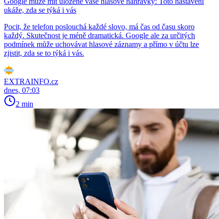
Google může mít uložené vaše hlasové nahrávky: Toto nastavení
ukáže, zda se týká i vás
Pocit, že telefon poslouchá každé slovo, má čas od času skoro
každý. Skutečnost je méně dramatická. Google ale za určitých
podmínek může uchovávat hlasové záznamy a přímo v účtu lze
zjistit, zda se to týká i vás.
EXTRAINFO.cz
dnes, 07:03
2 min