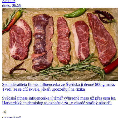
Žena.cz
dnes, 06:59
Sedmdesátiletá fitness influencerka ze Švédska jí denně 800 g masa.
Tvrdí, že se cítí skvěle, lékaři upozorňují na rizika
Švédská fitness influencerka jí téměř výhradně maso už přes osm let.
Harvardský epidemiolog to označuje za „v zásadě strašný nápad“.