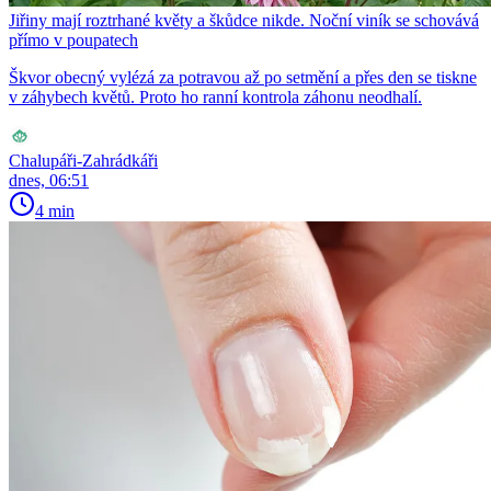
Jiřiny mají roztrhané květy a škůdce nikde. Noční viník se schovává
přímo v poupatech
Škvor obecný vylézá za potravou až po setmění a přes den se tiskne
v záhybech květů. Proto ho ranní kontrola záhonu neodhalí.
Chalupáři-Zahrádkáři
dnes, 06:51
4 min