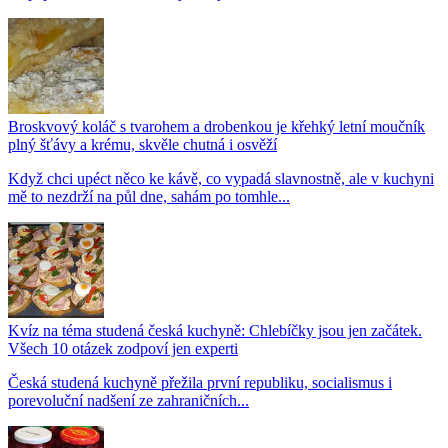
Broskvový koláč s tvarohem a drobenkou je křehký letní moučník
plný šťávy a krému, skvěle chutná i osvěží
Když chci upéct něco ke kávě, co vypadá slavnostně, ale v kuchyni
mě to nezdrží na půl dne, sahám po tomhle...
Kvíz na téma studená česká kuchyně: Chlebíčky jsou jen začátek.
Všech 10 otázek zodpoví jen experti
Česká studená kuchyně přežila první republiku, socialismus i
porevoluční nadšení ze zahraničních...