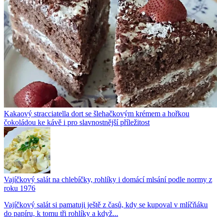
Kakaový stracciatella dort se šlehačkovým krémem a hořkou
čokoládou ke kávě i pro slavnostnější příležitost
Vajíčkový salát na chlebíčky, rohlíky i domácí mlsání podle normy z
roku 1976
Vajíčkový salát si pamatuji ještě z časů, kdy se kupoval v mlíčňáku
do papíru, k tomu tři rohlíky a když...