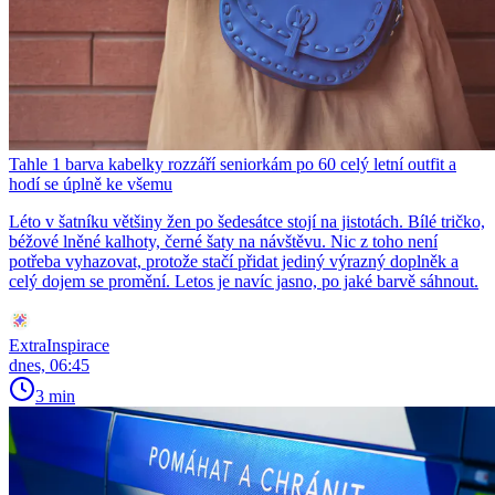
Tahle 1 barva kabelky rozzáří seniorkám po 60 celý letní outfit a
hodí se úplně ke všemu
Léto v šatníku většiny žen po šedesátce stojí na jistotách. Bílé tričko,
béžové lněné kalhoty, černé šaty na návštěvu. Nic z toho není
potřeba vyhazovat, protože stačí přidat jediný výrazný doplněk a
celý dojem se promění. Letos je navíc jasno, po jaké barvě sáhnout.
ExtraInspirace
dnes, 06:45
3 min