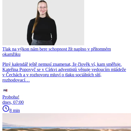
Tlak na výkon nám bere schopnost žít naplno v přítomném
okamžiku
Plný kalendář ještě nemusí znamenat, že člověk ví, kam směřuje.
Kateřina Popovyč se v Církvi adventistů věnuje vedoucím mládeže
v Čechách a v rozhovoru mluví o tlaku sociálních sítí,
rozhodovací…
Proboha!
dnes, 07:00
8 min