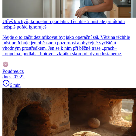
Utřeš kuchyň, koupelnu i podlahu. Těchhle 5 míst ale při úklidu
nejspíš pořád ignoruješ
Nejde o to začít dezinfikovat byt jako operační sál. Většina těchhle
míst potřebuje jen občasnou pozornost a obyčejné vyčištění
vhodným prostředkem. Jen se k nim při běžné trase „prach–
koupelna–podlaha–hotovo“ zkrátka skoro nikdy nedostaneme.
Poudree.cz
dnes, 07:22
6 min