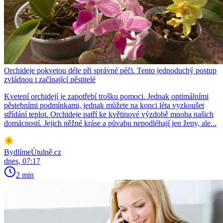
Orchideje pokvetou déle při správné péči. Tento jednoduchý postup
zvládnou i začínající pěstitelé
Kvetení orchidejí je zapotřebí trošku pomoci. Jednak optimálními
pěstebními podmínkami, jednak můžete na konci léta vyzkoušet
střídání teplot. Orchideje patří ke květinové výzdobě mnoha našich
domácností. Jejich něžné kráse a půvabu nepodléhají jen ženy, ale...
BydlímeÚtulně.cz
dnes, 07:17
2 min