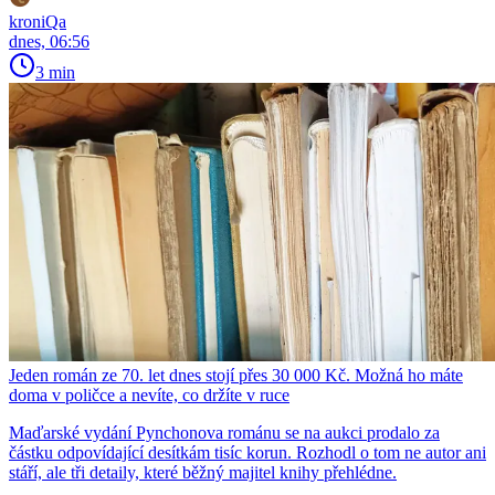
kroniQa
dnes, 06:56
3 min
Jeden román ze 70. let dnes stojí přes 30 000 Kč. Možná ho máte
doma v poličce a nevíte, co držíte v ruce
Maďarské vydání Pynchonova románu se na aukci prodalo za
částku odpovídající desítkám tisíc korun. Rozhodl o tom ne autor ani
stáří, ale tři detaily, které běžný majitel knihy přehlédne.