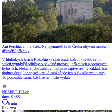
Ani Perchta, ani rarášek. Nejtajemnější hrad Česka obývají mnohem
děsivější přízraky
V hlubokých lesích Kokořínska stojí hrad, kolem kterého se po
staletí vyprávějí příběhy o pekelné propasti, přízracích a podivných
bytostech. Některé jeho záhady mají překvapivě reálný základ, jiné
dodnes čekají na vysvětlení. A možná jde jen o lákadlo pro turisty.
To posoudíte sami, když se na místo vydáte.
NESPECHEJ.cz
dnes, 07:00
6 min
Reklama