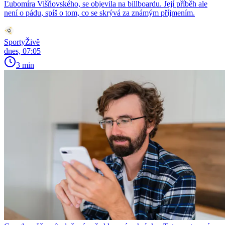
Ľubomíra Višňovského, se objevila na billboardu. Její příběh ale
není o pádu, spíš o tom, co se skrývá za známým příjmením.
SportyŽivě
dnes, 07:05
3 min