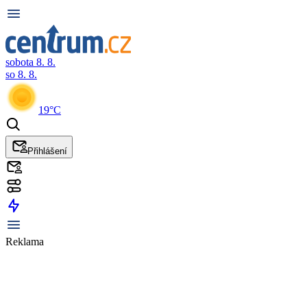
sobota 8. 8.
so 8. 8.
19°C
Přihlášení
Reklama