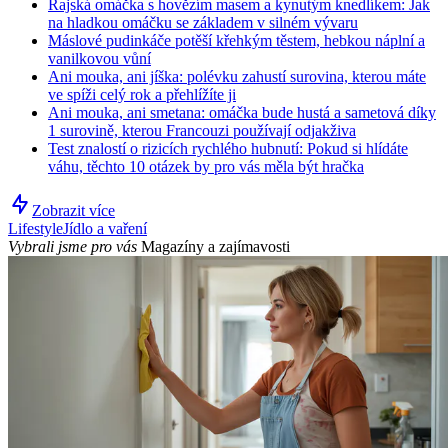
Rajská omáčka s hovězím masem a kynutým knedlíkem: Jak
na hladkou omáčku se základem v silném vývaru
Máslové pudinkáče potěší křehkým těstem, hebkou náplní a
vanilkovou vůní
Ani mouka, ani jíška: polévku zahustí surovina, kterou máte
ve spíži celý rok a přehlížíte ji
Ani mouka, ani smetana: omáčka bude hustá a sametová díky
1 surovině, kterou Francouzi používají odjakživa
Test znalostí o rizicích rychlého hubnutí: Pokud si hlídáte
váhu, těchto 10 otázek by pro vás měla být hračka
Zobrazit více
Lifestyle
Jídlo a vaření
Vybrali jsme pro vás
Magazíny a zajímavosti