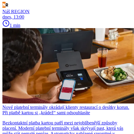
Náš REGION
dnes, 13:00
1 min
Nové platební terminály okrádají klienty restaurací o desítky korun.
Při platbě kartou si „krádež“ sami odsouhlasíte
Bezkontaktní platba kartou patří mezi nejoblíbenější způsoby
placení. Moderní platební terminály však skrývají past, která vás
může stát nemalé peníze. Automaticky nabízené spropitné v