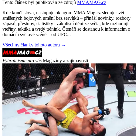
Tento článek byl publikován ze zdrojů
MMAMAG.cz
Kde končí slova, nastupuje oktagon. MMA Mag.cz sleduje svět
smíšených bojových umění bez servítků – přináší novinky, rozbory
zápasů, přestupy, statistiky i zákulisní dění ze světa, kde rozhodují
vteřiny, taktika a tvrdý trénink. Čtenáři se dostanou k informacím o
domácí i světové scéně – od UFC...
Všechny články tohoto autora →
Vybrali jsme pro vás
Magazíny a zajímavosti