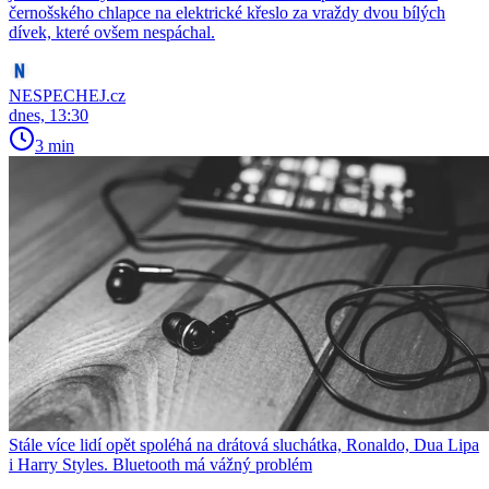
černošského chlapce na elektrické křeslo za vraždy dvou bílých
dívek, které ovšem nespáchal.
NESPECHEJ.cz
dnes, 13:30
3 min
Stále více lidí opět spoléhá na drátová sluchátka, Ronaldo, Dua Lipa
i Harry Styles. Bluetooth má vážný problém