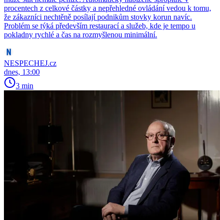
procentech z celkové částky a nepřehledné ovládání vedou k tomu,
že zákazníci nechtěně posílají podnikům stovky korun navíc.
Problém se týká především restaurací a služeb, kde je tempo u
pokladny rychlé a čas na rozmyšlenou minimální.
NESPECHEJ.cz
dnes, 13:00
3 min