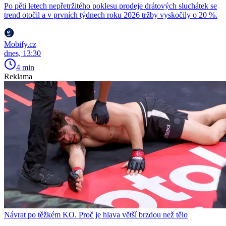
Po pěti letech nepřetržitého poklesu prodeje drátových sluchátek se
trend otočil a v prvních týdnech roku 2026 tržby vyskočily o 20 %.
Mobify.cz
dnes, 13:30
4 min
Reklama
Návrat po těžkém KO. Proč je hlava větší brzdou než tělo