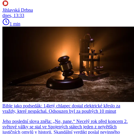
Jihlavská Drbna
dnes, 13:33
1 min
Bible jako podsedák: 14letý chlapec dostal elektrické křeslo za
vraždy, které nespáchal. Odsouzen byl za pouhých 10 minut
Jeho poslední slova zněla: „Ne, pane.“ Necelý rok před koncem 2.
světové války se stal ve Spojených státech jeden z největších
justičních omylů v historii. Skandální verdikt poslal nevinného