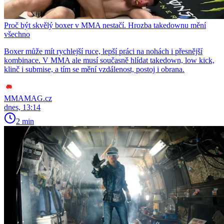
Proč být skvělý boxer v MMA nestačí. Hrozba takedownu mění
všechno
Boxer může mít rychlejší ruce, lepší práci na nohách i přesnější
kombinace. V MMA ale musí současně hlídat takedown, low kick,
klinč i submise, a tím se mění vzdálenost, postoj i obrana.
MMAMAG.cz
dnes, 13:14
2 min