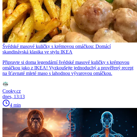
Švédské masové kuličky s krémovou omáčkou: Domácí
skandinávská klasika ve stylu IKEA
Připravte si doma legendární švédské masové kuličky s krémovou
omáčkou jako z IKEA! Vyzkoušejte jednoduchý a prověřený recept
na šťavnaté mleté maso s lahodnou vývarovou omáčkou.
Cooky.cz
dnes, 13:13
4 min