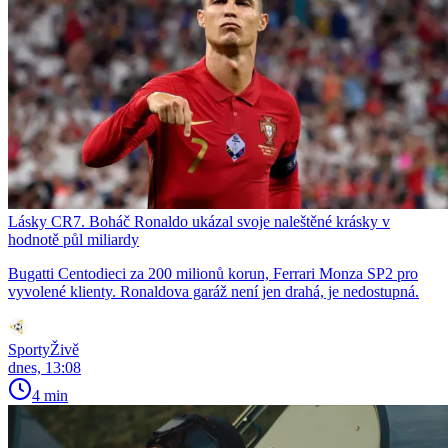
Lásky CR7. Boháč Ronaldo ukázal svoje naleštěné krásky v
hodnotě půl miliardy
Bugatti Centodieci za 200 milionů korun, Ferrari Monza SP2 pro
vyvolené klienty. Ronaldova garáž není jen drahá, je nedostupná.
SportyŽivě
dnes, 13:08
4 min