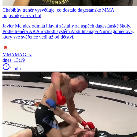
Chabibův trenér vysvětluje, co dostalo dagestánské MMA
bojovníky na vrchol
Javier Mendez odmítá hlavní zásluhy za úspěch dagestánské školy.
Podle trenéra AKA rozhodl systém Abdulmanapa Nurmagomedova,
který své svěřence vedl už od dětství.
MMAMAG.cz
dnes, 13:19
1 min