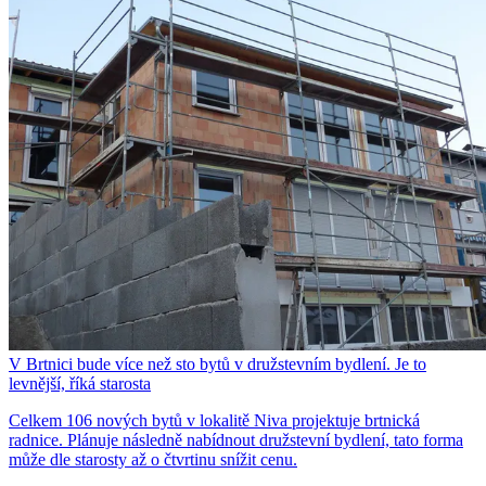
V Brtnici bude více než sto bytů v družstevním bydlení. Je to
levnější, říká starosta
Celkem 106 nových bytů v lokalitě Niva projektuje brtnická
radnice. Plánuje následně nabídnout družstevní bydlení, tato forma
může dle starosty až o čtvrtinu snížit cenu.