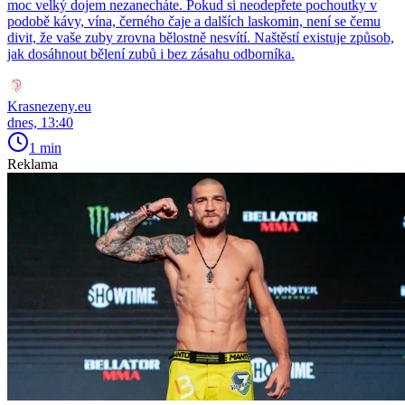
moc velký dojem nezanecháte. Pokud si neodepřete pochoutky v
podobě kávy, vína, černého čaje a dalších laskomin, není se čemu
divit, že vaše zuby zrovna bělostně nesvítí. Naštěstí existuje způsob,
jak dosáhnout bělení zubů i bez zásahu odborníka.
Krasnezeny.eu
dnes, 13:40
1 min
Reklama