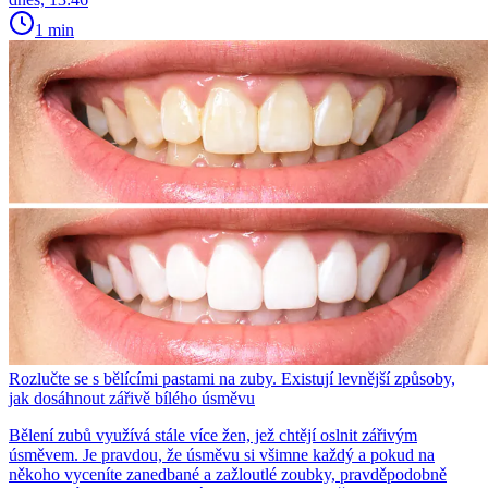
1 min
Rozlučte se s bělícími pastami na zuby. Existují levnější způsoby,
jak dosáhnout zářivě bílého úsměvu
Bělení zubů využívá stále více žen, jež chtějí oslnit zářivým
úsměvem. Je pravdou, že úsměvu si všimne každý a pokud na
někoho vyceníte zanedbané a zažloutlé zoubky, pravděpodobně