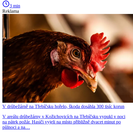
3 min
Reklama
V drůbežárně na Třebíčsku hořelo, škoda dosáhla 300 tisíc korun
V areálu drůbežárny v Kožichovicích na Třebíčsku vypukl v noci
na pátek požár. Hasiči vyjeli na místo přibližně dvacet minut po
půlnoci a na…