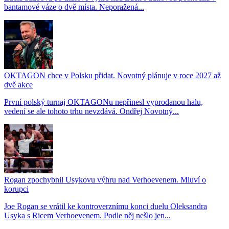
bantamové váze o dvě místa. Neporažená...
OKTAGON chce v Polsku přidat. Novotný plánuje v roce 2027 až
dvě akce
První polský turnaj OKTAGONu nepřinesl vyprodanou halu,
vedení se ale tohoto trhu nevzdává. Ondřej Novotný...
Rogan zpochybnil Usykovu výhru nad Verhoevenem. Mluví o
korupci
Joe Rogan se vrátil ke kontroverznímu konci duelu Oleksandra
Usyka s Ricem Verhoevenem. Podle něj nešlo jen...