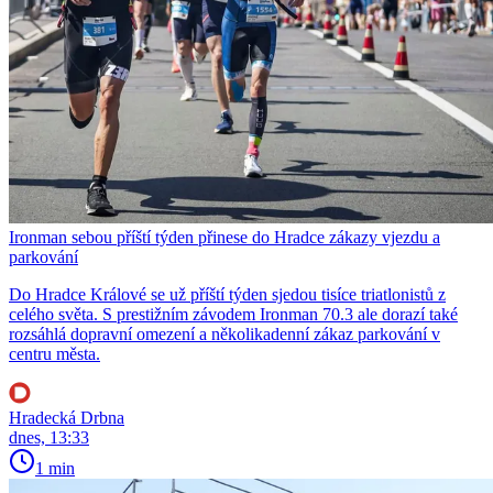
Ironman sebou příští týden přinese do Hradce zákazy vjezdu a
parkování
Do Hradce Králové se už příští týden sjedou tisíce triatlonistů z
celého světa. S prestižním závodem Ironman 70.3 ale dorazí také
rozsáhlá dopravní omezení a několikadenní zákaz parkování v
centru města.
Hradecká Drbna
dnes, 13:33
1 min