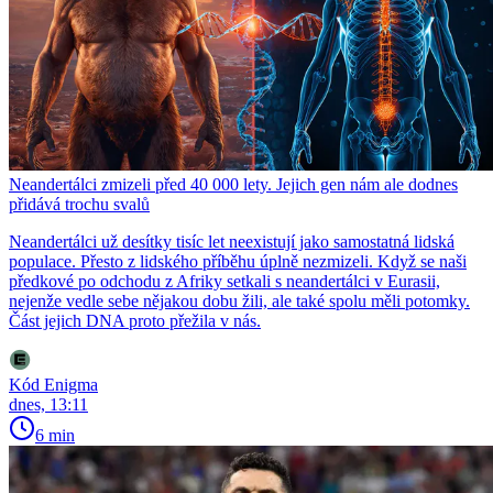
Neandertálci zmizeli před 40 000 lety. Jejich gen nám ale dodnes
přidává trochu svalů
Neandertálci už desítky tisíc let neexistují jako samostatná lidská
populace. Přesto z lidského příběhu úplně nezmizeli. Když se naši
předkové po odchodu z Afriky setkali s neandertálci v Eurasii,
nejenže vedle sebe nějakou dobu žili, ale také spolu měli potomky.
Část jejich DNA proto přežila v nás.
Kód Enigma
dnes, 13:11
6 min