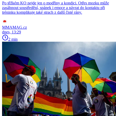
Po těžkém KO nejde jen o modřiny a kondici. Otřes mozku může
zasáhnout soustředění, spánek i emoce a návrat do kontaktu při
tréninku komplikuje také strach z další čisté rány.
MMAMAG.cz
dnes, 13:29
2 min