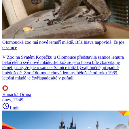
Olomoucká zoo má nové lemuří mládě. Bílá hlava napovídá, že jde
o samce
V Zoo na Svatém Kopečku u Olomouce představila samice lemura
běločelého své nové mládě. Jelikož se jeho hlava bíle zbarvila, je
téměř jasné, že jde o samce. Samice totiž bývají hnědé, případně
hnědošedé. Zoo Olomouc chová lemury běločelé od roku 1989,
letošní mládě je čtyřiapadesáté v pořadí.
Hanácká Drbna
dnes, 13:49
1 min