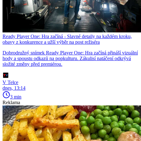
Ready Player One: Hra začíná - Slavné detaily na každém kroku,
obavy z konkurence a užší výběr na post režiséra
Dobrodružný snímek Ready Player One: Hra začíná přináší vizuální
hody a spoustu odkazů na popkulturu. Zákulisí natáčení odkrývá
složité změny před premiérou.
V Telce
dnes, 13:14
3 min
Reklama