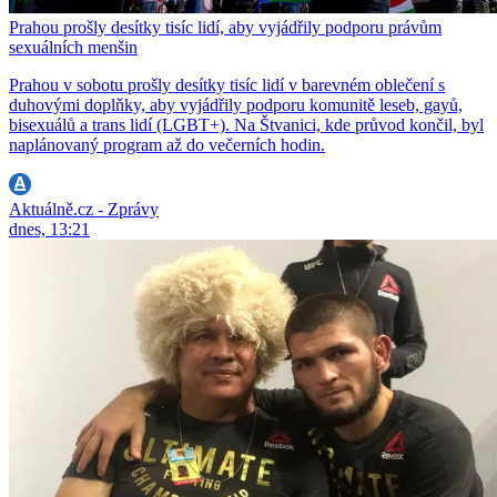
Prahou prošly desítky tisíc lidí, aby vyjádřily podporu právům
sexuálních menšin
Prahou v sobotu prošly desítky tisíc lidí v barevném oblečení s
duhovými doplňky, aby vyjádřily podporu komunitě leseb, gayů,
bisexuálů a trans lidí (LGBT+). Na Štvanici, kde průvod končil, byl
naplánovaný program až do večerních hodin.
Aktuálně.cz - Zprávy
dnes, 13:21