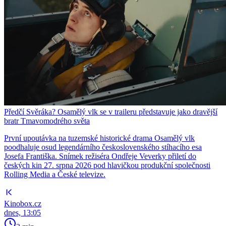
Předčí Svěráka? Osamělý vlk se v traileru představuje jako dravější
bratr Tmavomodrého světa
První upoutávka na tuzemské historické drama Osamělý vlk
poodhaluje osud legendárního československého stíhacího esa
Josefa Františka. Snímek režiséra Ondřeje Veverky přiletí do
českých kin 27. srpna 2026 pod hlavičkou produkční společnosti
Rolling Media a České televize.
Kinobox.cz
dnes, 13:05