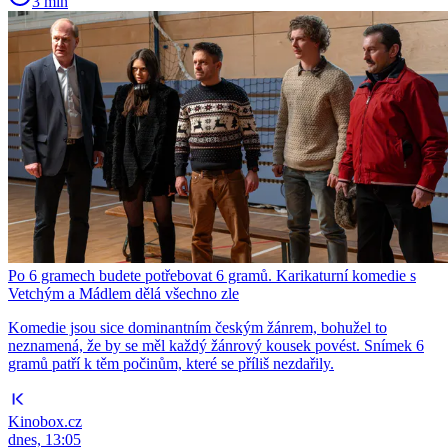
3 min
Po 6 gramech budete potřebovat 6 gramů. Karikaturní komedie s
Vetchým a Mádlem dělá všechno zle
Komedie jsou sice dominantním českým žánrem, bohužel to
neznamená, že by se měl každý žánrový kousek povést. Snímek 6
gramů patří k těm počinům, které se příliš nezdařily.
Kinobox.cz
dnes, 13:05