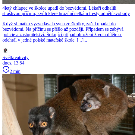
4letý chlapec ve školce upadl do bezvědomí. Lékaři odhalili
strašlivou příčinu, kvůli které hrozí učitelkám tresty odnětí svobody
Když si matka vyzvedávala syna ze školky, začal upadat do
bezvědomí. Na příčinu se přišlo až později. Případem se zabývá
policie a zastupitelství. Šokující případ ohrožení života dítěte se
odehrál v jedné polské mateřské škole. [...]...
Světkreativity
dnes, 13:54
2 min