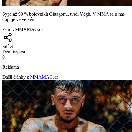
Sype až 90 % bojovníků Oktagonu, tvrdí Végh. V MMA se u nás
dopuje ve velkém
Zdroj
:
MMAMAG.cz
Sdílet
Denní
výzva
0
Reklama
Další články z
MMAMAG.cz