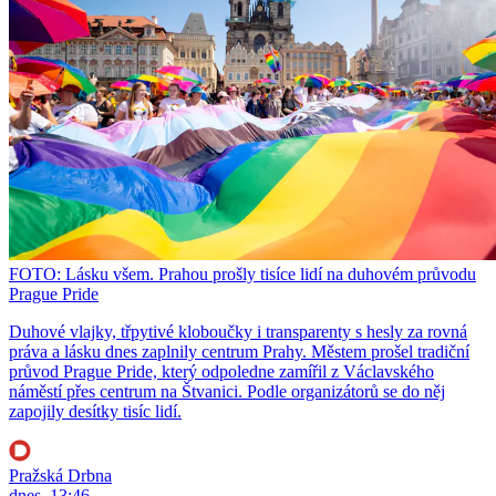
FOTO: Lásku všem. Prahou prošly tisíce lidí na duhovém průvodu
Prague Pride
Duhové vlajky, třpytivé kloboučky i transparenty s hesly za rovná
práva a lásku dnes zaplnily centrum Prahy. Městem prošel tradiční
průvod Prague Pride, který odpoledne zamířil z Václavského
náměstí přes centrum na Štvanici. Podle organizátorů se do něj
zapojily desítky tisíc lidí.
Pražská Drbna
dnes, 13:46