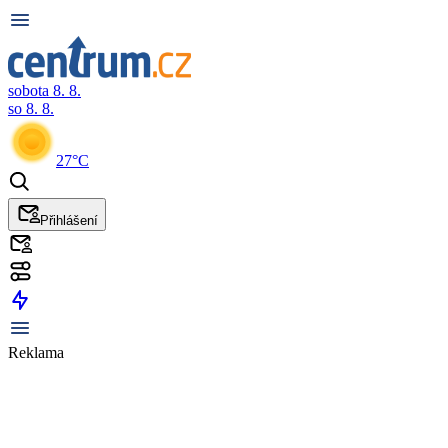
sobota 8. 8.
so 8. 8.
27°C
Přihlášení
Reklama