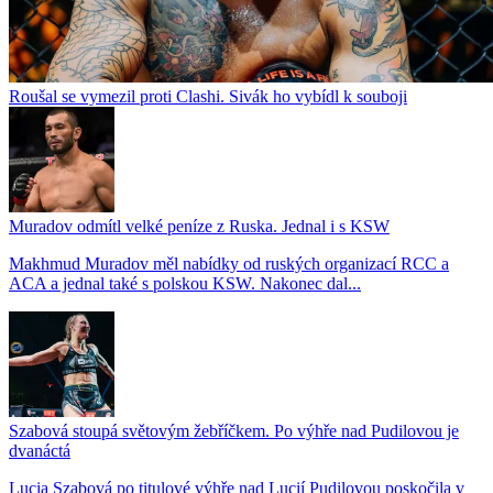
Roušal se vymezil proti Clashi. Sivák ho vybídl k souboji
Muradov odmítl velké peníze z Ruska. Jednal i s KSW
Makhmud Muradov měl nabídky od ruských organizací RCC a
ACA a jednal také s polskou KSW. Nakonec dal...
Szabová stoupá světovým žebříčkem. Po výhře nad Pudilovou je
dvanáctá
Lucia Szabová po titulové výhře nad Lucií Pudilovou poskočila v