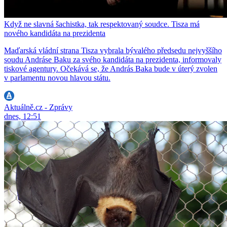
Když ne slavná šachistka, tak respektovaný soudce. Tisza má
nového kandidáta na prezidenta
Maďarská vládní strana Tisza vybrala bývalého předsedu nejvyššího
soudu Andráse Baku za svého kandidáta na prezidenta, informovaly
tiskové agentury. Očekává se, že András Baka bude v úterý zvolen
v parlamentu novou hlavou státu.
Aktuálně.cz - Zprávy
dnes, 12:51