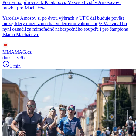
Poirier ho přirovnal k Khabibovi. Masvidal vidí v Amosovovi
hrozbu pro Machačeva
Yaroslav Amosov si po dvou výhrách v UFC dál buduje pověst
muže, který může zamíchat velterovou vahou. Jorge Masvidal ho
nyní označil za mimořádně nebezpečného soupeře i pro šampiona
Islama Machačeva.
MMAMAG.cz
dnes, 13:36
1 min