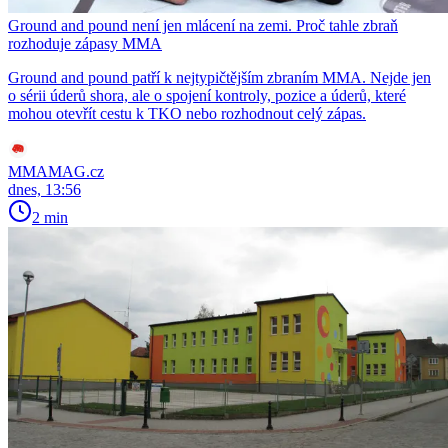
Ground and pound není jen mlácení na zemi. Proč tahle zbraň
rozhoduje zápasy MMA
Ground and pound patří k nejtypičtějším zbraním MMA. Nejde jen
o sérii úderů shora, ale o spojení kontroly, pozice a úderů, které
mohou otevřít cestu k TKO nebo rozhodnout celý zápas.
MMAMAG.cz
dnes, 13:56
2 min