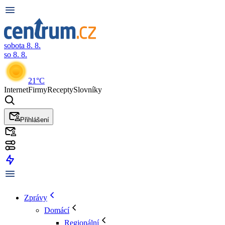
sobota 8. 8.
so 8. 8.
21°C
Internet
Firmy
Recepty
Slovníky
Přihlášení
Zprávy
Domácí
Regionální