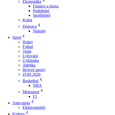
Ekonomika
Finance a burza
Podnikání
Spotřebitel
Krimi
Doprava
Nehody
Sport
Hokej
Fotbal
Tenis
Lyžování
Cyklistika
Atletika
Bojové sporty
ZOH 2026
Basketbal
NBA
Motosport
F1
Auto-moto
Elektromobily
Kultura