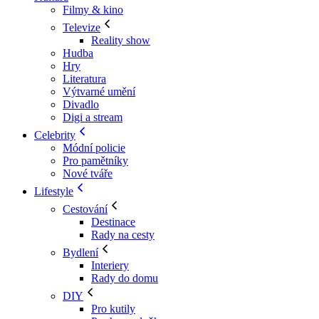
Filmy & kino
Televize
Reality show
Hudba
Hry
Literatura
Výtvarné umění
Divadlo
Digi a stream
Celebrity
Módní policie
Pro pamětníky
Nové tváře
Lifestyle
Cestování
Destinace
Rady na cesty
Bydlení
Interiery
Rady do domu
DIY
Pro kutily