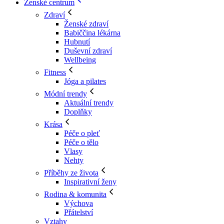
Ženské centrum
Zdraví
Ženské zdraví
Babiččina lékárna
Hubnutí
Duševní zdraví
Wellbeing
Fitness
Jóga a pilates
Módní trendy
Aktuální trendy
Doplňky
Krása
Péče o pleť
Péče o tělo
Vlasy
Nehty
Příběhy ze života
Inspirativní ženy
Rodina & komunita
Výchova
Přátelství
Vztahy