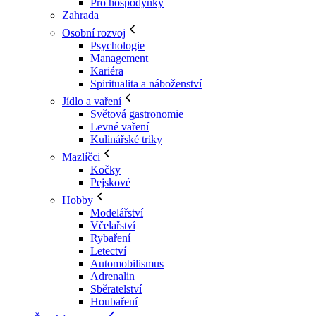
Pro hospodyňky
Zahrada
Osobní rozvoj
Psychologie
Management
Kariéra
Spiritualita a náboženství
Jídlo a vaření
Světová gastronomie
Levné vaření
Kulinářské triky
Mazlíčci
Kočky
Pejskové
Hobby
Modelářství
Včelařství
Rybaření
Letectví
Automobilismus
Adrenalin
Sběratelství
Houbaření