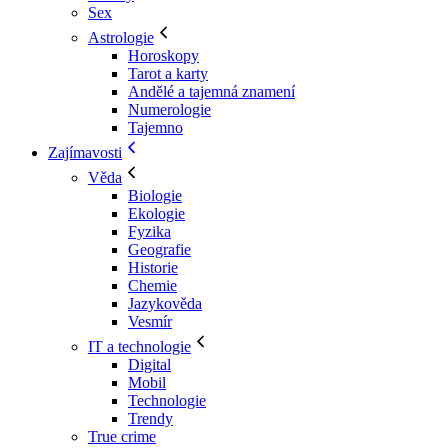
Sex
Astrologie
Horoskopy
Tarot a karty
Andělé a tajemná znamení
Numerologie
Tajemno
Zajímavosti
Věda
Biologie
Ekologie
Fyzika
Geografie
Historie
Chemie
Jazykověda
Vesmír
IT a technologie
Digital
Mobil
Technologie
Trendy
True crime