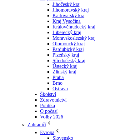
Jihočeský kraj
Jihomoravský kraj
Karlovarský kraj
Kraj Vysočina
Králověhradecký kraj
Liberecký kraj
Moravskoslezský kraj
Olomoucký kraj
Pardubický kraj
Plzeňský kraj
Středočeský kraj
Ústecký kraj
Zlínský kraj
Praha
Brno
Ostrava
Školství
Zdravotnictví
Politika
O počasí
Volby 2026
Zahraničí
Evropa
Slovensko