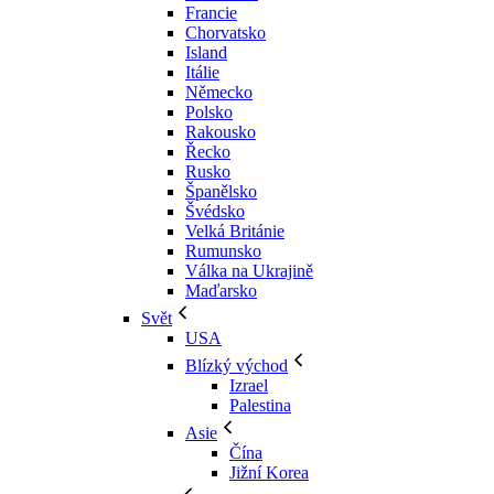
Francie
Chorvatsko
Island
Itálie
Německo
Polsko
Rakousko
Řecko
Rusko
Španělsko
Švédsko
Velká Británie
Rumunsko
Válka na Ukrajině
Maďarsko
Svět
USA
Blízký východ
Izrael
Palestina
Asie
Čína
Jižní Korea