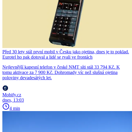
Před 30 lety stál první mobil v Česku jako ojetina, dnes je to poklad.
Eurotel ho pak dotoval a lidé se rvali ve frontách
Nejlevnější kapesní telefon v české NMT síti stál 33 794 Kč. K
tomu aktivace za 7 900 Kč. Dohromady víc než slušná ojetina
poloviny devadesátých let.
Mobify.cz
dnes, 13:03
4 min