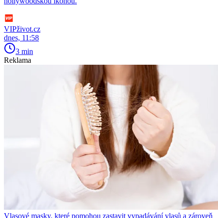
hollywoodskou ikonou.
VIPživot.cz
dnes, 11:58
3 min
Reklama
Vlasové masky, které pomohou zastavit vypadávání vlasů a zároveň