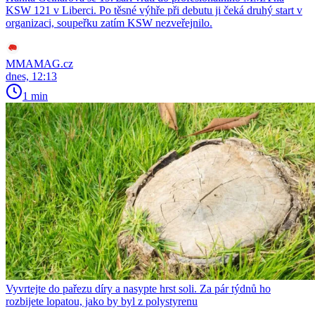
KSW 121 v Liberci. Po těsné výhře při debutu ji čeká druhý start v
organizaci, soupeřku zatím KSW nezveřejnilo.
MMAMAG.cz
dnes, 12:13
1 min
Vyvrtejte do pařezu díry a nasypte hrst soli. Za pár týdnů ho
rozbijete lopatou, jako by byl z polystyrenu