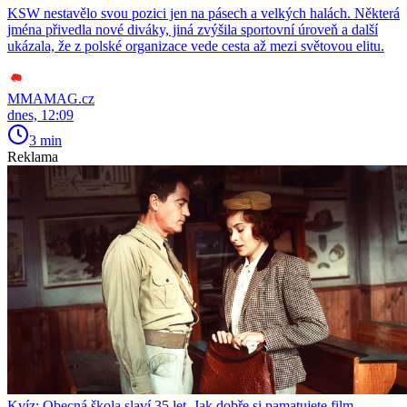
KSW nestavělo svou pozici jen na pásech a velkých halách. Některá
jména přivedla nové diváky, jiná zvýšila sportovní úroveň a další
ukázala, že z polské organizace vede cesta až mezi světovou elitu.
MMAMAG.cz
dnes, 12:09
3 min
Reklama
Kvíz: Obecná škola slaví 35 let. Jak dobře si pamatujete film,