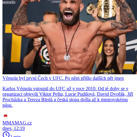
Vémola byl první Čech v UFC. Po něm přišlo dalších pět jmen
Karlos Vémola vstoupil do UFC už v roce 2010. Od té doby se v
organizaci objevili Viktor Pešta, Lucie Pudilová, David Dvořák, Jiří
Procházka a Tereza Bledá a česká stopa došla až k mistrovskému
pásu.
MMAMAG.cz
dnes, 12:19
2 min