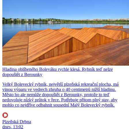
Hladina oblíbeného Boleváku rychle klesá. Rybník teď nelze
dopouštět z Berounky
Velký Bolevecký rybník, největší plzeňská rekreační plocha, má
vinou výparu ve vedrech zhruba o 40 centimetrů nižší hladinu.
Město ho ale nemůže dopouštět z Berounky, protože to teď
nedovoluje nízký průtok v řece. Potřebuje přitom plný stav, aby
mohlo co nejdříve odbahnit sousední Malý Bolevecký rybník.
Plzeňská Drbna
dnes, 13:02