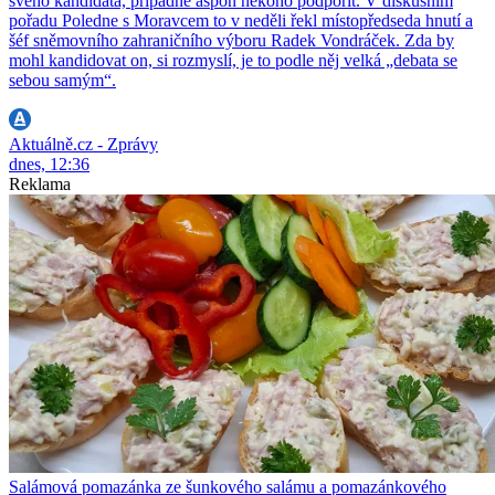
svého kandidáta, případně aspoň někoho podpořit. V diskusním
pořadu Poledne s Moravcem to v neděli řekl místopředseda hnutí a
šéf sněmovního zahraničního výboru Radek Vondráček. Zda by
mohl kandidovat on, si rozmyslí, je to podle něj velká „debata se
sebou samým“.
Aktuálně.cz - Zprávy
dnes, 12:36
Reklama
Salámová pomazánka ze šunkového salámu a pomazánkového