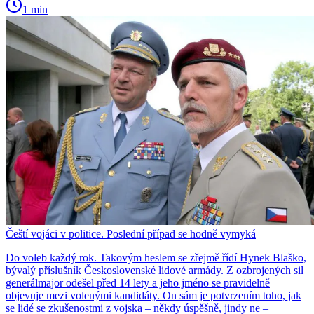
1 min
Čeští vojáci v politice. Poslední případ se hodně vymyká
Do voleb každý rok. Takovým heslem se zřejmě řídí Hynek Blaško,
bývalý příslušník Československé lidové armády. Z ozbrojených sil
generálmajor odešel před 14 lety a jeho jméno se pravidelně
objevuje mezi volenými kandidáty. On sám je potvrzením toho, jak
se lidé se zkušenostmi z vojska – někdy úspěšně, jindy ne –