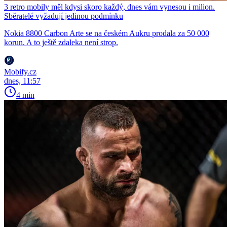
3 retro mobily měl kdysi skoro každý, dnes vám vynesou i milion.
Sběratelé vyžadují jedinou podmínku
Nokia 8800 Carbon Arte se na českém Aukru prodala za 50 000
korun. A to ještě zdaleka není strop.
Mobify.cz
dnes, 11:57
4 min