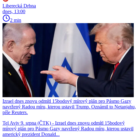
Liberecká Drbna
dnes, 13:00
2 min
Izrael dnes znovu odmítl 15bodový mírový plán pro Pásmo Gazy
navržený Radou míru, kterou ustavil Trump. Oznámil to Netanjahu,
píše Reuters.
Tel Aviv 9. srpna (ČTK) - Izrael dnes znovu odmítl 15bodový
mírový plán pro Pásmo Gazy navržený Radou míru, kterou ustavil
americký prezident Donald...