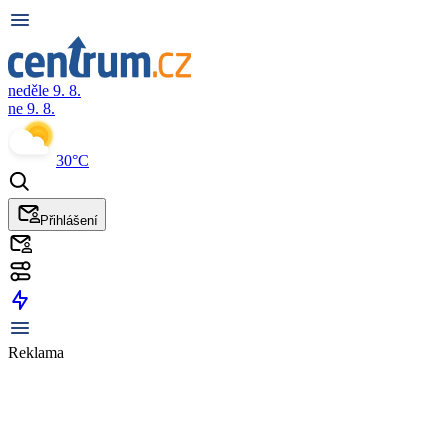
neděle 9. 8.
ne 9. 8.
30°C
Přihlášení
Reklama