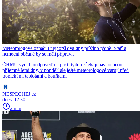
Meteorologové označili nejhorší dva dny příštího týdně. Staří a
nemocní občané by se měli připravit
ČHMÚ vydal předpověď na příští týden. Čekají nás poměrně
příjemné letní dny, v pondělí ale ještě meteorologové varují před
tropickými teplotami a bouřkami.
NESPECHEJ.cz
dnes, 12:30
2 min