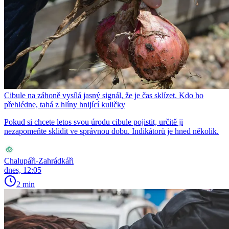
Cibule na záhoně vysílá jasný signál, že je čas sklízet. Kdo ho
přehlédne, tahá z hlíny hnijící kuličky
Pokud si chcete letos svou úrodu cibule pojistit, určitě ji
nezapomeňte sklidit ve správnou dobu. Indikátorů je hned několik.
Chalupáři-Zahrádkáři
dnes, 12:05
2 min