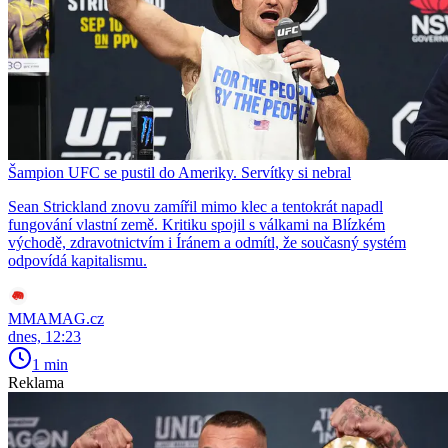
Šampion UFC se pustil do Ameriky. Servítky si nebral
Sean Strickland znovu zamířil mimo klec a tentokrát napadl
fungování vlastní země. Kritiku spojil s válkami na Blízkém
východě, zdravotnictvím i Íránem a odmítl, že současný systém
odpovídá kapitalismu.
MMAMAG.cz
dnes, 12:23
1 min
Reklama