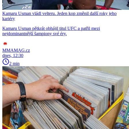
Kamaru Usman vládl velteru. Jeden kop změnil další roky jeho
kariéry
Kamaru Usman pětkrát obhájil titul UFC a patřil mezi
nejdominantnější šampiony své éry.
MMAMAG.cz
dnes, 12:30
2 min