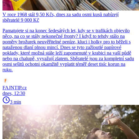
V roce 1968 stál 9,50 Kčs, dnes za sadu osmi kusů nabízejí
sběratelé 9 000 Kč
Pamatujete si na konec šedesátých let, kdy se v trafikách objevilo
něco, na co se stály nekonečné fronty? I když to tehdy stálo na
poměry brožurek neuvěřitelné peníze, kluci i holky pro to běželi s
nataženou dlaní plnou mincí. Dnes se tyto zažloutlé papírové
poklady, které možná stále leží zapomenuté v krabici na vaší půdě
nebo na chalupě, vyvažují zlatem. Sběratelé jsou za kompletní sadu
osmi sešitů ochotni okamžitě vyplatit téměř deset tisíc korun na
ruku.
FAJNTIP.cz
dnes, 12:30
3 min