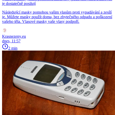
je dostatečně posilují
Následující masky pomohou vašim vlasům proti vypadávání a zesílí
je. Můžete masky použít doma, bez zbytečného odpadu a poškození
vašeho těla. Vlasové masky vaše vlasy podpoří.
Krasnezeny.eu
dnes, 11:57
2 min