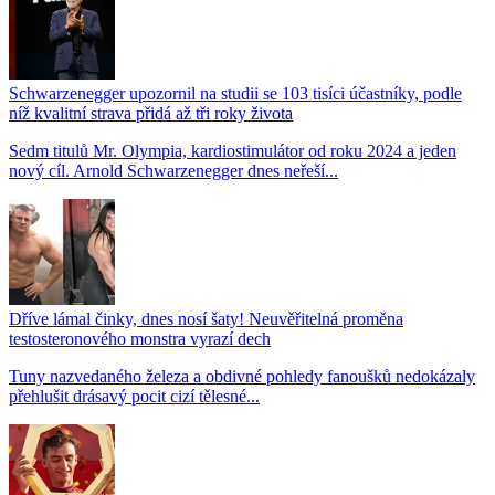
Schwarzenegger upozornil na studii se 103 tisíci účastníky, podle
níž kvalitní strava přidá až tři roky života
Sedm titulů Mr. Olympia, kardiostimulátor od roku 2024 a jeden
nový cíl. Arnold Schwarzenegger dnes neřeší...
Dříve lámal činky, dnes nosí šaty! Neuvěřitelná proměna
testosteronového monstra vyrazí dech
Tuny nazvedaného železa a obdivné pohledy fanoušků nedokázaly
přehlušit drásavý pocit cizí tělesné...