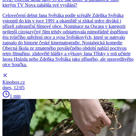
kterým TV Nova zahájila své vysílání?
Celovečerní debut Jana Svěráka podle scénáře Zdeňka Svěráka
vstoupil do kin v roce 1991 a okamžitě si získal srdce diváků i
přízeň zahraniční filmové obce. Nominace na Oscara v kategorii
nejlepší cizojazyčný film tehdy odstartovala mimořádně úspěšnou
éru tvůrčího spřežení otce a syna Svěrákových, které se natrvalo
zapsalo do historie české kinematografie. Nostalgická komedie
Obecná škola ze zmateného poválečného období nabízí poctivou
retro filmařinu, zlidovělé hlášky a výkony Jana Třísky v roli učitele
Igora Hnízda nebo Zdeňka Svěráka jako přísného, ale spravedlivého
otce Součka.
Kinobox.cz
dnes, 12:05
1 min