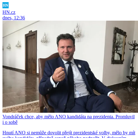
HN.cz
dnes, 12:36
Vondráček chce, aby mělo ANO kandidáta na prezidenta. Promluvil
i o sobě
Hnutí ANO si nemůže dovolit přejít prezidentské volby, mělo by mít