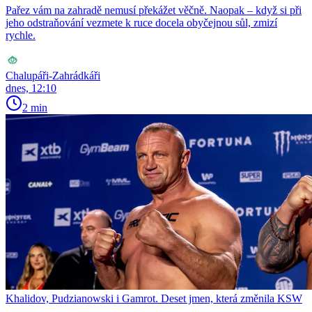
Pařez vám na zahradě nemusí překážet věčně. Naopak – když si při
jeho odstraňování vezmete k ruce docela obyčejnou sůl, zmizí
rychle.
Chalupáři-Zahrádkáři
dnes, 12:10
2 min
Khalidov, Pudzianowski i Gamrot. Deset jmen, která změnila KSW