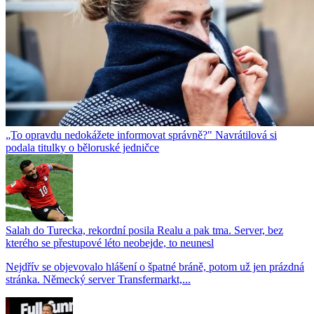
„To opravdu nedokážete informovat správně?" Navrátilová si
podala titulky o běloruské jedničce
Salah do Turecka, rekordní posila Realu a pak tma. Server, bez
kterého se přestupové léto neobejde, to neunesl
Nejdřív se objevovalo hlášení o špatné bráně, potom už jen prázdná
stránka. Německý server Transfermarkt,...