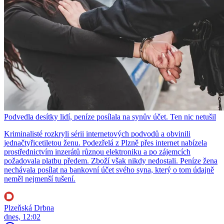
Podvedla desítky lidí, peníze posílala na synův účet. Ten nic netušil
Kriminalisté rozkryli sérii internetových podvodů a obvinili
jednačtyřicetiletou ženu. Podezřelá z Plzně přes internet nabízela
prostřednictvím inzerátů různou elektroniku a po zájemcích
požadovala platbu předem. Zboží však nikdy nedostali. Peníze žena
nechávala posílat na bankovní účet svého syna, který o tom údajně
neměl nejmenší tušení.
Plzeňská Drbna
dnes, 12:02