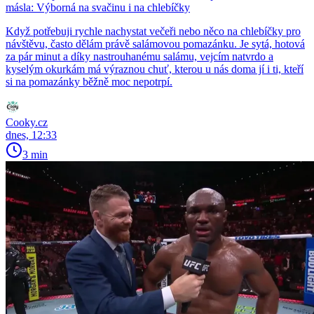
másla: Výborná na svačinu i na chlebíčky
Když potřebuji rychle nachystat večeři nebo něco na chlebíčky pro
návštěvu, často dělám právě salámovou pomazánku. Je sytá, hotová
za pár minut a díky nastrouhanému salámu, vejcím natvrdo a
kyselým okurkám má výraznou chuť, kterou u nás doma jí i ti, kteří
si na pomazánky běžně moc nepotrpí.
Cooky.cz
dnes, 12:33
3 min