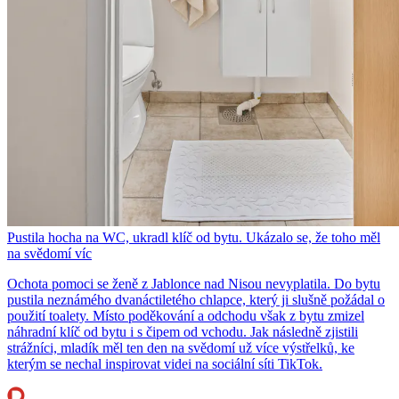
Pustila hocha na WC, ukradl klíč od bytu. Ukázalo se, že toho měl
na svědomí víc
Ochota pomoci se ženě z Jablonce nad Nisou nevyplatila. Do bytu
pustila neznámého dvanáctiletého chlapce, který ji slušně požádal o
použití toalety. Místo poděkování a odchodu však z bytu zmizel
náhradní klíč od bytu i s čipem od vchodu. Jak následně zjistili
strážníci, mladík měl ten den na svědomí už více výstřelků, ke
kterým se nechal inspirovat videi na sociální síti TikTok.