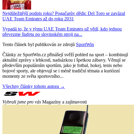
Nejdůležitější podpis roku? Pogačarův dědic Del Toro se zavázal
UAE Team Emirates až do roku 2031
Vypadá to, že v týmu UAE Team Emirates už vědí, kdo jednou
převezme štafetu po slovinském stroji na...
Tento článek byl publikován ze zdrojů
SportWin
Články ze SportWin.cz přinášejí svěží pohled na sport – kombinují
aktuální zprávy s lehkostí, nadsázkou i špetkou zábavy. Věnují se
především populárním sportům, jako je fotbal, hokej, tenis nebo
bojové sporty, ale objevují se i méně tradiční témata a kuriózní
momenty ze světa sportovního...
Všechny články tohoto autora →
Vybrali jsme pro vás
Magazíny a zajímavosti