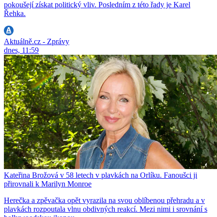
pokoušejí získat politický vliv. Posledním z této řady je Karel
Řehka.
Aktuálně.cz - Zprávy
dnes, 11:59
Kateřina Brožová v 58 letech v plavkách na Orlíku. Fanoušci ji
přirovnali k Marilyn Monroe
Herečka a zpěvačka opět vyrazila na svou oblíbenou přehradu a v
plavkách rozpoutala vlnu obdivných reakcí. Mezi nimi i srovnání s