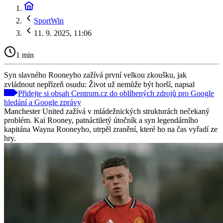
SportWin
11. 9. 2025, 11:06
1 min
Syn slavného Rooneyho zažívá první velkou zkoušku, jak
zvládnout nepřízeň osudu: Život už nemůže být horší, napsal
Přidejte si obsah Centrum.cz do oblíbených zdrojů pro Google
hledání a Google zprávy
Manchester United zažívá v mládežnických strukturách nečekaný
problém. Kai Rooney, patnáctiletý útočník a syn legendárního
kapitána Wayna Rooneyho, utrpěl zranění, které ho na čas vyřadí ze
hry.