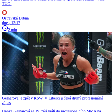
TUO.
Ostravská Drbna
dnes, 12:17
2 min
Gelnarová je zpět v KSW. V Liberci ji čeká druhý profesionální
zápas
Hanka Gelnarová se 19. září vrátí do profesionálního MMA na