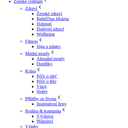
Ženské centrum
Zdraví
Ženské zdraví
Babiččina lékárna
Hubnutí
Duševní zdraví
Wellbeing
Fitness
Jóga a pilates
Módní trendy
Aktuální trendy
Doplňky
Krása
Péče o pleť
Péče o tělo
Vlasy
Nehty
Příběhy ze života
Inspirativní ženy
Rodina & komunita
Výchova
Přátelství
Vztahy