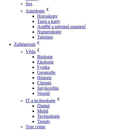
Sex
Astrologie
Horoskopy
Tarot a karty
Andělé a tajemná znamení
Numerologie
Tajemno
Zajímavosti
Věda
Biologie
Ekologie
Fyzika
Geografie
Historie
Chemie
Jazykověda
Vesmír
IT a technologie
Digital
Mobil
Technologie
Trendy
True crime