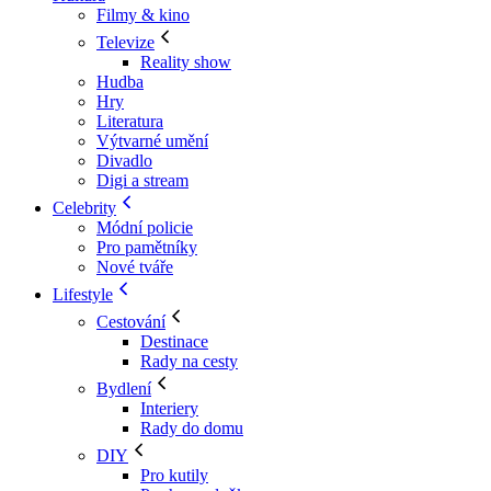
Filmy & kino
Televize
Reality show
Hudba
Hry
Literatura
Výtvarné umění
Divadlo
Digi a stream
Celebrity
Módní policie
Pro pamětníky
Nové tváře
Lifestyle
Cestování
Destinace
Rady na cesty
Bydlení
Interiery
Rady do domu
DIY
Pro kutily