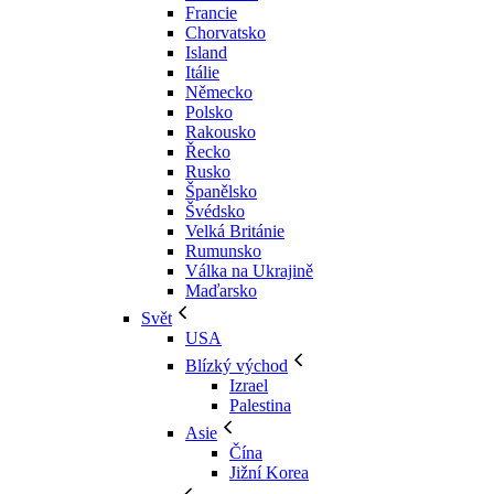
Francie
Chorvatsko
Island
Itálie
Německo
Polsko
Rakousko
Řecko
Rusko
Španělsko
Švédsko
Velká Británie
Rumunsko
Válka na Ukrajině
Maďarsko
Svět
USA
Blízký východ
Izrael
Palestina
Asie
Čína
Jižní Korea