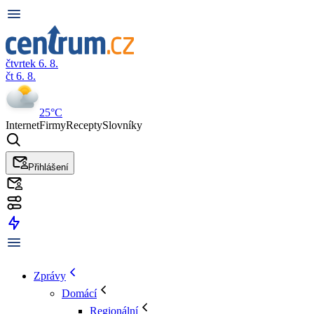
čtvrtek 6. 8.
čt 6. 8.
25°C
Internet
Firmy
Recepty
Slovníky
Přihlášení
Zprávy
Domácí
Regionální