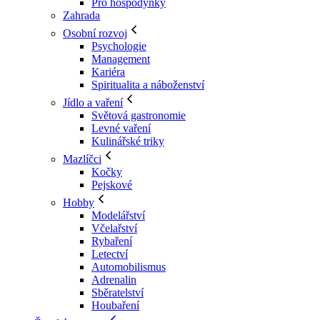
Pro hospodyňky
Zahrada
Osobní rozvoj
Psychologie
Management
Kariéra
Spiritualita a náboženství
Jídlo a vaření
Světová gastronomie
Levné vaření
Kulinářské triky
Mazlíčci
Kočky
Pejskové
Hobby
Modelářství
Včelařství
Rybaření
Letectví
Automobilismus
Adrenalin
Sběratelství
Houbaření