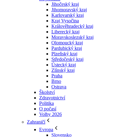
Jihočeský kraj
Jihomoravský kraj
Karlovarský kraj
Kraj Vysočina
Králověhradecký kraj
Liberecký kraj
Moravskoslezský kraj
Olomoucký kraj
Pardubický kraj
Plzeňský kraj
Středočeský kraj
Ústecký kraj
Zlínský kraj
Praha
Brno
Ostrava
Školství
Zdravotnictví
Politika
O počasí
Volby 2026
Zahraničí
Evropa
Slovensko