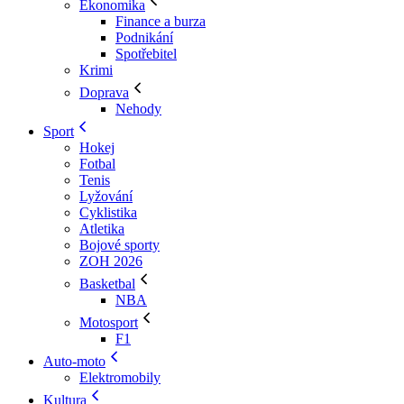
Ekonomika
Finance a burza
Podnikání
Spotřebitel
Krimi
Doprava
Nehody
Sport
Hokej
Fotbal
Tenis
Lyžování
Cyklistika
Atletika
Bojové sporty
ZOH 2026
Basketbal
NBA
Motosport
F1
Auto-moto
Elektromobily
Kultura