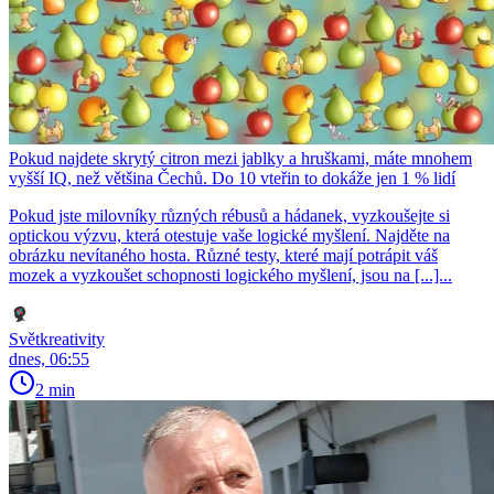
Pokud najdete skrytý citron mezi jablky a hruškami, máte mnohem
vyšší IQ, než většina Čechů. Do 10 vteřin to dokáže jen 1 % lidí
Pokud jste milovníky různých rébusů a hádanek, vyzkoušejte si
optickou výzvu, která otestuje vaše logické myšlení. Najděte na
obrázku nevítaného hosta. Různé testy, které mají potrápit váš
mozek a vyzkoušet schopnosti logického myšlení, jsou na [...]...
Světkreativity
dnes, 06:55
2 min