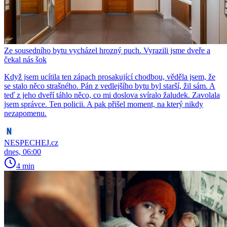
Ze sousedního bytu vycházel hrozný puch. Vyrazili jsme dveře a
čekal nás šok
Když jsem ucítila ten zápach prosakující chodbou, věděla jsem, že
se stalo něco strašného. Pán z vedlejšího bytu byl starší, žil sám. A
teď z jeho dveří táhlo něco, co mi doslova svíralo žaludek. Zavolala
jsem správce. Ten policii. A pak přišel moment, na který nikdy
nezapomenu.
NESPECHEJ.cz
dnes, 06:00
4 min