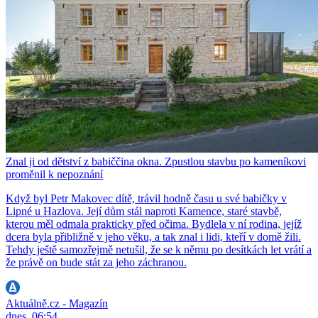
Znal ji od dětství z babiččina okna. Zpustlou stavbu po kameníkovi
proměnil k nepoznání
Když byl Petr Makovec dítě, trávil hodně času u své babičky v
Lipné u Hazlova. Její dům stál naproti Kamence, staré stavbě,
kterou měl odmala prakticky před očima. Bydlela v ní rodina, jejíž
dcera byla přibližně v jeho věku, a tak znal i lidi, kteří v domě žili.
Tehdy ještě samozřejmě netušil, že se k němu po desítkách let vrátí a
že právě on bude stát za jeho záchranou.
Aktuálně.cz - Magazín
dnes, 06:54