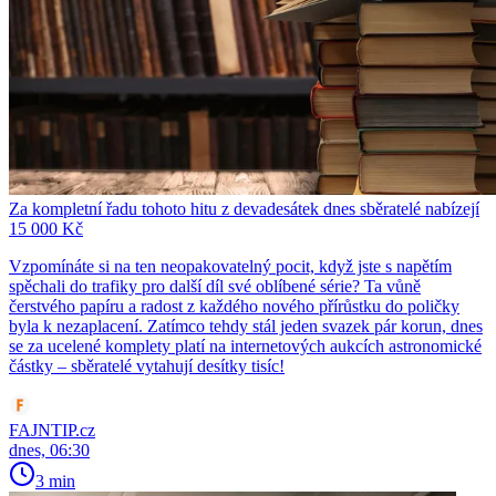
Za kompletní řadu tohoto hitu z devadesátek dnes sběratelé nabízejí
15 000 Kč
Vzpomínáte si na ten neopakovatelný pocit, když jste s napětím
spěchali do trafiky pro další díl své oblíbené série? Ta vůně
čerstvého papíru a radost z každého nového přírůstku do poličky
byla k nezaplacení. Zatímco tehdy stál jeden svazek pár korun, dnes
se za ucelené komplety platí na internetových aukcích astronomické
částky – sběratelé vytahují desítky tisíc!
FAJNTIP.cz
dnes, 06:30
3 min