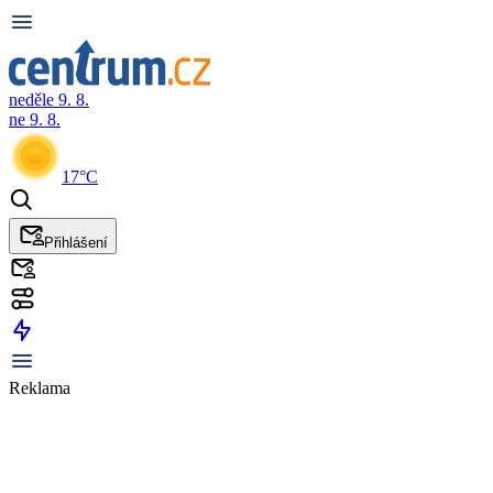
neděle 9. 8.
ne 9. 8.
17°C
Přihlášení
Reklama