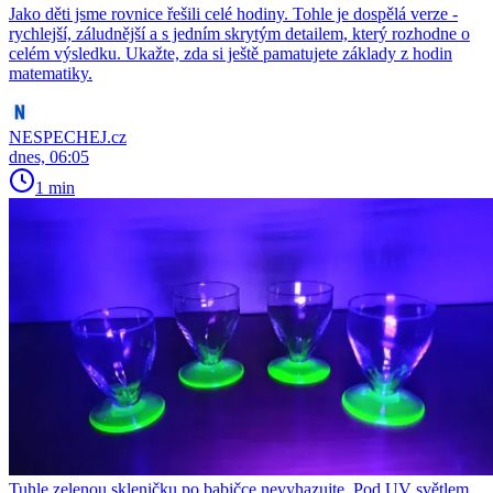
Jako děti jsme rovnice řešili celé hodiny. Tohle je dospělá verze -
rychlejší, záludnější a s jedním skrytým detailem, který rozhodne o
celém výsledku. Ukažte, zda si ještě pamatujete základy z hodin
matematiky.
NESPECHEJ.cz
dnes, 06:05
1 min
Tuhle zelenou skleničku po babičce nevyhazujte. Pod UV světlem