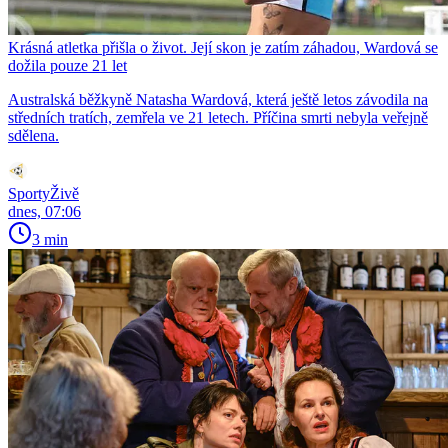
Krásná atletka přišla o život. Její skon je zatím záhadou, Wardová se
dožila pouze 21 let
Australská běžkyně Natasha Wardová, která ještě letos závodila na
středních tratích, zemřela ve 21 letech. Příčina smrti nebyla veřejně
sdělena.
SportyŽivě
dnes, 07:06
3 min