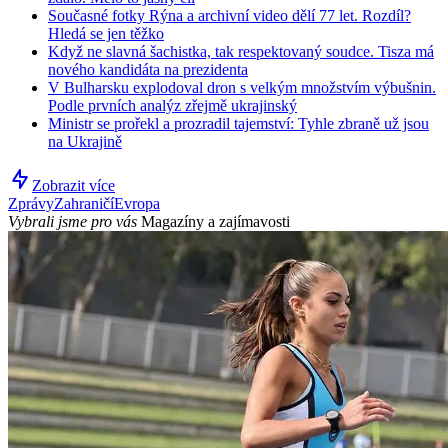
Současné fotky Rýna a archivní video dělí 77 let. Rozdíl?
Hledá se jen těžko
Když ne slavná šachistka, tak respektovaný soudce. Tisza má
nového kandidáta na prezidenta
V Bulharsku explodoval dron s velkým množstvím výbušnin.
Podle prvních analýz zřejmě ukrajinský
Ministr se prořekl a prozradil tajemství: Tyhle zbraně už jsou
na Ukrajině
Zobrazit více
Zprávy
Zahraničí
Evropa
Vybrali jsme pro vás
Magazíny a zajímavosti