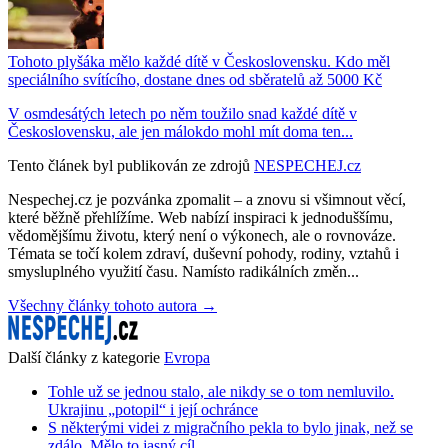
Tohoto plyšáka mělo každé dítě v Československu. Kdo měl
speciálního svítícího, dostane dnes od sběratelů až 5000 Kč
V osmdesátých letech po něm toužilo snad každé dítě v
Československu, ale jen málokdo mohl mít doma ten...
Tento článek byl publikován ze zdrojů
NESPECHEJ.cz
Nespechej.cz je pozvánka zpomalit – a znovu si všimnout věcí,
které běžně přehlížíme. Web nabízí inspiraci k jednoduššímu,
vědomějšímu životu, který není o výkonech, ale o rovnováze.
Témata se točí kolem zdraví, duševní pohody, rodiny, vztahů i
smysluplného využití času. Namísto radikálních změn...
Všechny články tohoto autora →
Další články z kategorie
Evropa
Tohle už se jednou stalo, ale nikdy se o tom nemluvilo.
Ukrajinu „potopil“ i její ochránce
S některými videi z migračního pekla to bylo jinak, než se
zdálo. Mělo to jasný cíl