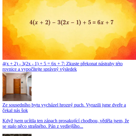
4(x + 2) - 3(2x - 1) + 5 = 6x + 7: Zkuste překonat nástrahy této
rovnice a vypočítejte správný výsledek
Ze sousedního bytu vycházel hrozný puch. Vyrazili jsme dveře a
čekal nás šok
Když jsem ucítila ten zápach prosakující chodbou, věděla jsem, že
se stalo něco strašného. Pán z vedlejšího...