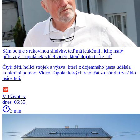
Sám bojuje s rakovinou slinivky, teď má leukémii i jeho malý
příbuzný. Topolánek sdílel video, které dojalo tisíce lidí
Čtyři děti, holící strojek a výzva, která z dojemného gesta udělala
konkrétní pomoc. Video Topolánkových vnoučat za pár dní zasáhlo
tisíce lidí.
VIPživot.cz
dnes, 06:55
3 min