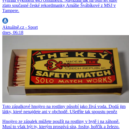
vyhrála výkonem 445 centimetrů. Navázala tak na osm let staré
zlato současné české rekordmanky Amálie Švábíkové z MSJ v
Tampere.
Aktuálně.cz - Sport
dnes, 06:18
Toto zápalkové hnojivo na rostliny působí jako živá voda. Dodá jim
látky, které nenajdete ani v obchodě. Ušetříte tak spoustu peněz
Hnojivo ze zápalek můžete použít na rostliny v bytě i na záhoně.
Musí to však být ty, kterým prospívá síra, fosfor, hořčík a železo.