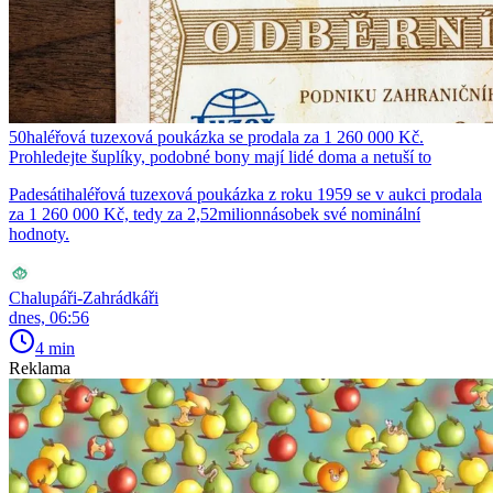
50haléřová tuzexová poukázka se prodala za 1 260 000 Kč.
Prohledejte šuplíky, podobné bony mají lidé doma a netuší to
Padesátihaléřová tuzexová poukázka z roku 1959 se v aukci prodala
za 1 260 000 Kč, tedy za 2,52milionnásobek své nominální
hodnoty.
Chalupáři-Zahrádkáři
dnes, 06:56
4 min
Reklama