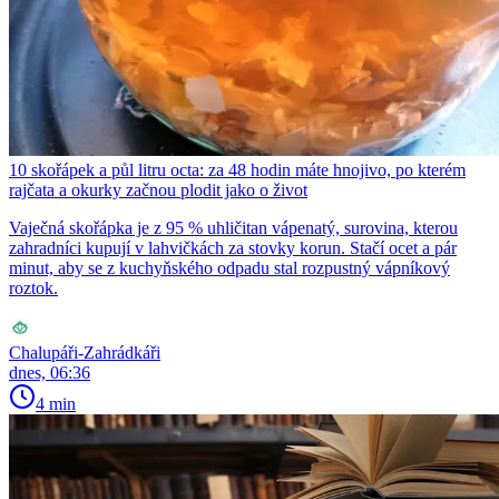
10 skořápek a půl litru octa: za 48 hodin máte hnojivo, po kterém
rajčata a okurky začnou plodit jako o život
Vaječná skořápka je z 95 % uhličitan vápenatý, surovina, kterou
zahradníci kupují v lahvičkách za stovky korun. Stačí ocet a pár
minut, aby se z kuchyňského odpadu stal rozpustný vápníkový
roztok.
Chalupáři-Zahrádkáři
dnes, 06:36
4 min