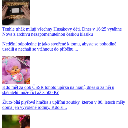
Tenhle trhák milují všechny Husákovy děti. Dnes v 16:25 vytáhne
Nova z archivu nezapomenutelnou českou klasiku
Nedělní odpoledne je jako stvořené k tomu, abyste se pohodlně
usadili a nechali se vtáhnout do příběhu,...
Kdo měl za dob ČSSR tohoto upírka na hraní, dnes si za něj u
sběratelů může říct až 3 500 Kč
Žluto-bílá plyšová hračka s upířími zoubky, kterou v 80. letech měly
doma jen vyvolené rodiny. Kdo si...