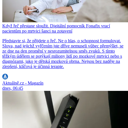
Když řeč přestane sloužit. Digitální pomocník Fonafix vrací
pacientům po mrtvici šanci na zotavení
Představte si, že přijdete o řeč. Ne o hlas, o schopnost formulovat.
Slova, nad jejichž vyřčením jste dříve nemuseli vůbec přemýšlet, se
ze dne na den promění v nesrozumitelnou směs zvuků. S tímto
těžkým údělem se potýkají miliony lidí po mozkové mrtvici nebo s
diagnózami, jako je dětská mozková obrna. Nejsou bez naděje na
zlepšení, klíčová je účinná terapie.
Aktuálně.cz - Magazín
dnes, 06:45