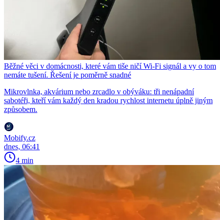
Běžné věci v domácnosti, které vám tiše ničí Wi-Fi signál a vy o tom
nemáte tušení. Řešení je poměrně snadné
Mikrovlnka, akvárium nebo zrcadlo v obýváku: tři nenápadní
sabotéři, kteří vám každý den kradou rychlost internetu úplně jiným
způsobem.
Mobify.cz
dnes, 06:41
4 min