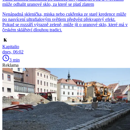
může odhalit uranové sklo, za které se platí zlatem
Nenápadná sklenička, miska nebo cukřenka ze staré kredence může
po nasvícení ultrafialovým světlem předvést překvapivý efekt.
Pokud se rozzáří výrazně zeleně, může jít o uranové sklo, které má v
českém sklářství dlouhou tradici.
Kapitalio
dnes, 06:02
3 min
Reklama