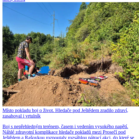
Místo pokladu boj o život. Hledače pod Ještědem zradilo zdraví,
zasahoval i vrtulník
Boj s nepřehledným terénem, časem i vedením vysokého napětí.
Náhlé zdravotní komplikace hledače pokladů mezi Prosečí pod
Ještědem a Rašovkou rozpoutaly rozsáhlou pátrací akci, do které se