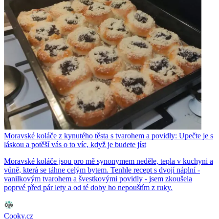
Moravské koláče z kynutého těsta s tvarohem a povidly: Upečte je s
láskou a potěší vás o to víc, když je budete jíst
Moravské koláče jsou pro mě synonymem neděle, tepla v kuchyni a
vůně, která se táhne celým bytem. Tenhle recept s dvojí náplní -
vanilkovým tvarohem a švestkovými povidly - jsem zkoušela
poprvé před pár lety a od té doby ho nepouštím z ruky.
Cooky.cz