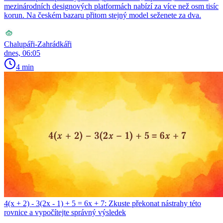
mezinárodních designových platformách nabízí za více než osm tisíc
korun. Na českém bazaru přitom stejný model seženete za dva.
Chalupáři-Zahrádkáři
dnes, 06:05
4 min
4(x + 2) - 3(2x - 1) + 5 = 6x + 7: Zkuste překonat nástrahy této
rovnice a vypočítejte správný výsledek