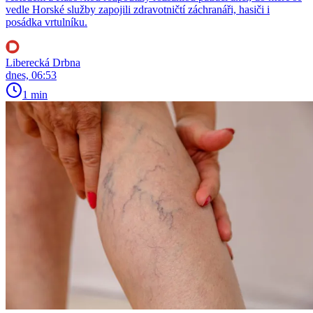
vedle Horské služby zapojili zdravotničtí záchranáři, hasiči i
posádka vrtulníku.
Liberecká Drbna
dnes, 06:53
1 min