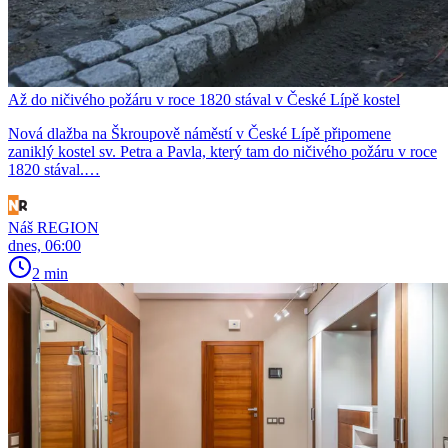
Až do ničivého požáru v roce 1820 stával v České Lípě kostel
Nová dlažba na Škroupově náměstí v České Lípě připomene
zaniklý kostel sv. Petra a Pavla, který tam do ničivého požáru v roce
1820 stával.…
Náš REGION
dnes, 06:00
2 min