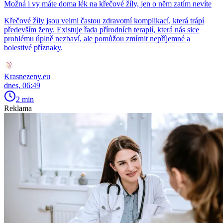
Možná i vy máte doma lék na křečové žíly, jen o něm zatím nevíte
Křečové žíly jsou velmi častou zdravotní komplikací, která trápí
především ženy. Existuje řada přírodních terapií, která nás sice
problému úplně nezbaví, ale pomůžou zmírnit nepříjemné a
bolestivé příznaky.
Krasnezeny.eu
dnes, 06:49
2 min
Reklama