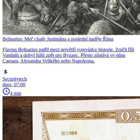
Belisarius: Meč císaře Justiniána a poslední naděje Říma
Flavius Belisarius patřil mezi největší vojevůdce historie. Zničil říši
Vandalů a dobyl Itálii zpět pro Byzanc. Přesto zůstává ve stínu
Caesara, Alexandra Velikého nebo Napoleona.
Securitytech
dnes, 07:00
4 min