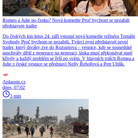
Romeo a Julie po česku? Nová komedie Proč bychom se nezabili
představuje trailer
Do českých kin letos 24. září vstoupí nová komedie režiséra Tomáše
Svobody Proč bychom se nezabili. Tvůrci nyní představují první
trailer, který diváky zve do Rozumova – vesnice, kde se sousedské
naschvály dědí z generace na generaci, láska musí překonávat staré
křivdy a každý problém se řeší po svém. V hlavních rolích Romea a
Julie z české vesnice se představí Nelly Řehořová a Petr Uhlík.
Aplausin.cz
dnes, 07:02
3 min