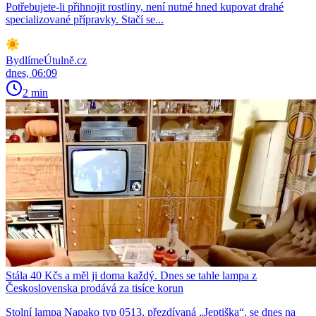
Potřebujete-li přihnojit rostliny, není nutné hned kupovat drahé
specializované přípravky. Stačí se...
BydlímeÚtulně.cz
dnes, 06:09
2 min
Stála 40 Kčs a měl ji doma každý. Dnes se tahle lampa z
Československa prodává za tisíce korun
Stolní lampa Napako typ 0513, přezdívaná „Jeptiška“, se dnes na