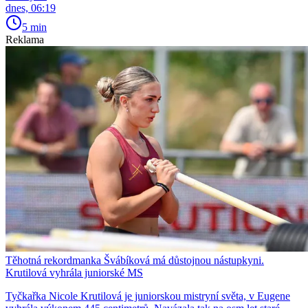
dnes, 06:19
5 min
Reklama
Těhotná rekordmanka Švábíková má důstojnou nástupkyni.
Krutilová vyhrála juniorské MS
Tyčkařka Nicole Krutilová je juniorskou mistryní světa, v Eugene