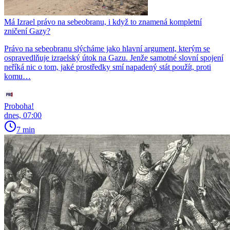
Má Izrael právo na sebeobranu, i když to znamená kompletní
zničení Gazy?
Právo na sebeobranu slýcháme jako hlavní argument, kterým se
ospravedlňuje izraelský útok na Gazu. Jenže samotné slovní spojení
neříká nic o tom, jaké prostředky smí napadený stát použít, proti
komu…
Proboha!
dnes, 07:00
7 min