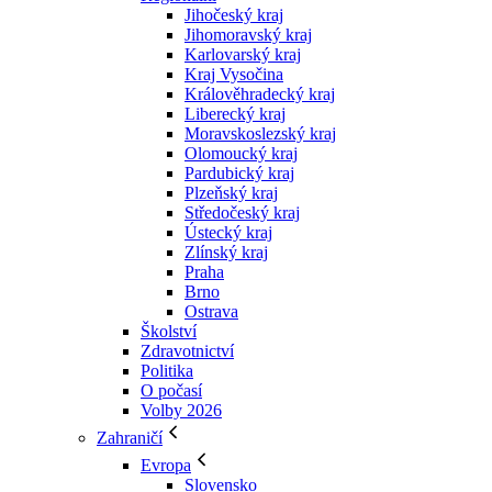
Jihočeský kraj
Jihomoravský kraj
Karlovarský kraj
Kraj Vysočina
Králověhradecký kraj
Liberecký kraj
Moravskoslezský kraj
Olomoucký kraj
Pardubický kraj
Plzeňský kraj
Středočeský kraj
Ústecký kraj
Zlínský kraj
Praha
Brno
Ostrava
Školství
Zdravotnictví
Politika
O počasí
Volby 2026
Zahraničí
Evropa
Slovensko