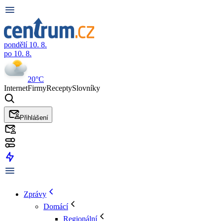
pondělí 10. 8.
po 10. 8.
20°C
Internet
Firmy
Recepty
Slovníky
Přihlášení
Zprávy
Domácí
Regionální