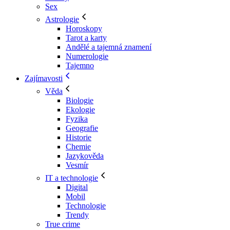
Sex
Astrologie
Horoskopy
Tarot a karty
Andělé a tajemná znamení
Numerologie
Tajemno
Zajímavosti
Věda
Biologie
Ekologie
Fyzika
Geografie
Historie
Chemie
Jazykověda
Vesmír
IT a technologie
Digital
Mobil
Technologie
Trendy
True crime