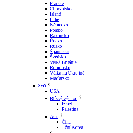
Francie
Chorvatsko
Island
Itálie
Německo
Polsko
Rakousko
Řecko
Rusko
Španělsko
Švédsko
Velká Británie
Rumunsko
Válka na Ukrajině
Maďarsko
Svět
USA
Blízký východ
Izrael
Palestina
Asie
Čína
Jižní Korea