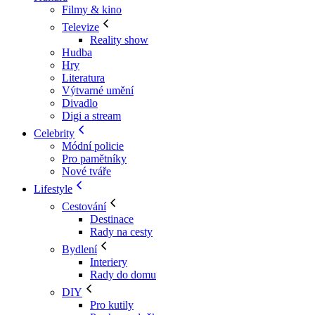
Filmy & kino
Televize
Reality show
Hudba
Hry
Literatura
Výtvarné umění
Divadlo
Digi a stream
Celebrity
Módní policie
Pro pamětníky
Nové tváře
Lifestyle
Cestování
Destinace
Rady na cesty
Bydlení
Interiery
Rady do domu
DIY
Pro kutily