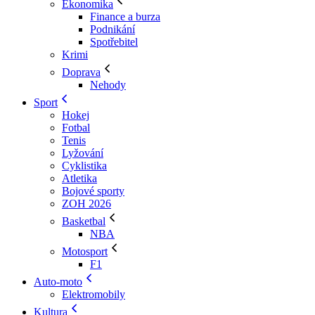
Ekonomika
Finance a burza
Podnikání
Spotřebitel
Krimi
Doprava
Nehody
Sport
Hokej
Fotbal
Tenis
Lyžování
Cyklistika
Atletika
Bojové sporty
ZOH 2026
Basketbal
NBA
Motosport
F1
Auto-moto
Elektromobily
Kultura