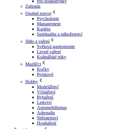
Pro hospodyňky
Zahrada
Osobní rozvoj
Psychologie
Management
Kariéra
Spiritualita a náboženství
Jídlo a vaření
Světová gastronomie
Levné vaření
Kulinářské triky
Mazlíčci
Kočky
Pejskové
Hobby
Modelářství
Včelařství
Rybaření
Letectví
Automobilismus
Adrenalin
Sběratelství
Houbaření