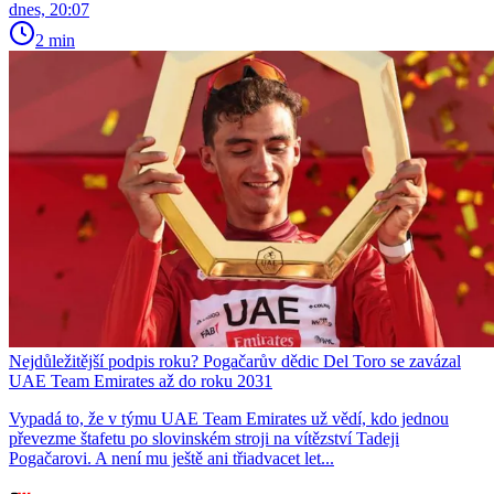
dnes, 20:07
2 min
Nejdůležitější podpis roku? Pogačarův dědic Del Toro se zavázal
UAE Team Emirates až do roku 2031
Vypadá to, že v týmu UAE Team Emirates už vědí, kdo jednou
převezme štafetu po slovinském stroji na vítězství Tadeji
Pogačarovi. A není mu ještě ani třiadvacet let...