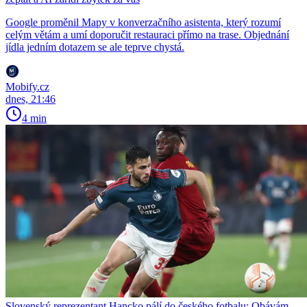
Google proměnil Mapy v konverzačního asistenta, který rozumí
celým větám a umí doporučit restauraci přímo na trase. Objednání
jídla jedním dotazem se ale teprve chystá.
Mobify.cz
dnes, 21:46
4 min
Slovenský reprezentant Hancko pálí do českého fotbalu: Obávám