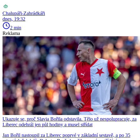
Chalupáři-Zahrádkáři
dnes, 19:32
2 min
Reklama
Ukazuje se, proč Slavia Bořila odstavila. Tělo už nespolupracuje, za
Liberec odehrál jen půl hodiny a musel střídat
Jan Bořil nastoupil za Liberec poprvé v základní sestavě, a po 35