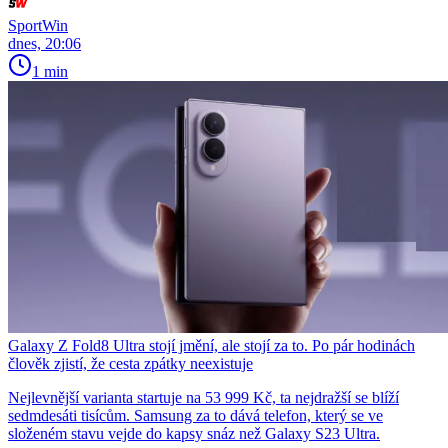
SportWin
dnes, 20:06
1 min
Galaxy Z Fold8 Ultra stojí jmění, ale stojí za to. Po pár hodinách
člověk zjistí, že cesta zpátky neexistuje
Nejlevnější varianta startuje na 53 999 Kč, ta nejdražší se blíží
sedmdesáti tisícům. Samsung za to dává telefon, který se ve
složeném stavu vejde do kapsy snáz než Galaxy S23 Ultra.