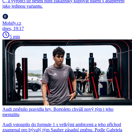
C, a výrobci už nesmí nutit zákazníky kupovat balení s adaptérem
jako jedinou variantu.
Mobify.cz
dnes, 19:17
5 min
Audi změnilo pravidla hry. Bortoleto chválí nový tým i jeho
mentalitu
Audi vstoupilo do formule 1 s velkými ambicemi a jeho příchod
znamenal pro bývalý tým Sauber zásadní změnu. Podle Gabriela