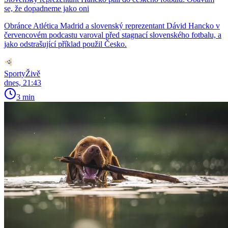
se, že dopadneme jako oni
Obránce Atlética Madrid a slovenský reprezentant Dávid Hancko v
červencovém podcastu varoval před stagnací slovenského fotbalu, a
jako odstrašující příklad použil Česko.
SportyŽivě
dnes, 21:43
3 min