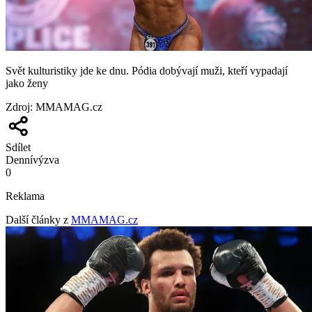
Svět kulturistiky jde ke dnu. Pódia dobývají muži, kteří vypadají
jako ženy
Zdroj
:
MMAMAG.cz
Sdílet
Denní
výzva
0
Reklama
Další články z
MMAMAG.cz