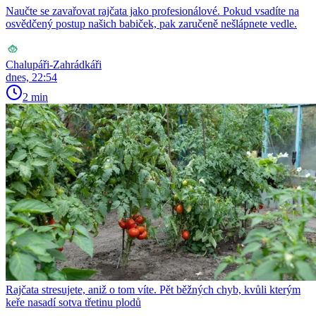
Naučte se zavařovat rajčata jako profesionálové. Pokud vsadíte na
osvědčený postup našich babiček, pak zaručeně nešlápnete vedle.
Chalupáři-Zahrádkáři
dnes, 22:54
2 min
Rajčata stresujete, aniž o tom víte. Pět běžných chyb, kvůli kterým
keře nasadí sotva třetinu plodů