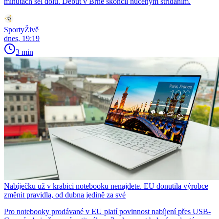
minutách šel dolů. Debut v Brně skončil nuceným střídáním.
SportyŽivě
dnes, 19:19
3 min
Nabíječku už v krabici notebooku nenajdete. EU donutila výrobce
změnit pravidla, od dubna jedině za své
Pro notebooky prodávané v EU platí povinnost nabíjení přes USB-