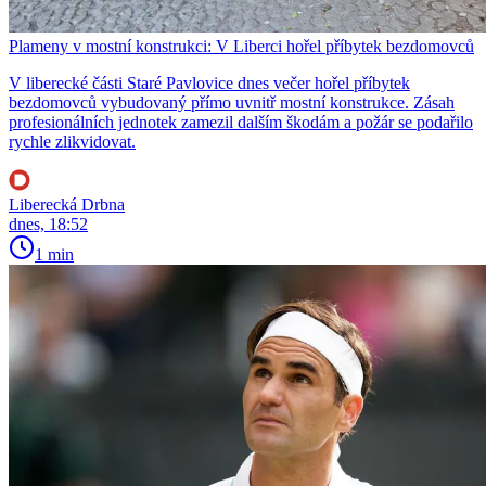
Plameny v mostní konstrukci: V Liberci hořel příbytek bezdomovců
V liberecké části Staré Pavlovice dnes večer hořel příbytek
bezdomovců vybudovaný přímo uvnitř mostní konstrukce. Zásah
profesionálních jednotek zamezil dalším škodám a požár se podařilo
rychle zlikvidovat.
Liberecká Drbna
dnes, 18:52
1 min