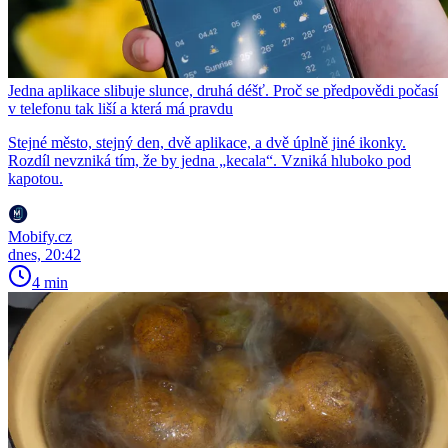
Jedna aplikace slibuje slunce, druhá déšť. Proč se předpovědi počasí
v telefonu tak liší a která má pravdu
Stejné město, stejný den, dvě aplikace, a dvě úplně jiné ikonky.
Rozdíl nevzniká tím, že by jedna „kecala“. Vzniká hluboko pod
kapotou.
Mobify.cz
dnes, 20:42
4 min