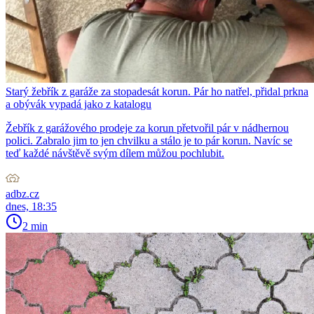
Starý žebřík z garáže za stopadesát korun. Pár ho natřel, přidal prkna
a obývák vypadá jako z katalogu
Žebřík z garážového prodeje za korun přetvořil pár v nádhernou
polici. Zabralo jim to jen chvilku a stálo je to pár korun. Navíc se
teď každé návštěvě svým dílem můžou pochlubit.
adbz.cz
dnes, 18:35
2 min