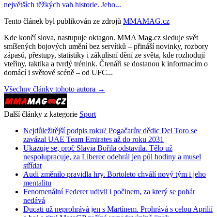
největších těžkých vah historie. Jeho...
Tento článek byl publikován ze zdrojů
MMAMAG.cz
Kde končí slova, nastupuje oktagon. MMA Mag.cz sleduje svět
smíšených bojových umění bez servítků – přináší novinky, rozbory
zápasů, přestupy, statistiky i zákulisní dění ze světa, kde rozhodují
vteřiny, taktika a tvrdý trénink. Čtenáři se dostanou k informacím o
domácí i světové scéně – od UFC...
Všechny články tohoto autora →
Další články z kategorie
Sport
Nejdůležitější podpis roku? Pogačarův dědic Del Toro se
zavázal UAE Team Emirates až do roku 2031
Ukazuje se, proč Slavia Bořila odstavila. Tělo už
nespolupracuje, za Liberec odehrál jen půl hodiny a musel
střídat
Audi změnilo pravidla hry. Bortoleto chválí nový tým i jeho
mentalitu
Fenomenální Federer udivil i počinem, za který se pohár
nedává
Ducati už neprohrává jen s Martínem. Prohrává s celou Aprilií