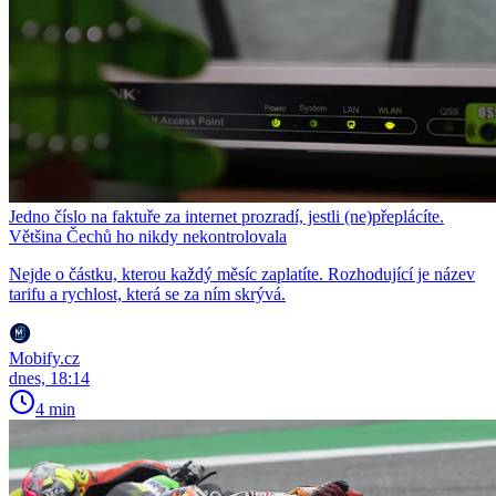
Jedno číslo na faktuře za internet prozradí, jestli (ne)přeplácíte.
Většina Čechů ho nikdy nekontrolovala
Nejde o částku, kterou každý měsíc zaplatíte. Rozhodující je název
tarifu a rychlost, která se za ním skrývá.
Mobify.cz
dnes, 18:14
4 min