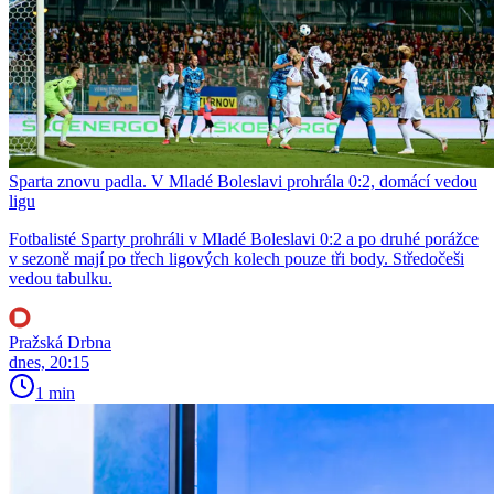
Sparta znovu padla. V Mladé Boleslavi prohrála 0:2, domácí vedou
ligu
Fotbalisté Sparty prohráli v Mladé Boleslavi 0:2 a po druhé porážce
v sezoně mají po třech ligových kolech pouze tři body. Středočeši
vedou tabulku.
Pražská Drbna
dnes, 20:15
1 min