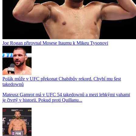
Joe Rogan přirovnal Mosese Itaumu k Mikeu Tysonovi
Polák může v UFC překonat Chabibův rekord. Chybí mu šest
takedownů
Mateusz Gamrot má v UFC 54 takedownů a mezi lehkými vahami
je čtvrtý v historii. Pokud proti Quillanu...