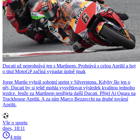
Ducati už neprohrává jen s Martínem. Prohrává s celou Aprilií a boj
o titul MotoGP začíná vypadat úplně jinak
Jorge Martín vyhrál sobotní sprint v Silverstonu. Kdyby šlo jen o
něj, Ducati by si ještě mohla vysvětlovat výsledek kvalitou jednoho
jezdce. Jenže za Martínem nepřijela další Ducati. Přijel Ai Ogura na
Trackhouse Aprilii. A za ním Marco Bezzecchi na druhé tovární
Aprilii.
Vše o sportu
dnes, 18:11
4 min