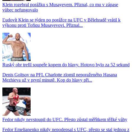
Klein rozebral porážku s Musayevem. Přiznal, co mu v zápase
vůbec nefungovalo
Ľudovít Klein se týden po porážce na UFC v Bělehradě vrátil k
výkonu proti Tofiqu Musayevovi. Přiznal...
Ruský obr trefil soupeře kopem do hlavy. Hotovo bylo za 52 sekund
Denis Goltsov na PFL Charlotte zlomil neporaženého Hasana
Mezhieva už v první minutě. Kop do hlavy při...
Fedor nikdy nevstoupil do UFC. Přesto zůstal měřítkem těžké váhy
Fedor Emelianenko nikdy nepodepsal s UFC, přesto se stal jednou z