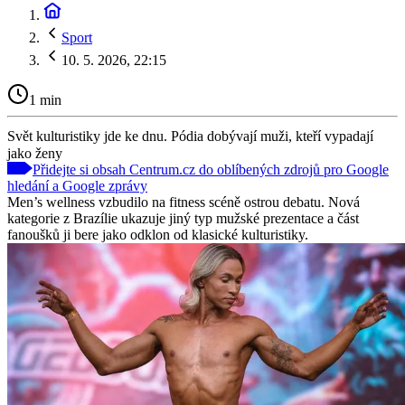
Sport
10. 5. 2026, 22:15
1 min
Svět kulturistiky jde ke dnu. Pódia dobývají muži, kteří vypadají
jako ženy
Přidejte si obsah Centrum.cz do oblíbených zdrojů pro Google
hledání a Google zprávy
Men’s wellness vzbudilo na fitness scéně ostrou debatu. Nová
kategorie z Brazílie ukazuje jiný typ mužské prezentace a část
fanoušků ji bere jako odklon od klasické kulturistiky.