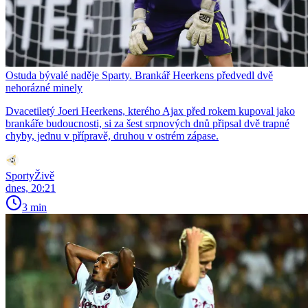
Ostuda bývalé naděje Sparty. Brankář Heerkens předvedl dvě
nehorázné minely
Dvacetiletý Joeri Heerkens, kterého Ajax před rokem kupoval jako
brankáře budoucnosti, si za šest srpnových dnů připsal dvě trapné
chyby, jednu v přípravě, druhou v ostrém zápase.
SportyŽivě
dnes, 20:21
3 min