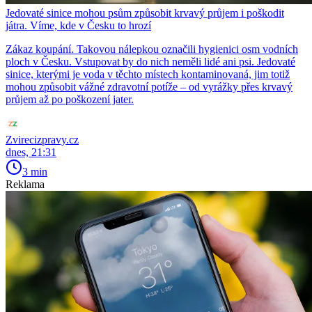
Jedovaté sinice mohou psům způsobit krvavý průjem i poškodit
játra. Víme, kde v Česku to hrozí
Zákaz koupání. Takovou nálepkou označili hygienici osm vodních
ploch v Česku. Vstupovat by do nich neměli lidé ani psi. Jedovaté
sinice, kterými je voda v těchto místech kontaminovaná, jim totiž
mohou způsobit vážné zdravotní potíže – od vyrážky přes krvavý
průjem až po poškození jater.
Zvirecizpravy.cz
dnes, 21:31
3 min
Reklama