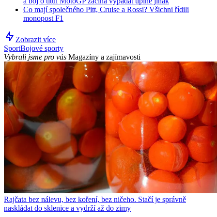
a boj o titul MotoGP začíná vypadat úplně jinak
Co mají společného Pitt, Cruise a Rossi? Všichni řídili
monopost F1
Zobrazit více
Sport
Bojové sporty
Vybrali jsme pro vás
Magazíny a zajímavosti
Rajčata bez nálevu, bez koření, bez ničeho. Stačí je správně
naskládat do sklenice a vydrží až do zimy