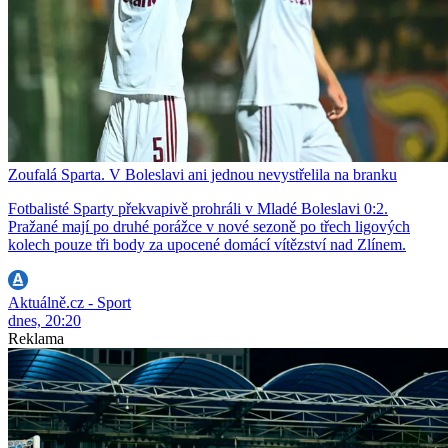
Zoufalá Sparta. V Boleslavi ani jednou nevystřelila na branku
Fotbalisté Sparty překvapivě prohráli v Mladé Boleslavi 0:2.
Pražané mají po druhé porážce v nové sezoně po třech ligových
kolech pouze tři body za upocené domácí vítězství nad Zlínem.
Aktuálně.cz - Sport
dnes, 20:20
Reklama