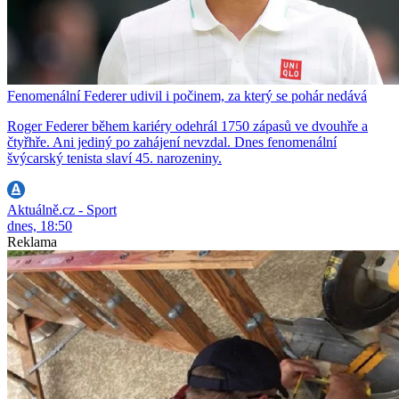
Fenomenální Federer udivil i počinem, za který se pohár nedává
Roger Federer během kariéry odehrál 1750 zápasů ve dvouhře a
čtyřhře. Ani jediný po zahájení nevzdal. Dnes fenomenální
švýcarský tenista slaví 45. narozeniny.
Aktuálně.cz - Sport
dnes, 18:50
Reklama