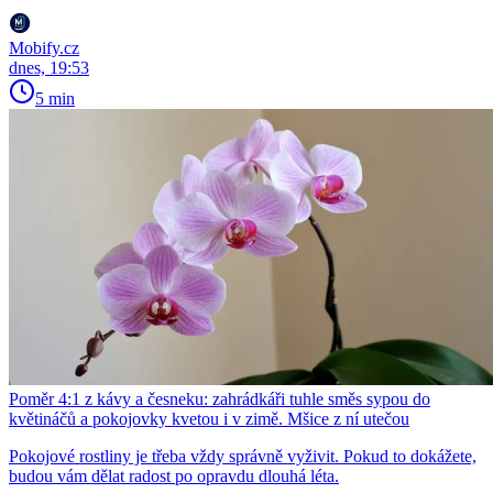
Mobify.cz
dnes, 19:53
5 min
Poměr 4:1 z kávy a česneku: zahrádkáři tuhle směs sypou do
květináčů a pokojovky kvetou i v zimě. Mšice z ní utečou
Pokojové rostliny je třeba vždy správně vyživit. Pokud to dokážete,
budou vám dělat radost po opravdu dlouhá léta.