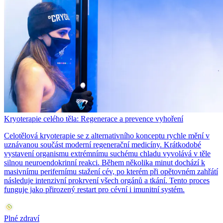
Kryoterapie celého těla: Regenerace a prevence vyhoření
Celotělová kryoterapie se z alternativního konceptu rychle mění v
uznávanou součást moderní regenerační medicíny. Krátkodobé
vystavení organismu extrémnímu suchému chladu vyvolává v těle
silnou neuroendokrinní reakci. Během několika minut dochází k
masivnímu perifernímu stažení cév, po kterém při opětovném zahřátí
následuje intenzivní prokrvení všech orgánů a tkání. Tento proces
funguje jako přirozený restart pro cévní i imunitní systém.
Plné zdraví