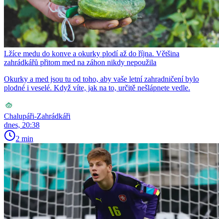
Lžíce medu do konve a okurky plodí až do října. Většina
zahrádkářů přitom med na záhon nikdy nepoužila
Okurky a med jsou tu od toho, aby vaše letní zahradničení bylo
plodné i veselé. Když víte, jak na to, určitě nešlápnete vedle.
Chalupáři-Zahrádkáři
dnes, 20:38
2 min