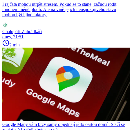
I rajčata mohou utrpět stresem. Pokud se to stane, začnou rodit
mnohem méně plodů. Ale na vině jejich neuspokojivého stavu
mohou být i jiné faktory.
Chalupáři-Zahrádkáři
dnes, 21:51
2 min
Google Mapy vám brzy samy objednají jídlo cestou domů. Stačí se
zeptat a AI zařídí zbytek za vás