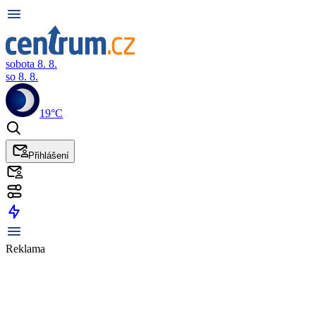
sobota 8. 8.
so 8. 8.
19°C
Přihlášení
Reklama