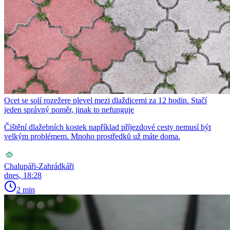
Ocet se solí rozežere plevel mezi dlaždicemi za 12 hodin. Stačí
jeden správný poměr, jinak to nefunguje
Čištění dlažebních kostek například příjezdové cesty nemusí být
velkým problémem. Mnoho prostředků už máte doma.
Chalupáři-Zahrádkáři
dnes, 18:28
2 min