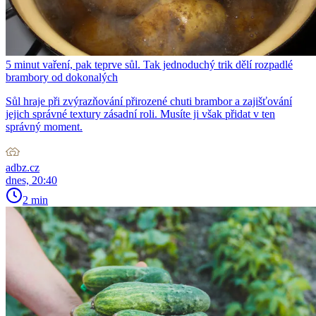
5 minut vaření, pak teprve sůl. Tak jednoduchý trik dělí rozpadlé
brambory od dokonalých
Sůl hraje při zvýrazňování přirozené chuti brambor a zajišťování
jejich správné textury zásadní roli. Musíte ji však přidat v ten
správný moment.
adbz.cz
dnes, 20:40
2 min