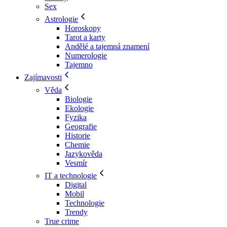
Sex
Astrologie
Horoskopy
Tarot a karty
Andělé a tajemná znamení
Numerologie
Tajemno
Zajímavosti
Věda
Biologie
Ekologie
Fyzika
Geografie
Historie
Chemie
Jazykověda
Vesmír
IT a technologie
Digital
Mobil
Technologie
Trendy
True crime