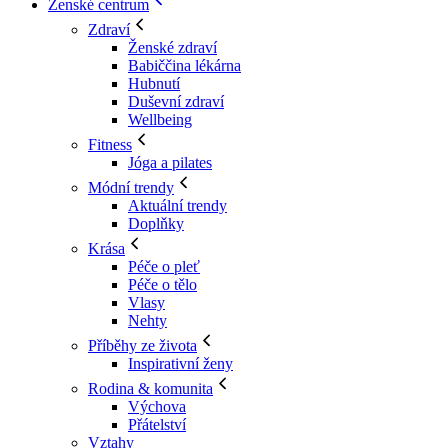
Ženské centrum
Zdraví
Ženské zdraví
Babiččina lékárna
Hubnutí
Duševní zdraví
Wellbeing
Fitness
Jóga a pilates
Módní trendy
Aktuální trendy
Doplňky
Krása
Péče o pleť
Péče o tělo
Vlasy
Nehty
Příběhy ze života
Inspirativní ženy
Rodina & komunita
Výchova
Přátelství
Vztahy