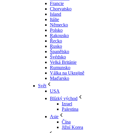
Francie
Chorvatsko
Island
Itálie
Německo
Polsko
Rakousko
Řecko
Rusko
Španělsko
Švédsko
Velká Británie
Rumunsko
Válka na Ukrajině
Maďarsko
Svět
USA
Blízký východ
Izrael
Palestina
Asie
Čína
Jižní Korea