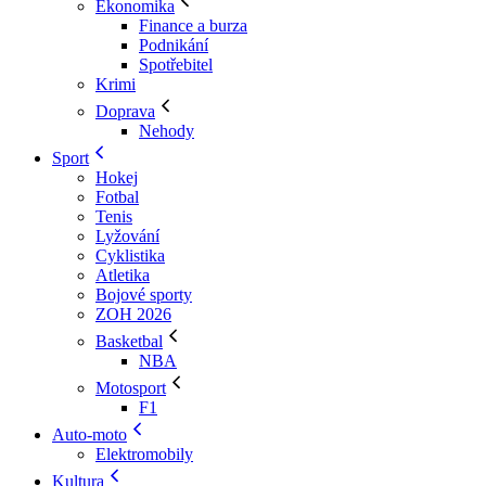
Ekonomika
Finance a burza
Podnikání
Spotřebitel
Krimi
Doprava
Nehody
Sport
Hokej
Fotbal
Tenis
Lyžování
Cyklistika
Atletika
Bojové sporty
ZOH 2026
Basketbal
NBA
Motosport
F1
Auto-moto
Elektromobily
Kultura