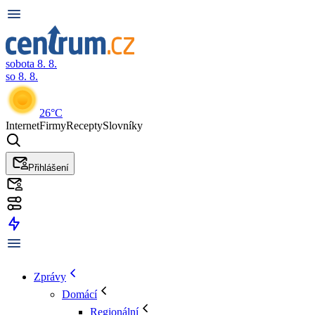
sobota 8. 8.
so 8. 8.
26°C
Internet
Firmy
Recepty
Slovníky
Přihlášení
Zprávy
Domácí
Regionální