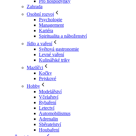
Pro hospodyňky
Zahrada
Osobní rozvoj
Psychologie
Management
Kariéra
Spiritualita a náboženství
Jídlo a vaření
Světová gastronomie
Levné vaření
Kulinářské triky
Mazlíčci
Kočky
Pejskové
Hobby
Modelářství
Včelařství
Rybaření
Letectví
Automobilismus
Adrenalin
Sběratelství
Houbaření