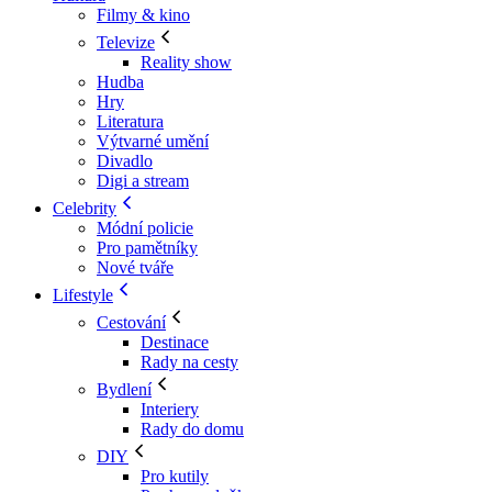
Filmy & kino
Televize
Reality show
Hudba
Hry
Literatura
Výtvarné umění
Divadlo
Digi a stream
Celebrity
Módní policie
Pro pamětníky
Nové tváře
Lifestyle
Cestování
Destinace
Rady na cesty
Bydlení
Interiery
Rady do domu
DIY
Pro kutily