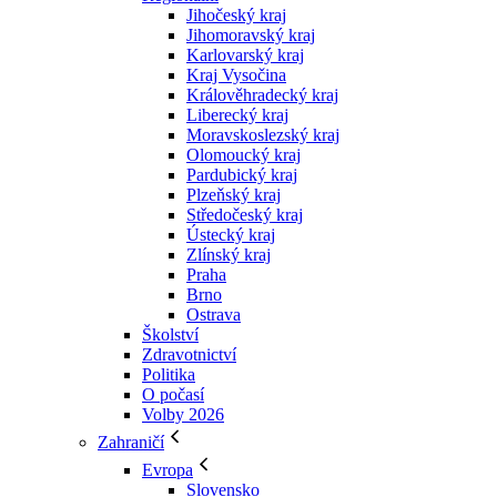
Jihočeský kraj
Jihomoravský kraj
Karlovarský kraj
Kraj Vysočina
Králověhradecký kraj
Liberecký kraj
Moravskoslezský kraj
Olomoucký kraj
Pardubický kraj
Plzeňský kraj
Středočeský kraj
Ústecký kraj
Zlínský kraj
Praha
Brno
Ostrava
Školství
Zdravotnictví
Politika
O počasí
Volby 2026
Zahraničí
Evropa
Slovensko