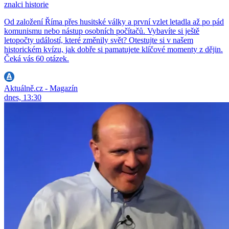
znalci historie
Od založení Říma přes husitské války a první vzlet letadla až po pád
komunismu nebo nástup osobních počítačů. Vybavíte si ještě
letopočty událostí, které změnily svět? Otestujte si v našem
historickém kvízu, jak dobře si pamatujete klíčové momenty z dějin.
Čeká vás 60 otázek.
Aktuálně.cz - Magazín
dnes, 13:30