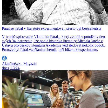
Páral se nebál v literatuře experimentovat, přesto byl bestsellerista
V tvorbě spisovatele Vladimíra Párala, který zemřel v pondělí v den
svých 94. narozenin, lze podle historika literatury Michala Jareše z
Ústavu pro českou literaturu Akademie věd sledovat několik podob.
Protože byl Páral vzděláním chemik, měl blízko k experimentu.
Aktuálně.cz - Magazín
dnes, 13:24