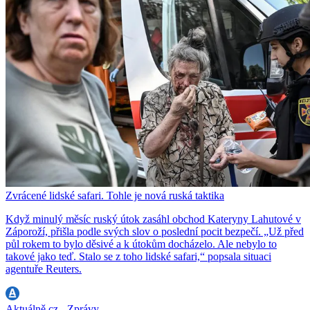
Zvrácené lidské safari. Tohle je nová ruská taktika
Když minulý měsíc ruský útok zasáhl obchod Kateryny Lahutové v
Záporoží, přišla podle svých slov o poslední pocit bezpečí. „Už před
půl rokem to bylo děsivé a k útokům docházelo. Ale nebylo to
takové jako teď. Stalo se z toho lidské safari,“ popsala situaci
agentuře Reuters.
Aktuálně.cz - Zprávy