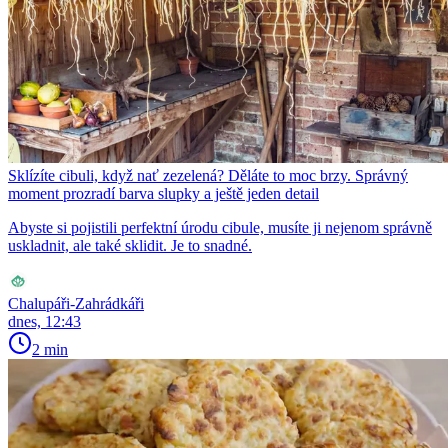
Sklízíte cibuli, když nať zezelená? Děláte to moc brzy. Správný
moment prozradí barva slupky a ještě jeden detail
Abyste si pojistili perfektní úrodu cibule, musíte ji nejenom správně
uskladnit, ale také sklidit. Je to snadné.
Chalupáři-Zahrádkáři
dnes, 12:43
2 min