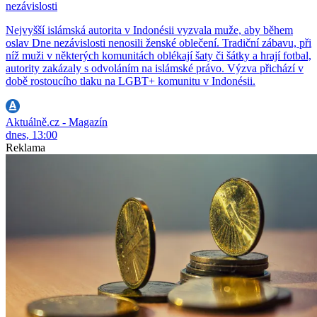
nezávislosti
Nejvyšší islámská autorita v Indonésii vyzvala muže, aby během
oslav Dne nezávislosti nenosili ženské oblečení. Tradiční zábavu, při
níž muži v některých komunitách oblékají šaty či šátky a hrají fotbal,
autority zakázaly s odvoláním na islámské právo. Výzva přichází v
době rostoucího tlaku na LGBT+ komunitu v Indonésii.
Aktuálně.cz - Magazín
dnes, 13:00
Reklama