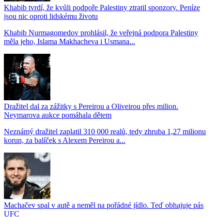
Khabib tvrdí, že kvůli podpoře Palestiny ztratil sponzory. Peníze
jsou nic oproti lidskému životu
Khabib Nurmagomedov prohlásil, že veřejná podpora Palestiny
měla jeho, Islama Makhacheva i Usmana...
Dražitel dal za zážitky s Pereirou a Oliveirou přes milion.
Neymarova aukce pomáhala dětem
Neznámý dražitel zaplatil 310 000 realů, tedy zhruba 1,27 milionu
korun, za balíček s Alexem Pereirou a...
Machačev spal v autě a neměl na pořádné jídlo. Teď obhajuje pás
UFC