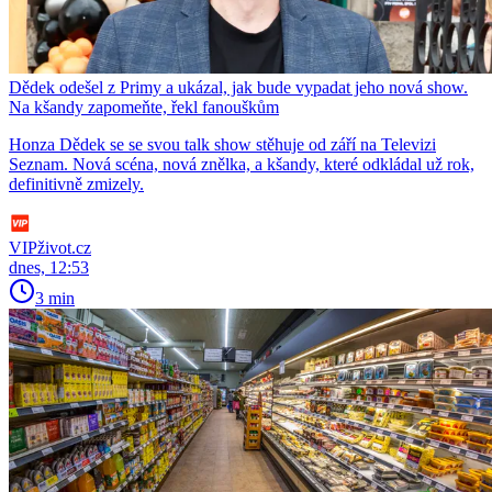
Dědek odešel z Primy a ukázal, jak bude vypadat jeho nová show.
Na kšandy zapomeňte, řekl fanouškům
Honza Dědek se se svou talk show stěhuje od září na Televizi
Seznam. Nová scéna, nová znělka, a kšandy, které odkládal už rok,
definitivně zmizely.
VIPživot.cz
dnes, 12:53
3 min