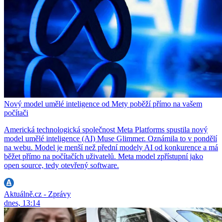
Nový model umělé inteligence od Mety poběží přímo na vašem
počítači
Americká technologická společnost Meta Platforms spustila nový
model umělé inteligence (AI) Muse Glimmer. Oznámila to v pondělí
na webu. Model je menší než přední modely AI od konkurence a má
běžet přímo na počítačích uživatelů. Meta model zpřístupní jako
open source, tedy otevřený software.
Aktuálně.cz - Zprávy
dnes, 13:14