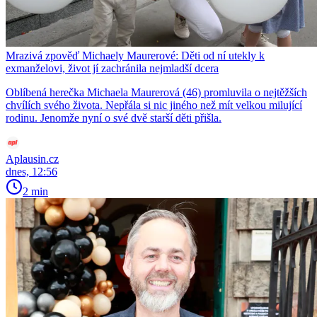
Mrazivá zpověď Michaely Maurerové: Děti od ní utekly k
exmanželovi, život jí zachránila nejmladší dcera
Oblíbená herečka Michaela Maurerová (46) promluvila o nejtěžších
chvílích svého života. Nepřála si nic jiného než mít velkou milující
rodinu. Jenomže nyní o své dvě starší děti přišla.
Aplausin.cz
dnes, 12:56
2 min