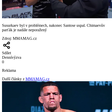
Susurkaev byl v problémech, nakonec Santose uspal. Chimaevův
parťák je nadále neporažený
Zdroj
:
MMAMAG.cz
Sdílet
Denní
výzva
0
Reklama
Další články z
MMAMAG.cz