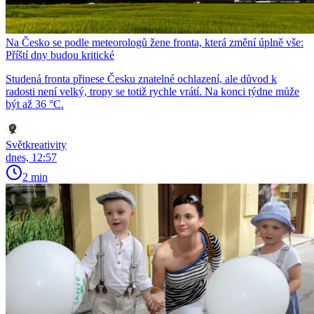
Na Česko se podle meteorologů žene fronta, která změní úplně vše:
Příští dny budou kritické
Studená fronta přinese Česku znatelné ochlazení, ale důvod k
radosti není velký, tropy se totiž rychle vrátí. Na konci týdne může
být až 36 °C.
Světkreativity
dnes, 12:57
2 min