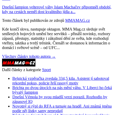
Dnešní šampion velterové váhy Islam Machačev připomněl období,
kdy na cestách neměl dost kvalitního jídla a...
Tento článek byl publikován ze zdrojů
MMAMAG.cz
Kde končí slova, nastupuje oktagon. MMA Mag.cz sleduje svět
smíšených bojových umění bez servítků – přináší novinky, rozbory
zápasů, přestupy, statistiky i zákulisní dění ze světa, kde rozhodují
vteřiny, taktika a tvrdý trénink. Čtenáři se dostanou k informacím o
domácí i světové scéně – od UFC...
Všechny články tohoto autora →
Další články z kategorie
Sport
Belgická vzpěračka zvedala 334,5 kila. Asistent jí sabotoval
rekordní pokus, policie řeší rasový motiv
Brichta po dvou útocích na pás mění váhu. V Liberci ho čeká
bývalý šampion
Dnešní Vémola by svou mladší verzi porazil. Rozhodlo by
zápasové IQ
Novotný si rýpl do RFA a turnaje na hradě. Ani známá jména
podle něj lístky samy neprodají