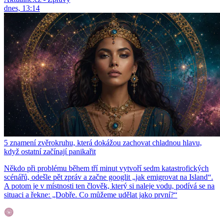
dnes, 13:14
5 znamení zvěrokruhu, která dokážou zachovat chladnou hlavu,
když ostatní začínají panikařit
Někdo při problému během tří minut vytvoří sedm katastrofických
scénářů, odešle pět zpráv a začne googlit „jak emigrovat na Island“.
A potom je v místnosti ten člověk, který si naleje vodu, podívá se na
situaci a řekne: „Dobře. Co můžeme udělat jako první?“