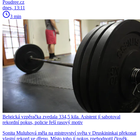
Poudree.cz
dnes, 13:11
3 min
Belgická vzpěračka zvedala 334,5 kila. Asistent jí sabotoval
rekordní pokus, policie řeší rasový motiv
Sonita Muluhová měla na mistrovství světa v Druskininkai překonat
vlastní rekord ve dřepu. Místo toho jí pokus znehodnotil člověk,