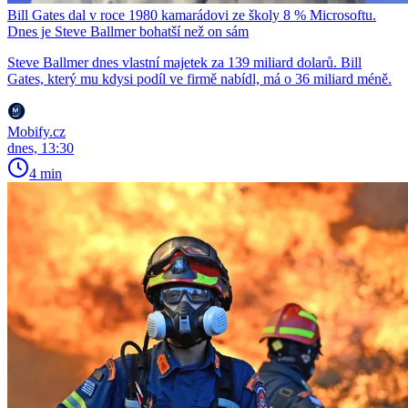
Bill Gates dal v roce 1980 kamarádovi ze školy 8 % Microsoftu.
Dnes je Steve Ballmer bohatší než on sám
Steve Ballmer dnes vlastní majetek za 139 miliard dolarů. Bill
Gates, který mu kdysi podíl ve firmě nabídl, má o 36 miliard méně.
Mobify.cz
dnes, 13:30
4 min