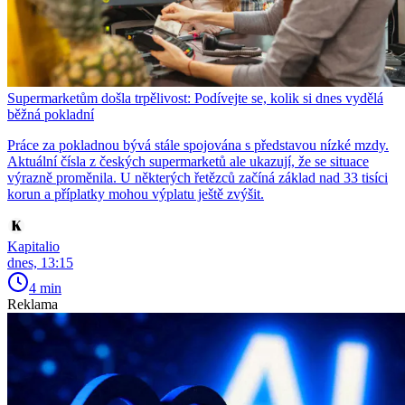
Supermarketům došla trpělivost: Podívejte se, kolik si dnes vydělá
běžná pokladní
Práce za pokladnou bývá stále spojována s představou nízké mzdy.
Aktuální čísla z českých supermarketů ale ukazují, že se situace
výrazně proměnila. U některých řetězců začíná základ nad 33 tisíci
korun a příplatky mohou výplatu ještě zvýšit.
Kapitalio
dnes, 13:15
4 min
Reklama