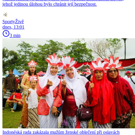
jehož jedinou úlohou bylo chránit její bezpečnost.
SportyŽivě
dnes, 13:01
3 min
Indonéská rada zakázala mužům ženské oblečení při oslavách