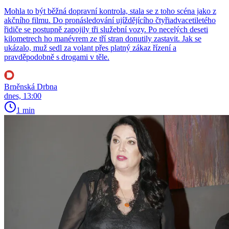
Mohla to být běžná dopravní kontrola, stala se z toho scéna jako z
akčního filmu. Do pronásledování ujíždějícího čtyřiadvacetiletého
řidiče se postupně zapojily tři služební vozy. Po necelých deseti
kilometrech ho manévrem ze tří stran donutily zastavit. Jak se
ukázalo, muž sedl za volant přes platný zákaz řízení a
pravděpodobně s drogami v těle.
Brněnská Drbna
dnes, 13:00
1 min