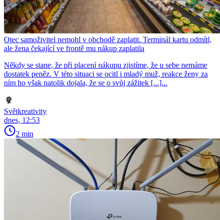
Otec samoživitel nemohl v obchodě zaplatit. Terminál kartu odmítl,
ale žena čekající ve frontě mu nákup zaplatila
Někdy se stane, že při placení nákupu zjistíme, že u sebe nemáme
dostatek peněz. V této situaci se ocitl i mladý muž, reakce ženy za
ním ho však natolik dojala, že se o svůj zážitek [...]...
Světkreativity
dnes, 12:53
2 min