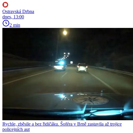
Ostravská Drbna
dnes, 13:00
2 min
Rychle, zběsile a bez řidičáku. Šoféra v Brně zastavila až trojice
policejních aut