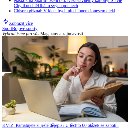
Náskok na Spartu? Jsem rád. Nezastavitelný kanonýr Slavie
Chytil nechtěl lhát o svých pocitech
Chisora přiznal: V kleci bych před Jonem Jonesem utekl
Zobrazit více
Sport
Bojové sporty
Vybrali jsme pro vás
Magazíny a zajímavosti
KVÍZ: Pamatujete si ještě dějepis? U těchto 60 otázek se zapotí i