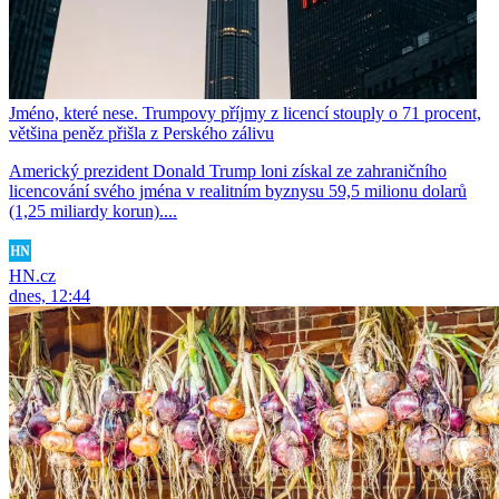
Jméno, které nese. Trumpovy příjmy z licencí stouply o 71 procent,
většina peněz přišla z Perského zálivu
Americký prezident Donald Trump loni získal ze zahraničního
licencování svého jména v realitním byznysu 59,5 milionu dolarů
(1,25 miliardy korun)....
HN.cz
dnes, 12:44