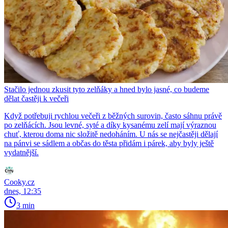
Stačilo jednou zkusit tyto zelňáky a hned bylo jasné, co budeme
dělat častěji k večeři
Když potřebuji rychlou večeři z běžných surovin, často sáhnu právě
po zelňácích. Jsou levné, syté a díky kysanému zelí mají výraznou
chuť, kterou doma nic složitě nedoháním. U nás se nejčastěji dělají
na pánvi se sádlem a občas do těsta přidám i párek, aby byly ještě
vydatnější.
Cooky.cz
dnes, 12:35
3 min