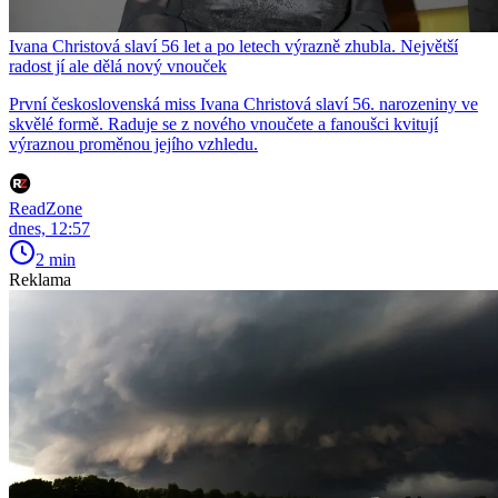
Ivana Christová slaví 56 let a po letech výrazně zhubla. Největší
radost jí ale dělá nový vnouček
První československá miss Ivana Christová slaví 56. narozeniny ve
skvělé formě. Raduje se z nového vnoučete a fanoušci kvitují
výraznou proměnou jejího vzhledu.
ReadZone
dnes, 12:57
2 min
Reklama