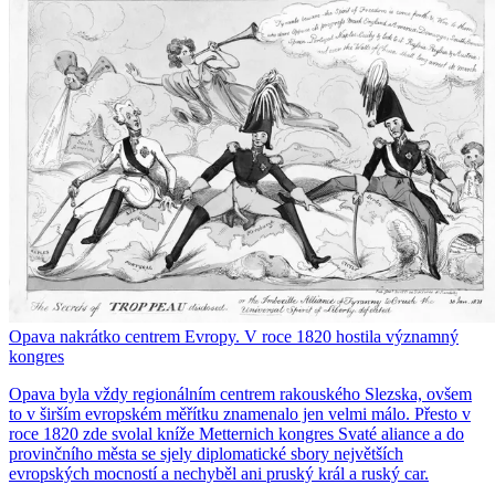
Opava nakrátko centrem Evropy. V roce 1820 hostila významný
kongres
Opava byla vždy regionálním centrem rakouského Slezska, ovšem
to v širším evropském měřítku znamenalo jen velmi málo. Přesto v
roce 1820 zde svolal kníže Metternich kongres Svaté aliance a do
provinčního města se sjely diplomatické sbory největších
evropských mocností a nechyběl ani pruský král a ruský car.