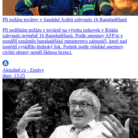
Při požáru továrny v Saudské Arábii zahynulo 16 Bangladéšanů
Při nedělním požáru v továrně na výrobu pohovek v Rijádu
zahynulo nejméně 16 Bangladéšanů. Podle agentury AFP to v
pondělí oznámilo bangladéšské ministerstvo zahraničí, které nad
tragédií vyjádřilo hluboký šok. Podnik podle rijádské agentury
civilní obrany neměl řádnou licenci.
Aktuálně.cz - Zprávy
dnes, 13:25