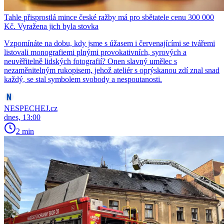
Tahle přisprostlá mince české ražby má pro sbětatele cenu 300 000
Kč. Vyražena jich byla stovka
Vzpomínáte na dobu, kdy jsme s úžasem i červenajícími se tvářemi
listovali monografiemi plnými provokativních, syrových a
neuvěřitelně lidských fotografií? Onen slavný umělec s
nezaměnitelným rukopisem, jehož ateliér s oprýskanou zdí znal snad
každý, se stal symbolem svobody a nespoutanosti.
NESPECHEJ.cz
dnes, 13:00
2 min