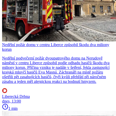
Nedělní požár domu v centru Liberce způsobil škodu dva miliony
korun
Nedělní podvečerní požár dvoupatrového domu na Nerudově
náměstí v centru Liberce způsobil podle odhadu hasičů škodu dva
miliony korun. Příčina vzniku je nadále v šetření, řekla zastupující
krajská mluvčí hasičů Eva Masná. Záchranáři na místě požáru
ošetřili pět zasahujících hasičů, čtyři kvůli přehřátí při náročném
zásahu a jeden měl alergickou reakci na bodnutí hmyzem.
Liberecká Drbna
dnes, 13:00
1 min