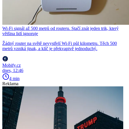
Wi-Fi signál až 500 metrů od routeru. Stačí znát jeden trik, který
většina lidí ignoruje
Žádný router na světě nevystřelí Wi-Fi půl kilometru. Těch 500
metrů vzniká jinak, a klíč je překvapivě jednoduchý.
Mobify.cz
dnes, 12:46
4 min
Reklama