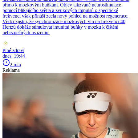
přímo k mozkovým buňkám. Objev takzvané neurostimulace
pomocí blikajícího světla a zvukových impulsů o specifické
frekvenci však přináší zcela nový pohled na možnost regenerace.
Vědci zjistili, že synchronizace mozkových vln na frekvenci 40
Hertzů dokáže stimulovat imunitní buňky v mozku k čištění
nebezpečných usazenin.
Plné zdraví
dnes, 19:44
2 min
Reklama