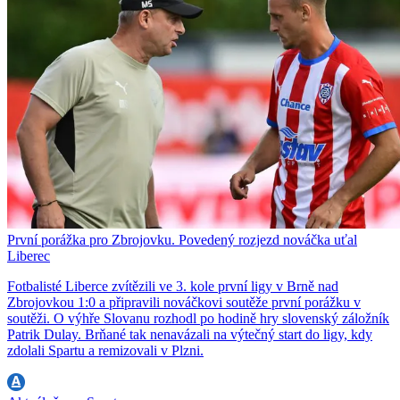
První porážka pro Zbrojovku. Povedený rozjezd nováčka uťal
Liberec
Fotbalisté Liberce zvítězili ve 3. kole první ligy v Brně nad
Zbrojovkou 1:0 a připravili nováčkovi soutěže první porážku v
soutěži. O výhře Slovanu rozhodl po hodině hry slovenský záložník
Patrik Dulay. Brňané tak nenavázali na výtečný start do ligy, kdy
zdolali Spartu a remizovali v Plzni.