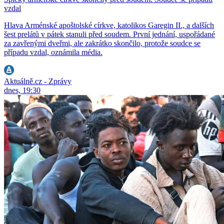
vzdal
Hlava Arménské apoštolské církve, katolikos Garegin II., a dalších
šest prelátů v pátek stanuli před soudem. První jednání, uspořádané
za zavřenými dveřmi, ale zakrátko skončilo, protože soudce se
případu vzdal, oznámila média.
Aktuálně.cz - Zprávy
dnes, 19:30