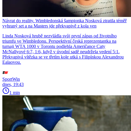
Návrat do reality. Wimbledonská šampionka Nosková ztratila téměř
vyhraný set a na Masters jde překvapivě z kola ven
Linda Nosková hrubě nezvládla svůj první zápas od životního
triumfu ve Wimbledonu. Perspektivní česká reprezentantka na
turnaji WTA 1000 v Torontu podlehla Američance Caty
McNallyové 6:7, 1:6, když v úvodní sadě neudržela vedení 5:1.
Překvapivá vítězka se ve třetím kole utká s Filipínkou Alexandrou
Ealaovou.
SportWin
dnes, 19:43
1 min