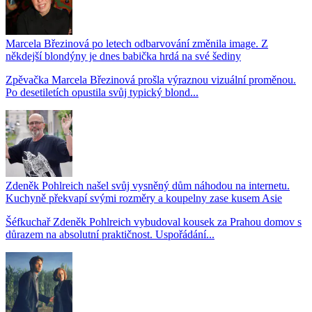
Marcela Březinová po letech odbarvování změnila image. Z
někdejší blondýny je dnes babička hrdá na své šediny
Zpěvačka Marcela Březinová prošla výraznou vizuální proměnou.
Po desetiletích opustila svůj typický blond...
Zdeněk Pohlreich našel svůj vysněný dům náhodou na internetu.
Kuchyně překvapí svými rozměry a koupelny zase kusem Asie
Šéfkuchař Zdeněk Pohlreich vybudoval kousek za Prahou domov s
důrazem na absolutní praktičnost. Uspořádání...