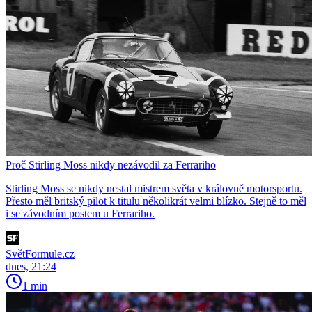
Proč Stirling Moss nikdy nezávodil za Ferrariho
Stirling Moss se nikdy nestal mistrem světa v královně motorsportu.
Přesto měl britský pilot k titulu několikrát velmi blízko. Stejně to měl
i se závodním postem u Ferrariho.
SvětFormule.cz
dnes, 21:24
1 min