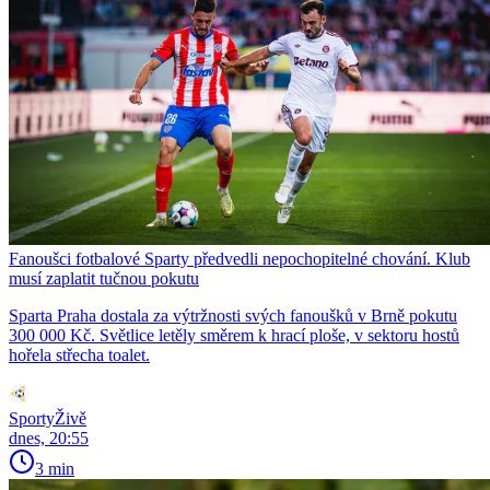
Fanoušci fotbalové Sparty předvedli nepochopitelné chování. Klub
musí zaplatit tučnou pokutu
Sparta Praha dostala za výtržnosti svých fanoušků v Brně pokutu
300 000 Kč. Světlice letěly směrem k hrací ploše, v sektoru hostů
hořela střecha toalet.
SportyŽivě
dnes, 20:55
3 min