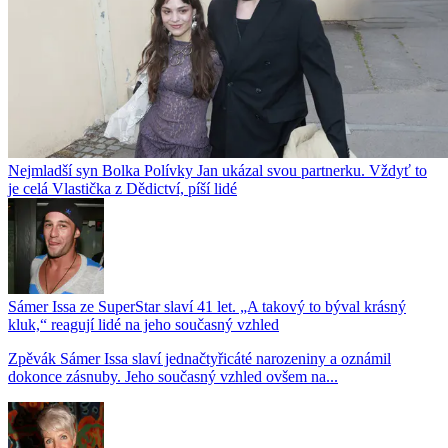
Nejmladší syn Bolka Polívky Jan ukázal svou partnerku. Vždyť to
je celá Vlastička z Dědictví, píší lidé
Sámer Issa ze SuperStar slaví 41 let. „A takový to býval krásný
kluk,“ reagují lidé na jeho současný vzhled
Zpěvák Sámer Issa slaví jednačtyřicáté narozeniny a oznámil
dokonce zásnuby. Jeho současný vzhled ovšem na...