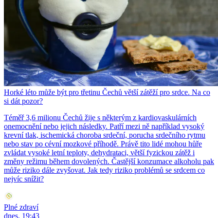
Horké léto může být pro třetinu Čechů větší zátěží pro srdce. Na co
si dát pozor?
Téměř 3,6 milionu Čechů žije s některým z kardiovaskulárních
onemocnění nebo jejich následky. Patří mezi ně například vysoký
krevní tlak, ischemická choroba srdeční, porucha srdečního rytmu
nebo stav po cévní mozkové příhodě. Právě tito lidé mohou hůře
zvládat vysoké letní teploty, dehydrataci, větší fyzickou zátěž i
změny režimu během dovolených. Častější konzumace alkoholu pak
může riziko dále zvyšovat. Jak tedy riziko problémů se srdcem co
nejvíc snížit?
Plné zdraví
dnes, 19:43