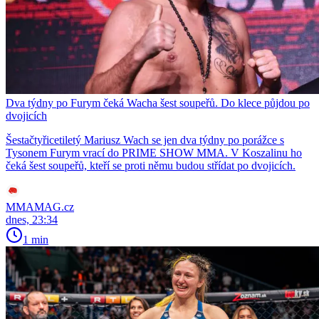
Dva týdny po Furym čeká Wacha šest soupeřů. Do klece půjdou po
dvojicích
Šestačtyřicetiletý Mariusz Wach se jen dva týdny po porážce s
Tysonem Furym vrací do PRIME SHOW MMA. V Koszalinu ho
čeká šest soupeřů, kteří se proti němu budou střídat po dvojicích.
MMAMAG.cz
dnes, 23:34
1 min