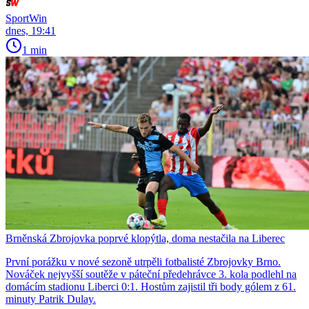
SportWin
dnes, 19:41
1 min
Brněnská Zbrojovka poprvé klopýtla, doma nestačila na Liberec
První porážku v nové sezoně utrpěli fotbalisté Zbrojovky Brno.
Nováček nejvyšší soutěže v páteční předehrávce 3. kola podlehl na
domácím stadionu Liberci 0:1. Hostům zajistil tři body gólem z 61.
minuty Patrik Dulay.