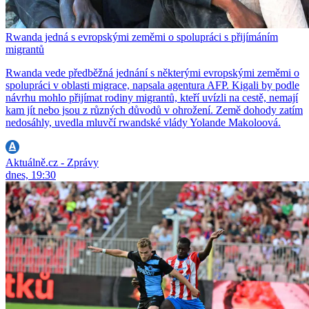
Rwanda jedná s evropskými zeměmi o spolupráci s přijímáním
migrantů
Rwanda vede předběžná jednání s některými evropskými zeměmi o
spolupráci v oblasti migrace, napsala agentura AFP. Kigali by podle
návrhu mohlo přijímat rodiny migrantů, kteří uvízli na cestě, nemají
kam jít nebo jsou z různých důvodů v ohrožení. Země dohody zatím
nedosáhly, uvedla mluvčí rwandské vlády Yolande Makoloová.
Aktuálně.cz - Zprávy
dnes, 19:30