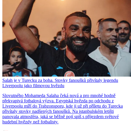
Salah je v Turecku za boha. Stovky fanoušků přivítaly legendu
Liverpoolu jako filmovou hvězdu
Slovutného Mohameda Salaha čeká nová a pro mnohé hodně
překvapivá fotbalová výzva. Egyptská hvězda po odchodu z
Liverpoolu míří do Trabzonsporu, kde ji už při příletu do Turecka
přivítaly stovky nadšených fanoušků. Na istanbulském letišti
panovala atmosféra, jaká se běžně pojí spíš s příjezdem světové
hudební hvězdy než fotbalisty.