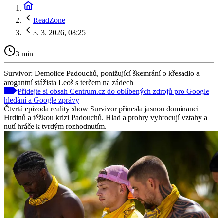
ReadZone
3. 3. 2026, 08:25
3 min
Survivor: Demolice Padouchů, ponižující škemrání o křesadlo a
arogantní stážista Leoš s terčem na zádech
Přidejte si obsah Centrum.cz do oblíbených zdrojů pro Google
hledání a Google zprávy
Čtvrtá epizoda reality show Survivor přinesla jasnou dominanci
Hrdinů a těžkou krizi Padouchů. Hlad a prohry vyhrocují vztahy a
nutí hráče k tvrdým rozhodnutím.