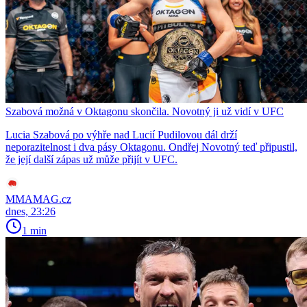
Szabová možná v Oktagonu skončila. Novotný ji už vidí v UFC
Lucia Szabová po výhře nad Lucií Pudilovou dál drží
neporazitelnost i dva pásy Oktagonu. Ondřej Novotný teď připustil,
že její další zápas už může přijít v UFC.
MMAMAG.cz
dnes, 23:26
1 min