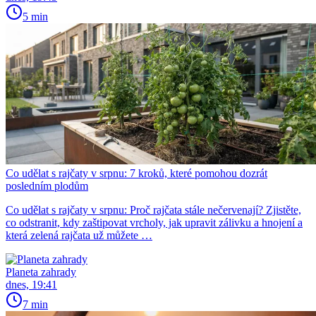
5 min
Co udělat s rajčaty v srpnu: 7 kroků, které pomohou dozrát
posledním plodům
Co udělat s rajčaty v srpnu: Proč rajčata stále nečervenají? Zjistěte,
co odstranit, kdy zaštipovat vrcholy, jak upravit zálivku a hnojení a
která zelená rajčata už můžete …
Planeta zahrady
dnes, 19:41
7 min