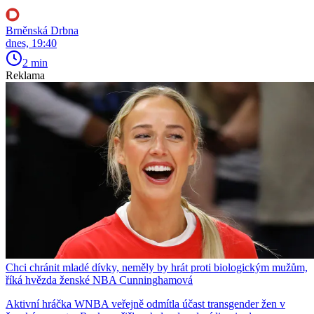
Brněnská Drbna
dnes, 19:40
2 min
Reklama
Chci chránit mladé dívky, neměly by hrát proti biologickým mužům,
říká hvězda ženské NBA Cunninghamová
Aktivní hráčka WNBA veřejně odmítla účast transgender žen v