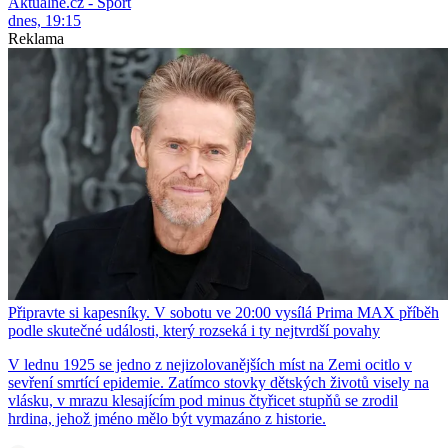
Aktuálně.cz - Sport
dnes, 19:15
Reklama
Připravte si kapesníky. V sobotu ve 20:00 vysílá Prima MAX příběh
podle skutečné události, který rozseká i ty nejtvrdší povahy
V lednu 1925 se jedno z nejizolovanějších míst na Zemi ocitlo v
sevření smrtící epidemie. Zatímco stovky dětských životů visely na
vlásku, v mrazu klesajícím pod minus čtyřicet stupňů se zrodil
hrdina, jehož jméno mělo být vymazáno z historie.