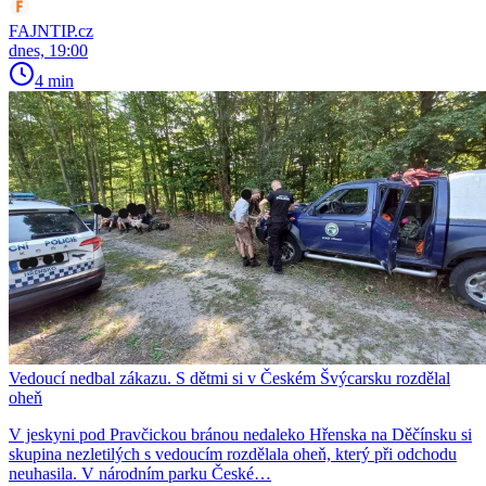
FAJNTIP.cz
dnes, 19:00
4 min
Vedoucí nedbal zákazu. S dětmi si v Českém Švýcarsku rozdělal
oheň
V jeskyni pod Pravčickou bránou nedaleko Hřenska na Děčínsku si
skupina nezletilých s vedoucím rozdělala oheň, který při odchodu
neuhasila. V národním parku České…