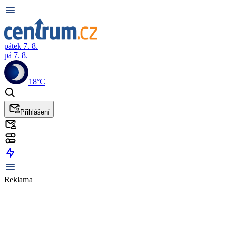
pátek 7. 8.
pá 7. 8.
18°C
Přihlášení
Reklama