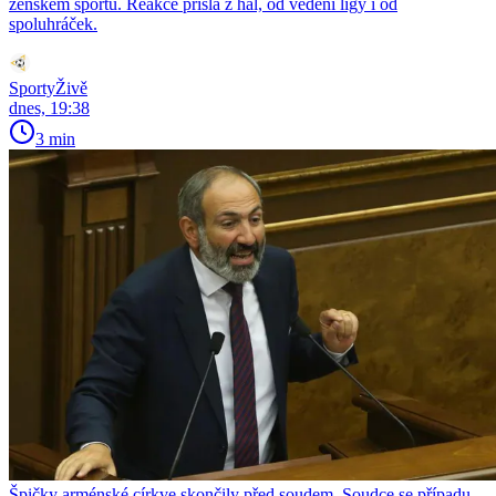
ženském sportu. Reakce přišla z hal, od vedení ligy i od
spoluhráček.
SportyŽivě
dnes, 19:38
3 min
Špičky arménské církve skončily před soudem. Soudce se případu