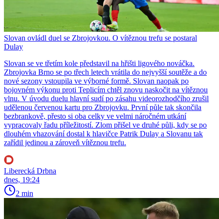
Slovan ovládl duel se Zbrojovkou. O vítěznou trefu se postaral
Dulay
Slovan se ve třetím kole představil na hřišti ligového nováčka.
Zbrojovka Brno se po třech letech vrátila do nejvyšší soutěže a do
nové sezony vstoupila ve výborné formě. Slovan naopak po
bojovném výkonu proti Teplicím chtěl znovu naskočit na vítěznou
vlnu. V úvodu duelu hlavní sudí po zásahu videorozhodčího zrušil
udělenou červenou kartu pro Zbrojovku. První půle tak skončila
bezbrankově, přesto si oba celky ve velmi náročném utkání
vypracovaly řadu příležitostí. Zlom přišel ve druhé půli, kdy se po
dlouhém vhazování dostal k hlavičce Patrik Dulay a Slovanu tak
zařídil jedinou a zároveň vítěznou trefu.
Liberecká Drbna
dnes, 19:24
2 min