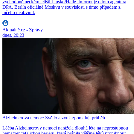
východoněmeckém letišti Lipsko/Halle. Informuje o tom agentura
DPA. Berlín oficiálně Moskvu v souvislosti s tímto případem z
ničeho neobvinil.
Aktuálně.cz - Zprávy
dnes, 20:23
Alzheimerova nemoc: Světlo a zvuk zpomalují průběh
Léčba Alzheimerovy nemoci narážela dlouhá léta na neprostupnou
hematoencefalickou bariéru, která bránila většině léků proniknout