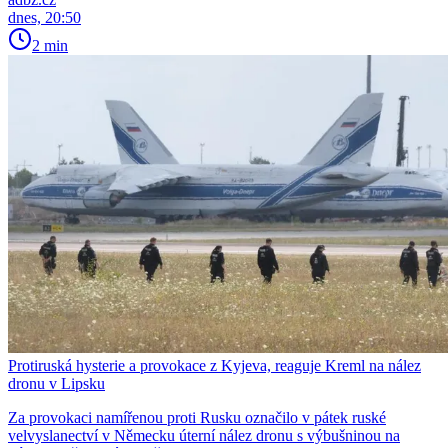
dnes, 20:50
2 min
Protiruská hysterie a provokace z Kyjeva, reaguje Kreml na nález
dronu v Lipsku
Za provokaci namířenou proti Rusku označilo v pátek ruské
velvyslanectví v Německu úterní nález dronu s výbušninou na