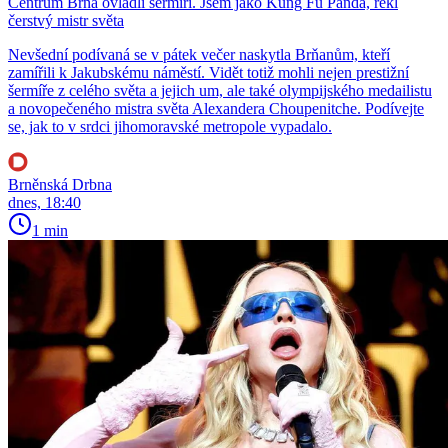
Centrum Brna ovládli šermíři. Jsem jako Kung Fu Panda, řekl
čerstvý mistr světa
Nevšední podívaná se v pátek večer naskytla Brňanům, kteří
zamířili k Jakubskému náměstí. Vidět totiž mohli nejen prestižní
šermíře z celého světa a jejich um, ale také olympijského medailistu
a novopečeného mistra světa Alexandera Choupenitche. Podívejte
se, jak to v srdci jihomoravské metropole vypadalo.
Brněnská Drbna
dnes, 18:40
1 min