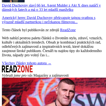
David Duchovny slaví 66 let. Agent Mulder z Akt X dnes natáčí v
dámských šatech a má o 33 let mladší manželku
Americký herec David Duchovny překvapuje tajnou svatbou s
výrazně mladší partnerkou i nečekanou filmovou...
Tento článek byl publikován ze zdrojů
ReadZone
Web nabízí pestrou paletu článků o životním stylu, zdraví, vztazích,
kultuře i aktuálních trendech. Obsah je kombinací praktických rad,
odlehčených zajímavostí a inspirativních textů, které dokážou
zaujmout široké publikum. Čtenáři tu najdou tipy do každodenního
života, nápady pro volný čas i...
Všechny články tohoto autora →
Vybrali jsme pro vás
Magazíny a zajímavosti