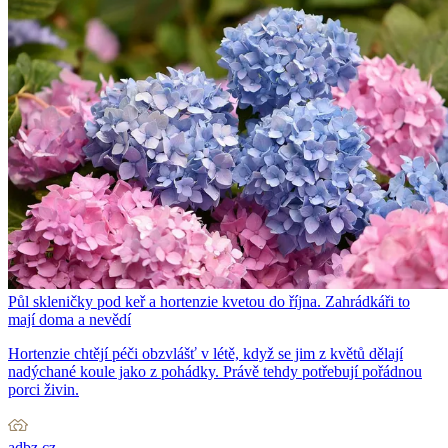
Půl skleničky pod keř a hortenzie kvetou do října. Zahrádkáři to
mají doma a nevědí
Hortenzie chtějí péči obzvlášť v létě, když se jim z květů dělají
nadýchané koule jako z pohádky. Právě tehdy potřebují pořádnou
porci živin.
adbz.cz