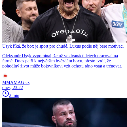
Usyk říká, že box je sport pro chudé. Luxus podle něj bere motivaci
Oleksandr Usyk vzpomínal, že už ve dvanácti letech pracoval na
farmě. Dnes patří k největším hvězdám boxu, přesto tvrdí, že
pohodlný život může bojovníkovi vzít ochotu ráno vstát a trénovat.
MMAMAG.cz
dnes, 23:22
2 min