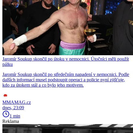
Jaromír Soukup skončil po útoku v nemocnici. Útočníci měli použít
pálku
Jaromír Soukup skončil po středečním napadení v nemocnici. Podle
dalších informací musel podstoupit operaci a policie nyní zjišťuje,
kdo za útokem stál a co bylo jeho motivem.
MMAMAG.cz
dnes, 23:09
1 min
Reklama