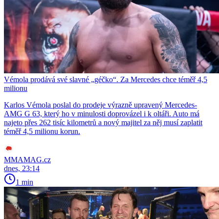
Vémola prodává své slavné „géčko“. Za Mercedes chce téměř 4,5
milionu
Karlos Vémola poslal do prodeje výrazně upravený Mercedes-
AMG G 63, který ho v minulosti doprovázel i k oltáři. Auto má
najeto přes 262 tisíc kilometrů a nový majitel za něj musí zaplatit
téměř 4,5 milionu korun.
MMAMAG.cz
dnes, 23:14
1 min