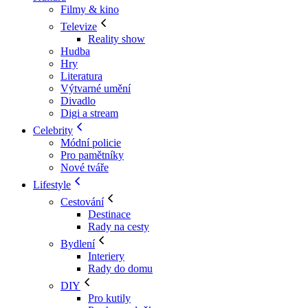
Filmy & kino
Televize
Reality show
Hudba
Hry
Literatura
Výtvarné umění
Divadlo
Digi a stream
Celebrity
Módní policie
Pro pamětníky
Nové tváře
Lifestyle
Cestování
Destinace
Rady na cesty
Bydlení
Interiery
Rady do domu
DIY
Pro kutily