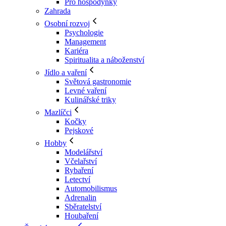
Pro hospodyňky
Zahrada
Osobní rozvoj
Psychologie
Management
Kariéra
Spiritualita a náboženství
Jídlo a vaření
Světová gastronomie
Levné vaření
Kulinářské triky
Mazlíčci
Kočky
Pejskové
Hobby
Modelářství
Včelařství
Rybaření
Letectví
Automobilismus
Adrenalin
Sběratelství
Houbaření