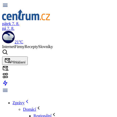
pátek 7. 8.
pá 7. 8.
21°C
Internet
Firmy
Recepty
Slovníky
Přihlášení
Zprávy
Domácí
Regionální