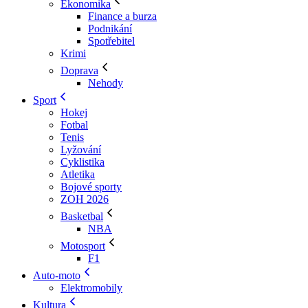
Ekonomika
Finance a burza
Podnikání
Spotřebitel
Krimi
Doprava
Nehody
Sport
Hokej
Fotbal
Tenis
Lyžování
Cyklistika
Atletika
Bojové sporty
ZOH 2026
Basketbal
NBA
Motosport
F1
Auto-moto
Elektromobily
Kultura