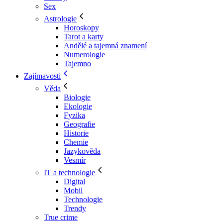
Sex
Astrologie
Horoskopy
Tarot a karty
Andělé a tajemná znamení
Numerologie
Tajemno
Zajímavosti
Věda
Biologie
Ekologie
Fyzika
Geografie
Historie
Chemie
Jazykověda
Vesmír
IT a technologie
Digital
Mobil
Technologie
Trendy
True crime