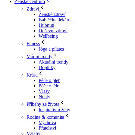
Ženské centrum
Zdraví
Ženské zdraví
Babiččina lékárna
Hubnutí
Duševní zdraví
Wellbeing
Fitness
Jóga a pilates
Módní trendy
Aktuální trendy
Doplňky
Krása
Péče o pleť
Péče o tělo
Vlasy
Nehty
Příběhy ze života
Inspirativní ženy
Rodina & komunita
Výchova
Přátelství
Vztahy