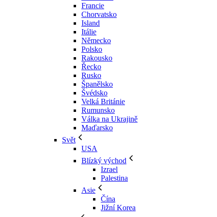
Francie
Chorvatsko
Island
Itálie
Německo
Polsko
Rakousko
Řecko
Rusko
Španělsko
Švédsko
Velká Británie
Rumunsko
Válka na Ukrajině
Maďarsko
Svět
USA
Blízký východ
Izrael
Palestina
Asie
Čína
Jižní Korea