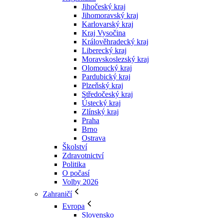
Jihočeský kraj
Jihomoravský kraj
Karlovarský kraj
Kraj Vysočina
Králověhradecký kraj
Liberecký kraj
Moravskoslezský kraj
Olomoucký kraj
Pardubický kraj
Plzeňský kraj
Středočeský kraj
Ústecký kraj
Zlínský kraj
Praha
Brno
Ostrava
Školství
Zdravotnictví
Politika
O počasí
Volby 2026
Zahraničí
Evropa
Slovensko